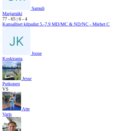
Samuli
Marjamäki
7
7
- 6
5
|
6
- 4
Kansalliset kilpailut 5.-7.9 MD/MC & ND/NC - Miehet C
Joose
Koskiranta
Jesse
Putkonen
VS
Atte
Varis