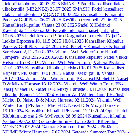
kick off tapahtuma
30.07.2025
SMASH! Padel kansalliset iltakisat
ulkokentillä (MB2,NB2)
23.07.2025
SMASH! Padel kansalliset
iltakisat ulkokentillä (MC,NC)
19.07.2025
Kansalliset Kilpailut -
Padel & Golf Plaza
06.07.2025
Kesäillan treenipelit
27.06.2025
Kansalliset kilpailut, Vantaa
23.06.2025
Padel X Helsinki -
Kaveriliiga #1
24.05.2025
Kevätkaudet päättäjäiset ja iltajuhla
10.05.2025
Padel Rocksin Björn Borg naiset ja miehet C- ja D-
luokka Espoossa 10.-11.5.2025
18.04.2025
Kansalliset Kilpailut -
Padel & Golf Plaza
12.04.2025
Hi5 Padel ry Kansalliset Kilpailut
Sarjoissa C2, E
29.03.2025
Vitamin Well Winter Tour Finaalit |
Tampere | 29.3.2025
22.03.2025
Kansalliset kilpailut, Padel Viikki
Helsinki
15.03.2025
Vitamin Well Winter Tour | Välierä PK-länsi
31.01.2025
Kansalliset kilpailut, Helsinki
18.01.2025
Kansalliset
Kilpailut, PK-seutu
10.01.2025
Kansalliset kilpailut, Vantaa
28.12.2024
Vitamin Well Winter Tour | PK-länsi | Miehet D, Naiset
D & Mixty Harraste
13.12.2024
Vitamin Well Winter Tour | PK-
länsi | Miehet D, Naiset D & Mixty Harraste
23.11.2024
Kansalliset
kilpailut, Espoo
15.11.2024
Vitamin Well Winter Tour | PK-länsi |
Miehet D, Naiset D & Mixty Harraste
02.11.2024
Vitamin Well
Winter Tour | PK-länsi | Miehet D, Naiset D & Mixty Harraste
19.10.2024
Kansalliset Kilpailut PK-seutu
12.10.2024
Open Padel
Klubiturnaus osa 2 @ Myllypuro
28.09.2024
Kansalliset kilpailut,
Vantaa
29.07.2024
Gatorade Summer Tour 2024 - PK-seutu -
MC/NC
26.07.2024
Gatorade Summer Tour 2024 - Pk-länsi -
ND/MD/Mixty Harraste
17.07.2024
Gatorade Summer Tour 2024 -