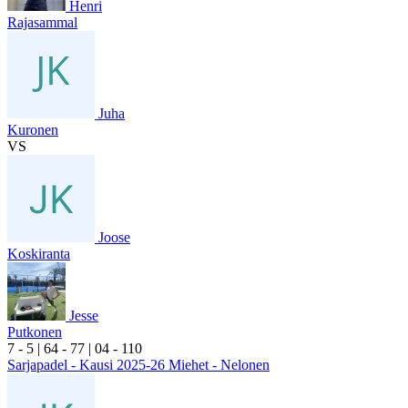
Henri
Rajasammal
Juha
Kuronen
VS
Joose
Koskiranta
Jesse
Putkonen
7
- 5
|
6
4
- 7
7
|
0
4
- 1
10
Sarjapadel - Kausi 2025-26 Miehet - Nelonen