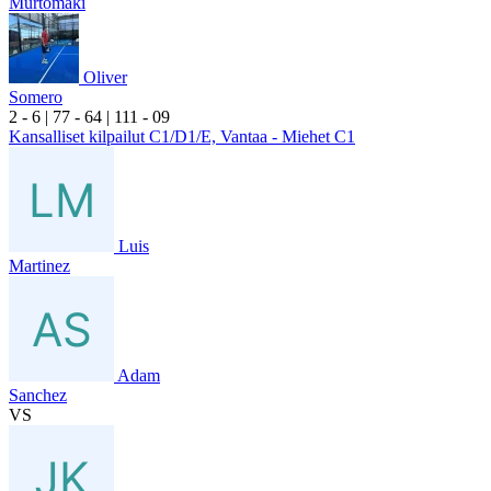
Murtomäki
Oliver
Somero
2
- 6
|
7
7
- 6
4
|
1
11
- 0
9
Kansalliset kilpailut C1/D1/E, Vantaa - Miehet C1
Luis
Martinez
Adam
Sanchez
VS