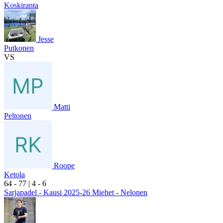
Koskiranta
Jesse
Putkonen
VS
Matti
Peltonen
Roope
Ketola
6
4
- 7
7
|
4
- 6
Sarjapadel - Kausi 2025-26 Miehet - Nelonen