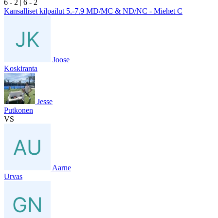
6
- 2
|
6
- 2
Kansalliset kilpailut 5.-7.9 MD/MC & ND/NC - Miehet C
Joose
Koskiranta
Jesse
Putkonen
VS
Aarne
Urvas