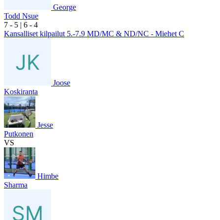
George
Todd Nsue
7
- 5
|
6
- 4
Kansalliset kilpailut 5.-7.9 MD/MC & ND/NC - Miehet C
Joose
Koskiranta
Jesse
Putkonen
VS
Himbe
Sharma