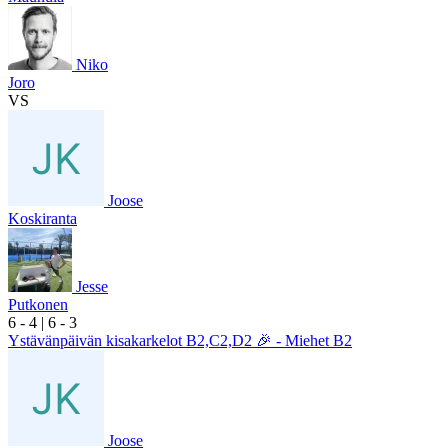
Niko
Joro
VS
Joose
Koskiranta
Jesse
Putkonen
6
- 4
|
6
- 3
Ystävänpäivän kisakarkelot B2,C2,D2 🎉 - Miehet B2
Joose