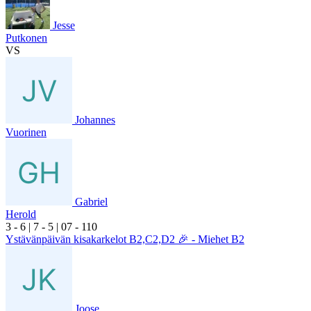
Jesse
Putkonen
VS
Johannes
Vuorinen
Gabriel
Herold
3
- 6
|
7
- 5
|
0
7
- 1
10
Ystävänpäivän kisakarkelot B2,C2,D2 🎉 - Miehet B2
Joose