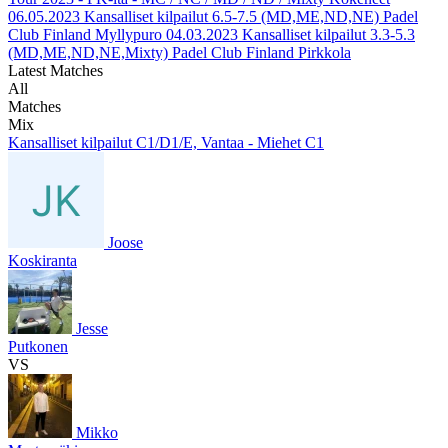
06.05.2023
Kansalliset kilpailut 6.5-7.5 (MD,ME,ND,NE) Padel
Club Finland Myllypuro
04.03.2023
Kansalliset kilpailut 3.3-5.3
(MD,ME,ND,NE,Mixty) Padel Club Finland Pirkkola
Latest Matches
All
Matches
Mix
Kansalliset kilpailut C1/D1/E, Vantaa - Miehet C1
Joose
Koskiranta
Jesse
Putkonen
VS
Mikko