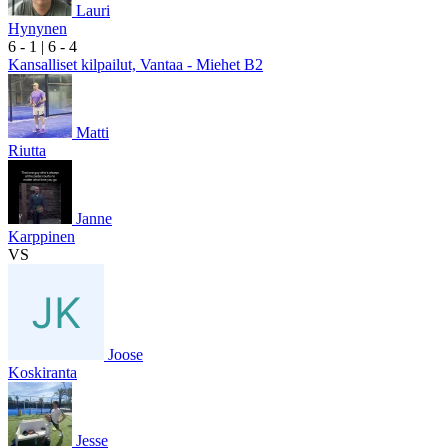
Lauri
Hynynen
6
- 1
|
6
- 4
Kansalliset kilpailut, Vantaa - Miehet B2
Matti
Riutta
Janne
Karppinen
VS
Joose
Koskiranta
Jesse