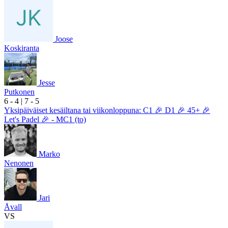
Joose
Koskiranta
Jesse
Putkonen
6
- 4
|
7
- 5
Yksipäiväiset kesäiltana tai viikonloppuna: C1 🎉 D1 🎉 45+ 🎉
Let's Padel 🎉 - MC1 (to)
Marko
Nenonen
Jari
Åvall
VS