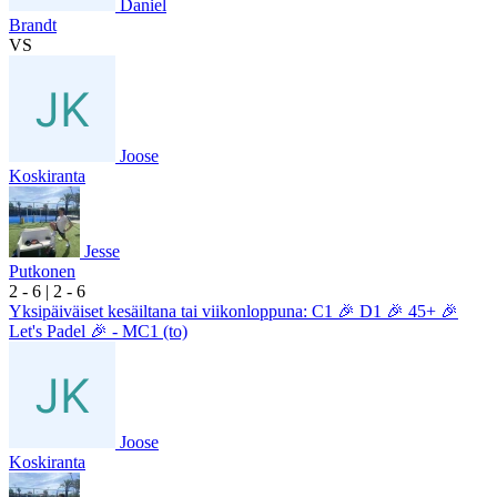
Daniel
Brandt
VS
Joose
Koskiranta
Jesse
Putkonen
2
- 6
|
2
- 6
Yksipäiväiset kesäiltana tai viikonloppuna: C1 🎉 D1 🎉 45+ 🎉
Let's Padel 🎉 - MC1 (to)
Joose
Koskiranta