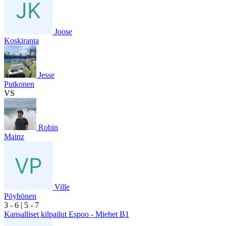
Joose
Koskiranta
Jesse
Putkonen
VS
Robin
Mainz
Ville
Pöyhönen
3
- 6
|
5
- 7
Kansalliset kilpailut Espoo - Miehet B1