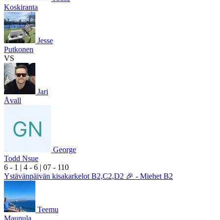
Koskiranta
Jesse
Putkonen
VS
Jari
Åvall
George
Todd Nsue
6
- 1
|
4
- 6
|
0
7
- 1
10
Ystävänpäivän kisakarkelot B2,C2,D2 🎉 - Miehet B2
Teemu
Maunula