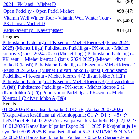
#21 (80)
2024 - Pk-länsi - Miehet D
Open Padel ry - Open Padel Miehet
#98 (47)
Vitamin Well Winter Tour - Vitamin Well Winter Tour -
#3 (400)
PK-Länsi - Miehet D
Padelkaverit ry - Kaveripisteet
#14 (3)
Leagues
Puhdistamo Padelliiga - PK-seutu - Miehet kierros 4 (kausi 2024-
2025) (Miehet Liiga)
Puhdistamo Padelliiga - PK-seutu - Miehet
kierros 3 (kausi 2024-2025) (Miehet Liiga)
Puhdistamo Padelliiga -
PK-seutu - Miehet kierros 2 (kausi 2024-2025) (Miehet 1 divari
lohko B (länsi))
Puhdistamo Padelliiga - PK-seutu - Miehet kierros 1
(kausi 2024-2025) (Miehet 1 divari lohko B (länsi))
Puhdistamo
Padelliiga - PK-seutu - Miehet kierros 4 (2 divari lohko A (itä))
Puhdistamo Padelliiga - PK-seutu - Miehet kierros 3 (2 divari lohko
A (itä))
Puhdistamo Padelliiga - PK-seutu - Miehet kierros 2 (2
divari lohko A (itä))
Puhdistamo Padelliiga - PK-seutu - Miehet
Kierros 1 (2 divari lohko A (Itä))
Events
01.08.2026
Kansalliset kilpailut C1/D1/E, Vantaa
29.07.2026
Yksipäiväiset kesäiltana tai viikonloppuna: C1 🎉 D1 🎉 45+ 🎉
Let's Padel 🎉
14.02.2026
Ystävänpäivän kisakarkelot B2,C2,D2 🎉
10.01.2026
Kansalliset kilpailut Espoo
29.11.2025
Pikkujoulut ja 1v
synttärit
05.09.2025
Kansalliset kilpailut 5.-7.9 MD/MC & ND/NC
22.08.2025
Kansalliset kilpailut, Vantaa
17.08.2025
Sarjapadelin