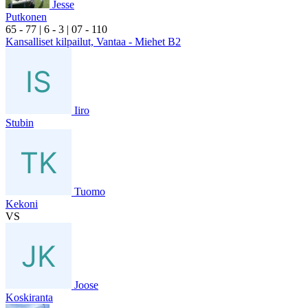
Jesse
Putkonen
6
5
- 7
7
|
6
- 3
|
0
7
- 1
10
Kansalliset kilpailut, Vantaa - Miehet B2
Iiro
Stubin
Tuomo
Kekoni
VS
Joose
Koskiranta