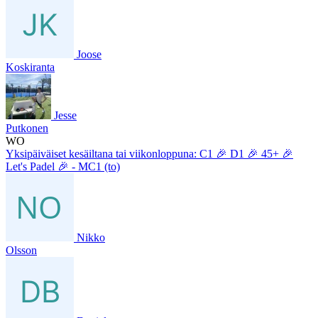
Joose
Koskiranta
Jesse
Putkonen
WO
Yksipäiväiset kesäiltana tai viikonloppuna: C1 🎉 D1 🎉 45+ 🎉
Let's Padel 🎉 - MC1 (to)
Nikko
Olsson