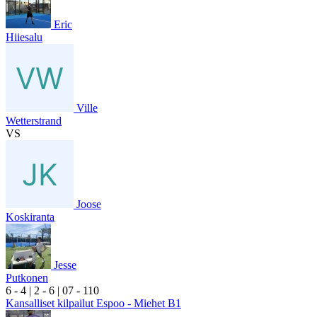
Eric
Hiiesalu
Ville
Wetterstrand
VS
Joose
Koskiranta
Jesse
Putkonen
6
- 4
|
2
- 6
|
0
7
- 1
10
Kansalliset kilpailut Espoo - Miehet B1