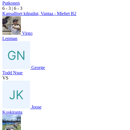
Putkonen
6
- 3
|
6
- 3
Kansalliset kilpailut, Vantaa - Miehet B2
Virgo
Lepman
George
Todd Nsue
VS
Joose
Koskiranta