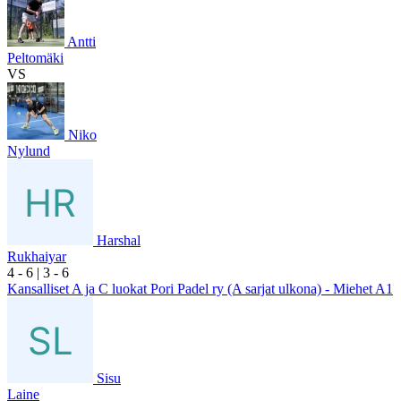
Antti
Peltomäki
VS
Niko
Nylund
Harshal
Rukhaiyar
4
- 6
|
3
- 6
Kansalliset A ja C luokat Pori Padel ry (A sarjat ulkona) - Miehet A1
Sisu
Laine