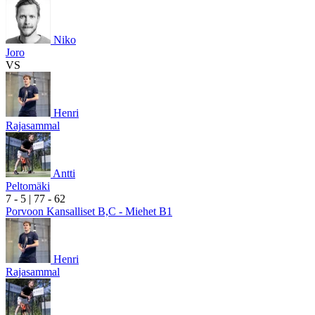
Niko
Joro
VS
Henri
Rajasammal
Antti
Peltomäki
7
- 5
|
7
7
- 6
2
Porvoon Kansalliset B,C - Miehet B1
Henri
Rajasammal