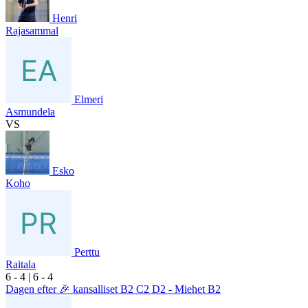
Henri
Rajasammal
Elmeri
Asmundela
VS
Esko
Koho
Perttu
Raitala
6
- 4
|
6
- 4
Dagen efter 🎉 kansalliset B2 C2 D2 - Miehet B2