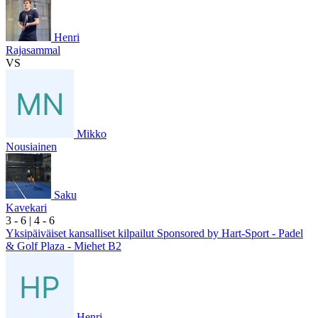
Henri
Rajasammal
VS
Mikko
Nousiainen
Saku
Kavekari
3
- 6
|
4
- 6
Yksipäiväiset kansalliset kilpailut Sponsored by Hart-Sport - Padel
& Golf Plaza - Miehet B2
Henri