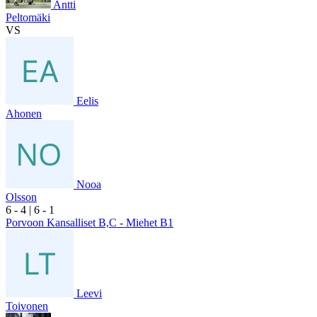
Antti
Peltomäki
VS
Eelis
Ahonen
Nooa
Olsson
6
- 4
|
6
- 1
Porvoon Kansalliset B,C - Miehet B1
Leevi
Toivonen