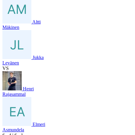
Altti
Mäkinen
Jukka
Levänen
VS
Henri
Rajasammal
Elmeri
Asmundela