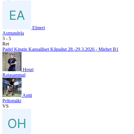
Elmeri
Asmundela
3
- 5
Ret
Padel Kingin Kansalliset Kilpailut 28.-29.3.2026 - Miehet B1
Henri
Rajasammal
Antti
Peltomäki
VS