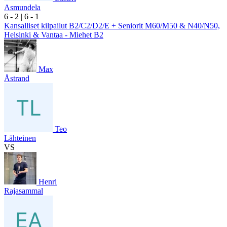
Asmundela
6
- 2
|
6
- 1
Kansalliset kilpailut B2/C2/D2/E + Seniorit M60/M50 & N40/N50,
Helsinki & Vantaa - Miehet B2
Max
Åstrand
Teo
Lähteinen
VS
Henri
Rajasammal