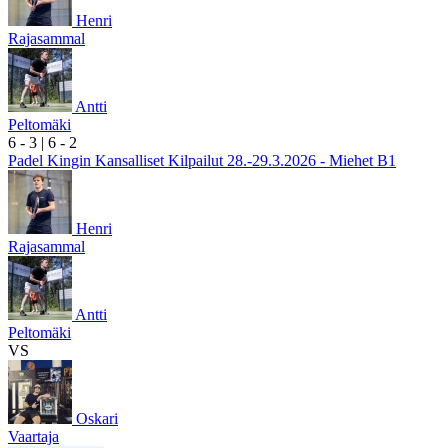
Henri
Rajasammal
Antti
Peltomäki
6
- 3
|
6
- 2
Padel Kingin Kansalliset Kilpailut 28.-29.3.2026 - Miehet B1
Henri
Rajasammal
Antti
Peltomäki
VS
Oskari
Vaartaja