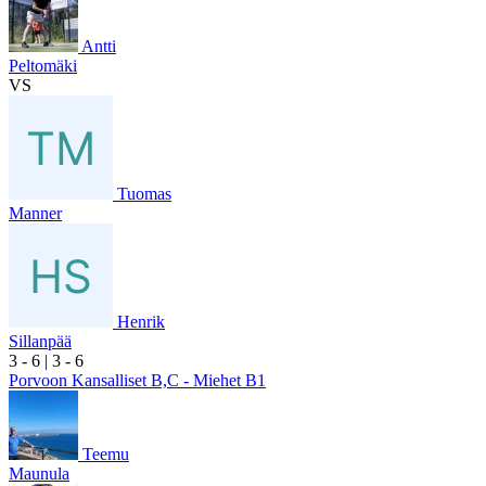
Antti
Peltomäki
VS
Tuomas
Manner
Henrik
Sillanpää
3
- 6
|
3
- 6
Porvoon Kansalliset B,C - Miehet B1
Teemu
Maunula