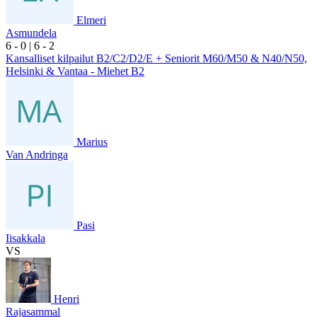
Elmeri
Asmundela
6
- 0
|
6
- 2
Kansalliset kilpailut B2/C2/D2/E + Seniorit M60/M50 & N40/N50,
Helsinki & Vantaa - Miehet B2
Marius
Van Andringa
Pasi
Iisakkala
VS
Henri
Rajasammal