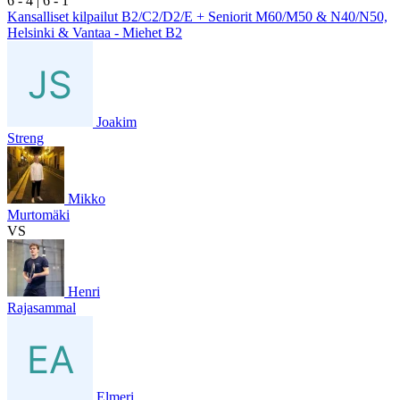
6
- 4
|
6
- 1
Kansalliset kilpailut B2/C2/D2/E + Seniorit M60/M50 & N40/N50,
Helsinki & Vantaa - Miehet B2
Joakim
Streng
Mikko
Murtomäki
VS
Henri
Rajasammal
Elmeri