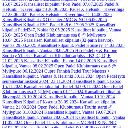
15.07.2025
Kansalliset kilpailut / Pori Padel
07.07.2025
Padel X
Helsinki - Kaveriliiga #3
30.06.2025
Padel X Helsinki - Kaveriliiga
#2
23.06.2025
Padel X Helsinki - Kaveriliiga #1
14.06.2025
Kansalliset Kilpailut / XO Center / MC & NC
06.06.2025
Kansalliset Kilpailut ESC Padel 6.-8.6.
17.05.2025
Kansalliset
kilpailut Padel247, Nokia
02.05.2025
Kansalliset kilpailut, Vantaa
26.04.2025
Open Padel Klubiturnaus osa 8 @ Myllypuro
18.04.2025
Pääsiäisen Kansalliset kilpailut (32-parin kaaviot),
Vantaa
29.03.2025
Kansalliset kilpailut, Padel House ry
14.03.2025
Kansalliset kilpailut, Vantaa
28.02.2025
Hi5 Padel ry & Kotone
Sport ry Yhteiset Kansalliset Kilpailut sarjoissa: B2, C, D, E
21.02.2025
Kansalliset Kilpailut, Espoo
14.02.2025
Kansalliset
kilpailut, Vantaa
08.02.2025
Open Padel Klubiturnaus osa 6 @
Myllypuro
06.12.2024
Cupra Finnish Padel Tour Masters +
Kansalliset kilpailut, Vantaa & Helsinki
30.11.2024
Open Padel ry:n
seuramestaruuskisat 2024!
23.11.2024
Kansalliset kilpailut, Espoo
15.11.2024
Kansalliset kilpailut - Padel Jkl
09.11.2024
Open Padel
Klubiturnaus osa 3 @ Myllypuro
01.11.2024
Kansalliset kilpailut,
Järvenpää
25.10.2024
Kansalliset kilpailut, Vantaa
19.10.2024
Kansalliset Kilpailut PK-seutu
28.09.2024
Kansalliset kilpailut,
Vantaa
21.09.2024
Open Padel Klubiturnaus Tourin startti @
Myllypuro
31.08.2024
Kansalliset kilpailut, Vantaa
19.07.2024
Kansalliset kilpailut, Vantaa
28.06.2024
Kansalliset kilpailut, Vantaa
11.05.2024
Open Padel 11.5. Klubiturnaus MC/MD & NC/ND
03.05.2024
Kansalliset Kilpailut - Padel & Golf Plaza
06.04.2024