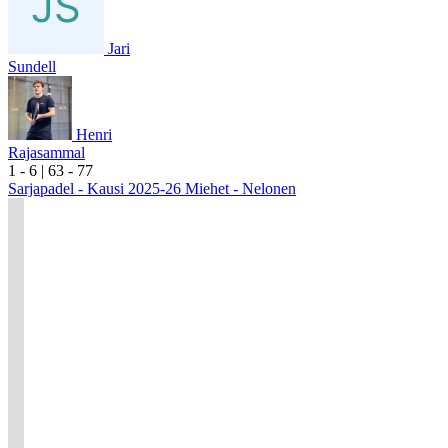
Jari
Sundell
Henri
Rajasammal
1
- 6
|
6
3
- 7
7
Sarjapadel - Kausi 2025-26 Miehet - Nelonen