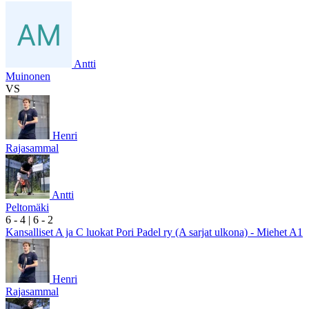
Antti
Muinonen
VS
Henri
Rajasammal
Antti
Peltomäki
6
- 4
|
6
- 2
Kansalliset A ja C luokat Pori Padel ry (A sarjat ulkona) - Miehet A1
Henri
Rajasammal