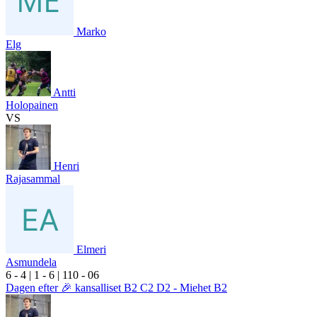
Marko
Elg
Antti
Holopainen
VS
Henri
Rajasammal
Elmeri
Asmundela
6
- 4
|
1
- 6
|
1
10
- 0
6
Dagen efter 🎉 kansalliset B2 C2 D2 - Miehet B2