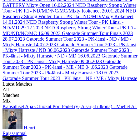
BATTERY Mixty Open
16.02.2024
NED Raspberry Strong Winter
Tour - PK Itä - ND/MD/NC/MC/Mixty Kokeneet
20.01.2024
NED
Raspberry Strong Winter Tour - PK Itä - ND/MD/Mixty Kokeneet
14.01.2024
NED Raspberry Strong Winter Tour - PK Länsi -
ND/MD
29.12.2023
NED Raspberry Strong Winter Tour - PK Itä -
MD/ND/NC/MC
16.09.2023
Gatorade Summer Tour Finals 2023
28.07.2023
Gatorade Summer Tour 2023 - PK-länsi - ND / MD /
Mixty Harraste
14.07.2023
Gatorade Summer Tour 2023 - PK-länsi
- Mixty Harraste / ND
30.06.2023
Gatorade Summer Tour 2023 -
PK-länsi - Mixty Harraste / ND / MD
16.06.2023
Gatorade Summer
Tour 2023 - PK-länsi - Mixty Harraste
09.06.2023
Gatorade
Summer Tour 2023 - PK-länsi - ME / NE
04.06.2023
Gatorade
Summer Tour 2023 - Pk-länsi - Mixty Harraste
18.05.2023
Gatorade Summer Tour 2023 - PK-länsi - NE / ME / Mixty Harraste
Latest Matches
All
Matches
Mix
Kansalliset A ja C luokat Pori Padel ry (A sarjat ulkona) - Miehet A1
Henri
Rajasammal