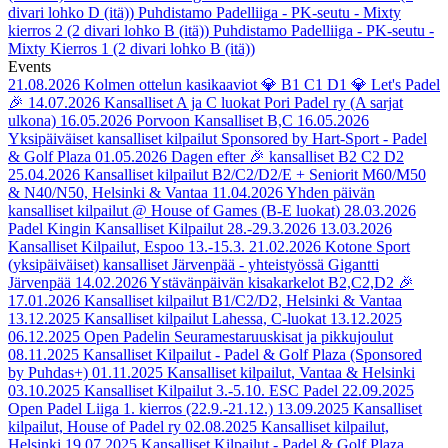
divari lohko D (itä))
Puhdistamo Padelliiga - PK-seutu - Mixty
kierros 2 (2 divari lohko B (itä))
Puhdistamo Padelliiga - PK-seutu -
Mixty Kierros 1 (2 divari lohko B (itä))
Events
21.08.2026
Kolmen ottelun kasikaaviot 💎 B1 C1 D1 💎 Let's Padel
🎉
14.07.2026
Kansalliset A ja C luokat Pori Padel ry (A sarjat
ulkona)
16.05.2026
Porvoon Kansalliset B,C
16.05.2026
Yksipäiväiset kansalliset kilpailut Sponsored by Hart-Sport - Padel
& Golf Plaza
01.05.2026
Dagen efter 🎉 kansalliset B2 C2 D2
25.04.2026
Kansalliset kilpailut B2/C2/D2/E + Seniorit M60/M50
& N40/N50, Helsinki & Vantaa
11.04.2026
Yhden päivän
kansalliset kilpailut @ House of Games (B-E luokat)
28.03.2026
Padel Kingin Kansalliset Kilpailut 28.-29.3.2026
13.03.2026
Kansalliset Kilpailut, Espoo 13.-15.3.
21.02.2026
Kotone Sport
(yksipäiväiset) kansalliset Järvenpää - yhteistyössä Gigantti
Järvenpää
14.02.2026
Ystävänpäivän kisakarkelot B2,C2,D2 🎉
17.01.2026
Kansalliset kilpailut B1/C2/D2, Helsinki & Vantaa
13.12.2025
Kansalliset kilpailut Lahessa, C-luokat 13.12.2025
06.12.2025
Open Padelin Seuramestaruuskisat ja pikkujoulut
08.11.2025
Kansalliset Kilpailut - Padel & Golf Plaza (Sponsored
by Puhdas+)
01.11.2025
Kansalliset kilpailut, Vantaa & Helsinki
03.10.2025
Kansalliset Kilpailut 3.-5.10. ESC Padel
22.09.2025
Open Padel Liiga 1. kierros (22.9.-21.12.)
13.09.2025
Kansalliset
kilpailut, House of Padel ry
02.08.2025
Kansalliset kilpailut,
Helsinki
19.07.2025
Kansalliset Kilpailut - Padel & Golf Plaza