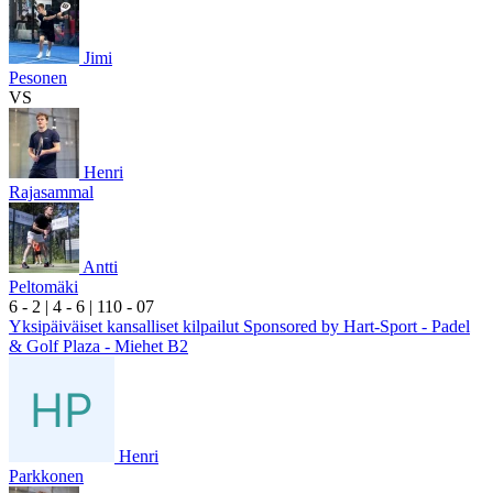
Jimi
Pesonen
VS
Henri
Rajasammal
Antti
Peltomäki
6
- 2
|
4
- 6
|
1
10
- 0
7
Yksipäiväiset kansalliset kilpailut Sponsored by Hart-Sport - Padel
& Golf Plaza - Miehet B2
Henri
Parkkonen