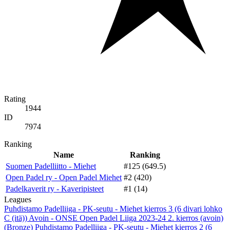
Rating
1944
ID
7974
Ranking
Name
Ranking
Suomen Padelliitto - Miehet
#125 (649.5)
Open Padel ry - Open Padel Miehet
#2 (420)
Padelkaverit ry - Kaveripisteet
#1 (14)
Leagues
Puhdistamo Padelliiga - PK-seutu - Miehet kierros 3 (6 divari lohko
C (itä))
Avoin - ONSE Open Padel Liiga 2023-24 2. kierros (avoin)
(Bronze)
Puhdistamo Padelliiga - PK-seutu - Miehet kierros 2 (6