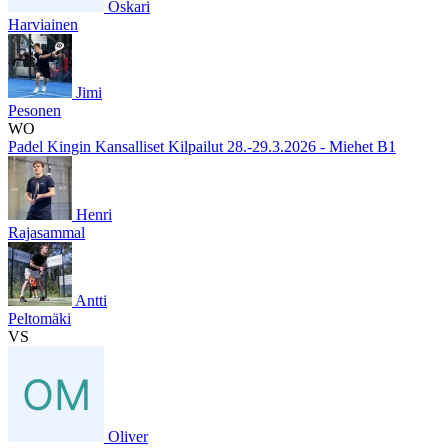
Oskari
Harviainen
Jimi
Pesonen
WO
Padel Kingin Kansalliset Kilpailut 28.-29.3.2026 - Miehet B1
Henri
Rajasammal
Antti
Peltomäki
VS
Oliver