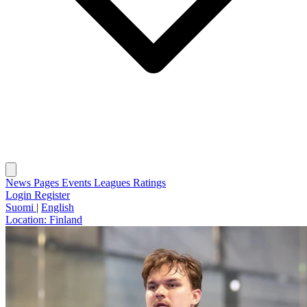
News
Pages
Events
Leagues
Ratings
Login
Register
Suomi
|
English
Location:
Finland