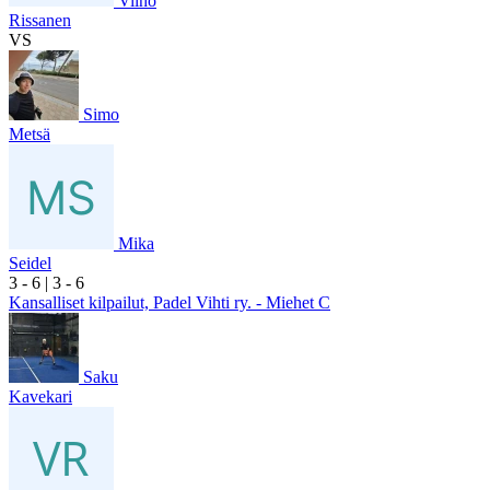
Vilho
Rissanen
VS
Simo
Metsä
Mika
Seidel
3
- 6
|
3
- 6
Kansalliset kilpailut, Padel Vihti ry. - Miehet C
Saku
Kavekari