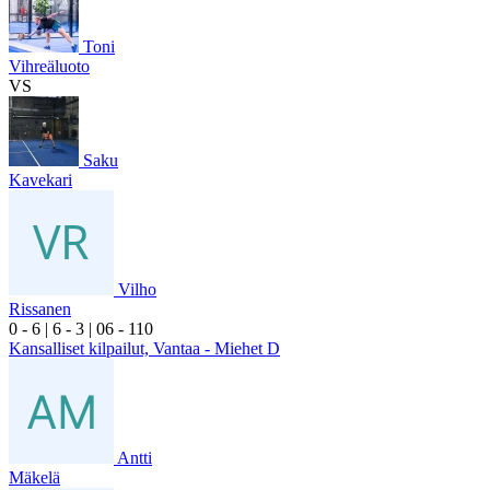
Toni
Vihreäluoto
VS
Saku
Kavekari
Vilho
Rissanen
0
- 6
|
6
- 3
|
0
6
- 1
10
Kansalliset kilpailut, Vantaa - Miehet D
Antti
Mäkelä