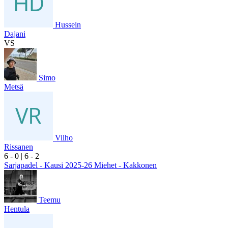
Hussein
Dajani
VS
Simo
Metsä
Vilho
Rissanen
6
- 0
|
6
- 2
Sarjapadel - Kausi 2025-26 Miehet - Kakkonen
Teemu
Hentula