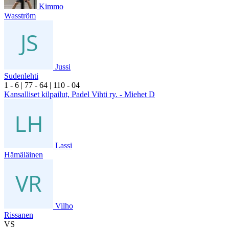
Kimmo
Wasström
Jussi
Sudenlehti
1
- 6
|
7
7
- 6
4
|
1
10
- 0
4
Kansalliset kilpailut, Padel Vihti ry. - Miehet D
Lassi
Hämäläinen
Vilho
Rissanen
VS