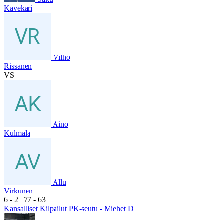
Kavekari
Vilho
Rissanen
VS
Aino
Kulmala
Allu
Virkunen
6
- 2
|
7
7
- 6
3
Kansalliset Kilpailut PK-seutu - Miehet D