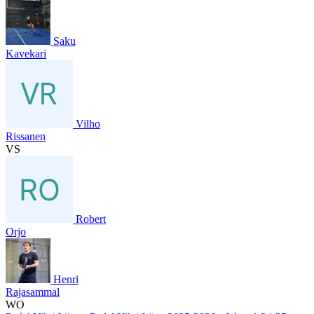
Saku
Kavekari
Vilho
Rissanen
VS
Robert
Orjo
Henri
Rajasammal
WO