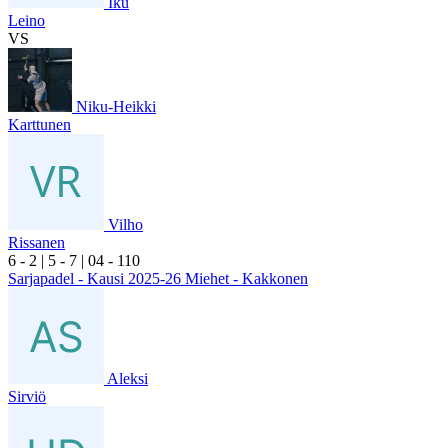
Iku
Leino
VS
Niku-Heikki
Karttunen
Vilho
Rissanen
6
- 2
|
5
- 7
|
0
4
- 1
10
Sarjapadel - Kausi 2025-26 Miehet - Kakkonen
Aleksi
Sirviö