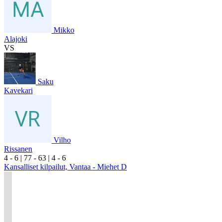
Mikko
Alajoki
VS
Saku
Kavekari
Vilho
Rissanen
4
- 6
|
7
7
- 6
3
|
4
- 6
Kansalliset kilpailut, Vantaa - Miehet D