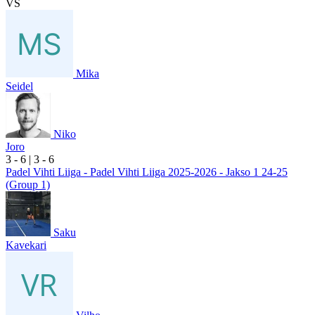
VS
Mika
Seidel
Niko
Joro
3
- 6
|
3
- 6
Padel Vihti Liiga - Padel Vihti Liiga 2025-2026 - Jakso 1 24-25
(Group 1)
Saku
Kavekari