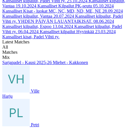
Kansalliset kilpailut, Padel Vihti ry.
25.10.2024
Kansalliset kilpailut,
Vantaa
19.10.2024
Kansalliset Kilpailut PK-seutu
05.10.2024
Kansalliset Kisat - luokat MC, NC, MD, ND, ME, NE
28.09.2024
Kansalliset kilpailut, Vantaa
20.07.2024
Kansalliset kilpailut, Padel
Vihti ry. YHDEN PÄIVÄN LAUANTAIKISAT.
08.06.2024
Kansalliset kilpailut, Espoo
13.04.2024
Kansalliset kilpailut, Padel
Vihti ry.
06.04.2024
Kansalliset kilpailut Hyvinkää
23.03.2024
Kansalliset kisat, Padel Vihti ry.
Latest Matches
All
Matches
Mix
Sarjapadel - Kausi 2025-26 Miehet - Kakkonen
Ville
Harju
Petri