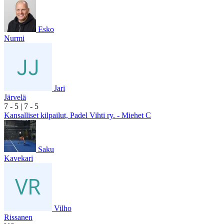
Esko
Nurmi
Jari
Järvelä
7
- 5
|
7
- 5
Kansalliset kilpailut, Padel Vihti ry. - Miehet C
Saku
Kavekari
Vilho
Rissanen