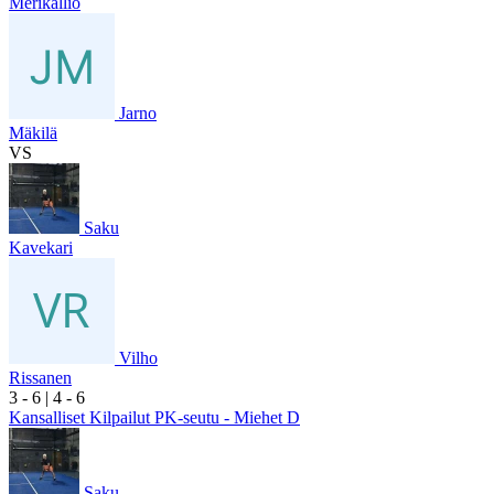
Merikallio
Jarno
Mäkilä
VS
Saku
Kavekari
Vilho
Rissanen
3
- 6
|
4
- 6
Kansalliset Kilpailut PK-seutu - Miehet D
Saku