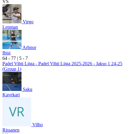
VS
Virgo
Lepman
Arbnor
Ibisi
6
4
- 7
7
|
5
- 7
Padel Vihti Liiga - Padel Vihti Liiga 2025-2026 - Jakso 1 24-25
(Group 1)
Saku
Kavekari
Vilho
Rissanen