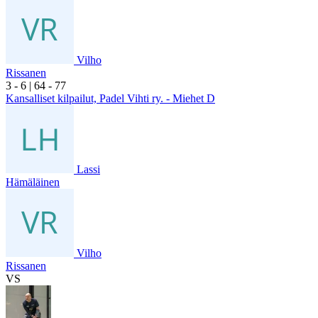
Vilho
Rissanen
3
- 6
|
6
4
- 7
7
Kansalliset kilpailut, Padel Vihti ry. - Miehet D
Lassi
Hämäläinen
Vilho
Rissanen
VS