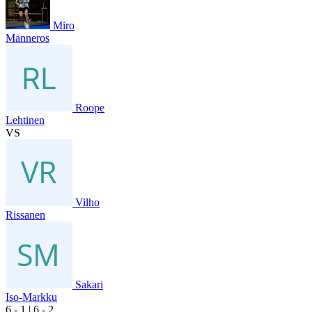
Miro
Manneros
Roope
Lehtinen
VS
Vilho
Rissanen
Sakari
Iso-Markku
6
- 1
|
6
- 2