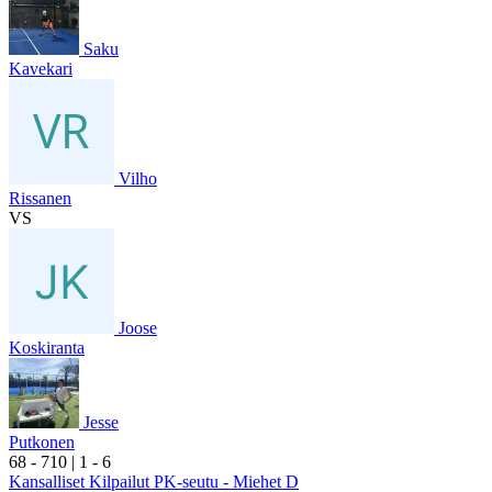
Saku
Kavekari
Vilho
Rissanen
VS
Joose
Koskiranta
Jesse
Putkonen
6
8
- 7
10
|
1
- 6
Kansalliset Kilpailut PK-seutu - Miehet D