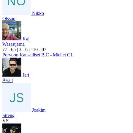
Nikko
Olsson
Kaj
Wasastjerna
7
7
- 6
5
|
3
- 6
|
1
10
- 0
7
Porvoon Kansalliset B,C - Miehet C1
Jari
Åvall
Joakim
Streng
VS