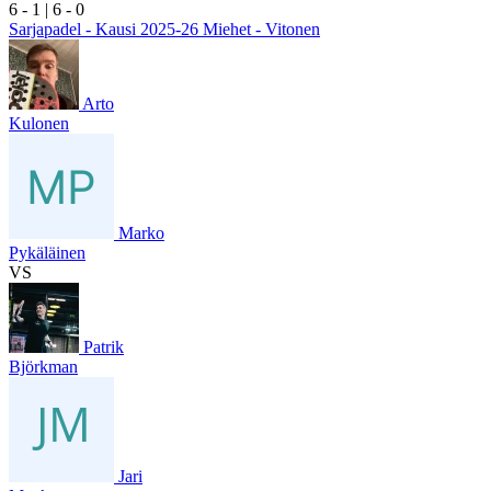
6
- 1
|
6
- 0
Sarjapadel - Kausi 2025-26 Miehet - Vitonen
Arto
Kulonen
Marko
Pykäläinen
VS
Patrik
Björkman
Jari