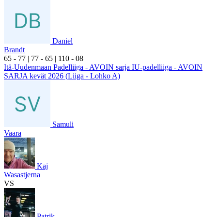
Daniel
Brandt
6
5
- 7
7
|
7
7
- 6
5
|
1
10
- 0
8
Itä-Uudenmaan Padelliiga - AVOIN sarja IU-padelliiga - AVOIN
SARJA kevät 2026 (Liiga - Lohko A)
Samuli
Vaara
Kaj
Wasastjerna
VS
Patrik