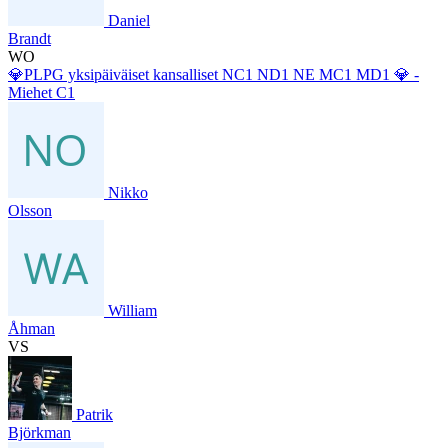
Daniel
Brandt
WO
💎PLPG yksipäiväiset kansalliset NC1 ND1 NE MC1 MD1 💎 -
Miehet C1
Nikko
Olsson
William
Åhman
VS
Patrik
Björkman