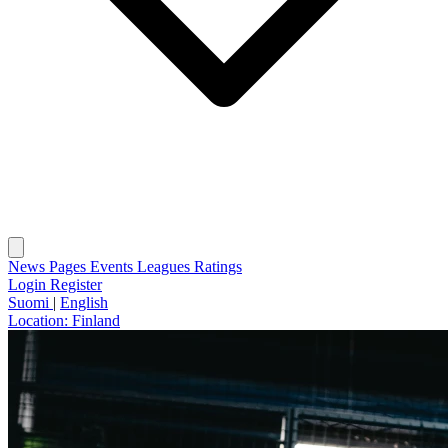
News
Pages
Events
Leagues
Ratings
Login
Register
Suomi
|
English
Location:
Finland