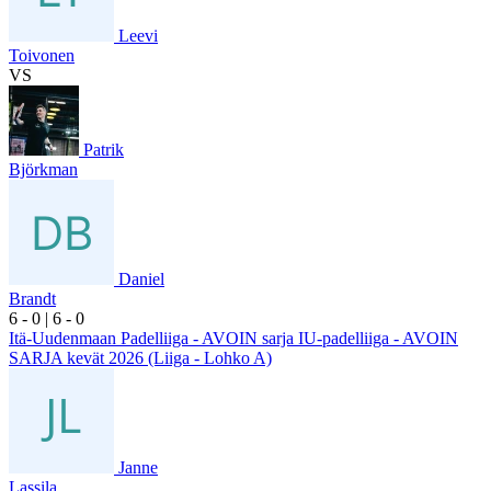
Leevi
Toivonen
VS
Patrik
Björkman
Daniel
Brandt
6
- 0
|
6
- 0
Itä-Uudenmaan Padelliiga - AVOIN sarja IU-padelliiga - AVOIN
SARJA kevät 2026 (Liiga - Lohko A)
Janne
Lassila