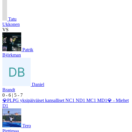
Tatu
Ukkonen
VS
Patrik
Björkman
Daniel
Brandt
0
- 6
|
5
- 7
💎PLPG yksipäiväiset kansalliset NC1 ND1 MC1 MD1💎 - Miehet
D1
Tero
Pirttimaa