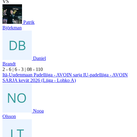
VS
Patrik
Björkman
Daniel
Brandt
2
- 6
|
6
- 3
|
0
8
- 1
10
Itä-Uudenmaan Padelliiga - AVOIN sarja IU-padelliiga - AVOIN
SARJA kevät 2026 (Liiga - Lohko A)
Nooa
Olsson