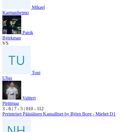
Mikael
Karmanheimo
Patrik
Björkman
VS
Toni
Uljas
Valtteri
Pirttimaa
3
- 6
|
7
- 5
|
0
10
- 1
12
Perinteiset Pääsiäisen Kansalliset by Björn Borg - Miehet D1