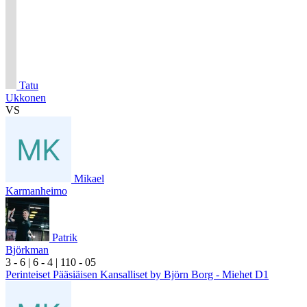
Tatu
Ukkonen
VS
Mikael
Karmanheimo
Patrik
Björkman
3
- 6
|
6
- 4
|
1
10
- 0
5
Perinteiset Pääsiäisen Kansalliset by Björn Borg - Miehet D1