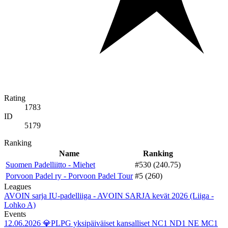
Rating
1783
ID
5179
Ranking
Name
Ranking
Suomen Padelliitto - Miehet
#530 (240.75)
Porvoon Padel ry - Porvoon Padel Tour
#5 (260)
Leagues
AVOIN sarja IU-padelliiga - AVOIN SARJA kevät 2026 (Liiga -
Lohko A)
Events
12.06.2026
💎PLPG yksipäiväiset kansalliset NC1 ND1 NE MC1