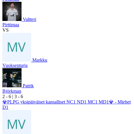
Valtteri
Pirttimaa
VS
Markku
Vuoksenturja
Patrik
Björkman
2
- 6
|
3
- 6
💎PLPG yksipäiväiset kansalliset NC1 ND1 MC1 MD1💎 - Miehet
D1