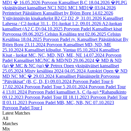
MD1 💎
16.05.2026
Porvoon Kansalliset B,C
18.04.2026
💎PLPG
yksipäiväiset kansalliset NC1 ND1 MC1 MD1💎
03.04.2026
Perinteiset Pääsiäisen Kansalliset by Björn Borg
14.02.2026
Ystävänpäivän kisakarkelot B2,C2,D2 🎉
31.01.2026
Kansalliset
Lahessa / C2-luokat 31.1., D1-luokat 1.2.
09.01.2026
A2-luokan
kansalliset (A2,C,D)
04.10.2025
Porvoon Padel Kansalliset kisat
Porvoossa
09.06.2025
Celsius Kesäliiga test
02.06.2025
Celsius
Kesäliiga
18.04.2025
Porvoon Padel ry. Kansalliset Pääsiäiskisat By
Björn Borg
23.11.2024
Porvoon Kansalliset MD, ND, ME
25.10.2024
Kansalliset kilpailut, Vantaa
05.10.2024
Kansalliset
Kisat - luokat MC, NC, MD, ND, ME, NE
14.07.2024
Porvoon
Padel Kansalliset MC/NC & MD/ND
29.06.2024
💎 MD & ND
(la) 💎 MC & NC (su) 💎 Petrox Open yksipäiväiset kansalliset
25.05.2024
Mixty kesäliiga 2024
04.05.2024
Autokiri Open 💎 ND
MD NC MC 💎
29.03.2024
Kansalliset Pääsiäispelit Porvoossa
"Päiväkisat" (B, C, D, E)
09.03.2024
Porvoon Padel Tour 6
17.02.2024
Porvoon Padel Tour 5
20.01.2024
Porvoon Padel Tour
4
13.01.2024
Porvoon Padel kansalliset A, C (la-su) *Rahapalkinto
09.12.2023
Porvoon Padel Tour III
18.11.2023
Porvoon Padel Tour
II
03.11.2023
Porvoon Padel MB, MC, NB, NC
07.10.2023
Porvoon Padel Tour I
Latest Matches
All
Matches
Mix