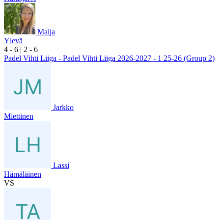
Maija
Ylevä
4
- 6
|
2
- 6
Padel Vihti Liiga - Padel Vihti Liiga 2026-2027 - 1 25-26 (Group 2)
Jarkko
Miettinen
Lassi
Hämäläinen
VS