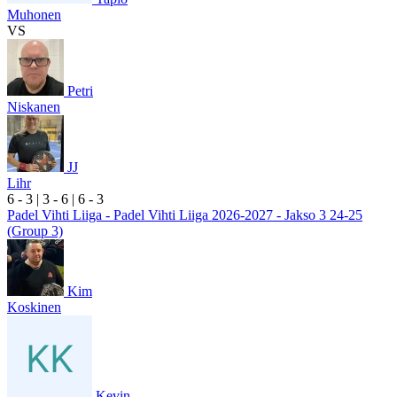
Muhonen
VS
Petri
Niskanen
JJ
Lihr
6
- 3
|
3
- 6
|
6
- 3
Padel Vihti Liiga - Padel Vihti Liiga 2026-2027 - Jakso 3 24-25
(Group 3)
Kim
Koskinen
Kevin