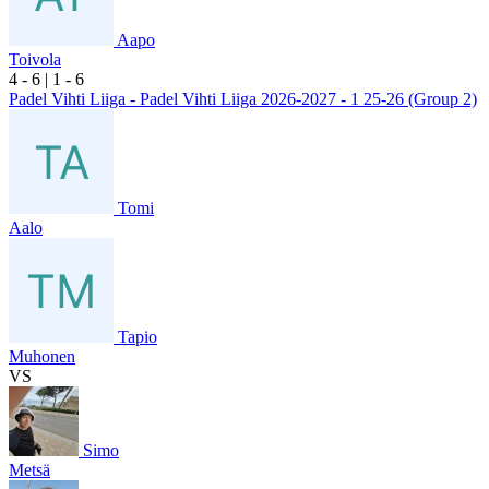
Aapo
Toivola
4
- 6
|
1
- 6
Padel Vihti Liiga - Padel Vihti Liiga 2026-2027 - 1 25-26 (Group 2)
Tomi
Aalo
Tapio
Muhonen
VS
Simo
Metsä