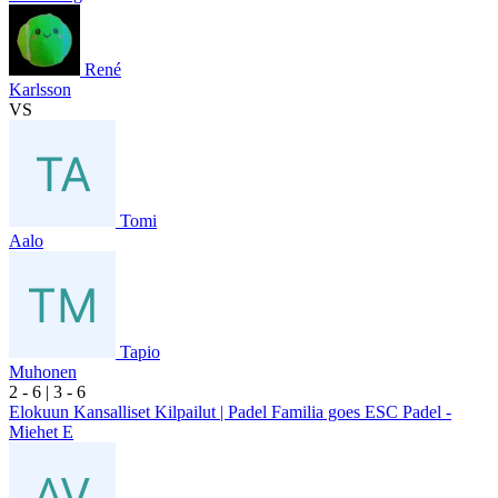
René
Karlsson
VS
Tomi
Aalo
Tapio
Muhonen
2
- 6
|
3
- 6
Elokuun Kansalliset Kilpailut | Padel Familia goes ESC Padel -
Miehet E