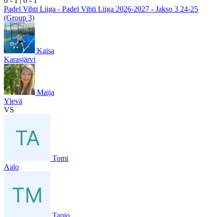
6
- 1
|
6
- 1
Padel Vihti Liiga - Padel Vihti Liiga 2026-2027 - Jakso 3 24-25
(Group 3)
Kaisa
Karasjärvi
Maija
Ylevä
VS
Tomi
Aalo
Tapio