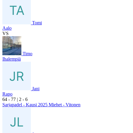
Tomi
Aalo
VS
Timo
Ihalempiä
Jani
Rapo
6
4
- 7
7
|
2
- 6
Sarjapadel - Kausi 2025 Miehet - Vitonen