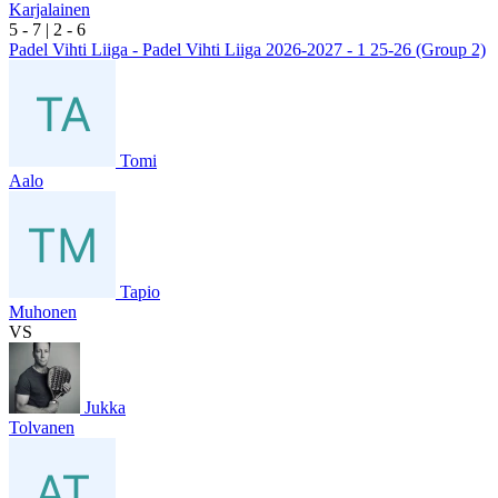
Karjalainen
5
- 7
|
2
- 6
Padel Vihti Liiga - Padel Vihti Liiga 2026-2027 - 1 25-26 (Group 2)
Tomi
Aalo
Tapio
Muhonen
VS
Jukka
Tolvanen