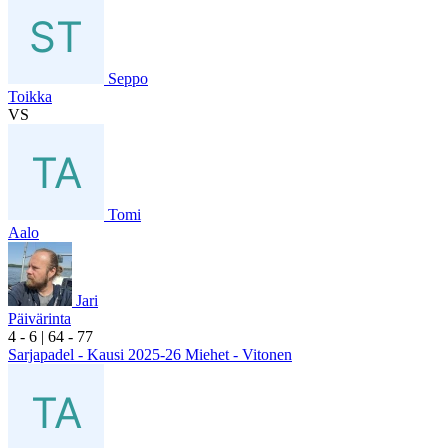
Seppo
Toikka
VS
Tomi
Aalo
Jari
Päivärinta
4
- 6
|
6
4
- 7
7
Sarjapadel - Kausi 2025-26 Miehet - Vitonen