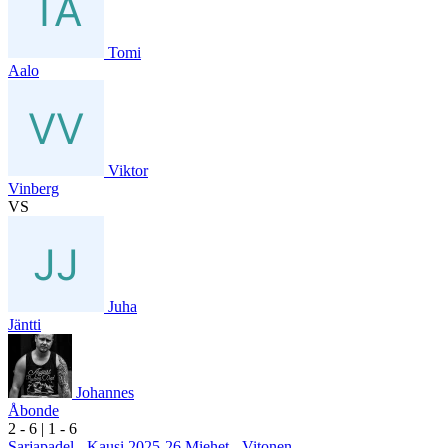
Tomi
Aalo
Viktor
Vinberg
VS
Juha
Jäntti
Johannes
Åbonde
2
- 6
|
1
- 6
Sarjapadel - Kausi 2025-26 Miehet - Vitonen