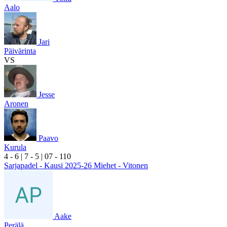
Aalo
Jari
Päivärinta
VS
Jesse
Aronen
Paavo
Kurula
4
- 6
|
7
- 5
|
0
7
- 1
10
Sarjapadel - Kausi 2025-26 Miehet - Vitonen
Aake
Perälä