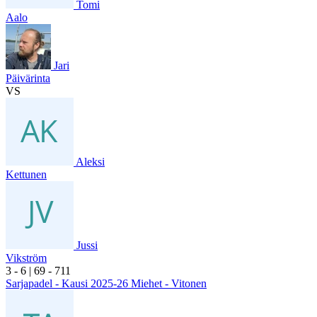
Tomi
Aalo
Jari
Päivärinta
VS
Aleksi
Kettunen
Jussi
Vikström
3
- 6
|
6
9
- 7
11
Sarjapadel - Kausi 2025-26 Miehet - Vitonen