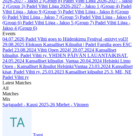
2026-2027 - Jakso 2 (Group 8)
Padel Vihti Liiga 2026-2027 - Jakso
2 (Group 3)
Padel Vihti Liiga 2026-2027 - Jakso 1 (Group 4)
Padel
Vihti Liiga - Jakso 9 (Group 5)
Padel Vihti Liiga - Jakso 8 (Group
6)
Padel Vihti Liiga - Jakso 7 (Group 5)
Padel Vihti Liiga - Jakso 6
(Group 6)
Padel Vihti Liiga - Jakso 5 (Group 7)
Padel Vihti Liiga -
Jakso 4 (Group 6)
Events
04.07.2026
Padel Vihti goes to Hiidenkirnu Festival -mixtyt vol3!
29.08.2025
Elokuun Kansalliset Kilpailut | Padel Familia goes ESC
Padel
23.08.2024
Vihti Open 2024!
20.07.2024
Kansalliset
kilpailut, Padel Vihti ry. YHDEN PÄIVÄN LAUANTAIKISAT.
24.05.2024
Kansalliset kilpailut, Vantaa
20.04.2024
Helsinki Limo
Open - Kansalliset Kilpailut Helsinki/Vantaa
23.03.2024
Kansalliset
kisat, Padel Vihti ry.
25.03.2023
Kansalliset kilpailut 25.3. ME, NE
Padel Vihti ry
Latest Matches
All
Matches
Mix
Sarjapadel - Kausi 2025-26 Miehet - Vitonen
Tomi