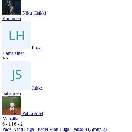
Niku-Heikki
Karttunen
Lassi
Hämäläinen
VS
Jukka
Saharinen
Pablo Abel
Mansilla
6
- 1
|
6
- 2
Padel Vihti Liiga - Padel Vihti Liiga - Jakso 3 (Group 2)