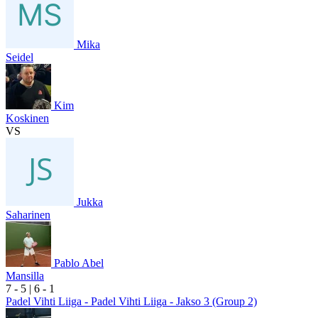
Mika
Seidel
Kim
Koskinen
VS
Jukka
Saharinen
Pablo Abel
Mansilla
7
- 5
|
6
- 1
Padel Vihti Liiga - Padel Vihti Liiga - Jakso 3 (Group 2)