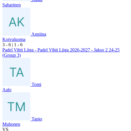
Saharinen
Anniina
Koivuluoma
3
- 6
|
1
- 6
Padel Vihti Liiga - Padel Vihti Liiga 2026-2027 - Jakso 2 24-25
(Group 3)
Tomi
Aalo
Tapio
Muhonen
VS