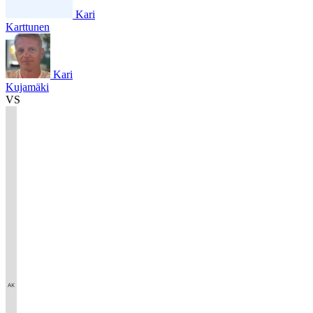
Kari
Karttunen
Kari
Kujamäki
VS