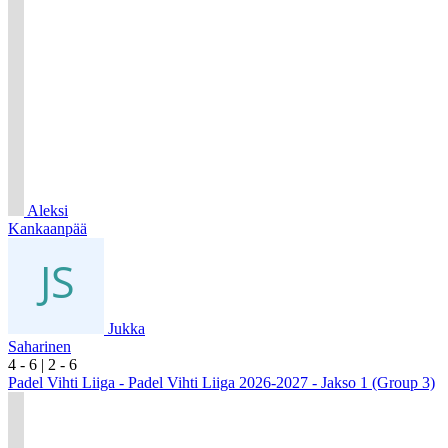
Aleksi
Kankaanpää
Jukka
Saharinen
4
- 6
|
2
- 6
Padel Vihti Liiga - Padel Vihti Liiga 2026-2027 - Jakso 1 (Group 3)