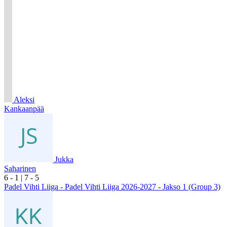
Aleksi
Kankaanpää
Jukka
Saharinen
6
- 1
|
7
- 5
Padel Vihti Liiga - Padel Vihti Liiga 2026-2027 - Jakso 1 (Group 3)