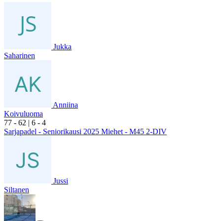
Jukka
Saharinen
Anniina
Koivuluoma
7
7
- 6
2
|
6
- 4
Sarjapadel - Seniorikausi 2025 Miehet - M45 2-DIV
Jussi
Siltanen