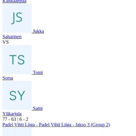
Kankaanpää
Jukka
Saharinen
VS
Tomi
Sorsa
Sami
Ylikarjula
7
7
- 6
3
|
6
- 2
Padel Vihti Liiga - Padel Vihti Liiga - Jakso 3 (Group 2)