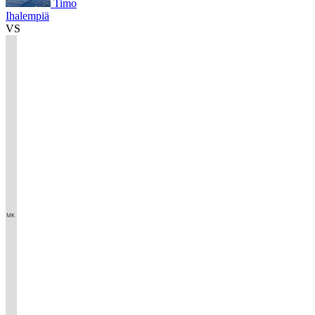
Timo
Ihalempiä
VS