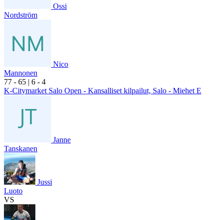
Ossi
Nordström
Nico
Mannonen
7
7
- 6
5
|
6
- 4
K-Citymarket Salo Open - Kansalliset kilpailut, Salo - Miehet E
Janne
Tanskanen
Jussi
Luoto
VS