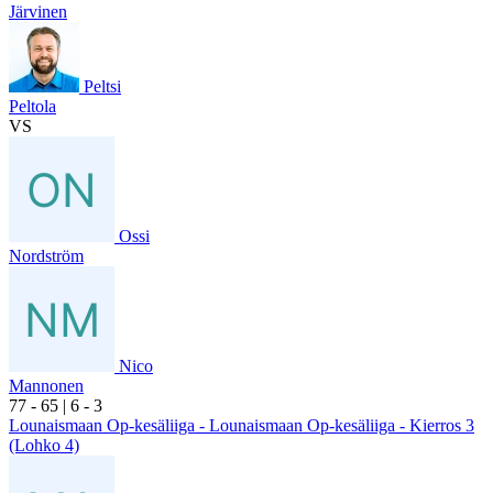
Järvinen
Peltsi
Peltola
VS
Ossi
Nordström
Nico
Mannonen
7
7
- 6
5
|
6
- 3
Lounaismaan Op-kesäliiga - Lounaismaan Op-kesäliiga - Kierros 3
(Lohko 4)