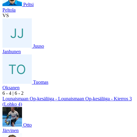
Peltsi
Peltola
VS
Juuso
Janhunen
Tuomas
Oksanen
6
- 4
|
6
- 2
Lounaismaan Op-kesäliiga - Lounaismaan Op-kesäliiga - Kierros 3
(Lohko 4)
Otto
Järvinen