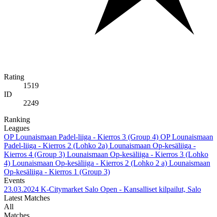
Rating
1519
ID
2249
Ranking
Leagues
OP Lounaismaan Padel-liiga - Kierros 3 (Group 4)
OP Lounaismaan
Padel-liiga - Kierros 2 (Lohko 2a)
Lounaismaan Op-kesäliiga -
Kierros 4 (Group 3)
Lounaismaan Op-kesäliiga - Kierros 3 (Lohko
4)
Lounaismaan Op-kesäliiga - Kierros 2 (Lohko 2 a)
Lounaismaan
Op-kesäliiga - Kierros 1 (Group 3)
Events
23.03.2024
K-Citymarket Salo Open - Kansalliset kilpailut, Salo
Latest Matches
All
Matches