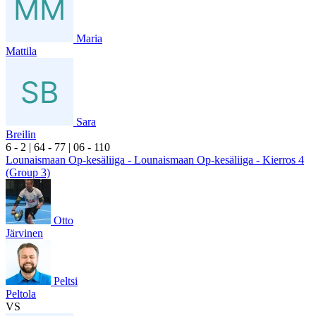
Maria
Mattila
Sara
Breilin
6
- 2
|
6
4
- 7
7
|
0
6
- 1
10
Lounaismaan Op-kesäliiga - Lounaismaan Op-kesäliiga - Kierros 4
(Group 3)
Otto
Järvinen
Peltsi
Peltola
VS