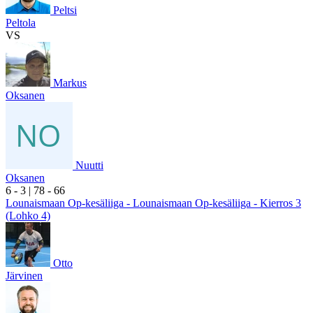
Peltsi
Peltola
VS
Markus
Oksanen
Nuutti
Oksanen
6
- 3
|
7
8
- 6
6
Lounaismaan Op-kesäliiga - Lounaismaan Op-kesäliiga - Kierros 3
(Lohko 4)
Otto
Järvinen