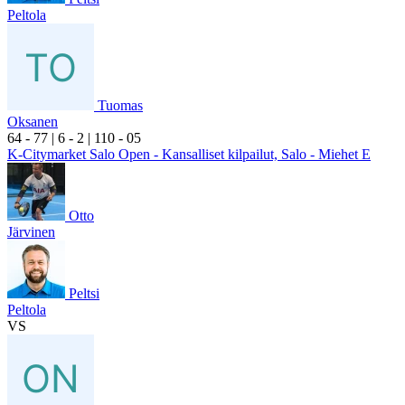
Peltola
Tuomas
Oksanen
6
4
- 7
7
|
6
- 2
|
1
10
- 0
5
K-Citymarket Salo Open - Kansalliset kilpailut, Salo - Miehet E
Otto
Järvinen
Peltsi
Peltola
VS