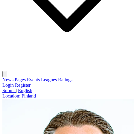
News
Pages
Events
Leagues
Ratings
Login
Register
Suomi
|
English
Location:
Finland