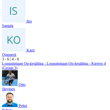
Iiro
Santala
Karri
Ojanperä
3
- 6
|
4
- 6
Lounaismaan Op-kesäliiga - Lounaismaan Op-kesäliiga - Kierros 4
(Group 3)
Otto
Järvinen
Peltsi