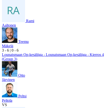
Rami
Aaltonen
Teemu
Mäkelä
3
- 6
|
0
- 6
Lounaismaan Op-kesäliiga - Lounaismaan Op-kesäliiga - Kierros 4
(Group 3)
Otto
Järvinen
Peltsi
Peltola
VS