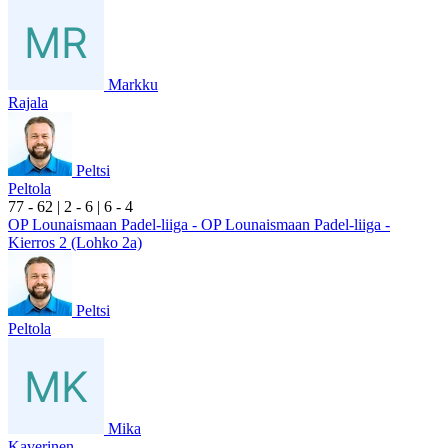
Markku
Rajala
Peltsi
Peltola
7
7
- 6
2
|
2
- 6
|
6
- 4
OP Lounaismaan Padel-liiga - OP Lounaismaan Padel-liiga -
Kierros 2 (Lohko 2a)
Peltsi
Peltola
Mika
Kaverinen