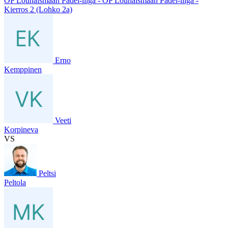
OP Lounaismaan Padel-liiga - OP Lounaismaan Padel-liiga -
Kierros 2 (Lohko 2a)
Erno
Kemppinen
Veeti
Korpineva
VS
Peltsi
Peltola