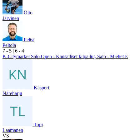
Otto
Järvinen
Peltsi
Peltola
7
- 5
|
6
- 4
K-Citymarket Salo Open - Kansalliset kilpailut, Salo - Miehet E
Kasperi
Näreharju
Topi
Laamanen
VS