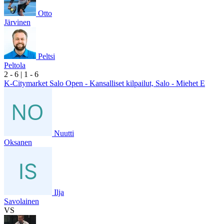
Otto
Järvinen
Peltsi
Peltola
2
- 6
|
1
- 6
K-Citymarket Salo Open - Kansalliset kilpailut, Salo - Miehet E
Nuutti
Oksanen
Ilja
Savolainen
VS