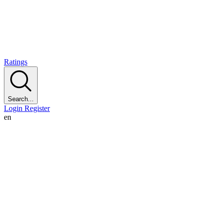
Ratings
Search...
Login
Register
en