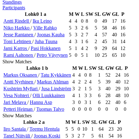
Standings
Participants
Lohk0 1 a
M
W
L
SW
SL
GW
GL
P
Antti
Rindell
/
Iku
Leino
4
4
0
8
0
49
17
16
Niko
Harkko
/
Ville
Rahko
5
3
2
6
5
58
46
16
Jesse
Rantanen
/
Joonas
Kauha
5
3
2
7
4
57
40
16
Toni
Lehtinen
/
Juha
Tuuna
4
3
1
6
2
45
31
14
Jami
Karros
/
Pasi
Hokkanen
5
1
4
2
9
29
64
12
Rami
Aaltonen
/
Petro
Väyrynen
5
0
5
1
10
25
65
10
Show Matches
Lohko 1 b
M
W
L
SW
SL
GW
GL
P
Markus
Oksanen
/
Tatu
Kykkänen
4
4
0
8
1
52
24
16
Antti
Nyrhinen
/
Markus
Ahlman
4
2
2
4
5
39
40
12
Kushtrim
Myftari
/
Jusa
Lindström
3
2
1
5
3
40
29
10
Vesa
Nohteri
/
Olli
Luukkainen
4
1
3
3
6
28
48
10
Jari
Melava
/
Hannu
Asp
3
0
3
1
6
22
40
6
Petteri
Heiman
/
Tuomas
Talvo
0
0
0
0
0
0
0
0
Show Matches
Lohko 2 a
M
W
L
SW
SL
GW
GL
P
Iiro
Santala
/
Teemu
Hentula
5
5
0
10
1
64
23
20
Tanel
Niitväli
/
Joonas
Koski
5
3
2
7
5
61
54
16