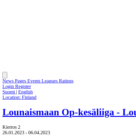
News
Pages
Events
Leagues
Ratings
Login
Register
Suomi
|
English
Location:
Finland
Lounaismaan Op-kesäliiga - Lo
Kierros 2
26.01.2023 - 06.04.2023