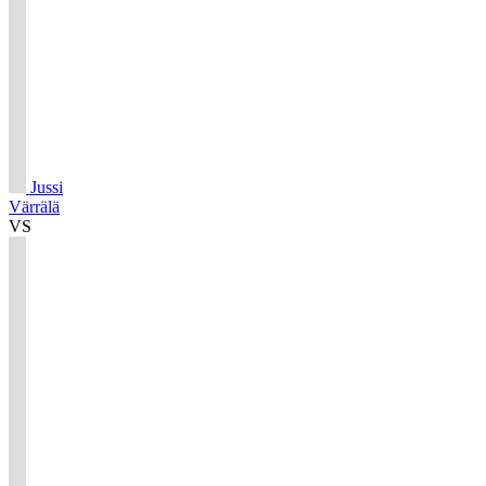
Jussi
Värrälä
VS