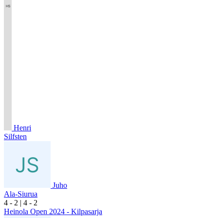
Henri
Silfsten
Juho
Ala-Siurua
4
- 2
|
4
- 2
Heinola Open 2024 - Kilpasarja