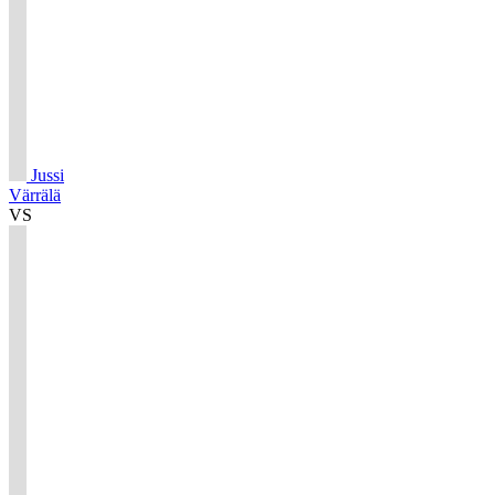
Jussi
Värrälä
VS