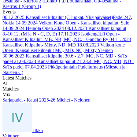
kesäliiga - Kierros 2 (Lohk0 1 a)
Lounaismaan Op-kesäliiga -
Kierros 1 (Group 1)
Events
06.12.2025
Kansalliset kilpailut (C-luokat, Yksipäiväiset)Padel247,
Nokia
14.09.2024
Veikon Kone Open - Kansalliset kilpailut, Salo
14.09.2024
Heinola Open 2024
08.12.2023
Kansalliset kilpailut
8.-10.12. (M ja N - C, D, E)
17.11.2023
Isotkengät.fi Open -
Kansalliset Kilpailut- MB, NB, MC, NC, - Gancho Ry
04.11.2023
Kansalliset Kilpailut- Mixty, ND, MD
18.08.2023
Veikon kone
Open -Kansalliset kilpailut MC, MD, NC, Mixty Yleinen
30.06.2023
Kansalliset kilpailut 30.6 - 2.7. MC, NC, MD - SaTs
padel
21.04.2023
Kansalliset kilpailut 21-23.4. MC, NC, MD, ND -
SaTs padel
07.04.2023
Pitkäperjantain Padelturnaus (Miesten ja
Naisten C)
Latest Matches
All
Matches
Mix
Sarjapadel - Kausi 2025-26 Miehet - Nelonen
Ilkka
Vaittinen