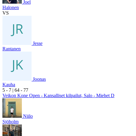
Joel
Halonen
VS
Jesse
Rantanen
Joonas
Kauha
5
- 7
|
6
4
- 7
7
Veikon Kone Open - Kansalliset kilpailut, Salo - Miehet D
Niilo
Sjöholm