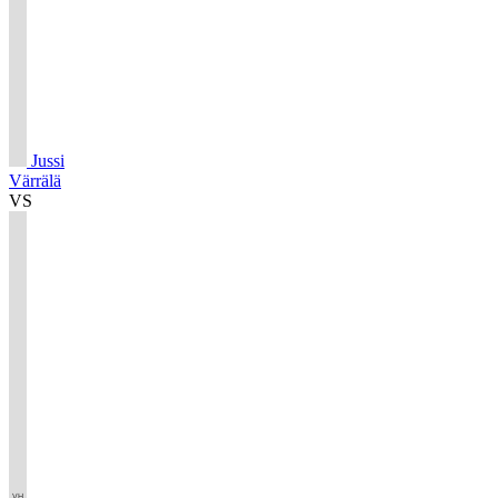
Jussi
Värrälä
VS