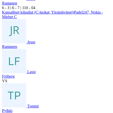
Rantanen
6
- 3
|
6
- 7
|
1
10
- 0
4
Kansalliset kilpailut (C-luokat, Yksipäiväiset)Padel247, Nokia -
Miehet C
Jesse
Rantanen
Lassi
Fröberg
VS
Tommi
Pylkki