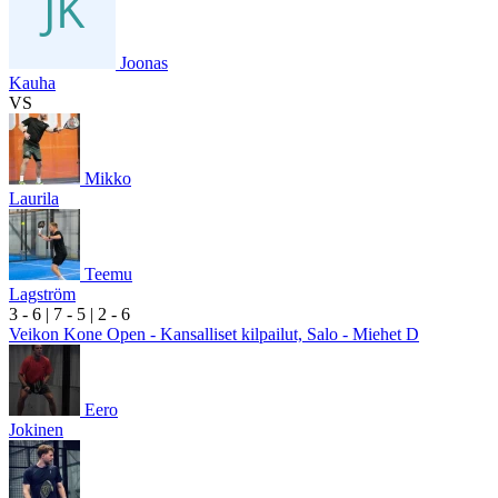
Joonas
Kauha
VS
Mikko
Laurila
Teemu
Lagström
3
- 6
|
7
- 5
|
2
- 6
Veikon Kone Open - Kansalliset kilpailut, Salo - Miehet D
Eero
Jokinen