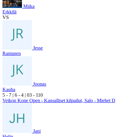
Miika
Erkkilä
VS
Jesse
Rantanen
Joonas
Kauha
5
- 7
|
6
- 4
|
0
3
- 1
10
Veikon Kone Open - Kansalliset kilpailut, Salo - Miehet D
Jani
Helin