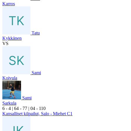
Karros
Tatu
Kykkänen
VS
Sami
Koivula
Sami
Sarkula
6
- 4
|
6
4
- 7
7
|
0
4
- 1
10
Kansalliset kilpailut, Salo - Miehet C1