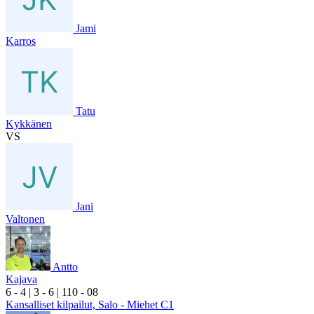
Jami
Karros
Tatu
Kykkänen
VS
Jani
Valtonen
Antto
Kajava
6
- 4
|
3
- 6
|
1
10
- 0
8
Kansalliset kilpailut, Salo - Miehet C1