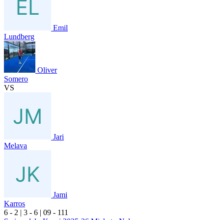
Emil
Lundberg
Oliver
Somero
VS
Jari
Melava
Jami
Karros
6
- 2
|
3
- 6
|
0
9
- 1
11