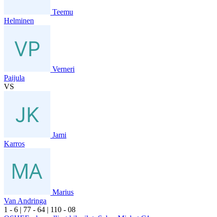
Teemu
Helminen
Verneri
Paijula
VS
Jami
Karros
Marius
Van Andringa
1
- 6
|
7
7
- 6
4
|
1
10
- 0
8