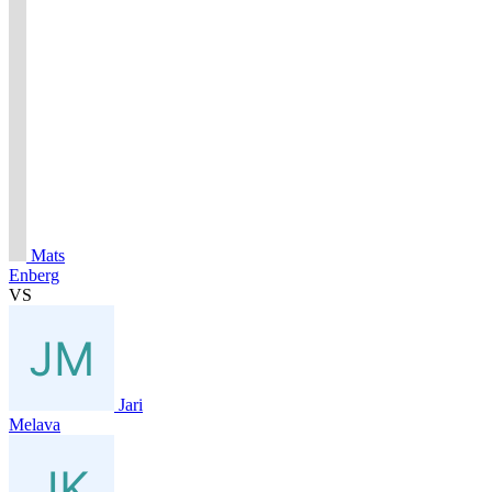
Mats
Enberg
VS
Jari
Melava