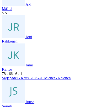
Aki
Määttä
VS
Joni
Rahkonen
Jami
Karros
7
8
- 6
6
|
6
- 1
Sarjapadel - Kausi 2025-26 Miehet - Nelonen
Juuso
Soinila