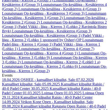
Padel-liiga - Kierros 2 (Group 1)
Lounaismaan Op-kesäliiga -
Kesäkierros 4 (Group 3)
Lounaismaan Op-kesäliiga - Kesäkierros 4
(Group 2)
Lounaismaan Op-kesäliiga - Kesäkierros 4 (Group 1)
Lounaismaan Op-kesäliiga - Kesäkierros 3 (Group 3)
Lounaismaan
Op-kesäliiga - Kesäkierros 3 (Group 2)
Lounaismaan Op-kesäliiga -
Kesäkierros 2 (Group 2)
Lounaismaan Op-kesäliiga - Kesäkierros 2
(Group 1)
Padel Viikki - liiga - Kierros 3 (Lohko 2 Ravintola Bistro
Bryk)
Lounaismaan Op-kesäliiga - Kesäkierros (Group 3)
Lounaismaan Op-kesäliiga - Kesäkierros (Group 1)
Padel Viikki -
liiga - Kierros 2 (Lohko 1 sponsored by Oshee)
OP Lounaismaan
Padel-liiga - Kierros 1 (Group 1)
Padel Viikki - liiga - Kierros 1
(Lohko 1)
Lounaismaan Op-kesäliiga - Kierros 4 (Group 7)
Lounaismaan Op-kesäliiga - Kierros 4 (Group 1)
Lounaismaan Op-
kesäliiga - Kierros 3 (Lohko 9)
Lounaismaan Op-kesäliiga - Kierros
3 (Lohko 2)
Lounaismaan Op-kesäliiga - Kierros 2 (Lohk0 1 a)
Lounaismaan Op-kesäliiga - Kierros 2 (Lohko 6)
Lounaismaan Op-
kesäliiga - Kierros 1 (Group 2)
Events
18.04.2026
OSHEE - kansalliset kilpailut, Salo
07.02.2026
Kansalliset kilpailut, Salo
05.09.2025
Kansalliset kilpailut Raisio /
40-0 Padel Center
30.05.2025
Kansalliset kilpailut Raisio / 40-0
Padel Center
01.03.2025
Loimaa Open
01.03.2025
Loimaa Open
29.11.2024
Kansalliset kilpailut Raisio / 40-0 Padel Center
14.09.2024
Veikon Kone Open - Kansalliset kilpailut, Salo
09.08.2024
Kansalliset kilpailut Rajupaja Open Raisio / 40-0 Padel