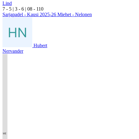
Lind
7
- 5
|
3
- 6
|
0
8
- 1
10
Sarjapadel - Kausi 2025-26 Miehet - Nelonen
Hubert
Nervander