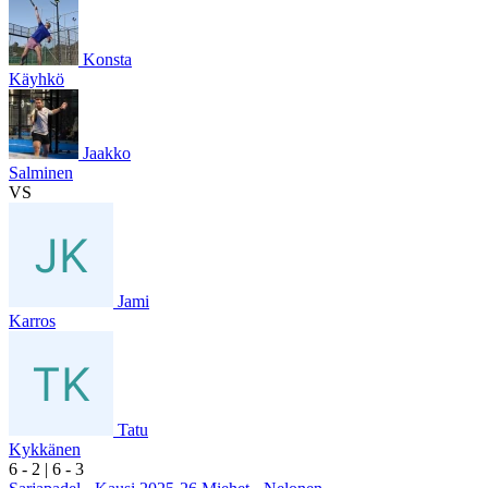
Konsta
Käyhkö
Jaakko
Salminen
VS
Jami
Karros
Tatu
Kykkänen
6
- 2
|
6
- 3