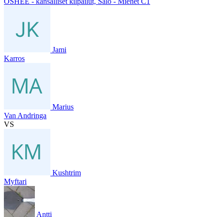
OSHEE - kansalliset kilpailut, Salo - Miehet C1
Jami
Karros
Marius
Van Andringa
VS
Kushtrim
Myftari
Antti