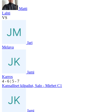
Matti
Lahti
VS
Jari
Melava
Jami
Karros
4
- 6
|
5
- 7
Kansalliset kilpailut, Salo - Miehet C1
Jami