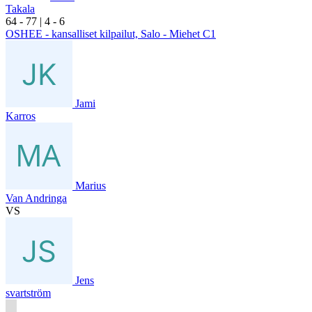
Takala
6
4
- 7
7
|
4
- 6
OSHEE - kansalliset kilpailut, Salo - Miehet C1
Jami
Karros
Marius
Van Andringa
VS
Jens
svartström