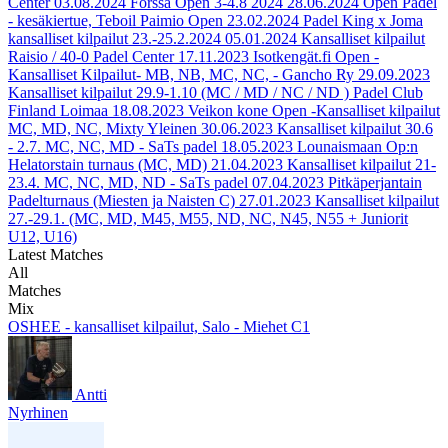
Center
03.08.2024
Forssa Open 3-4.8 2024
28.06.2024
Open Padel
- kesäkiertue, Teboil Paimio Open
23.02.2024
Padel King x Joma
kansalliset kilpailut 23.-25.2.2024
05.01.2024
Kansalliset kilpailut
Raisio / 40-0 Padel Center
17.11.2023
Isotkengät.fi Open -
Kansalliset Kilpailut- MB, NB, MC, NC, - Gancho Ry
29.09.2023
Kansalliset kilpailut 29.9-1.10 (MC / MD / NC / ND ) Padel Club
Finland Loimaa
18.08.2023
Veikon kone Open -Kansalliset kilpailut
MC, MD, NC, Mixty Yleinen
30.06.2023
Kansalliset kilpailut 30.6
- 2.7. MC, NC, MD - SaTs padel
18.05.2023
Lounaismaan Op:n
Helatorstain turnaus (MC, MD)
21.04.2023
Kansalliset kilpailut 21-
23.4. MC, NC, MD, ND - SaTs padel
07.04.2023
Pitkäperjantain
Padelturnaus (Miesten ja Naisten C)
27.01.2023
Kansalliset kilpailut
27.-29.1. (MC, MD, M45, M55, ND, NC, N45, N55 + Juniorit
U12, U16)
Latest Matches
All
Matches
Mix
OSHEE - kansalliset kilpailut, Salo - Miehet C1
Antti
Nyrhinen