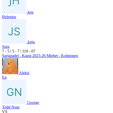
Jere
Helenius
Joiju
Sura
7
- 5
|
5
- 7
|
1
10
- 0
7
Sarjapadel - Kausi 2025-26 Miehet - Kolmonen
Aleksi
En
George
Todd Nsue
VS