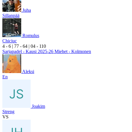
Juha
Sillanpää
Romulus
Chiciuc
4
- 6
|
7
7
- 6
4
|
0
4
- 1
10
Sarjapadel - Kausi 2025-26 Miehet - Kolmonen
Aleksi
En
Joakim
Streng
VS