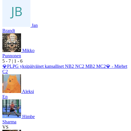
Jan
Brandt
Mikko
Punnonen
5
- 7
|
1
- 6
💎PLPG yksipäiväiset kansalliset NB2 NC2 MB2 MC2💎 - Miehet
C2
Aleksi
En
Himbe
Sharma
VS