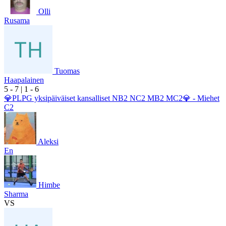
Olli
Rusama
Tuomas
Haapalainen
5
- 7
|
1
- 6
💎PLPG yksipäiväiset kansalliset NB2 NC2 MB2 MC2💎 - Miehet
C2
Aleksi
En
Himbe
Sharma
VS