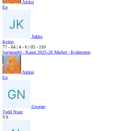
Aleksi
En
Jukka
Keino
7
7
- 6
4
|
4
- 6
|
0
5
- 1
10
Sarjapadel - Kausi 2025-26 Miehet - Kolmonen
Aleksi
En
George
Todd Nsue
VS