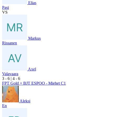
Elias
Pasi
VS
Markus
Rissanen
Axel
Valavaara
3
- 6
|
4
- 6
FPT Gold + BJT ESPOO - Miehet C1
Aleksi
En