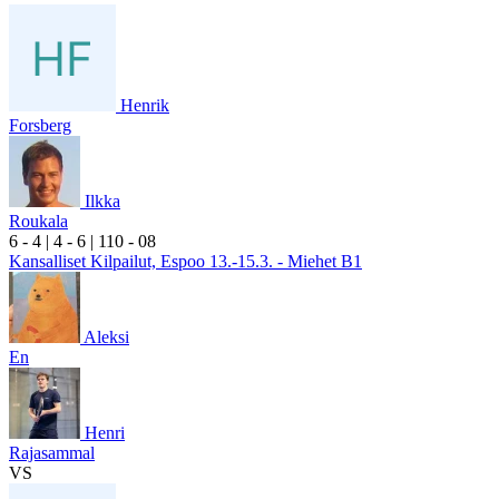
Henrik
Forsberg
Ilkka
Roukala
6
- 4
|
4
- 6
|
1
10
- 0
8
Kansalliset Kilpailut, Espoo 13.-15.3. - Miehet B1
Aleksi
En
Henri
Rajasammal
VS