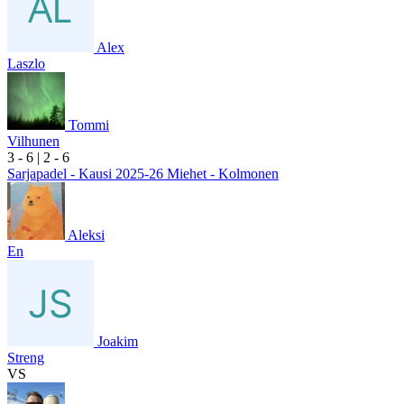
Alex
Laszlo
Tommi
Vilhunen
3
- 6
|
2
- 6
Sarjapadel - Kausi 2025-26 Miehet - Kolmonen
Aleksi
En
Joakim
Streng
VS