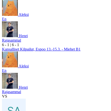
Aleksi
En
Henri
Rajasammal
6
- 1
|
6
- 1
Kansalliset Kilpailut, Espoo 13.-15.3. - Miehet B1
Aleksi
En
Henri
Rajasammal
VS