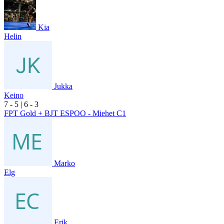
Kia
Helin
Jukka
Keino
7
- 5
|
6
- 3
FPT Gold + BJT ESPOO - Miehet C1
Marko
Elg
Erik