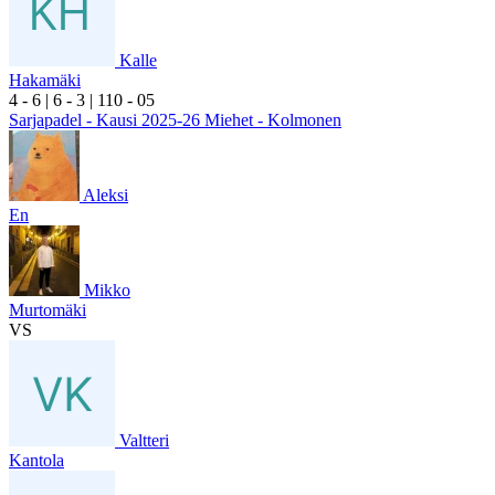
Kalle
Hakamäki
4
- 6
|
6
- 3
|
1
10
- 0
5
Sarjapadel - Kausi 2025-26 Miehet - Kolmonen
Aleksi
En
Mikko
Murtomäki
VS
Valtteri
Kantola