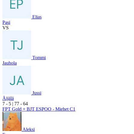
Elias
Pasi
VS
Tommi
Jauhola
Jussi
Äijälä
7
- 5
|
7
7
- 6
4
FPT Gold + BJT ESPOO - Miehet C1
Aleksi