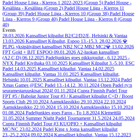
Padel House Liiga - Kierros 1 2022-2023 (Group 5)
Padel House -
Kesäliiga - Kesäliiga (Group 2)
Padel House Liiga - Kierros 11
(Group 39)
Padel House Liiga - Kierros 10 (Group 38)
Padel House
Liiga - Kierros 9 (Group 40)
Padel House Liiga - Kierros 8 (Group
40)
Events
28.03.2026
Kansalliset kilpailut B2/C2/D2/E, Helsinki & Vantaa
13.03.2026
Kansalliset Kilpailut, Espoo 13.-15.3.
28.02.2026
💎
PLPG yksipäiväiset kansalliset NB2 NC2 MB2 MC2💎
13.02.2026
FPT Gold + BJT ESPOO
09.01.2026
A2-luokan kansalliset
(A2,C,D)
06.12.2025
Padeljunkies goes pikkujoulut - 6.12.2025 -
NYX Padel Kivihaka
03.10.2025
Kansalliset Kilpailut 3.-5.10. ESC
Padel
14.03.2025
Kansalliset kilpailut, Vantaa
14.02.2025
Kansalliset kilpailut, Vantaa
31.01.2025
Kansalliset kilpailut,
Helsinki
10.01.2025
Kansalliset kilpailut, Vantaa
13.12.2024
Padel
Xmas Games @ESC Padel 13.-14.12.
30.11.2024
Open Padel ry:n
seuramestaruuskisat 2024!
01.11.2024
Cupra Finnish Padel Tour
FPT #5 / Babolat Junior Tour #3 / Kansalliset kilpailut C+D / Boost
Sports Club
29.10.2024
Aamuklassikko 29.10.2024
22.10.2024
Aamuklassikko 22.10.2024
15.10.2024
Aamuklassikko 15.10.2024
01.08.2024
Padeljunkies goes Faros - To 1.8.2024 Klemettilä
31.05.2024
Summer Night Padel Tournament 31.5.2024
24.05.2024
Cupra Finnish Padel Tour #3 KUOPIO + Kansalliset kilpailut
MC/NC
23.02.2024
Padel King x Joma kansalliset kilpailut
23.-25.2.2024
09.02.2024
Kansalliset kilpailut, Vantaa
15.12.2023