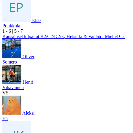
Elias
Poukkula
1
- 6
|
5
- 7
Kansalliset kilpailut B2/C2/D2/E, Helsinki & Vantaa - Miehet C2
Oliver
Somero
Henri
Vihavainen
VS
Aleksi
En