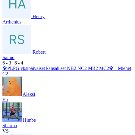
Henry
Arrhenius
Robert
Sainio
6
- 3
|
6
- 4
💎PLPG yksipäiväiset kansalliset NB2 NC2 MB2 MC2💎 - Miehet
C2
Aleksi
En
Himbe
Sharma
VS