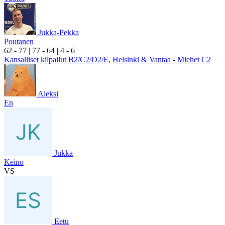
Jukka-Pekka
Poutanen
6
2
- 7
7
|
7
7
- 6
4
|
4
- 6
Kansalliset kilpailut B2/C2/D2/E, Helsinki & Vantaa - Miehet C2
Aleksi
En
Jukka
Keino
VS
Eetu