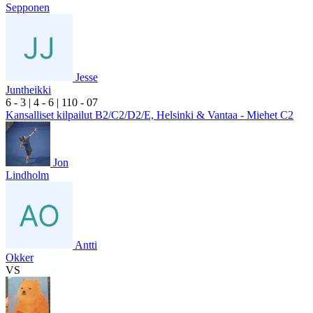
Sepponen
Jesse
Juntheikki
6
- 3
|
4
- 6
|
1
10
- 0
7
Kansalliset kilpailut B2/C2/D2/E, Helsinki & Vantaa - Miehet C2
Jon
Lindholm
Antti
Okker
VS