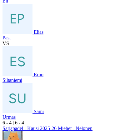
En
Elias
Pasi
VS
Erno
Siltaniemi
Sami
Urmas
6
- 4
|
6
- 4
Sarjapadel - Kausi 2025-26 Miehet - Nelonen