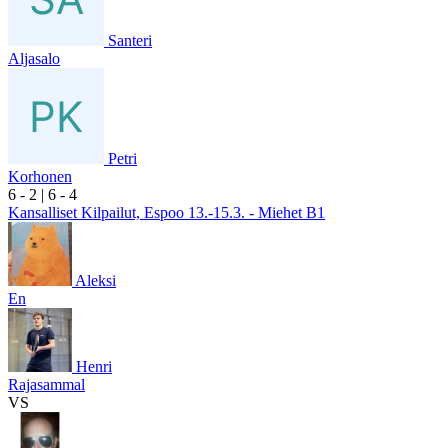
Santeri
Aljasalo
Petri
Korhonen
6
- 2
|
6
- 4
Kansalliset Kilpailut, Espoo 13.-15.3. - Miehet B1
Aleksi
En
Henri
Rajasammal
VS