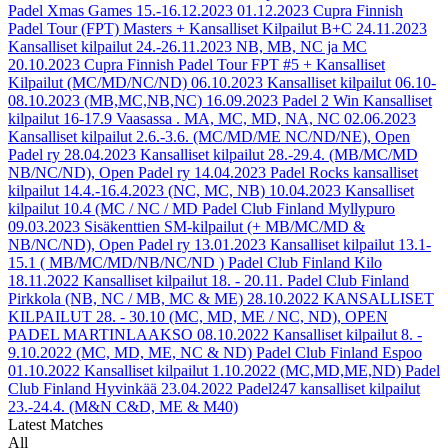
Padel Xmas Games 15.-16.12.2023
01.12.2023
Cupra Finnish
Padel Tour (FPT) Masters + Kansalliset Kilpailut B+C
24.11.2023
Kansalliset kilpailut 24.-26.11.2023 NB, MB, NC ja MC
20.10.2023
Cupra Finnish Padel Tour FPT #5 + Kansalliset
Kilpailut (MC/MD/NC/ND)
06.10.2023
Kansalliset kilpailut 06.10-
08.10.2023 (MB,MC,NB,NC)
16.09.2023
Padel 2 Win Kansalliset
kilpailut 16-17.9 Vaasassa . MA, MC, MD, NA, NC
02.06.2023
Kansalliset kilpailut 2.6.-3.6. (MC/MD/ME NC/ND/NE), Open
Padel ry
28.04.2023
Kansalliset kilpailut 28.-29.4. (MB/MC/MD
NB/NC/ND), Open Padel ry
14.04.2023
Padel Rocks kansalliset
kilpailut 14.4.-16.4.2023 (NC, MC, NB)
10.04.2023
Kansalliset
kilpailut 10.4 (MC / NC / MD Padel Club Finland Myllypuro
09.03.2023
Sisäkenttien SM-kilpailut (+ MB/MC/MD &
NB/NC/ND), Open Padel ry
13.01.2023
Kansalliset kilpailut 13.1-
15.1 ( MB/MC/MD/NB/NC/ND ) Padel Club Finland Kilo
18.11.2022
Kansalliset kilpailut 18. - 20.11. Padel Club Finland
Pirkkola (NB, NC / MB, MC & ME)
28.10.2022
KANSALLISET
KILPAILUT 28. - 30.10 (MC, MD, ME / NC, ND), OPEN
PADEL MARTINLAAKSO
08.10.2022
Kansalliset kilpailut 8. -
9.10.2022 (MC, MD, ME, NC & ND) Padel Club Finland Espoo
01.10.2022
Kansalliset kilpailut 1.10.2022 (MC,MD,ME,ND) Padel
Club Finland Hyvinkää
23.04.2022
Padel247 kansalliset kilpailut
23.-24.4. (M&N C&D, ME & M40)
Latest Matches
All