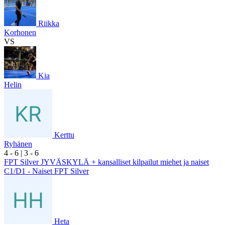
Riikka
Korhonen
VS
Kia
Helin
Kerttu
Ryhänen
4
- 6
|
3
- 6
FPT Silver JYVÄSKYLÄ + kansalliset kilpailut miehet ja naiset
C1/D1 - Naiset FPT Silver
Heta