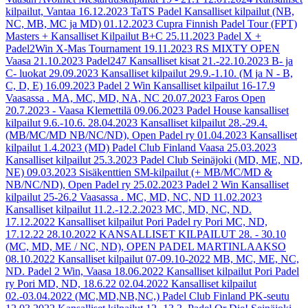
kilpailut, Vantaa
16.12.2023
TaTS Padel Kansalliset kilpailut (NB,
NC, MB, MC ja MD)
01.12.2023
Cupra Finnish Padel Tour (FPT)
Masters + Kansalliset Kilpailut B+C
25.11.2023
Padel X +
Padel2Win X-Mas Tournament
19.11.2023
RS MIXTY OPEN
Vaasa
21.10.2023
Padel247 Kansalliset kisat 21.-22.10.2023 B- ja
C- luokat
29.09.2023
Kansalliset kilpailut 29.9.-1.10. (M ja N - B,
C, D, E)
16.09.2023
Padel 2 Win Kansalliset kilpailut 16-17.9
Vaasassa . MA, MC, MD, NA, NC
20.07.2023
Faros Open
20.7.2023 - Vaasa Klemettilä
09.06.2023
Padel House kansalliset
kilpailut 9.6.-10.6.
28.04.2023
Kansalliset kilpailut 28.-29.4.
(MB/MC/MD NB/NC/ND), Open Padel ry
01.04.2023
Kansalliset
kilpailut 1.4.2023 (MD) Padel Club Finland Vaasa
25.03.2023
Kansalliset kilpailut 25.3.2023 Padel Club Seinäjoki (MD, ME, ND,
NE)
09.03.2023
Sisäkenttien SM-kilpailut (+ MB/MC/MD &
NB/NC/ND), Open Padel ry
25.02.2023
Padel 2 Win Kansalliset
kilpailut 25-26.2 Vaasassa . MC, MD, NC, ND
11.02.2023
Kansalliset kilpailut 11.2.-12.2.2023 MC, MD, NC, ND.
17.12.2022
Kansalliset kilpailut Pori Padel ry Pori MC, ND,
17.12.22
28.10.2022
KANSALLISET KILPAILUT 28. - 30.10
(MC, MD, ME / NC, ND), OPEN PADEL MARTINLAAKSO
08.10.2022
Kansalliset kilpailut 07-09.10-2022 MB, MC, ME, NC,
ND. Padel 2 Win, Vaasa
18.06.2022
Kansalliset kilpailut Pori Padel
ry Pori MD, ND, 18.6.22
02.04.2022
Kansalliset kilpailut
02.-03.04.2022 (MC,MD,NB,NC,) Padel Club Finland PK-seutu