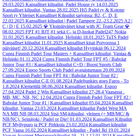
29.03.2025
Kansalliset kilpailut, Padel House ry
14.03.2025
Kansalliset kilpailut, Vantaa
28.02.2025
Hi5 Padel ry & Kotone
Sport ry Yhteiset Kansalliset Kilpailut sarjoissa: B2, C, D, E
22.02.2025
Kansalliset kilpailut | Padel Tampere 22.-23.2.2025 A2 |
C | D | E
15.02.2025
💎 Yksipäiväiset kisat with JC Team Gear 💎
08.02.2025
FPT #1 BJT #1 sekä C- ja D-luokat Padel247 Nokia
31.01.2025
Kansalliset kilpailut, Helsinki
18.01.2025
TaTS Padel
Kansalliset kilpailut
11.01.2025
Kansalliset kisat Porvoossa 1
päiväiset!
20.12.2024
Kansalliset kilpailut Hyvinkää
06.12.2024
Cupra Finnish Padel Tour Masters + Kansalliset kilpailut, Vantaa &
Helsinki
01.11.2024
Cupra Finnish Padel Tour FPT #5 / Babolat
Junior Tour #3 / Kansalliset kilpailut C+D / Boost Sports Club
27.09.2024
Espoo Sports Club Padel avajaisturnaus
20.09.2024
Cupra Finnish Padel Tour FPT #4 / Babolat Junior Tour #2 /
Kansalliset kilpailut C-E
01.08.2024
Padeljunkies goes Faros - To
1.8.2024 Klemettilä
08.06.2024
Kansalliset kilpailut, Espoo
27.04.2024
Padel 2 Win Kansalliset kilpailut 27-28.4 Vaasassa .
MB, MC, NB, NC
12.04.2024
Cupra Finnish Padel Tour FPT #2 |
Babolat Junior Tour #1 | Kansalliset kilpailut
05.04.2024
Kansalliset
kilpailut, Vantaa
23.03.2024
Kansalliset kilpailut Padel West MA
NA MB NB
08.03.2024
Sisä SM-kilpailut, yleinen (+ MB/MC/ &
NB/NC). Seinäjoki / Padel or Die!
01.03.2024
Kansalliset Kilpailut
PCF Myllypuro ja PCF Pirkkola
23.02.2024
Kansalliset kilpailut
PCF Vaasa
16.02.2024
Kansalliset kilpailut - Padel Jkl
19.01.2024
Vaasan Avoimet Mestaruuskilpailut 19 - 21.1
12.01.2024
Kansalliset