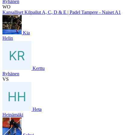
Ryhänen
WO
Kansalliset Kilpailut A, C, D & E | Padel Tampere - Naiset A1
Kia
Helin
Kerttu
Ryhänen
VS
Heta
Heinämäki