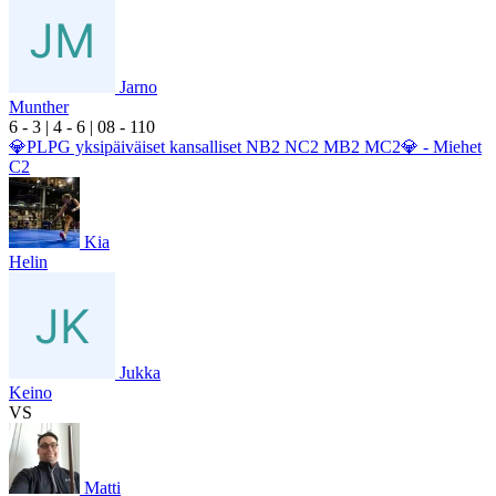
Jarno
Munther
6
- 3
|
4
- 6
|
0
8
- 1
10
💎PLPG yksipäiväiset kansalliset NB2 NC2 MB2 MC2💎 - Miehet
C2
Kia
Helin
Jukka
Keino
VS
Matti