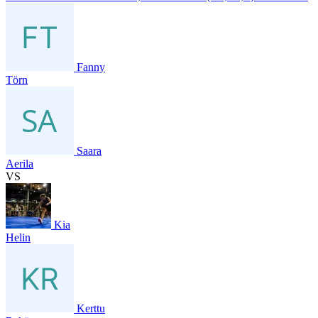
Fanny
Törn
Saara
Aerila
VS
Kia
Helin
Kerttu