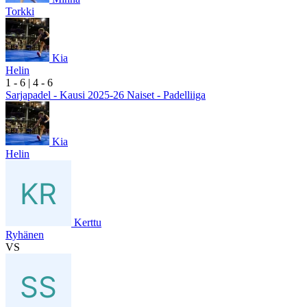
Torkki
Kia
Helin
1
- 6
|
4
- 6
Sarjapadel - Kausi 2025-26 Naiset - Padelliiga
Kia
Helin
Kerttu
Ryhänen
VS