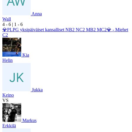
Anna
Wall
4
- 6
|
1
- 6
💎PLPG yksipäiväiset kansalliset NB2 NC2 MB2 MC2💎 - Miehet
C2
Kia
Helin
Jukka
Keino
VS
Markus
Erkkilä