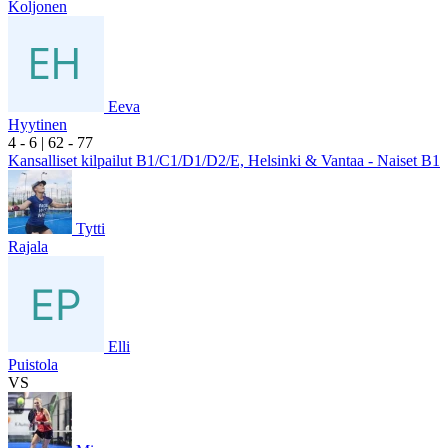
Koljonen
Eeva
Hyytinen
4
- 6
|
6
2
- 7
7
Kansalliset kilpailut B1/C1/D1/D2/E, Helsinki & Vantaa - Naiset B1
Tytti
Rajala
Elli
Puistola
VS