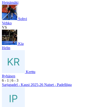
Heinämäki
Sohvi
Vehko
VS
Kia
Helin
Kerttu
Ryhänen
6
- 1
|
6
- 3
Sarjapadel - Kausi 2025-26 Naiset - Padelliiga