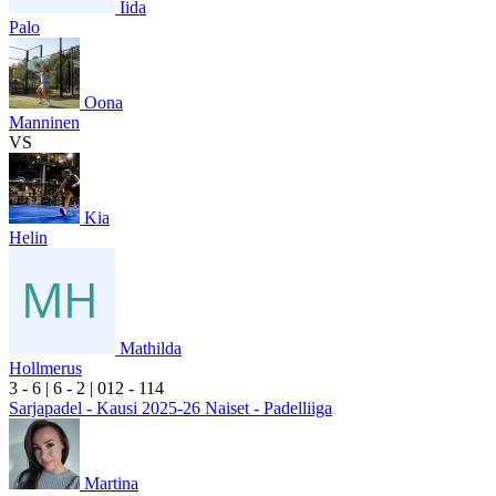
Iida
Palo
Oona
Manninen
VS
Kia
Helin
Mathilda
Hollmerus
3
- 6
|
6
- 2
|
0
12
- 1
14
Sarjapadel - Kausi 2025-26 Naiset - Padelliiga
Martina