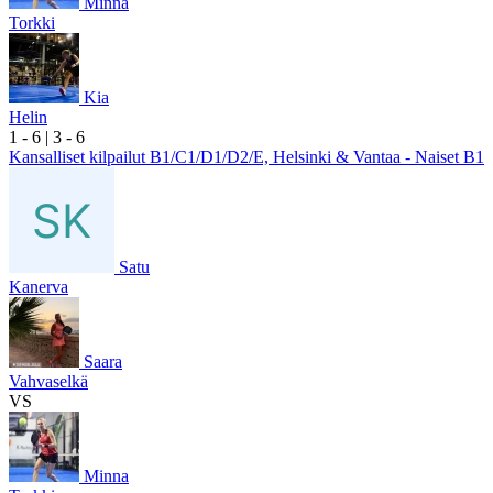
Minna
Torkki
Kia
Helin
1
- 6
|
3
- 6
Kansalliset kilpailut B1/C1/D1/D2/E, Helsinki & Vantaa - Naiset B1
Satu
Kanerva
Saara
Vahvaselkä
VS
Minna