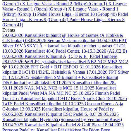
(Group 1)
X League Vaasa - Round 2 (Mixty) (Group 1)
X League
Vaasa - Round 1 (Open) (Group 4)
X League Vaasa - Round 1
(Mixty) (Group 1)
Padel House Liiga - Kierros 10 (Group 40)
Padel
House Liiga - Kierros 9 (Group 42)
Padel House Liiga - Kierros 8
(Group 41)
Events
29.08.2026
Kansalliset kilpailut @ House of Games (A-luokka &
C-E luokat)
03.08.2026
Seuran Mestaruuskilpailut
03.04.2026
FPT
Silver JYVÄSKYLÄ + kansalliset kilpailut miehet ja naiset C1/D1
13.03.2026
Kansalliset 40-0 Padel Center, 13-15.3.2026 (A2,C2,E)
07.03.2026
Kansalliset Kilpailut A, C, D & E | Padel Tampere
28.02.2026
💎PLPG yksipäiväiset kansalliset NB2 NC2 MB2 MC2
💎
13.02.2026
FPT Gold + BJT ESPOO
31.01.2026
Kansalliset
kilpailut B1/C1/D1/D2/E, Helsinki & Vantaa
17.01.2026
FPT Silver
#1
12.12.2025
Sisäkenttien SM-kilpailut + Kansalliset kilpailut
D&E-luokat by Lähitaksi
28.11.2025
Kansalliset kilpailut 28-
30.11.2025 NA2, MA2, NC2 ja MC2
15.11.2025
Kansalliset
kilpailut Padel West MA NA MC NC
25.10.2025
Finnish Padel
Tour #5 / Kansalliset kilpailut C+D / Boost Sports Club
18.10.2025
TaTS Padel Kansalliset kilpailut
10.10.2025
Otsoson Open - A-ja
C-luokat
13.09.2025
Kansalliset kilpailut, House of Padel ry
06.06.2025
Kansalliset Kilpailut ESC Padel 6.-8.6.
29.05.2025
Kansalliset kilpailut Hyvinkää (Sponsored by Ventoniemi Buses)
18.04.2025
Kansalliset Kilpailut - Padel & Golf Plaza
18.04.2025
Porvoon Padel ry. Kansalliset Pääsiäiskisat By Björn Borg