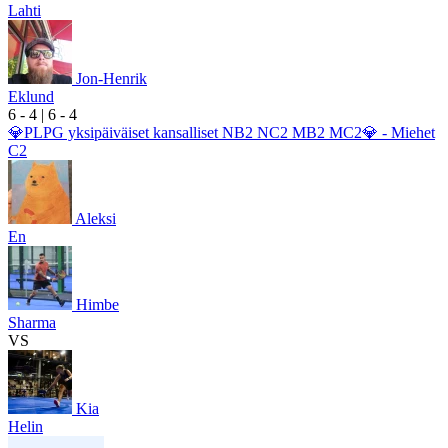
Lahti
Jon-Henrik
Eklund
6
- 4
|
6
- 4
💎PLPG yksipäiväiset kansalliset NB2 NC2 MB2 MC2💎 - Miehet
C2
Aleksi
En
Himbe
Sharma
VS
Kia
Helin