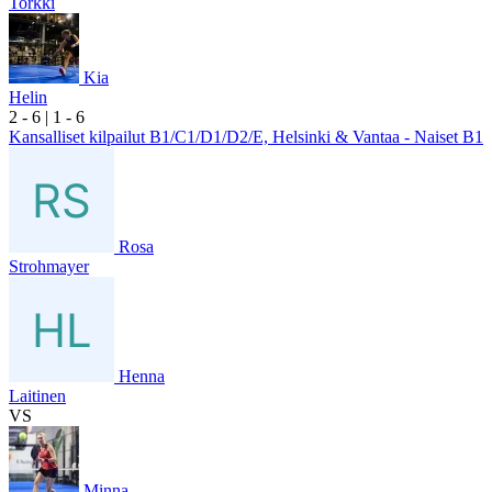
Torkki
Kia
Helin
2
- 6
|
1
- 6
Kansalliset kilpailut B1/C1/D1/D2/E, Helsinki & Vantaa - Naiset B1
Rosa
Strohmayer
Henna
Laitinen
VS
Minna