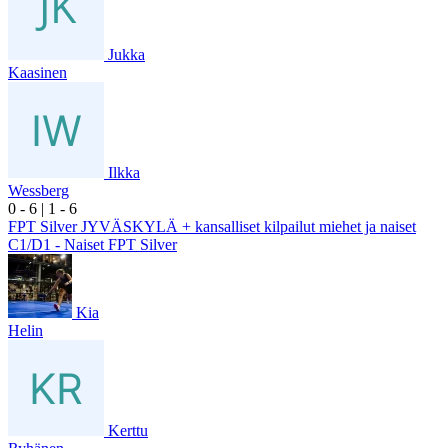
Jukka
Kaasinen
Ilkka
Wessberg
0
- 6
|
1
- 6
FPT Silver JYVÄSKYLÄ + kansalliset kilpailut miehet ja naiset
C1/D1 - Naiset FPT Silver
Kia
Helin
Kerttu