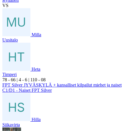
Ryhänen
VS
Milla
Uusitalo
Heta
Timperi
7
8
- 6
6
|
4
- 6
|
1
10
- 0
8
FPT Silver JYVÄSKYLÄ + kansalliset kilpailut miehet ja naiset
C1/D1 - Naiset FPT Silver
Hilla
Siikavirta