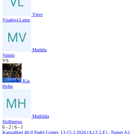
Virve
Visakivi-Laine
Matilda
Vainio
VS
Kia
Helin
Mathilda
Hollmerus
6
- 2
|
6
- 1
Kansalliset 40-0 Padel Center, 13-15.3.2026 (A2,C2,E) - Naiset A2