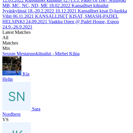
12.03.2022
Kansalliset kilpailut 12.-13.3. Padel Or Die! Seinäjoki
MB, MC, NC, ND, ME
18.02.2022
Kansalliset kilpailut
Jyväskylässä 18.-20.2.2022
10.12.2021
Kansalliset kisat D-luokka
Vihti
06.11.2021
KANSALLISET KISAT, SMASH-PADEL
HELSINKI
24.09.2021
Vaakku Open @ Padel House, Espoo
24.9.-26.9.2021
Latest Matches
All
Matches
Mix
Seuran Mestaruuskilpailut - Miehet Kilpa
Kia
Helin
Sara
Nordberg
VS