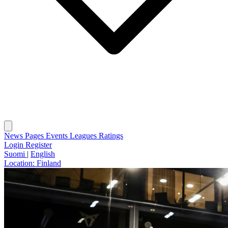
News
Pages
Events
Leagues
Ratings
Login
Register
Suomi
|
English
Location:
Finland