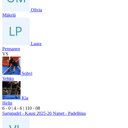
Olivia
Mäkelä
Laura
Pennanen
VS
Sohvi
Vehko
Kia
Helin
6
- 0
|
4
- 6
|
1
10
- 0
8
Sarjapadel - Kausi 2025-26 Naiset - Padelliiga