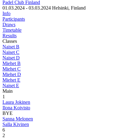
Padel Club Finland
01.03.2024 - 03.03.2024
Helsinki, Finland
Info
Participants
Draws
Timetable
Results
Classes
Naiset B
Naiset C
Naiset D
Miehet B
Miehet C
Miehet D
Miehet E
Naiset E
Main
1
Laura Jokinen
Ilona Koivisto
BYE
Sanna Melonen
Salla Kivinen
6
2