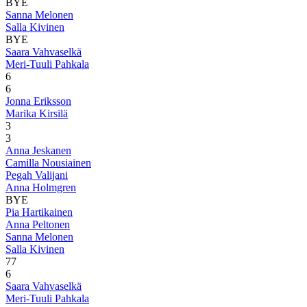
BYE
Sanna Melonen
Salla Kivinen
BYE
Saara Vahvaselkä
Meri-Tuuli Pahkala
6
6
Jonna Eriksson
Marika Kirsilä
3
3
Anna Jeskanen
Camilla Nousiainen
Pegah Valijani
Anna Holmgren
BYE
Pia Hartikainen
Anna Peltonen
Sanna Melonen
Salla Kivinen
7
7
6
Saara Vahvaselkä
Meri-Tuuli Pahkala