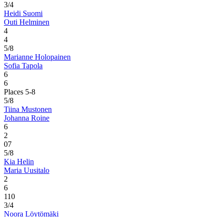
3/4
Heidi Suomi
Outi Helminen
4
4
5/8
Marianne Holopainen
Sofia Tapola
6
6
Places 5-8
5/8
Tiina Mustonen
Johanna Roine
6
2
0
7
5/8
Kia Helin
Maria Uusitalo
2
6
1
10
3/4
Noora Löytömäki