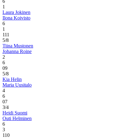
6
1
Laura Jokinen
Ilona Koivisto
6
1
1
11
5/8
Tiina Mustonen
Johanna Roine
2
6
0
9
5/8
Kia Helin
Maria Uusitalo
4
6
0
7
3/4
Heidi Suomi
Outi Helminen
6
3
1
10