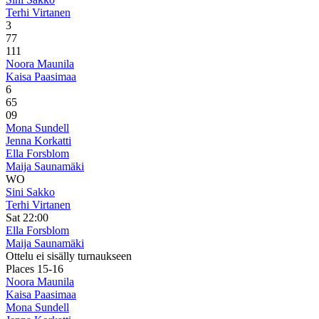
Terhi Virtanen
3
7
7
1
11
Noora Maunila
Kaisa Paasimaa
6
6
5
0
9
Mona Sundell
Jenna Korkatti
Ella Forsblom
Maija Saunamäki
WO
Sini Sakko
Terhi Virtanen
Sat 22:00
Ella Forsblom
Maija Saunamäki
Ottelu ei sisälly turnaukseen
Places 15-16
Noora Maunila
Kaisa Paasimaa
Mona Sundell