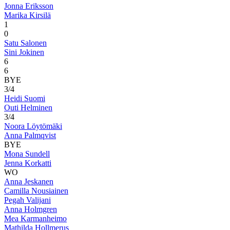
Jonna Eriksson
Marika Kirsilä
1
0
Satu Salonen
Sini Jokinen
6
6
BYE
3/4
Heidi Suomi
Outi Helminen
3/4
Noora Löytömäki
Anna Palmqvist
BYE
Mona Sundell
Jenna Korkatti
WO
Anna Jeskanen
Camilla Nousiainen
Pegah Valijani
Anna Holmgren
Mea Karmanheimo
Mathilda Hollmerus