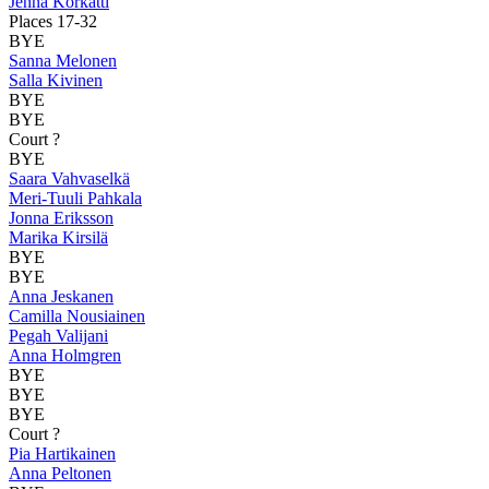
Jenna Korkatti
Places 17-32
BYE
Sanna Melonen
Salla Kivinen
BYE
BYE
Court ?
BYE
Saara Vahvaselkä
Meri-Tuuli Pahkala
Jonna Eriksson
Marika Kirsilä
BYE
BYE
Anna Jeskanen
Camilla Nousiainen
Pegah Valijani
Anna Holmgren
BYE
BYE
BYE
Court ?
Pia Hartikainen
Anna Peltonen