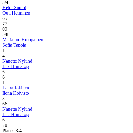
3/4
Heidi Suomi
Outi Helminen
6
5
7
7
0
9
5/8
Marianne Holopainen
Sofia Tapola
1
4
Nanette Nylund
Lila Humaloja
6
6
1
Laura Jokinen
Ilona Koivisto
3
6
6
Nanette Nylund
Lila Humaloja
6
7
8
Places 3-4