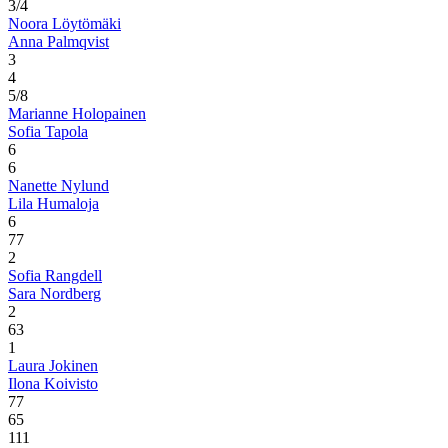
3/4
Noora Löytömäki
Anna Palmqvist
3
4
5/8
Marianne Holopainen
Sofia Tapola
6
6
Nanette Nylund
Lila Humaloja
6
7
7
2
Sofia Rangdell
Sara Nordberg
2
6
3
1
Laura Jokinen
Ilona Koivisto
7
7
6
5
1
11