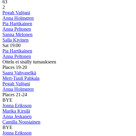
6
3
2
Pegah Valijani
Anna Holmgren
Pia Hartikainen
Anna Peltonen
Sanna Melonen
Salla Kivinen
Sat 19:00
Pia Hartikainen
Anna Peltonen
Ottelu ei sisälly turnaukseen
Places 19-20
Saara Vahvaselkä
Meri-Tuuli Pahkala
Pegah Valijani
Anna Holmgren
Places 21-24
BYE
Jonna Eriksson
Marika Kirsilä
Anna Jeskanen
Camilla Nousiainen
BYE
Jonna Eriksson