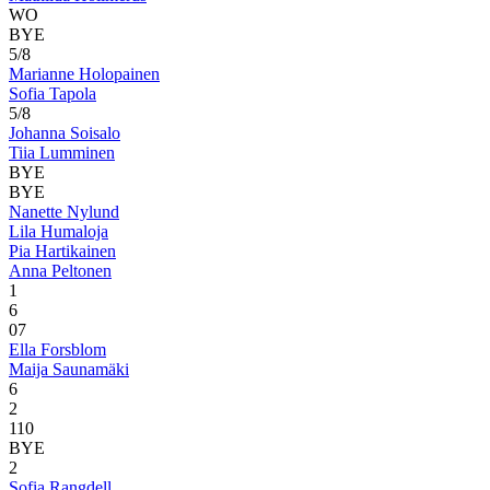
WO
BYE
5/8
Marianne Holopainen
Sofia Tapola
5/8
Johanna Soisalo
Tiia Lumminen
BYE
BYE
Nanette Nylund
Lila Humaloja
Pia Hartikainen
Anna Peltonen
1
6
0
7
Ella Forsblom
Maija Saunamäki
6
2
1
10
BYE
2
Sofia Rangdell