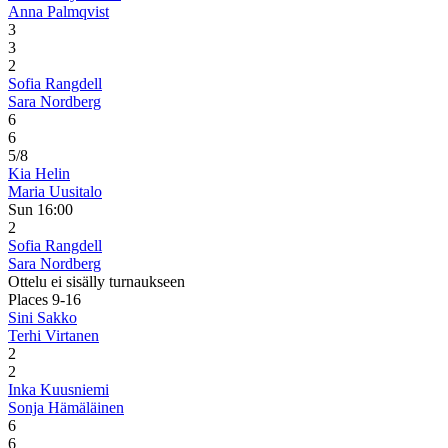
Anna Palmqvist
3
3
2
Sofia Rangdell
Sara Nordberg
6
6
5/8
Kia Helin
Maria Uusitalo
Sun 16:00
2
Sofia Rangdell
Sara Nordberg
Ottelu ei sisälly turnaukseen
Places 9-16
Sini Sakko
Terhi Virtanen
2
2
Inka Kuusniemi
Sonja Hämäläinen
6
6