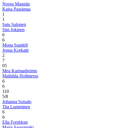
Noora Maunila
Kaisa Paasimaa
1
1
Satu Salonen
Sini Jokinen
6
6
Mona Sundell
Jenna Korkatti
2
7
0
5
Mea Karmanheimo
Mathilda Hollmerus
6
6
1
10
5/8
Johanna Soisalo
Tiia Lumminen
6
6
Ella Forsblom
Maija Saunamäki