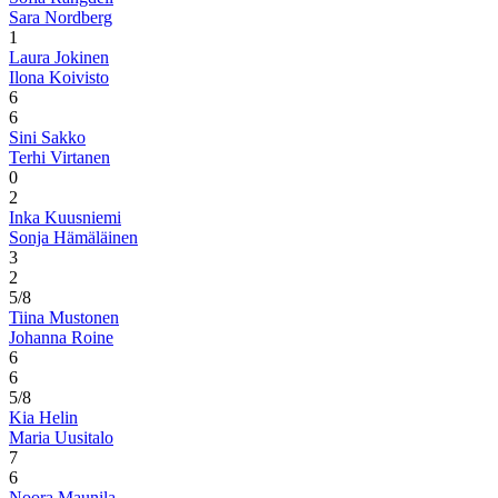
Sara Nordberg
1
Laura Jokinen
Ilona Koivisto
6
6
Sini Sakko
Terhi Virtanen
0
2
Inka Kuusniemi
Sonja Hämäläinen
3
2
5/8
Tiina Mustonen
Johanna Roine
6
6
5/8
Kia Helin
Maria Uusitalo
7
6
Noora Maunila