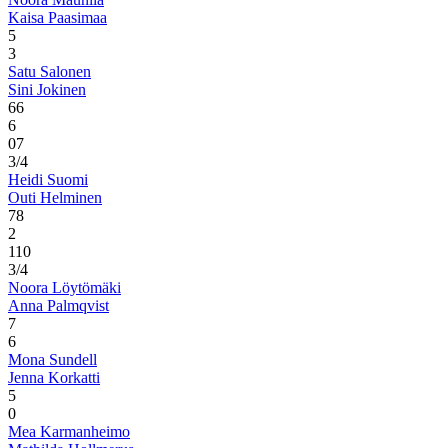
Kaisa Paasimaa
5
3
Satu Salonen
Sini Jokinen
6
6
6
0
7
3/4
Heidi Suomi
Outi Helminen
7
8
2
1
10
3/4
Noora Löytömäki
Anna Palmqvist
7
6
Mona Sundell
Jenna Korkatti
5
0
Mea Karmanheimo