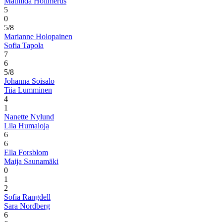
Mathilda Hollmerus
5
0
5/8
Marianne Holopainen
Sofia Tapola
7
6
5/8
Johanna Soisalo
Tiia Lumminen
4
1
Nanette Nylund
Lila Humaloja
6
6
Ella Forsblom
Maija Saunamäki
0
1
2
Sofia Rangdell
Sara Nordberg
6