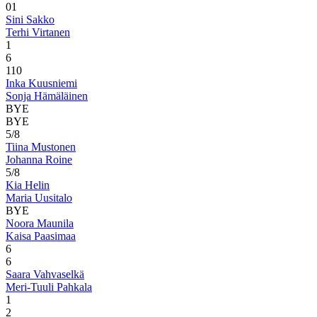
0
1
Sini Sakko
Terhi Virtanen
1
6
1
10
Inka Kuusniemi
Sonja Hämäläinen
BYE
BYE
5/8
Tiina Mustonen
Johanna Roine
5/8
Kia Helin
Maria Uusitalo
BYE
Noora Maunila
Kaisa Paasimaa
6
6
Saara Vahvaselkä
Meri-Tuuli Pahkala
1
2