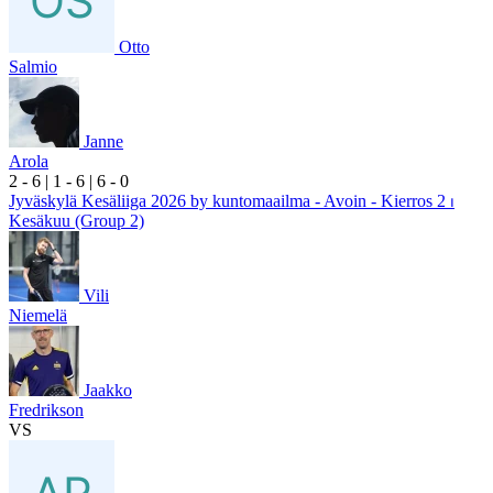
Otto
Salmio
Janne
Arola
2
- 6
|
1
- 6
|
6
- 0
Jyväskylä Kesäliiga 2026 by kuntomaailma - Avoin - Kierros 2 ⏐
Kesäkuu (Group 2)
Vili
Niemelä
Jaakko
Fredrikson
VS