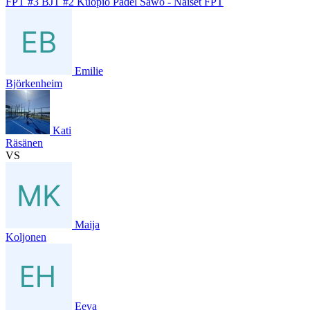
FPT #3 BJT #2 Kuopio Padel Sawo - Naiset FPT
Emilie
Björkenheim
Kati
Räsänen
VS
Maija
Koljonen
Eeva