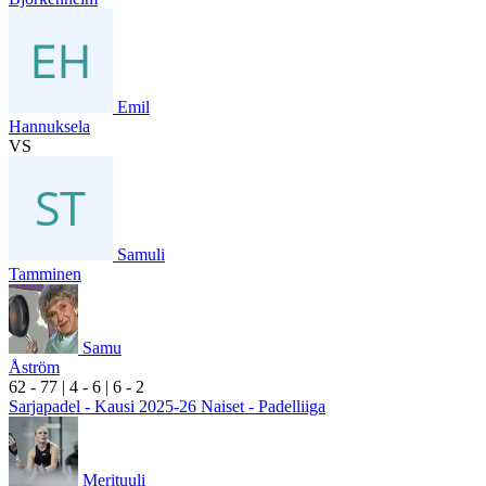
Emil
Hannuksela
VS
Samuli
Tamminen
Samu
Åström
6
2
- 7
7
|
4
- 6
|
6
- 2
Sarjapadel - Kausi 2025-26 Naiset - Padelliiga
Merituuli