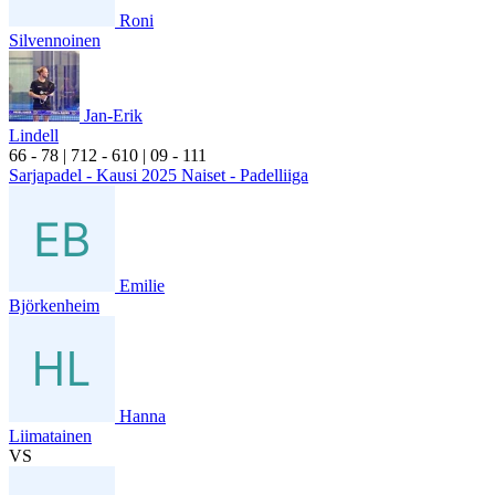
Roni
Silvennoinen
Jan-Erik
Lindell
6
6
- 7
8
|
7
12
- 6
10
|
0
9
- 1
11
Sarjapadel - Kausi 2025 Naiset - Padelliiga
Emilie
Björkenheim
Hanna
Liimatainen
VS