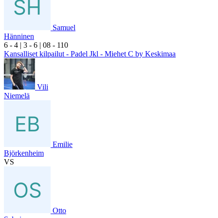
Samuel
Hänninen
6
- 4
|
3
- 6
|
0
8
- 1
10
Kansalliset kilpailut - Padel Jkl - Miehet C by Keskimaa
Vili
Niemelä
Emilie
Björkenheim
VS
Otto