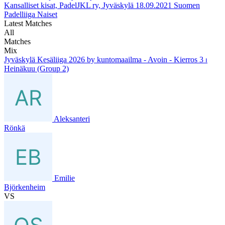
Kansalliset kisat, PadelJKL ry, Jyväskylä
18.09.2021
Suomen
Padelliiga Naiset
Latest Matches
All
Matches
Mix
Jyväskylä Kesäliiga 2026 by kuntomaailma - Avoin - Kierros 3 ⏐
Heinäkuu (Group 2)
Aleksanteri
Rönkä
Emilie
Björkenheim
VS