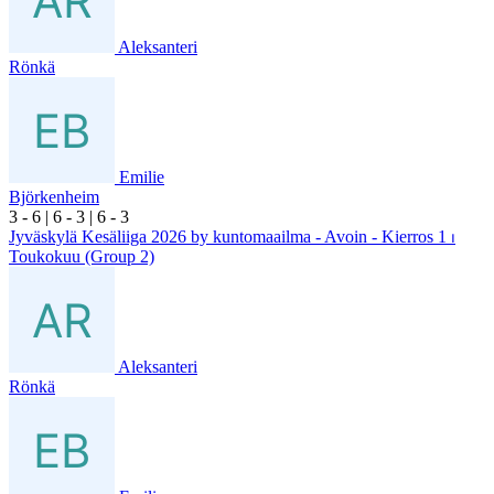
Aleksanteri
Rönkä
Emilie
Björkenheim
3
- 6
|
6
- 3
|
6
- 3
Jyväskylä Kesäliiga 2026 by kuntomaailma - Avoin - Kierros 1 ⏐
Toukokuu (Group 2)
Aleksanteri
Rönkä