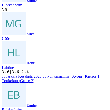
Emilie
Björkenheim
VS
Mika
Göös
Henri
Lahtinen
3
- 6
|
3
- 6
|
2
- 6
Jyväskylä Kesäliiga 2026 by kuntomaailma - Avoin - Kierros 1 ⏐
Toukokuu (Group 2)
Emilie
Björkenheim