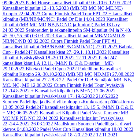
09.06.2023
Padel House kansalliset kilpailut 9.6.-10.6.
12.05.2023
Kansalliset kilpailut 12.-13.5.2023 (MB,NB,MC,NC,ME,NE)
Kuopio
22.04.2023
Cupra Finnish Padel Tour FPT #2 + kansalliset
kilpailut (MB/NB/MC/NC) Padel Or Die
14.04.2023
Kansalliset
kilpailut (MB,MC,MD,NB,NC,ND ja Juniorit) Padel JKL ry
24.03.2023
Senioreiden ja sekanelinpelin SM-kilpailut (M ja N 40,
45, 50, 55, 60)
03.03.2023
Kansalliset kilpailut MB/MC/MD &
NB/NC/ND
03.02.2023
Cupra Finnish Padel Tour FPT #1 +
kansalliset kilpailut (MB/NB/MC/NC/MD/ND)
27.01.2023
Babolat
Cup - Padel247 Kansalliset kisat 27.-29.1.
18.11.2022
Kansalliset
kilpailut Jyväskylässä 18.-20.11.2022
12.11.2022
Padel247
kansalliset kisat LA 12.11. (M&N B, C & D-sarjat + ME)
29.10.2022
Biketaxi Padel Open 2022 Padelliiton Kansalliset
kilpailut Kuopio 29.-30.10.2022 (MB,NB,MC,ND,ME)
27.08.2022
Kansalliset kilpailut 27.-28.8.22. Padel Or Die! Seinäjoki MB, NB,
MC, NC, ME
12.08.2022
Cupra Finnish Padel Tour Jyväskylä
12.-14.8.2022 + Kansalliset kilpailut (B M+N)
17.06.2022
Kansalliset kilpailut Jyväskylässä 17.-19.6.2022
21.05.2022
Suomen Padelliiga ja divari viikonloppu -Runkosarjan päätöskierros
13.05.2022
Padel247 kansalliset kilpailut 13.-15.5. (M&N B,C & D
+ ME)
06.05.2022
Kansalliset Kilpailut Padel West Tampere MB
MC ME NB NC
22.04.2022
Kansalliset kilpailut Jyväskylässä
22.-24.4.2022
26.03.2022
Maaliskuun Suomen Padelliiga ja divari
kierros
04.03.2022
Padel West Cup Kansalliset kilpailut
18.02.2022
Kansalliset kilpailut Jyväskylässä 18.-20.2.2022
12.11.2021