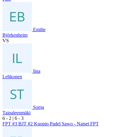
Emilie
Björkenheim
VS
Iina
Lehkonen
Sonja
Taipaleenmäki
6
- 2
|
6
- 3
FPT #3 BJT #2 Kuopio Padel Sawo - Naiset FPT