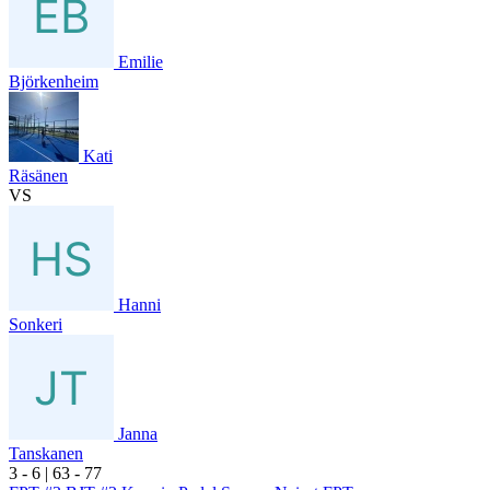
Emilie
Björkenheim
Kati
Räsänen
VS
Hanni
Sonkeri
Janna
Tanskanen
3
- 6
|
6
3
- 7
7