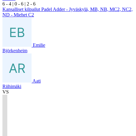
6
- 4
|
0
- 6
|
2
- 6
Kansalliset kilpailut Padel Adder - Jyväskylä, MB, NB, MC2, NC2,
ND - Miehet C2
Emilie
Björkenheim
Aati
Riihimäki
VS