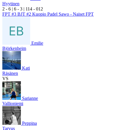
Hyytinen
2
- 6
|
6
- 3
|
1
14
- 0
12
FPT #3 BJT #2 Kuopio Padel Sawo - Naiset FPT
Emilie
Björkenheim
Kati
Räsänen
VS
Sarianne
Vallioniemi
Peppina
Tarvus