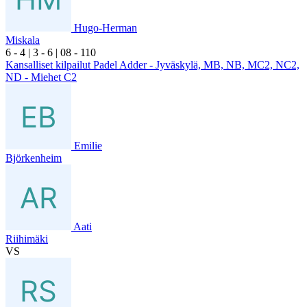
Hugo-Herman
Miskala
6
- 4
|
3
- 6
|
0
8
- 1
10
Kansalliset kilpailut Padel Adder - Jyväskylä, MB, NB, MC2, NC2,
ND - Miehet C2
Emilie
Björkenheim
Aati
Riihimäki
VS