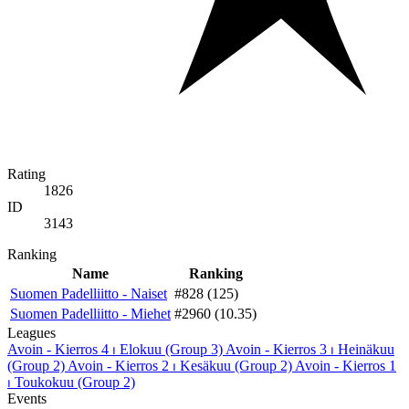
Rating
1826
ID
3143
Ranking
Name
Ranking
Suomen Padelliitto - Naiset
#828 (125)
Suomen Padelliitto - Miehet
#2960 (10.35)
Leagues
Avoin - Kierros 4 ⏐ Elokuu (Group 3)
Avoin - Kierros 3 ⏐ Heinäkuu
(Group 2)
Avoin - Kierros 2 ⏐ Kesäkuu (Group 2)
Avoin - Kierros 1
⏐ Toukokuu (Group 2)
Events