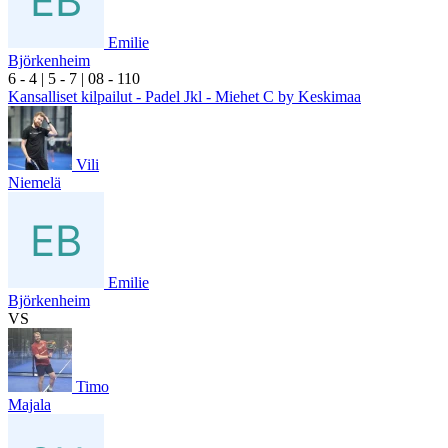
Emilie
Björkenheim
6
- 4
|
5
- 7
|
0
8
- 1
10
Kansalliset kilpailut - Padel Jkl - Miehet C by Keskimaa
Vili
Niemelä
Emilie
Björkenheim
VS
Timo
Majala