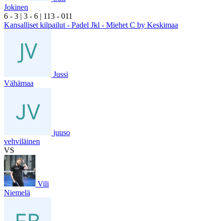
Jokinen
6
- 3
|
3
- 6
|
1
13
- 0
11
Kansalliset kilpailut - Padel Jkl - Miehet C by Keskimaa
Jussi
Vähämaa
juuso
vehviläinen
VS
Vili
Niemelä