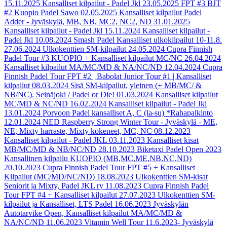
15.11.2025
Kansalliset kilpailut - Padel Jkl
23.05.2025
FPT #3 BJT
#2 Kuopio Padel Sawo
02.05.2025
Kansalliset kilpailut Padel
Adder - Jyväskylä, MB, NB, MC2, NC2, ND
31.01.2025
Kansalliset kilpailut - Padel Jkl
15.11.2024
Kansalliset kilpailut -
Padel Jkl
10.08.2024
Smash Padel Kansalliset ulkokilpailut 10-11.8.
27.06.2024
Ulkokenttien SM-kilpailut
24.05.2024
Cupra Finnish
Padel Tour #3 KUOPIO + Kansalliset kilpailut MC/NC
26.04.2024
Kansalliset kilpailut MA/MC/MD & NA/NC/ND
12.04.2024
Cupra
Finnish Padel Tour FPT #2 | Babolat Junior Tour #1 | Kansalliset
kilpailut
08.03.2024
Sisä SM-kilpailut, yleinen (+ MB/MC/ &
NB/NC). Seinäjoki / Padel or Die!
01.03.2024
Kansalliset kilpailut
MC/MD & NC/ND
16.02.2024
Kansalliset kilpailut - Padel Jkl
13.01.2024
Porvoon Padel kansalliset A, C (la-su) *Rahapalkinto
12.01.2024
NED Raspberry Strong Winter Tour - Jyväskylä - ME,
NE, Mixty harraste, Mixty kokeneet, MC, NC
08.12.2023
Kansalliset kilpailut - Padel JKL
03.11.2023
Kansalliset kisat
MB/MC/MD & NB/NC/ND
28.10.2023
Biketaxi Padel Open 2023
Kansallinen kilpailu KUOPIO (MB,MC,ME,NB,NC,ND)
20.10.2023
Cupra Finnish Padel Tour FPT #5 + Kansalliset
Kilpailut (MC/MD/NC/ND)
18.08.2023
Ulkokenttien SM-kisat
Seniorit ja Mixty, Padel JKL ry
11.08.2023
Cupra Finnish Padel
Tour FPT #4 + Kansalliset kilpailut
27.07.2023
Ulkokenttien SM-
kilpailut ja Kansalliset, LTS Padel
16.06.2023
Jyväskylän
Autotarvike Open, Kansalliset kilpailut MA/MC/MD &
NA/NC/ND
11.06.2023
Vitamin Well Tour 11.6.2023- Jyväskylä