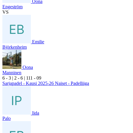
Oona
Engeström
VS
Emilie
Björkenheim
Oona
Manninen
6
- 3
|
2
- 6
|
1
11
- 0
9
Sarjapadel - Kausi 2025-26 Naiset - Padelliiga
Iida
Palo