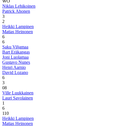
WO
Niklas Lehikoinen
Patrick Ahonen
3
2
Heikki Lampinen
Matias Heinonen
6
6
Saku Viljamaa
Bart Eräkangas
Joni Luolamaa
Gustavo Nunes
Henri Aarnio
David Lozano
6
3
0
8
Ville Luukkainen
Lauri Savolainen
1
6
1
10
Heikki Lampinen
Matias Heinonen