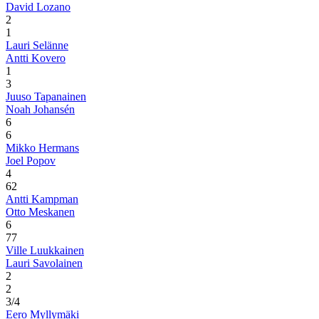
David Lozano
2
1
Lauri Selänne
Antti Kovero
1
3
Juuso Tapanainen
Noah Johansén
6
6
Mikko Hermans
Joel Popov
4
6
2
Antti Kampman
Otto Meskanen
6
7
7
Ville Luukkainen
Lauri Savolainen
2
2
3/4
Eero Myllymäki