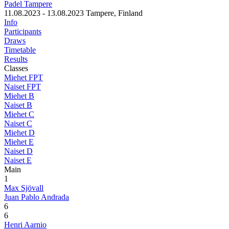
Padel Tampere
11.08.2023 - 13.08.2023
Tampere, Finland
Info
Participants
Draws
Timetable
Results
Classes
Miehet FPT
Naiset FPT
Miehet B
Naiset B
Miehet C
Naiset C
Miehet D
Miehet E
Naiset D
Naiset E
Main
1
Max Sjövall
Juan Pablo Andrada
6
6
Henri Aarnio