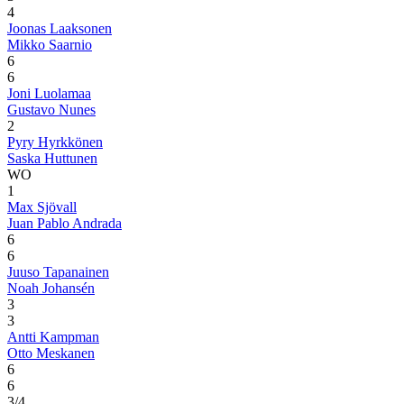
4
Joonas Laaksonen
Mikko Saarnio
6
6
Joni Luolamaa
Gustavo Nunes
2
Pyry Hyrkkönen
Saska Huttunen
WO
1
Max Sjövall
Juan Pablo Andrada
6
6
Juuso Tapanainen
Noah Johansén
3
3
Antti Kampman
Otto Meskanen
6
6
3/4