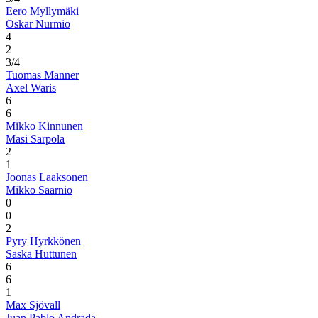
Eero Myllymäki
Oskar Nurmio
4
2
3/4
Tuomas Manner
Axel Waris
6
6
Mikko Kinnunen
Masi Sarpola
2
1
Joonas Laaksonen
Mikko Saarnio
0
0
2
Pyry Hyrkkönen
Saska Huttunen
6
6
1
Max Sjövall
Juan Pablo Andrada