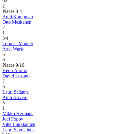
6
2
2
Places 3-4
Antti Kampman
Otto Meskanen
2
1
3/4
Tuomas Manner
Axel Waris
6
6
Places 9-16
Henri Aarnio
David Lozano
7
6
Lauri Selänne
Antti Kovero
5
1
Mikko Hermans
Joel Popov
Ville Luukkainen
Lauri Savolainen