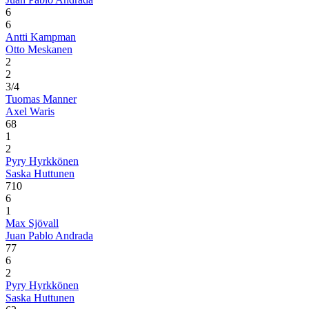
6
6
Antti Kampman
Otto Meskanen
2
2
3/4
Tuomas Manner
Axel Waris
6
8
1
2
Pyry Hyrkkönen
Saska Huttunen
7
10
6
1
Max Sjövall
Juan Pablo Andrada
7
7
6
2
Pyry Hyrkkönen
Saska Huttunen