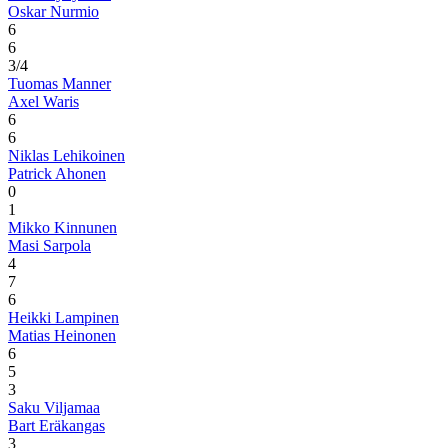
Oskar Nurmio
6
6
3/4
Tuomas Manner
Axel Waris
6
6
Niklas Lehikoinen
Patrick Ahonen
0
1
Mikko Kinnunen
Masi Sarpola
4
7
6
Heikki Lampinen
Matias Heinonen
6
5
3
Saku Viljamaa
Bart Eräkangas
3