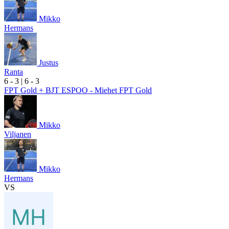
Mikko
Hermans
Justus
Ranta
6
- 3
|
6
- 3
FPT Gold + BJT ESPOO - Miehet FPT Gold
Mikko
Viljanen
Mikko
Hermans
VS