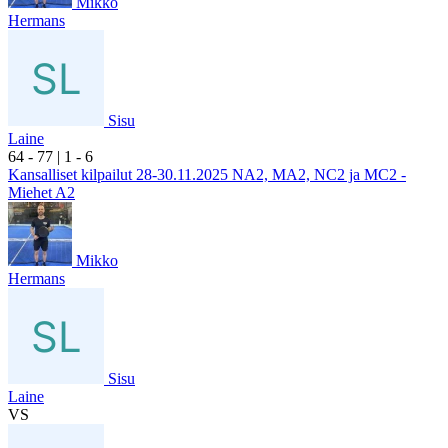
Mikko
Hermans
Sisu
Laine
6
4
- 7
7
|
1
- 6
Kansalliset kilpailut 28-30.11.2025 NA2, MA2, NC2 ja MC2 -
Miehet A2
Mikko
Hermans
Sisu
Laine
VS