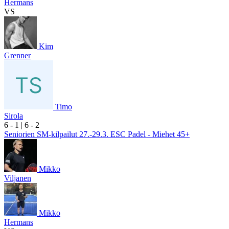
Hermans
VS
Kim
Grenner
Timo
Sirola
6
- 1
|
6
- 2
Seniorien SM-kilpailut 27.-29.3. ESC Padel - Miehet 45+
Mikko
Viljanen
Mikko
Hermans