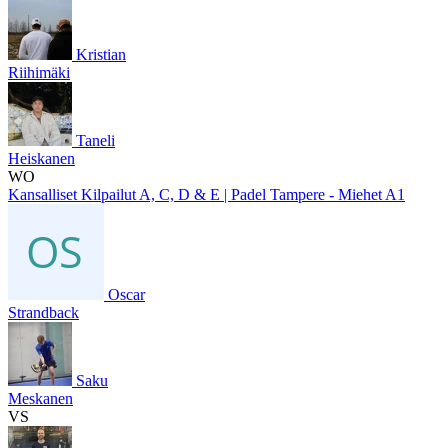
Kristian
Riihimäki
Taneli
Heiskanen
WO
Kansalliset Kilpailut A, C, D & E | Padel Tampere - Miehet A1
Oscar
Strandback
Saku
Meskanen
VS