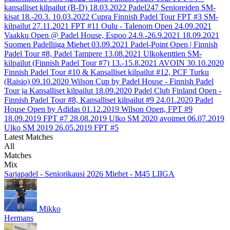
kansalliset kilpailut (B-D)
18.03.2022
Padel247 Senioreiden SM-
kisat 18.-20.3.
10.03.2022
Cupra Finnish Padel Tour FPT #3 SM-
kilpailut
27.11.2021
FPT #11 Oulu - Talenom Open
24.09.2021
Vaakku Open @ Padel House, Espoo 24.9.-26.9.2021
18.09.2021
Suomen Padelliiga Miehet
03.09.2021
Padel-Point Open | Finnish
Padel Tour #8, Padel Tampere
13.08.2021
Ulkokenttien SM-
kilpailut (Finnish Padel Tour #7) 13.-15.8.2021 AVOIN
30.10.2020
Finnish Padel Tour #10 & Kansalliset kilpailut #12, PCF Turku
(Raisio)
09.10.2020
Wilson Cup by Padel House - Finnish Padel
Tour ja Kansalliset kilpailut
18.09.2020
Padel Club Finland Open -
Finnish Padel Tour #8, Kansalliset kilpailut #9
24.01.2020
Padel
House Open by Adidas
01.12.2019
Wilson Open, FPT #9
18.09.2019
FPT #7
28.08.2019
Ulko SM 2020 avoimet
06.07.2019
Ulko SM 2019
26.05.2019
FPT #5
Latest Matches
All
Matches
Mix
Sarjapadel - Seniorikausi 2026 Miehet - M45 LIIGA
Mikko
Hermans