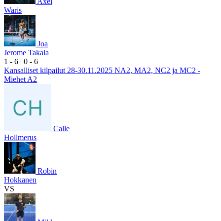
Axel
Waris
Joa
Jerome Takala
1
- 6
|
0
- 6
Kansalliset kilpailut 28-30.11.2025 NA2, MA2, NC2 ja MC2 -
Miehet A2
Calle
Hollmerus
Robin
Hokkanen
VS