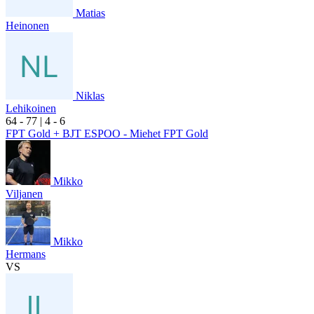
Matias
Heinonen
Niklas
Lehikoinen
6
4
- 7
7
|
4
- 6
FPT Gold + BJT ESPOO - Miehet FPT Gold
Mikko
Viljanen
Mikko
Hermans
VS