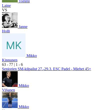
Tommi
Laine
VS
Janne
Holli
Mikko
Kinnunen
6
3
- 7
7
|
1
- 6
Seniorien SM-kilpailut 27.-29.3. ESC Padel - Miehet 45+
Mikko
Viljanen
Mikko