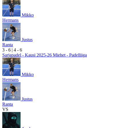
Mikko
Hermans
Justus
Ranta
3
- 6
|
4
- 6
Sarjapadel - Kausi 2025-26 Miehet - Padelliiga
Mikko
Hermans
Justus
Ranta
VS