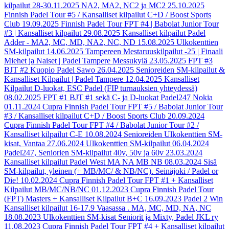
kilpailut 28-30.11.2025 NA2, MA2, NC2 ja MC2
25.10.2025
Finnish Padel Tour #5 / Kansalliset kilpailut C+D / Boost Sports
Club
19.09.2025
Finnish Padel Tour FPT #4 | Babolat Junior Tour
#3 | Kansalliset kilpailut
29.08.2025
Kansalliset kilpailut Padel
Adder - MA2, MC, MD, NA2, NC, ND
15.08.2025
Ulkokenttien
SM-kilpailut
14.06.2025
Tampereen Mestaruuskilpailut -25 | Finaali
Miehet ja Naiset | Padel Tampere Messukylä
23.05.2025
FPT #3
BJT #2 Kuopio Padel Sawo
26.04.2025
Senioreiden SM-kilpailut &
Kansalliset Kilpailut | Padel Tampere
12.04.2025
Kansalliset
Kilpailut D-luokat, ESC Padel (FIP turnauksien yhteydessä)
08.02.2025
FPT #1 BJT #1 sekä C- ja D-luokat Padel247 Nokia
01.11.2024
Cupra Finnish Padel Tour FPT #5 / Babolat Junior Tour
#3 / Kansalliset kilpailut C+D / Boost Sports Club
20.09.2024
Cupra Finnish Padel Tour FPT #4 / Babolat Junior Tour #2 /
Kansalliset kilpailut C-E
10.08.2024
Senioreiden Ulkokenttien SM-
kisat, Vantaa
27.06.2024
Ulkokenttien SM-kilpailut
06.04.2024
Padel247, Seniorien SM-kilpailut 40v, 50v ja 60v
23.03.2024
Kansalliset kilpailut Padel West MA NA MB NB
08.03.2024
Sisä
SM-kilpailut, yleinen (+ MB/MC/ & NB/NC). Seinäjoki / Padel or
Die!
10.02.2024
Cupra Finnish Padel Tour FPT #1 + Kansalliset
Kilpailut MB/MC/NB/NC
01.12.2023
Cupra Finnish Padel Tour
(FPT) Masters + Kansalliset Kilpailut B+C
16.09.2023
Padel 2 Win
Kansalliset kilpailut 16-17.9 Vaasassa . MA, MC, MD, NA, NC
18.08.2023
Ulkokenttien SM-kisat Seniorit ja Mixty, Padel JKL ry
11.08.2023
Cupra Finnish Padel Tour FPT #4 + Kansalliset kilpailut