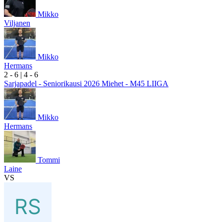
Mikko
Viljanen
Mikko
Hermans
2
- 6
|
4
- 6
Sarjapadel - Seniorikausi 2026 Miehet - M45 LIIGA
Mikko
Hermans
Tommi
Laine
VS