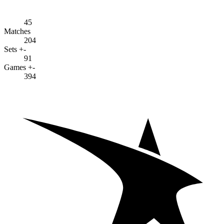
45
Matches
204
Sets +-
91
Games +-
394