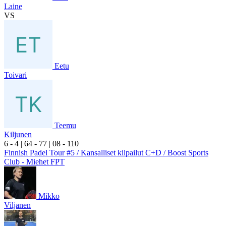
Laine
VS
Eetu
Toivari
Teemu
Kiljunen
6
- 4
|
6
4
- 7
7
|
0
8
- 1
10
Finnish Padel Tour #5 / Kansalliset kilpailut C+D / Boost Sports
Club - Miehet FPT
Mikko
Viljanen