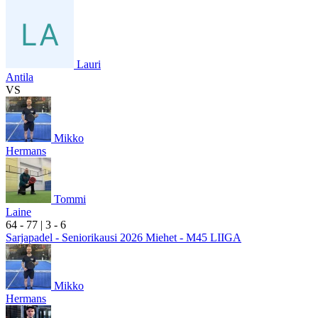
Lauri
Antila
VS
Mikko
Hermans
Tommi
Laine
6
4
- 7
7
|
3
- 6
Sarjapadel - Seniorikausi 2026 Miehet - M45 LIIGA
Mikko
Hermans