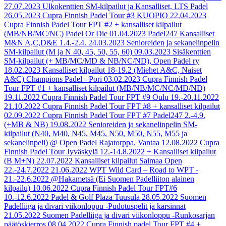
27.07.2023
Ulkokenttien SM-kilpailut ja Kansalliset, LTS Padel
26.05.2023
Cupra Finnish Padel Tour #3 KUOPIO
22.04.2023
Cupra Finnish Padel Tour FPT #2 + kansalliset kilpailut
(MB/NB/MC/NC) Padel Or Die
01.04.2023
Padel247 Kansalliset
M&N A,C,D&E 1.4.-2.4.
24.03.2023
Senioreiden ja sekanelinpelin
SM-kilpailut (M ja N 40, 45, 50, 55, 60)
09.03.2023
Sisäkenttien
SM-kilpailut (+ MB/MC/MD & NB/NC/ND), Open Padel ry
18.02.2023
Kansalliset kilpailut 18-19.2 (Miehet A&C, Naiset
A&C) Champions Padel - Pori
03.02.2023
Cupra Finnish Padel
Tour FPT #1 + kansalliset kilpailut (MB/NB/MC/NC/MD/ND)
19.11.2022
Cupra Finnish Padel Tour FPT #9 Oulu 19.-20.11.2022
21.10.2022
Cupra Finnish Padel Tour FPT #8 + kansalliset kilpailut
02.09.2022
Cupra Finnish Padel Tour FPT #7 Padel247 2.-4.9.
(+MB & NB)
19.08.2022
Senioreiden ja sekanelinpelin SM-
kilpailut (N40, M40, N45, M45, N50, M50, N55, M55 ja
sekanelinpeli) @ Open Padel Rajatorppa, Vantaa
12.08.2022
Cupra
Finnish Padel Tour Jyväskylä 12.-14.8.2022 + Kansalliset kilpailut
(B M+N)
22.07.2022
Kansalliset kilpailut Saimaa Open
22.-24.7.2022
21.06.2022
WPT Wild Card – Road to WPT -
21.-22.6.2022 @Hakametsä (Ei Suomen Padelliiton alainen
kilpailu)
10.06.2022
Cupra Finnish Padel Tour FPT#6
10.-12.6.2022 Padel & Golf Plaza Tuusula
28.05.2022
Suomen
Padelliiga ja divari viikonloppu -Pudotuspelit ja karsinnat
21.05.2022
Suomen Padelliiga ja divari viikonloppu -Runkosarjan
päätöskierros
08.04.2022
Cupra Finnish padel Tour FPT #4 +