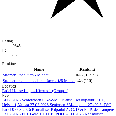
Rating
2645
ID
85
Ranking
Name
Ranking
Suomen Padelliitto - Miehet
#46 (912.25)
Suomen Padelliitto - FPT Race 2026 Miehet
#43 (110)
Leagues
Padel House Liiga - Kierros 1 (Group 1)
Events
14.08.2026
Senioreiden Ulko-SM + Kansalliset kilpailut D1/E,
Helsinki, Vantaa
27.03.2026
Seniorien SM-kilpailut 27.-29.3. ESC
Padel
07.03.2026
Kansalliset Kilpailut A, C, D & E | Padel Tampere
13.02.2026
FPT Gold + BJT ESPOO
28.11.2025
Kansalliset