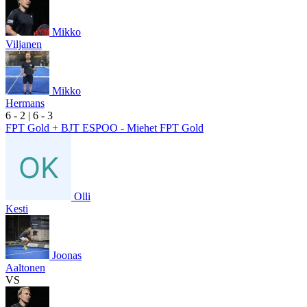
Mikko
Viljanen
Mikko
Hermans
6
- 2
|
6
- 3
FPT Gold + BJT ESPOO - Miehet FPT Gold
Olli
Kesti
Joonas
Aaltonen
VS