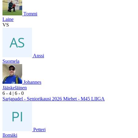
Tommi
Laine
VS
Anssi
Suomela
Johannes
Jääskeläinen
6
- 4
|
6
- 0
Sarjapadel - Seniorikausi 2026 Miehet - M45 LIIGA
Petteri
Ilomäki