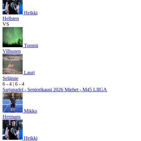
Heikki
Hellsten
VS
Tommi
Vilhunen
Lauri
Selänne
6
- 4
|
6
- 4
Sarjapadel - Seniorikausi 2026 Miehet - M45 LIIGA
Mikko
Hermans
Heikki