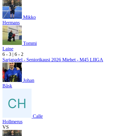
Mikko
Hermans
Tommi
Laine
6
- 3
|
6
- 2
Sarjapadel - Seniorikausi 2026 Miehet - M45 LIIGA
Johan
Båsk
Calle
Hollmerus
VS