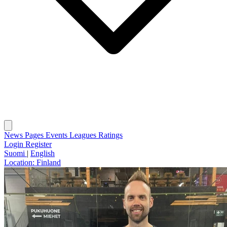
News
Pages
Events
Leagues
Ratings
Login
Register
Suomi
|
English
Location:
Finland