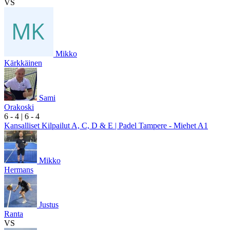
VS
Mikko
Kärkkäinen
Sami
Orakoski
6
- 4
|
6
- 4
Kansalliset Kilpailut A, C, D & E | Padel Tampere - Miehet A1
Mikko
Hermans
Justus
Ranta
VS