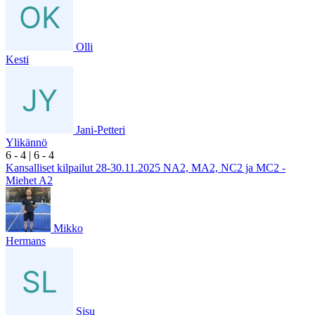
Olli
Kesti
Jani-Petteri
Ylikännö
6
- 4
|
6
- 4
Kansalliset kilpailut 28-30.11.2025 NA2, MA2, NC2 ja MC2 -
Miehet A2
Mikko
Hermans
Sisu