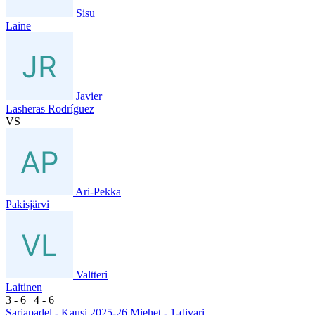
Sisu
Laine
Javier
Lasheras Rodríguez
VS
Ari-Pekka
Pakisjärvi
Valtteri
Laitinen
3
- 6
|
4
- 6
Sarjapadel - Kausi 2025-26 Miehet - 1-divari