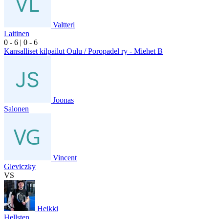
Valtteri
Laitinen
0
- 6
|
0
- 6
Kansalliset kilpailut Oulu / Poropadel ry - Miehet B
Joonas
Salonen
Vincent
Gleviczky
VS
Heikki
Hellsten