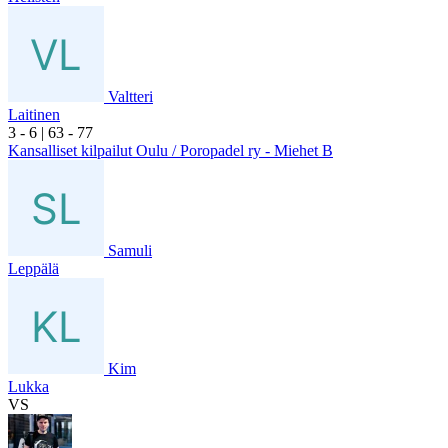
Valtteri
Laitinen
3
- 6
|
6
3
- 7
7
Kansalliset kilpailut Oulu / Poropadel ry - Miehet B
Samuli
Leppälä
Kim
Lukka
VS