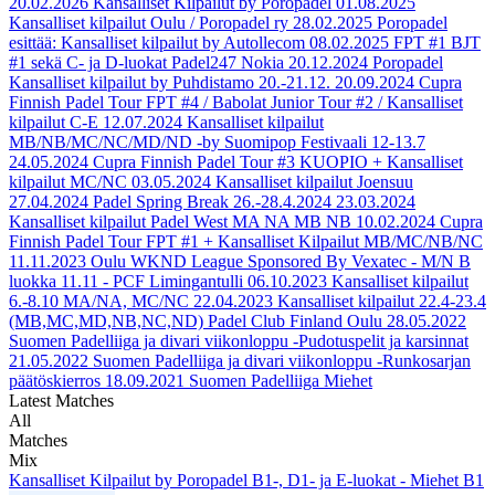
20.02.2026
Kansalliset Kilpailut by Poropadel
01.08.2025
Kansalliset kilpailut Oulu / Poropadel ry
28.02.2025
Poropadel
esittää: Kansalliset kilpailut by Autollecom
08.02.2025
FPT #1 BJT
#1 sekä C- ja D-luokat Padel247 Nokia
20.12.2024
Poropadel
Kansalliset kilpailut by Puhdistamo 20.-21.12.
20.09.2024
Cupra
Finnish Padel Tour FPT #4 / Babolat Junior Tour #2 / Kansalliset
kilpailut C-E
12.07.2024
Kansalliset kilpailut
MB/NB/MC/NC/MD/ND -by Suomipop Festivaali 12-13.7
24.05.2024
Cupra Finnish Padel Tour #3 KUOPIO + Kansalliset
kilpailut MC/NC
03.05.2024
Kansalliset kilpailut Joensuu
27.04.2024
Padel Spring Break 26.-28.4.2024
23.03.2024
Kansalliset kilpailut Padel West MA NA MB NB
10.02.2024
Cupra
Finnish Padel Tour FPT #1 + Kansalliset Kilpailut MB/MC/NB/NC
11.11.2023
Oulu WKND League Sponsored By Vexatec - M/N B
luokka 11.11 - PCF Limingantulli
06.10.2023
Kansalliset kilpailut
6.-8.10 MA/NA, MC/NC
22.04.2023
Kansalliset kilpailut 22.4-23.4
(MB,MC,MD,NB,NC,ND) Padel Club Finland Oulu
28.05.2022
Suomen Padelliiga ja divari viikonloppu -Pudotuspelit ja karsinnat
21.05.2022
Suomen Padelliiga ja divari viikonloppu -Runkosarjan
päätöskierros
18.09.2021
Suomen Padelliiga Miehet
Latest Matches
All
Matches
Mix
Kansalliset Kilpailut by Poropadel B1-, D1- ja E-luokat - Miehet B1