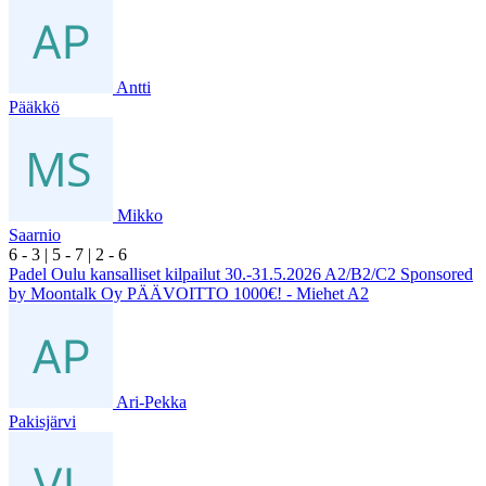
Antti
Pääkkö
Mikko
Saarnio
6
- 3
|
5
- 7
|
2
- 6
Padel Oulu kansalliset kilpailut 30.-31.5.2026 A2/B2/C2 Sponsored
by Moontalk Oy PÄÄVOITTO 1000€! - Miehet A2
Ari-Pekka
Pakisjärvi