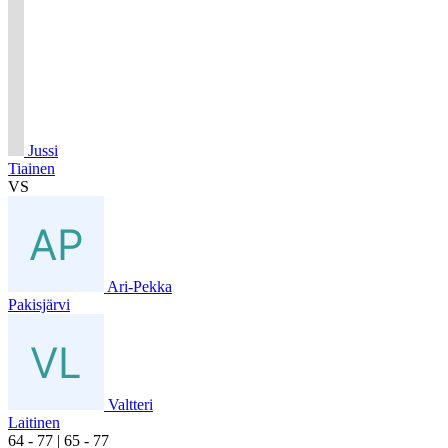
Jussi
Tiainen
VS
Ari-Pekka
Pakisjärvi
Valtteri
Laitinen
6
4
- 7
7
|
6
5
- 7
7