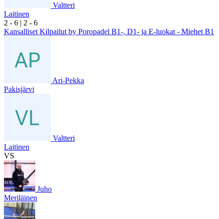
Valtteri
Laitinen
2
- 6
|
2
- 6
Kansalliset Kilpailut by Poropadel B1-, D1- ja E-luokat - Miehet B1
Ari-Pekka
Pakisjärvi
Valtteri
Laitinen
VS
Juho
Meriläinen