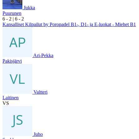
Jukka
Puurunen
6
- 2
|
6
- 2
Kansalliset Kilpailut by Poropadel B1-, D1- ja E-luokat - Miehet B1
Ari-Pekka
Pakisjärvi
Valtteri
Laitinen
VS
Juho