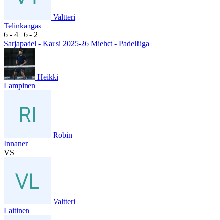
Valtteri
Telinkangas
6
- 4
|
6
- 2
Sarjapadel - Kausi 2025-26 Miehet - Padelliiga
Heikki
Lampinen
Robin
Innanen
VS
Valtteri
Laitinen