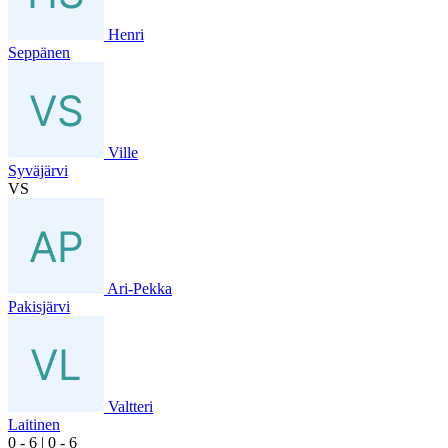
Henri
Seppänen
Ville
Syväjärvi
VS
Ari-Pekka
Pakisjärvi
Valtteri
Laitinen
0
- 6
|
0
- 6