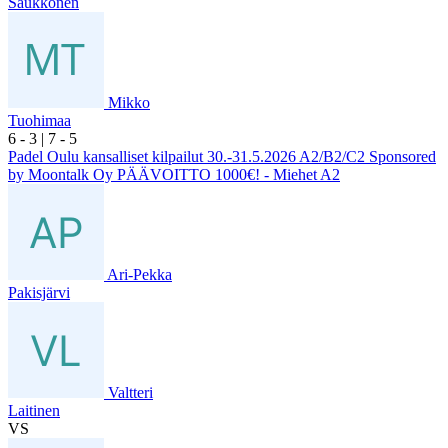
Saukkonen
Mikko
Tuohimaa
6
- 3
|
7
- 5
Padel Oulu kansalliset kilpailut 30.-31.5.2026 A2/B2/C2 Sponsored
by Moontalk Oy PÄÄVOITTO 1000€! - Miehet A2
Ari-Pekka
Pakisjärvi
Valtteri
Laitinen
VS