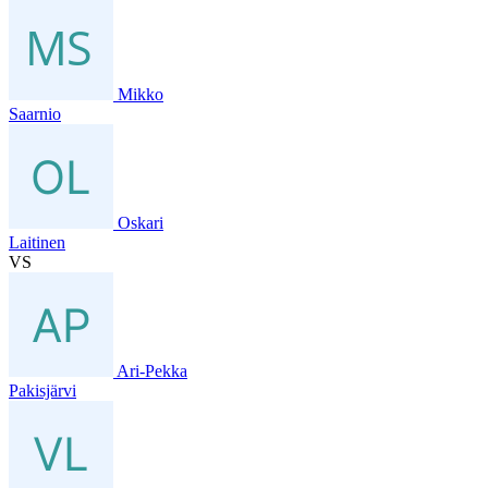
Mikko
Saarnio
Oskari
Laitinen
VS
Ari-Pekka
Pakisjärvi