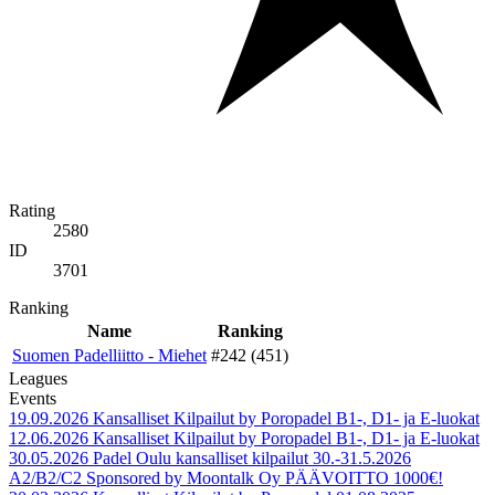
Rating
2580
ID
3701
Ranking
Name
Ranking
Suomen Padelliitto - Miehet
#242 (451)
Leagues
Events
19.09.2026
Kansalliset Kilpailut by Poropadel B1-, D1- ja E-luokat
12.06.2026
Kansalliset Kilpailut by Poropadel B1-, D1- ja E-luokat
30.05.2026
Padel Oulu kansalliset kilpailut 30.-31.5.2026
A2/B2/C2 Sponsored by Moontalk Oy PÄÄVOITTO 1000€!