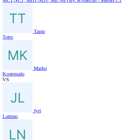
MC1,NC1, MD1,ND1, ME,NE) By. Kymecon - Miehet C1
Tapio
Totro
Marko
Kostensalo
VS
Jyri
Laitimo