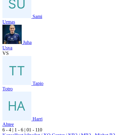
Sami
Urmas
Juha
Usva
VS
Tapio
Totro
Harri
Ahtee
6
- 4
|
1
- 6
|
0
1
- 1
10