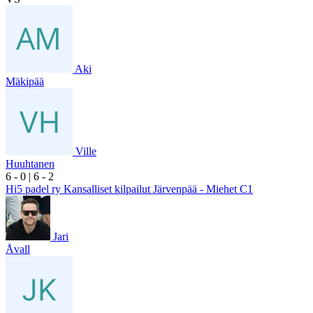
Aki
Mäkipää
Ville
Huuhtanen
6
- 0
|
6
- 2
Hi5 padel ry Kansalliset kilpailut Järvenpää - Miehet C1
Jari
Åvall