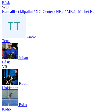
Båsk
WO
Kansalliset kilpailut / XO Center / NB2 / MB2 - Miehet B2
Tapio
Totro
Johan
Båsk
VS
Robin
Hokkanen
Esko
Koho