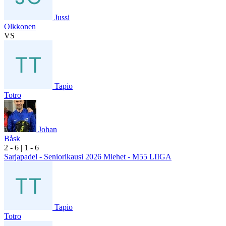
Jussi
Olkkonen
VS
Tapio
Totro
Johan
Båsk
2
- 6
|
1
- 6
Sarjapadel - Seniorikausi 2026 Miehet - M55 LIIGA
Tapio
Totro