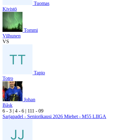
Tuomas
Kivistö
Tommi
Vilhunen
VS
Tapio
Totro
Johan
Båsk
6
- 3
|
4
- 6
|
1
11
- 0
9
Sarjapadel - Seniorikausi 2026 Miehet - M55 LIIGA