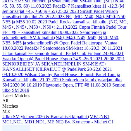
24.03.2023
Senioreiden ja sekanelinpelin SM-kilpailut (M ja N 40,
45, 50, 55, 60)
11.03.2023
Padel247 Kansalliset kisat 11.-12.3.(M
seniorisarjat +45, +50 ja +55)
25.02.2023
Smash Padel Wilson
kansalliset kilpailut 25.-26.2.2023 NC, MC, M40, N40, M50, N50,
N55 ja M55
10.02.2023
Padel Rocks kansalliset kilpailut (NC, MC,
M45+, N45+, M50+, N50+)
21.10.2022
Cupra Finnish Padel Tour
FPT #8 + kansalliset kilpailut
19.08.2022
Senioreiden ja
sekanelinpelin SM-kilpailut (N40, M40, N45, M45, N50, M50,
N55, M55 ja sekanelinpeli) @ Open Padel Rajatorppa, Vantaa
18.03.2022
Padel247 Senioreiden SM-kisat 18.-20.3.
20.11.2021
Liiton kansalliset seniorikilpailut - Padel Club Finland
24.09.2021
Vaakku Open @ Padel House, Espoo 24.9.-26.9.2021
20.08.2021
SENIOREIDEN JA SEKANELINPELIN SM-KISAT+
KANSALLISET KILPAILUT @ PadelPark 20-22.8.2021
09.10.2020
Wilson Cup by Padel House - Finnish Padel Tour ja
Kansalliset kilpailut
21.07.2020
Senioreiden ja mixty-sarjan ulko
SM 2020
06.10.2019
Playtomic Open, FPT #8
11.08.2019
Seniori
ulko-SM 2019
Latest Matches
All
Matches
Mix
Ulko SM yleinen 2026 & Kansalliset kilpailut (MB1,NB1,
MC1,NC1, MD1,ND1, ME,NE) By. Kymecon - Miehet C1