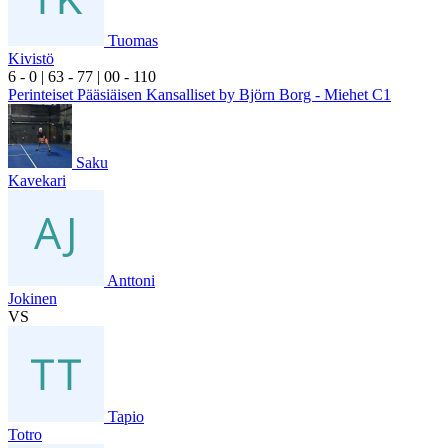
Tuomas
Kivistö
6
- 0
|
6
3
- 7
7
|
0
0
- 1
10
Perinteiset Pääsiäisen Kansalliset by Björn Borg - Miehet C1
Saku
Kavekari
Anttoni
Jokinen
VS
Tapio
Totro