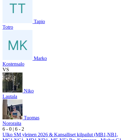
Tapio
Totro
Marko
Kostensalo
VS
Niko
Lautala
Tuomas
Nororaita
6
- 0
|
6
- 2
Ulko SM yleinen 2026 & Kansalliset kilpailut (MB1,NB1,