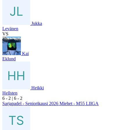
Jukka
Levänen
VS
Kai
Eklund
Heikki
Hellsten
6
- 2
|
6
- 2
Sarjapadel - Seniorikausi 2026 Miehet - M55 LIIGA