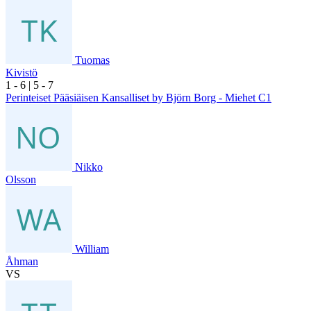
Tuomas
Kivistö
1
- 6
|
5
- 7
Perinteiset Pääsiäisen Kansalliset by Björn Borg - Miehet C1
Nikko
Olsson
William
Åhman
VS