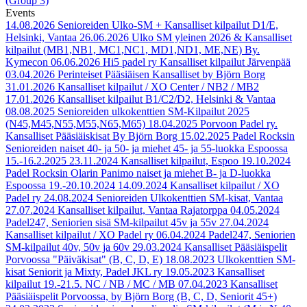
(Group 3)
Events
14.08.2026
Senioreiden Ulko-SM + Kansalliset kilpailut D1/E,
Helsinki, Vantaa
26.06.2026
Ulko SM yleinen 2026 & Kansalliset
kilpailut (MB1,NB1, MC1,NC1, MD1,ND1, ME,NE) By.
Kymecon
06.06.2026
Hi5 padel ry Kansalliset kilpailut Järvenpää
03.04.2026
Perinteiset Pääsiäisen Kansalliset by Björn Borg
31.01.2026
Kansalliset kilpailut / XO Center / NB2 / MB2
17.01.2026
Kansalliset kilpailut B1/C2/D2, Helsinki & Vantaa
08.08.2025
Senioreiden ulkokenttien SM-Kilpailut 2025
(N45,M45,N55,M55,N65,M65)
18.04.2025
Porvoon Padel ry.
Kansalliset Pääsiäiskisat By Björn Borg
15.02.2025
Padel Rocksin
Senioreiden naiset 40- ja 50- ja miehet 45- ja 55-luokka Espoossa
15.-16.2.2025
23.11.2024
Kansalliset kilpailut, Espoo
19.10.2024
Padel Rocksin Olarin Panimo naiset ja miehet B- ja D-luokka
Espoossa 19.-20.10.2024
14.09.2024
Kansalliset kilpailut / XO
Padel ry
24.08.2024
Senioreiden Ulkokenttien SM-kisat, Vantaa
27.07.2024
Kansalliset kilpailut, Vantaa Rajatorppa
04.05.2024
Padel247, Seniorien sisä SM-kilpailut 45v ja 55v
27.04.2024
Kansalliset kilpailut / XO Padel ry
06.04.2024
Padel247, Seniorien
SM-kilpailut 40v, 50v ja 60v
29.03.2024
Kansalliset Pääsiäispelit
Porvoossa "Päiväkisat" (B, C, D, E)
18.08.2023
Ulkokenttien SM-
kisat Seniorit ja Mixty, Padel JKL ry
19.05.2023
Kansalliset
kilpailut 19.-21.5. NC / NB / MC / MB
07.04.2023
Kansalliset
Pääsiäispelit Porvoossa, by Björn Borg (B, C, D, Seniorit 45+)