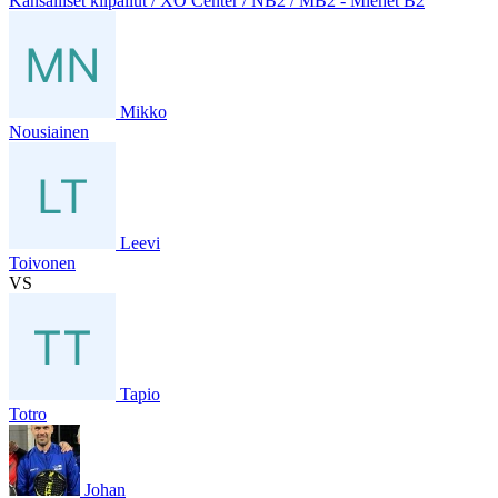
Kansalliset kilpailut / XO Center / NB2 / MB2 - Miehet B2
Mikko
Nousiainen
Leevi
Toivonen
VS
Tapio
Totro
Johan