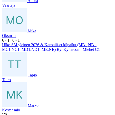
Aleksi
Vaartaja
Mika
Oksman
6
- 1
|
6
- 1
Ulko SM yleinen 2026 & Kansalliset kilpailut (MB1,NB1,
MC1,NC1, MD1,ND1, ME,NE) By. Kymecon - Miehet C1
Tapio
Totro
Marko
Kostensalo
VS