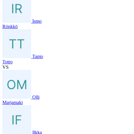
Ismo
Rönkkö
Tapio
Totro
VS
Olli
Marjamaki
Ilkka