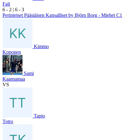
Fali
6
- 2
|
6
- 3
Perinteiset Pääsiäisen Kansalliset by Björn Borg - Miehet C1
Kimmo
Koponen
Sami
Kaarnamaa
VS
Tapio
Totro