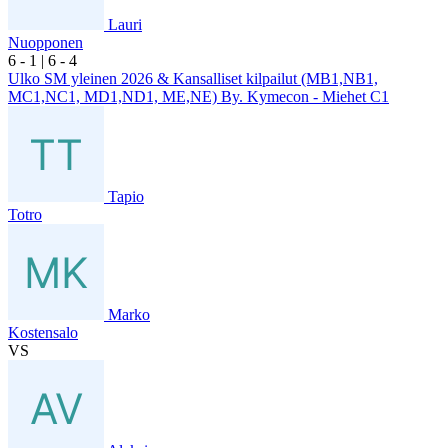
Lauri
Nuopponen
6
- 1
|
6
- 4
Ulko SM yleinen 2026 & Kansalliset kilpailut (MB1,NB1,
MC1,NC1, MD1,ND1, ME,NE) By. Kymecon - Miehet C1
Tapio
Totro
Marko
Kostensalo
VS