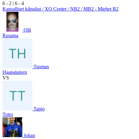
6
- 2
|
6
- 4
Kansalliset kilpailut / XO Center / NB2 / MB2 - Miehet B2
Olli
Rusama
Tuomas
Haapalainen
VS
Tapio
Totro
Johan