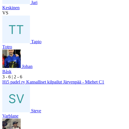
Jari
Keskinen
VS
Tapio
Totro
Johan
Båsk
3
- 6
|
2
- 6
Hi5 padel ry Kansalliset kilpailut Järvenpää - Miehet C1
Steve
Varblane