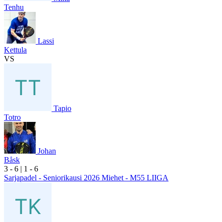
Tenhu
Lassi
Kettula
VS
Tapio
Totro
Johan
Båsk
3
- 6
|
1
- 6
Sarjapadel - Seniorikausi 2026 Miehet - M55 LIIGA