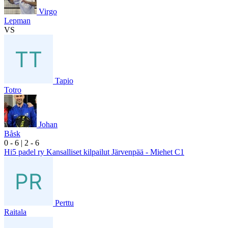
Virgo
Lepman
VS
Tapio
Totro
Johan
Båsk
0
- 6
|
2
- 6
Hi5 padel ry Kansalliset kilpailut Järvenpää - Miehet C1
Perttu
Raitala