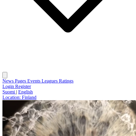
News
Pages
Events
Leagues
Ratings
Login
Register
Suomi
|
English
Location:
Finland