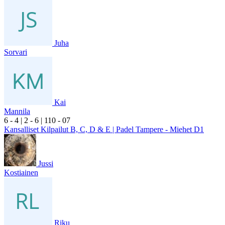
Juha
Sorvari
Kai
Mannila
6
- 4
|
2
- 6
|
1
10
- 0
7
Kansalliset Kilpailut B, C, D & E | Padel Tampere - Miehet D1
Jussi
Kostiainen
Riku