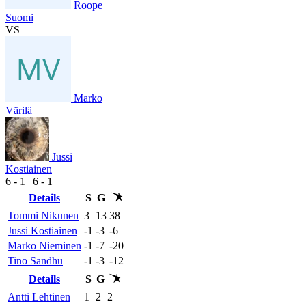
Roope
Suomi
VS
Marko
Värilä
Jussi
Kostiainen
6
- 1
|
6
- 1
Details
S
G
Tommi Nikunen
3
13
38
Jussi Kostiainen
-1
-3
-6
Marko Nieminen
-1
-7
-20
Tino Sandhu
-1
-3
-12
Details
S
G
Antti Lehtinen
1
2
2