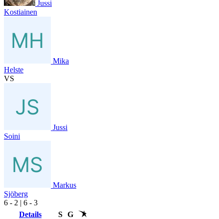
Jussi
Kostiainen
Mika
Helste
VS
Jussi
Soini
Markus
Sjöberg
6
- 2
|
6
- 3
Details
S
G