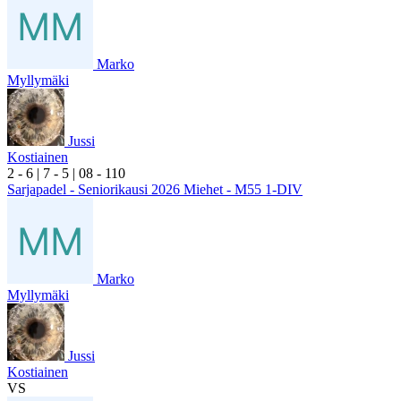
Marko
Myllymäki
Jussi
Kostiainen
2
- 6
|
7
- 5
|
0
8
- 1
10
Sarjapadel - Seniorikausi 2026 Miehet - M55 1-DIV
Marko
Myllymäki
Jussi
Kostiainen
VS