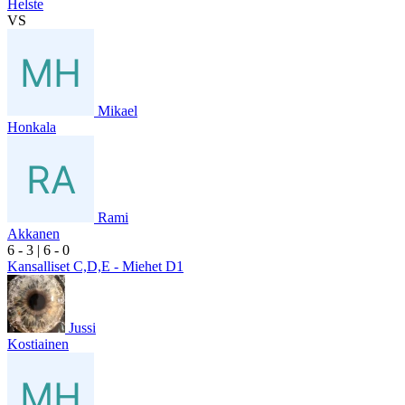
Helste
VS
Mikael
Honkala
Rami
Akkanen
6
- 3
|
6
- 0
Kansalliset C,D,E - Miehet D1
Jussi
Kostiainen