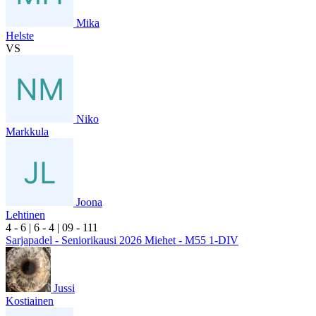
Mika
Helste
VS
Niko
Markkula
Joona
Lehtinen
4
- 6
|
6
- 4
|
0
9
- 1
11
Sarjapadel - Seniorikausi 2026 Miehet - M55 1-DIV
Jussi
Kostiainen