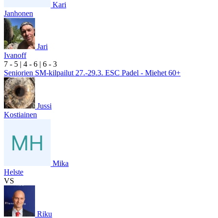
Kari
Janhonen
Jari
Ivanoff
7
- 5
|
4
- 6
|
6
- 3
Seniorien SM-kilpailut 27.-29.3. ESC Padel - Miehet 60+
Jussi
Kostiainen
Mika
Helste
VS
Riku