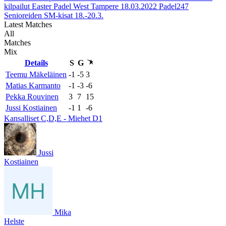
kilpailut Easter Padel West Tampere
18.03.2022
Padel247
Senioreiden SM-kisat 18.-20.3.
Latest Matches
All
Matches
Mix
Details
S
G
Teemu Mäkeläinen
-1
-5
3
Matias Karmanto
-1
-3
-6
Pekka Rouvinen
3
7
15
Jussi Kostiainen
-1
1
-6
Kansalliset C,D,E - Miehet D1
Jussi
Kostiainen
Mika
Helste