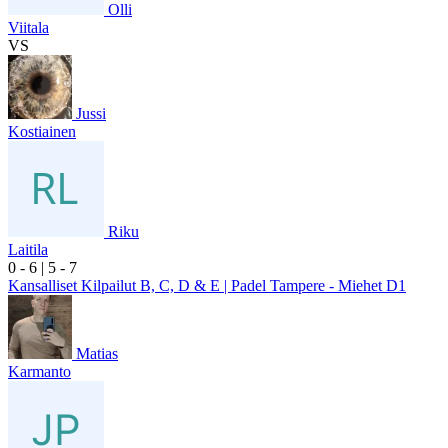
Olli
Viitala
VS
Jussi
Kostiainen
Riku
Laitila
0
- 6
|
5
- 7
Kansalliset Kilpailut B, C, D & E | Padel Tampere - Miehet D1
Matias
Karmanto