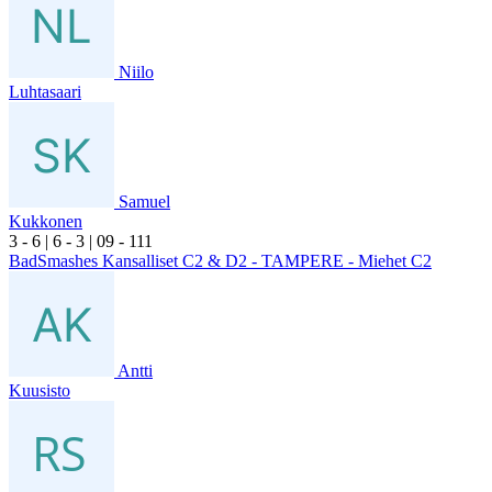
Niilo
Luhtasaari
Samuel
Kukkonen
3
- 6
|
6
- 3
|
0
9
- 1
11
BadSmashes Kansalliset C2 & D2 - TAMPERE - Miehet C2
Antti
Kuusisto