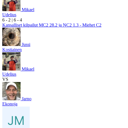
Mikael
Udelius
6
- 2
|
6
- 4
Kansalliset kilpailut MC2 28.2 ja NC2 1.3 - Miehet C2
Jussi
Kostiainen
Mikael
Udelius
VS
Jarno
Ekonoja