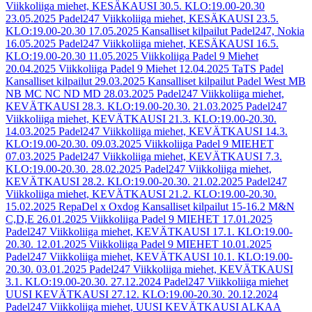
Viikkoliiga miehet, KESÄKAUSI 30.5. KLO:19.00-20.30
23.05.2025
Padel247 Viikkoliiga miehet, KESÄKAUSI 23.5.
KLO:19.00-20.30
17.05.2025
Kansalliset kilpailut Padel247, Nokia
16.05.2025
Padel247 Viikkoliiga miehet, KESÄKAUSI 16.5.
KLO:19.00-20.30
11.05.2025
Viikkoliiga Padel 9 Miehet
20.04.2025
Viikkoliiga Padel 9 Miehet
12.04.2025
TaTS Padel
Kansalliset kilpailut
29.03.2025
Kansalliset kilpailut Padel West MB
NB MC NC ND MD
28.03.2025
Padel247 Viikkoliiga miehet,
KEVÄTKAUSI 28.3. KLO:19.00-20.30.
21.03.2025
Padel247
Viikkoliiga miehet, KEVÄTKAUSI 21.3. KLO:19.00-20.30.
14.03.2025
Padel247 Viikkoliiga miehet, KEVÄTKAUSI 14.3.
KLO:19.00-20.30.
09.03.2025
Viikkoliiga Padel 9 MIEHET
07.03.2025
Padel247 Viikkoliiga miehet, KEVÄTKAUSI 7.3.
KLO:19.00-20.30.
28.02.2025
Padel247 Viikkoliiga miehet,
KEVÄTKAUSI 28.2. KLO:19.00-20.30.
21.02.2025
Padel247
Viikkoliiga miehet, KEVÄTKAUSI 21.2. KLO:19.00-20.30.
15.02.2025
RepaDel x Oxdog Kansalliset kilpailut 15-16.2 M&N
C,D,E
26.01.2025
Viikkoliiga Padel 9 MIEHET
17.01.2025
Padel247 Viikkoliiga miehet, KEVÄTKAUSI 17.1. KLO:19.00-
20.30.
12.01.2025
Viikkoliiga Padel 9 MIEHET
10.01.2025
Padel247 Viikkoliiga miehet, KEVÄTKAUSI 10.1. KLO:19.00-
20.30.
03.01.2025
Padel247 Viikkoliiga miehet, KEVÄTKAUSI
3.1. KLO:19.00-20.30.
27.12.2024
Padel247 Viikkoliiga miehet
UUSI KEVÄTKAUSI 27.12. KLO:19.00-20.30.
20.12.2024
Padel247 Viikkoliiga miehet, UUSI KEVÄTKAUSI ALKAA