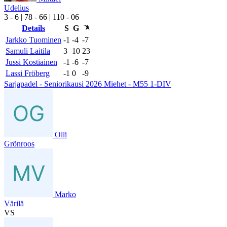
Udelius
3
- 6
|
7
8
- 6
6
|
1
10
- 0
6
Details
S
G
Jarkko Tuominen
-1
-4
-7
Samuli Laitila
3
10
23
Jussi Kostiainen
-1
-6
-7
Lassi Fröberg
-1
0
-9
Sarjapadel - Seniorikausi 2026 Miehet - M55 1-DIV
Olli
Grönroos
Marko
Värilä
VS