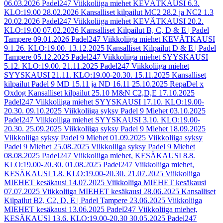
06.03.2026
Padel247 Viikkoliiga miehet KEVÄTKAUSI 6.3.
KLO:19.00
28.02.2026
Kansalliset kilpailut MC2 28.2 ja NC2 1.3
20.02.2026
Padel247 Viikkoliiga miehet KEVÄTKAUSI 20.2.
KLO:19.00
07.02.2026
Kansalliset Kilpailut B, C, D & E | Padel
Tampere
09.01.2026
Padel247 Viikkoliiga miehet KEVÄTKAUSI
9.1.26. KLO:19.00.
13.12.2025
Kansalliset Kilpailut D & E | Padel
Tampere
05.12.2025
Padel247 Viikkoliiga miehet SYYSKAUSI
5.12. KLO:19.00.
21.11.2025
Padel247 Viikkoliiga miehet
SYYSKAUSI 21.11. KLO:19.00-20.30.
15.11.2025
Kansalliset
kilpailut Padel 9 MD 15.11 ja ND 16.11
25.10.2025
RepaDel x
Oxdog Kansalliset kilpailut 25.10 M&N C2,D,E
17.10.2025
Padel247 Viikkoliiga miehet SYYSKAUSI 17.10. KLO:19.00-
20.30.
09.10.2025
Viikkoliiga syksy Padel 9 Miehet
03.10.2025
Padel247 Viikkoliiga miehet SYYSKAUSI 3.10. KLO:19.00-
20.30.
25.09.2025
Viikkoliiga syksy Padel 9 Miehet
18.09.2025
Viikkoliiga syksy Padel 9 Miehet
01.09.2025
Viikkoliiga syksy
Padel 9 Miehet
25.08.2025
Viikkoliiga syksy Padel 9 Miehet
08.08.2025
Padel247 Viikkoliiga miehet, KESÄKAUSI 8.8.
KLO:19.00-20.30.
01.08.2025
Padel247 Viikkoliiga miehet,
KESÄKAUSI 1.8. KLO:19.00-20.30.
21.07.2025
Viikkoliiga
MIEHET kesäkausi
14.07.2025
Viikkoliiga MIEHET kesäkausi
07.07.2025
Viikkoliiga MIEHET kesäkausi
28.06.2025
Kansalliset
Kilpailut B2, C2, D, E | Padel Tampere
23.06.2025
Viikkoliiga
MIEHET kesäkausi
13.06.2025
Padel247 Viikkoliiga miehet,
KESÄKAUSI 13.6. KLO:19.00-20.30
30.05.2025
Padel247