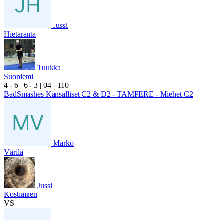
Jussi
Hietaranta
Tuukka
Suoniemi
4
- 6
|
6
- 3
|
0
4
- 1
10
BadSmashes Kansalliset C2 & D2 - TAMPERE - Miehet C2
Marko
Värilä
Jussi
Kostiainen
VS