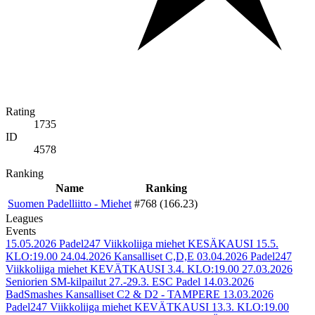
Rating
1735
ID
4578
Ranking
Name
Ranking
Suomen Padelliitto - Miehet
#768 (166.23)
Leagues
Events
15.05.2026
Padel247 Viikkoliiga miehet KESÄKAUSI 15.5.
KLO:19.00
24.04.2026
Kansalliset C,D,E
03.04.2026
Padel247
Viikkoliiga miehet KEVÄTKAUSI 3.4. KLO:19.00
27.03.2026
Seniorien SM-kilpailut 27.-29.3. ESC Padel
14.03.2026
BadSmashes Kansalliset C2 & D2 - TAMPERE
13.03.2026
Padel247 Viikkoliiga miehet KEVÄTKAUSI 13.3. KLO:19.00