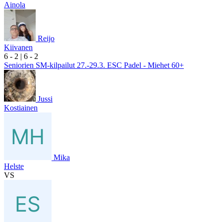
Ainola
Reijo
Kiivanen
6
- 2
|
6
- 2
Seniorien SM-kilpailut 27.-29.3. ESC Padel - Miehet 60+
Jussi
Kostiainen
Mika
Helste
VS