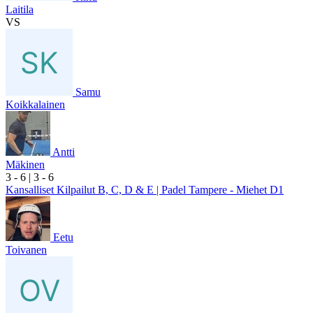
Laitila
VS
Samu
Koikkalainen
Antti
Mäkinen
3
- 6
|
3
- 6
Kansalliset Kilpailut B, C, D & E | Padel Tampere - Miehet D1
Eetu
Toivanen