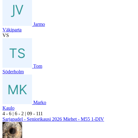
Jarmo
Väkiparta
VS
Tom
Söderholm
Marko
Kaulo
4
- 6
|
6
- 2
|
0
9
- 1
11
Sarjapadel - Seniorikausi 2026 Miehet - M55 1-DIV