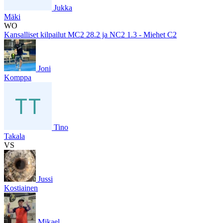
Jukka
Mäki
WO
Kansalliset kilpailut MC2 28.2 ja NC2 1.3 - Miehet C2
Joni
Komppa
Tino
Takala
VS
Jussi
Kostiainen
Mikael