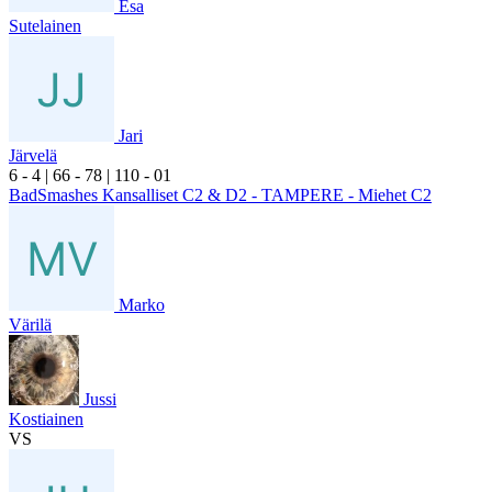
Esa
Sutelainen
Jari
Järvelä
6
- 4
|
6
6
- 7
8
|
1
10
- 0
1
BadSmashes Kansalliset C2 & D2 - TAMPERE - Miehet C2
Marko
Värilä
Jussi
Kostiainen
VS