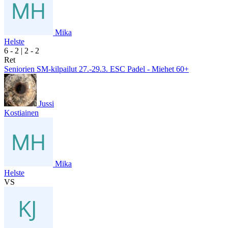
Mika
Helste
6
- 2
|
2
- 2
Ret
Seniorien SM-kilpailut 27.-29.3. ESC Padel - Miehet 60+
Jussi
Kostiainen
Mika
Helste
VS