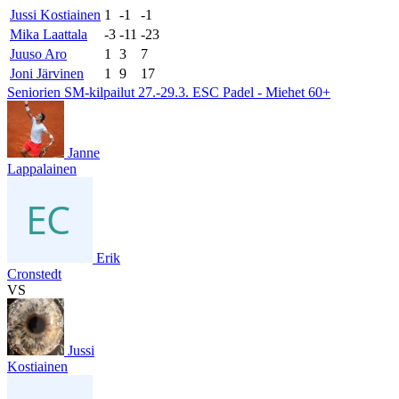
Jussi Kostiainen
1
-1
-1
Mika Laattala
-3
-11
-23
Juuso Aro
1
3
7
Joni Järvinen
1
9
17
Seniorien SM-kilpailut 27.-29.3. ESC Padel - Miehet 60+
Janne
Lappalainen
Erik
Cronstedt
VS
Jussi
Kostiainen