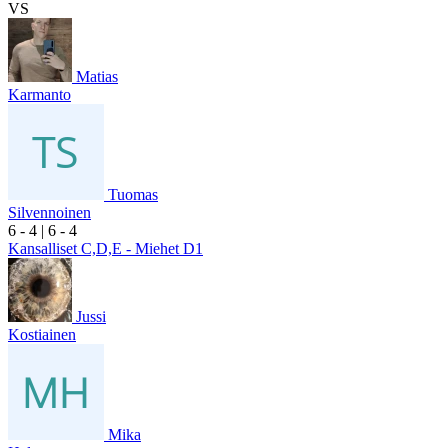
VS
Matias
Karmanto
Tuomas
Silvennoinen
6
- 4
|
6
- 4
Kansalliset C,D,E - Miehet D1
Jussi
Kostiainen
Mika