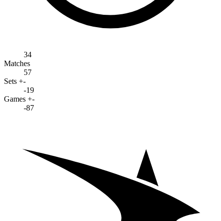
34
Matches
57
Sets +-
-19
Games +-
-87