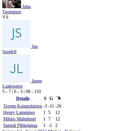
Juha
Tuominen
VS
Jan
Sundell
Janne
Laaksonen
5
- 7
|
6
- 3
|
0
8
- 1
10
Details
S
G
Teemu Kumpulainen
-3
-11
-26
Henry Lampinen
1
5
12
Mikko Malmlund
1
7
12
Samuli Pihlajamaa
1
-1
2