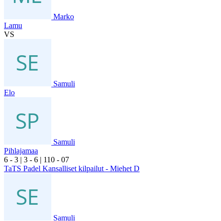
Marko
Lamu
VS
Samuli
Elo
Samuli
Pihlajamaa
6
- 3
|
3
- 6
|
1
10
- 0
7
TaTS Padel Kansalliset kilpailut - Miehet D
Samuli