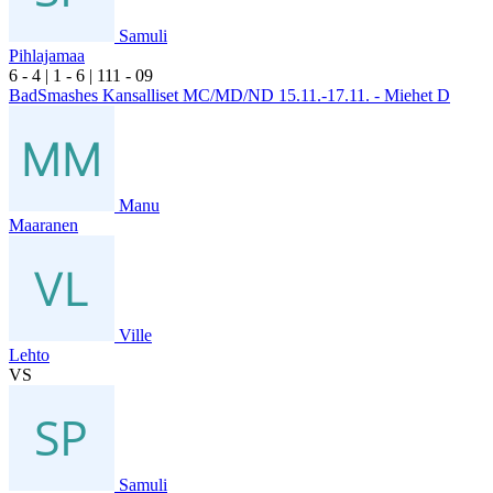
Samuli
Pihlajamaa
6
- 4
|
1
- 6
|
1
11
- 0
9
BadSmashes Kansalliset MC/MD/ND 15.11.-17.11. - Miehet D
Manu
Maaranen
Ville
Lehto
VS
Samuli