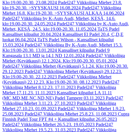
Klo:19.00-20.30.
23.08.2024
Padel247 Viikkoliiga Miehet 23.8.
klo:19-20.30. >SYYSKAUSI
16.08.2024
Padel247 Viikkoliiga
Miehet 16.8. Klo:19-20.30. >SYYSKAUSI ALKAA
14.06.2024
Padel247 Viikkoliiga by K-Auto Audi, Miehet, KESÄ, 14.6.
klo:19.00-20.30.
24.05.2024
Padel247 Viikkoliiga by K-Auto Audi,
Miehet, KESÄ, 24.5. klo:19.00-20.30.
11.05.2024
TaTS Padel
Kansalliset kilpailut
20.04.2024
Kansalliset El Padel 20.4, C,D,E
luokat
06.04.2024
TaTS Padel Wilson - Kansalliset kilpailut
15.03.2024
Padel247 Viikkoliiga By K-Auto Audi, Miehet 15.3.
Klo:19.00-20.30.
13.01.2024
Kansalliset kilpailut Padel 9
Kangasala 13.1 MD ja 14.1 ND
12.01.2024
Padel247 Viikkoliiga
Miehet (Kevätkausi) 12.1.2024. Klo:19.00-20.30.
05.01.2024
Padel247 Viikkoliiga Miehet (Kevätkausi) 5.1.24. Klo:19.00-20.30.
29.12.2023
Padel247 Viikkoliiga Miehet (Kevätkausi) 29.12.23.
Klo:19.00-20.30.
22.12.2023
Padel247 Viikkoliiga Miehet
(Kevätkausi) 22.12.23. Klo:19.00-20.30.
08.12.2023
Padel247
Viikkoliiga Miehet 8.12.23.
17.11.2023
Padel247 Viikkoliiga
Miehet 17.11.23.
11.11.2023
Kansalliset kilpailut LA 11.11
(MC,MD,ME,NC,ND,NE) Padel Tampere
03.11.2023
Padel247
Viikkoliiga Miehet 3.11.23.
27.10.2023
Padel247 Viikkoliiga
Miehet 27.10.23.
01.09.2023
Padel247 Viikkoliiga Miehet 1.9.23.
25.08.2023
Padel247 Viikkoliiga Miehet 25.8.23.
11.08.2023
Cupra
Finnish Padel Tour FPT #4 + Kansalliset kilpailut
26.05.2023
Padel247 Viikkoliiga Miehet 26.5.23.
19.05.2023
Padel247
Viikkoliiga Miehet 19.5.23.
31.03.2023
Padel247 Viikkoliiga