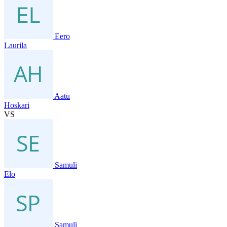
Eero
Laurila
Aatu
Hoskari
VS
Samuli
Elo
Samuli