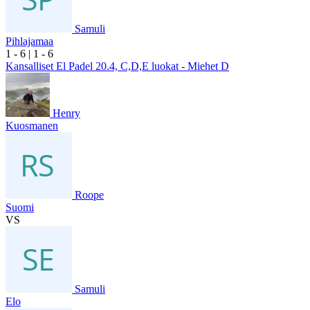
Samuli
Pihlajamaa
1
- 6
|
1
- 6
Kansalliset El Padel 20.4, C,D,E luokat - Miehet D
Henry
Kuosmanen
Roope
Suomi
VS
Samuli
Elo