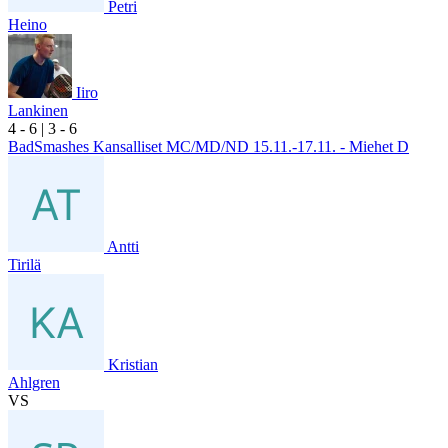
Petri
Heino
Iiro
Lankinen
4
- 6
|
3
- 6
BadSmashes Kansalliset MC/MD/ND 15.11.-17.11. - Miehet D
Antti
Tirilä
Kristian
Ahlgren
VS