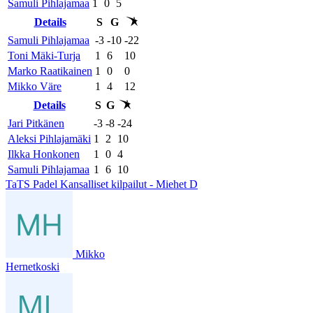
Samuli Pihlajamaa
1
0
5
Details
S
G
Samuli Pihlajamaa
-3
-10
-22
Toni Mäki-Turja
1
6
10
Marko Raatikainen
1
0
0
Mikko Väre
1
4
12
Details
S
G
Jari Pitkänen
-3
-8
-24
Aleksi Pihlajamäki
1
2
10
Ilkka Honkonen
1
0
4
Samuli Pihlajamaa
1
6
10
TaTS Padel Kansalliset kilpailut - Miehet D
Mikko
Hernetkoski