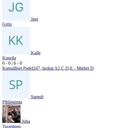
Jani
Grön
Kalle
Kuurila
6
- 0
|
6
- 0
Kansalliset Padel247, luokat A2,C,D,E - Miehet D
Samuli
Pihlajamaa
Juha
Tuominen