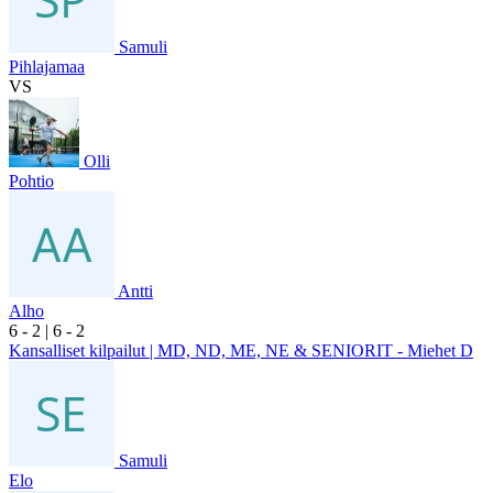
Samuli
Pihlajamaa
VS
Olli
Pohtio
Antti
Alho
6
- 2
|
6
- 2
Kansalliset kilpailut | MD, ND, ME, NE & SENIORIT - Miehet D
Samuli
Elo