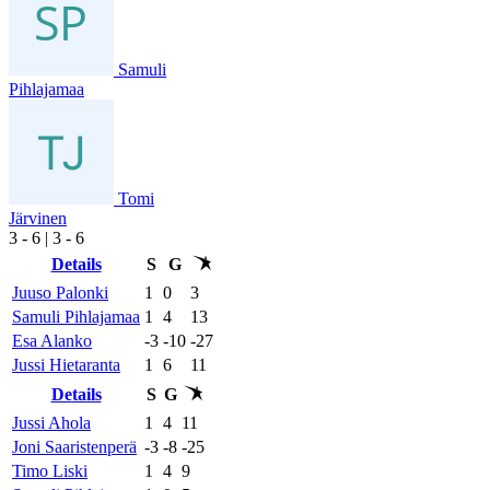
Samuli
Pihlajamaa
Tomi
Järvinen
3
- 6
|
3
- 6
Details
S
G
Juuso Palonki
1
0
3
Samuli Pihlajamaa
1
4
13
Esa Alanko
-3
-10
-27
Jussi Hietaranta
1
6
11
Details
S
G
Jussi Ahola
1
4
11
Joni Saaristenperä
-3
-8
-25
Timo Liski
1
4
9