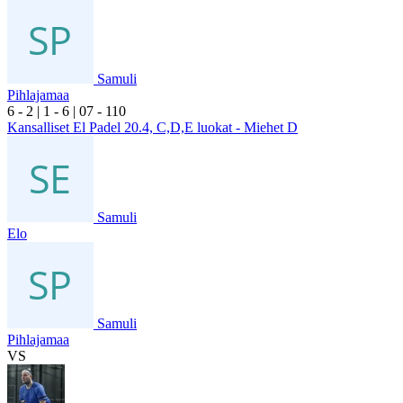
Samuli
Pihlajamaa
6
- 2
|
1
- 6
|
0
7
- 1
10
Kansalliset El Padel 20.4, C,D,E luokat - Miehet D
Samuli
Elo
Samuli
Pihlajamaa
VS