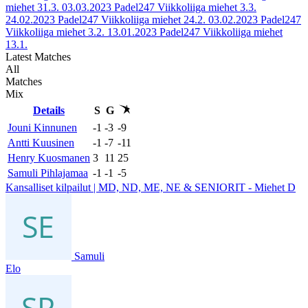
miehet 31.3.
03.03.2023
Padel247 Viikkoliiga miehet 3.3.
24.02.2023
Padel247 Viikkoliiga miehet 24.2.
03.02.2023
Padel247
Viikkoliiga miehet 3.2.
13.01.2023
Padel247 Viikkoliiga miehet
13.1.
Latest Matches
All
Matches
Mix
Details
S
G
Jouni Kinnunen
-1
-3
-9
Antti Kuusinen
-1
-7
-11
Henry Kuosmanen
3
11
25
Samuli Pihlajamaa
-1
-1
-5
Kansalliset kilpailut | MD, ND, ME, NE & SENIORIT - Miehet D
Samuli
Elo