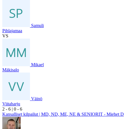
Samuli
Pihlajamaa
VS
Mikael
Mäkisalo
Väinö
Viitaharju
2
- 6
|
0
- 6
Kansalliset kilpailut | MD, ND, ME, NE & SENIORIT - Miehet D