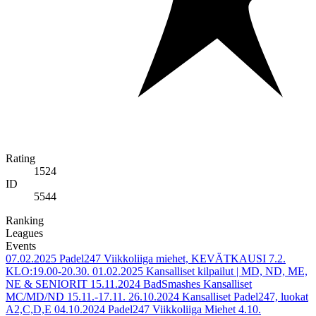
Rating
1524
ID
5544
Ranking
Leagues
Events
07.02.2025
Padel247 Viikkoliiga miehet, KEVÄTKAUSI 7.2.
KLO:19.00-20.30.
01.02.2025
Kansalliset kilpailut | MD, ND, ME,
NE & SENIORIT
15.11.2024
BadSmashes Kansalliset
MC/MD/ND 15.11.-17.11.
26.10.2024
Kansalliset Padel247, luokat
A2,C,D,E
04.10.2024
Padel247 Viikkoliiga Miehet 4.10.