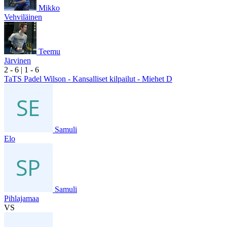
Mikko
Vehviläinen
Teemu
Järvinen
2
- 6
|
1
- 6
TaTS Padel Wilson - Kansalliset kilpailut - Miehet D
Samuli
Elo
Samuli
Pihlajamaa
VS