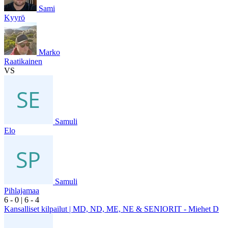
Sami
Kyyrö
Marko
Raatikainen
VS
Samuli
Elo
Samuli
Pihlajamaa
6
- 0
|
6
- 4
Kansalliset kilpailut | MD, ND, ME, NE & SENIORIT - Miehet D