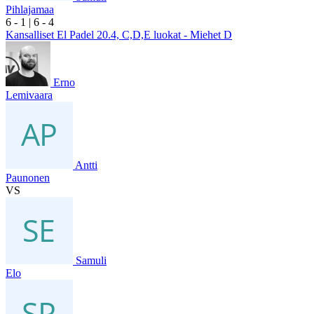
Pihlajamaa
6
- 1
|
6
- 4
Kansalliset El Padel 20.4, C,D,E luokat - Miehet D
Erno
Lemivaara
Antti
Paunonen
VS
Samuli
Elo