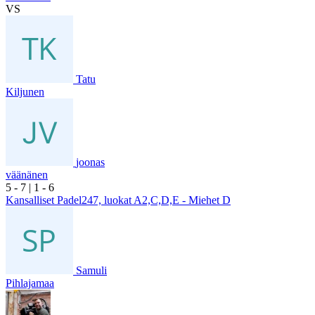
VS
Tatu
Kiljunen
joonas
väänänen
5
- 7
|
1
- 6
Kansalliset Padel247, luokat A2,C,D,E - Miehet D
Samuli
Pihlajamaa