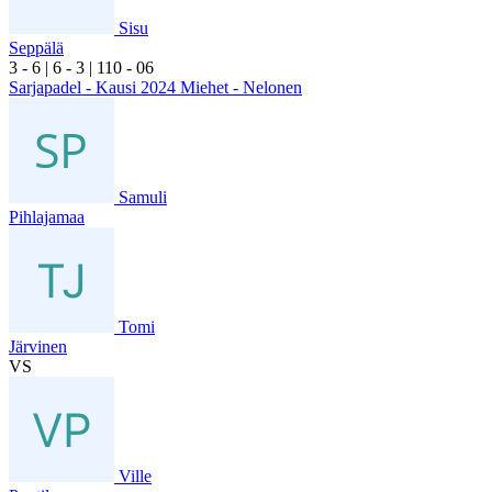
Sisu
Seppälä
3
- 6
|
6
- 3
|
1
10
- 0
6
Sarjapadel - Kausi 2024 Miehet - Nelonen
Samuli
Pihlajamaa
Tomi
Järvinen
VS
Ville