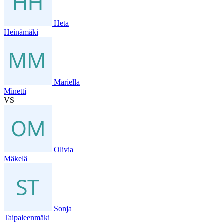
Heta
Heinämäki
Mariella
Minetti
VS
Olivia
Mäkelä
Sonja
Taipaleenmäki