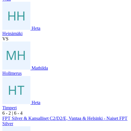
Heta
Heinämäki
VS
Mathilda
Hollmerus
Heta
Timperi
6
- 2
|
6
- 4
FPT Silver & Kansalliset C2/D2/E, Vantaa & Helsinki - Naiset FPT
Silver