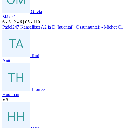
Olivia
Mäkelä
6
- 3
|
2
- 6
|
0
5
- 1
10
Padel247 Kansalliset A2 ja D (lauantai), C (sunnuntai) - Miehet C1
Toni
Anttila
Tuomas
Huolman
VS