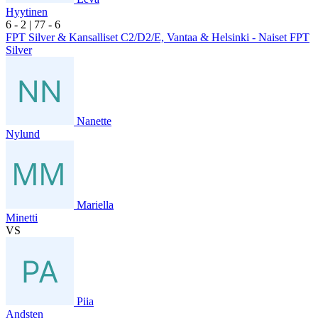
Hyytinen
6
- 2
|
7
7
- 6
FPT Silver & Kansalliset C2/D2/E, Vantaa & Helsinki - Naiset FPT
Silver
Nanette
Nylund
Mariella
Minetti
VS
Piia
Andsten