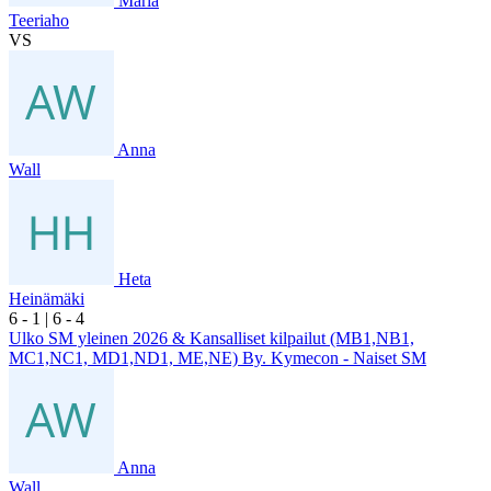
Maria
Teeriaho
VS
Anna
Wall
Heta
Heinämäki
6
- 1
|
6
- 4
Ulko SM yleinen 2026 & Kansalliset kilpailut (MB1,NB1,
MC1,NC1, MD1,ND1, ME,NE) By. Kymecon - Naiset SM
Anna
Wall