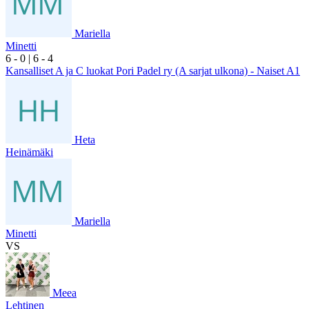
Mariella
Minetti
6
- 0
|
6
- 4
Kansalliset A ja C luokat Pori Padel ry (A sarjat ulkona) - Naiset A1
Heta
Heinämäki
Mariella
Minetti
VS
Meea
Lehtinen