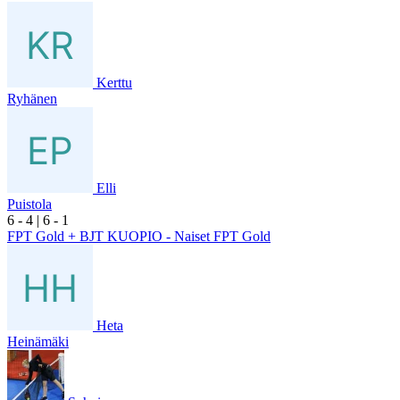
Kerttu
Ryhänen
Elli
Puistola
6
- 4
|
6
- 1
FPT Gold + BJT KUOPIO - Naiset FPT Gold
Heta
Heinämäki