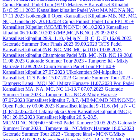
Cupra Finnish Padel Tour (FPT) Masters + Kansalliset Kilpailut
B+C
25.11.2023
Kansalliset kilpailut Padel West MA MC NA NC
17.11.2023
Isotkengät.fi Open -Kansalliset Kilpailut- MB, NB, MC,
NC, - Gancho Ry
20.10.2023
Cupra Finnish Padel Tour FPT #5 +
Kansalliset Kilpailut (MC/MD/NC/ND)
06.10.2023
Kansalliset
kilpailut 06.10-08.10.2023 (MB,MC,NB,NC)
29.09.2023
Kansalliset kilpailut 29.9.-1.10. (M ja N - B, C, D, E)
16.09.2023
Gatorade Summer Tour Finals 2023
09.09.2023
TaTS Padel
Kansalliset kilpailut (NB, NC, MB, MC ja U16)
19.08.2023
Kansalliset kilpailut Champions Padel MB, MC, NB, NC 19-20.8
11.08.2023
Gatorade Summer Tour 2023 - Tampere: Itä - Mixty
Harraste
11.08.2023
Cupra Finnish Padel Tour FPT #4 +
Kansalliset kilpailut
27.07.2023
Ulkokenttien SM-kilpailut ja
Kansalliset, LTS Padel
15.07.2023
Gatorade Summer Tour 2023 -
Tampere: Länsi - MC | NC | Mixty Harraste
11.07.2023
Pori Padel
Kansalliset MA, NA, MC, NC 11-13.7
07.07.2023
Gatorade
Summer Tour 2023 - Tampere: Itä - NC & Mixty Harraste
07.07.2023
Kansalliset kilpailut 7.-8.7. (MB/MC/MD NB/NC/ND),
Open Padel ry
09.06.2023
Kansalliset kilpailut 9.-11.6. (M ja N - C,
D, E)
02.06.2023
Lakimajakka Open Kansalliset kilpailut (MC ja
NC)
26.05.2023
Kansalliset kilpailut 26.5.-28.5.
MC|MD|NC|ND|+40|+50|+60 Padel Tampere
20.05.2023
Gatorade
Summer Tour 2023 - Tampere itä - NC/Mixty Harraste
18.05.2023
Gatorade Summer Tour 2023 - Tampere länsi - MC/NC/Mixty
harraste
13.05.2023
Kansalliset kilpailut 13.5.-14.5.2023 MC, MD,