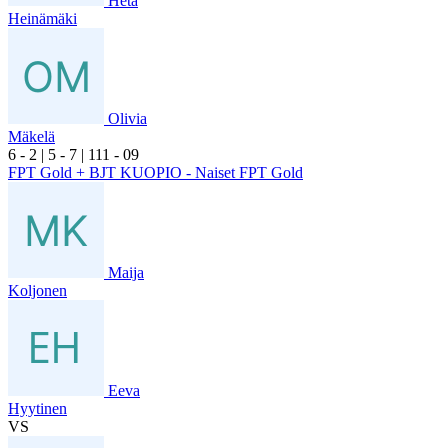
Heta
Heinämäki
Olivia
Mäkelä
6
- 2
|
5
- 7
|
1
11
- 0
9
FPT Gold + BJT KUOPIO - Naiset FPT Gold
Maija
Koljonen
Eeva
Hyytinen
VS