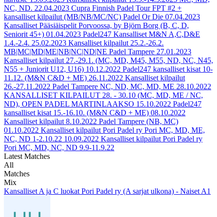
NC, ND.
22.04.2023
Cupra Finnish Padel Tour FPT #2 +
kansalliset kilpailut (MB/NB/MC/NC) Padel Or Die
07.04.2023
Kansalliset Pääsiäispelit Porvoossa, by Björn Borg (B, C, D,
Seniorit 45+)
01.04.2023
Padel247 Kansalliset M&N A,C,D&E
1.4.-2.4.
25.02.2023
Kansalliset kilpailut 25.2.-26.2.
MB|MC|MD|ME|NB|NC|ND|NE Padel Tampere
27.01.2023
Kansalliset kilpailut 27.-29.1. (MC, MD, M45, M55, ND, NC, N45,
N55 + Juniorit U12, U16)
10.12.2022
Padel247 kansalliset kisat 10-
11.12. (M&N C&D + ME)
26.11.2022
Kansalliset kilpailut
26.-27.11.2022 Padel Tampere NC, ND, MC, MD, ME
28.10.2022
KANSALLISET KILPAILUT 28. - 30.10 (MC, MD, ME / NC,
ND), OPEN PADEL MARTINLAAKSO
15.10.2022
Padel247
kansalliset kisat 15.-16.10. (M&N C&D + ME)
08.10.2022
Kansalliset kilpailut 8.10.2022 Padel Tampere (NB, MC)
01.10.2022
Kansalliset kilpailut Pori Padel ry Pori MC, MD, ME,
NC, ND 1-2.10.22
10.09.2022
Kansalliset kilpailut Pori Padel ry
Pori MC, MD, NC, ND 9.9-11.9.22
Latest Matches
All
Matches
Mix
Kansalliset A ja C luokat Pori Padel ry (A sarjat ulkona) - Naiset A1