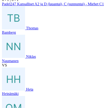
Padel247 Kansalliset A2 ja D (lauantai), C (sunnuntai) - Miehet C1
Thomas
Bamberg
Niklas
Naumanen
VS
Heta
Heinämäki