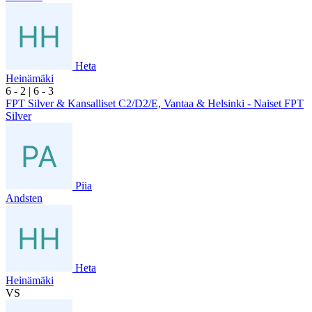
Heta
Heinämäki
6
- 2
|
6
- 3
FPT Silver & Kansalliset C2/D2/E, Vantaa & Helsinki - Naiset FPT
Silver
Piia
Andsten
Heta
Heinämäki
VS