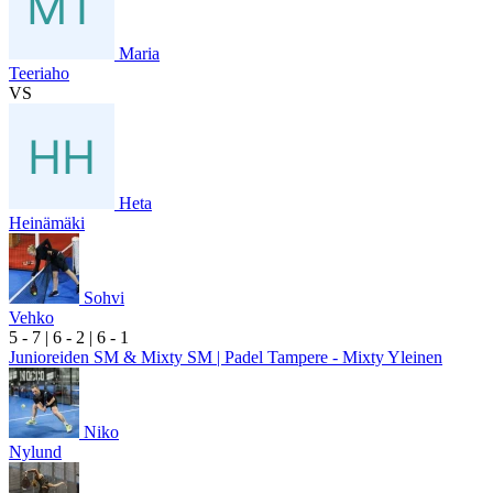
Maria
Teeriaho
VS
Heta
Heinämäki
Sohvi
Vehko
5
- 7
|
6
- 2
|
6
- 1
Junioreiden SM & Mixty SM | Padel Tampere - Mixty Yleinen
Niko
Nylund