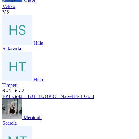
Sohvi
Vehko
VS
Hilla
Siikavirta
Heta
Timperi
6
- 2
|
6
- 2
FPT Gold + BJT KUOPIO - Naiset FPT Gold
Merituuli
Saarela