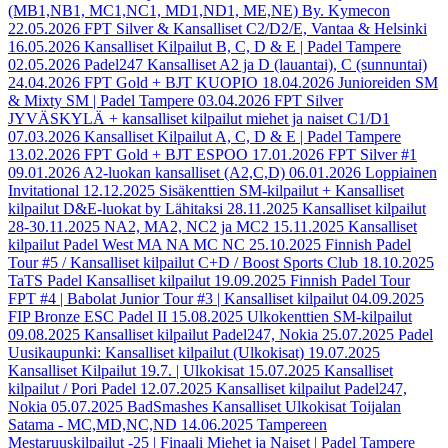
(MB1,NB1, MC1,NC1, MD1,ND1, ME,NE) By. Kymecon
22.05.2026
FPT Silver & Kansalliset C2/D2/E, Vantaa & Helsinki
16.05.2026
Kansalliset Kilpailut B, C, D & E | Padel Tampere
02.05.2026
Padel247 Kansalliset A2 ja D (lauantai), C (sunnuntai)
24.04.2026
FPT Gold + BJT KUOPIO
18.04.2026
Junioreiden SM
& Mixty SM | Padel Tampere
03.04.2026
FPT Silver
JYVÄSKYLÄ + kansalliset kilpailut miehet ja naiset C1/D1
07.03.2026
Kansalliset Kilpailut A, C, D & E | Padel Tampere
13.02.2026
FPT Gold + BJT ESPOO
17.01.2026
FPT Silver #1
09.01.2026
A2-luokan kansalliset (A2,C,D)
06.01.2026
Loppiainen
Invitational
12.12.2025
Sisäkenttien SM-kilpailut + Kansalliset
kilpailut D&E-luokat by Lähitaksi
28.11.2025
Kansalliset kilpailut
28-30.11.2025 NA2, MA2, NC2 ja MC2
15.11.2025
Kansalliset
kilpailut Padel West MA NA MC NC
25.10.2025
Finnish Padel
Tour #5 / Kansalliset kilpailut C+D / Boost Sports Club
18.10.2025
TaTS Padel Kansalliset kilpailut
19.09.2025
Finnish Padel Tour
FPT #4 | Babolat Junior Tour #3 | Kansalliset kilpailut
04.09.2025
FIP Bronze ESC Padel II
15.08.2025
Ulkokenttien SM-kilpailut
09.08.2025
Kansalliset kilpailut Padel247, Nokia
25.07.2025
Padel
Uusikaupunki: Kansalliset kilpailut (Ulkokisat)
19.07.2025
Kansalliset Kilpailut 19.7. | Ulkokisat
15.07.2025
Kansalliset
kilpailut / Pori Padel
12.07.2025
Kansalliset kilpailut Padel247,
Nokia
05.07.2025
BadSmashes Kansalliset Ulkokisat Toijalan
Satama - MC,MD,NC,ND
14.06.2025
Tampereen
Mestaruuskilpailut -25 | Finaali Miehet ja Naiset | Padel Tampere