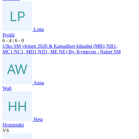
Lotta
Perälä
6
- 4
|
6
- 0
Ulko SM yleinen 2026 & Kansalliset kilpailut (MB1,NB1,
MC1,NC1, MD1,ND1, ME,NE) By. Kymecon - Naiset SM
Anna
Wall
Heta
Heinämäki
VS