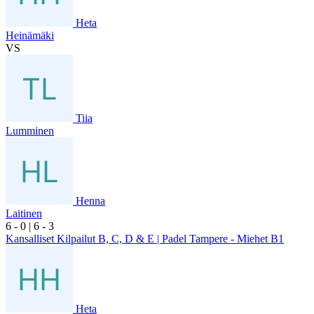
Heta
Heinämäki
VS
Tiia
Lumminen
Henna
Laitinen
6
- 0
|
6
- 3
Kansalliset Kilpailut B, C, D & E | Padel Tampere - Miehet B1
Heta