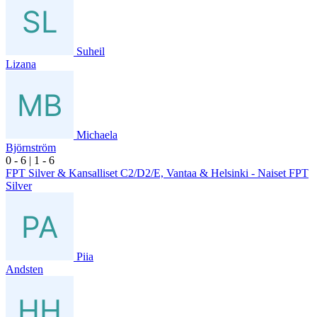
Suheil
Lizana
Michaela
Björnström
0
- 6
|
1
- 6
FPT Silver & Kansalliset C2/D2/E, Vantaa & Helsinki - Naiset FPT
Silver
Piia
Andsten