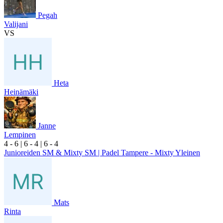
Pegah
Valijani
VS
Heta
Heinämäki
Janne
Lempinen
4
- 6
|
6
- 4
|
6
- 4
Junioreiden SM & Mixty SM | Padel Tampere - Mixty Yleinen
Mats
Rinta