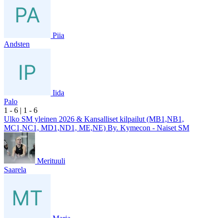
Piia
Andsten
Iida
Palo
1
- 6
|
1
- 6
Ulko SM yleinen 2026 & Kansalliset kilpailut (MB1,NB1,
MC1,NC1, MD1,ND1, ME,NE) By. Kymecon - Naiset SM
Merituuli
Saarela