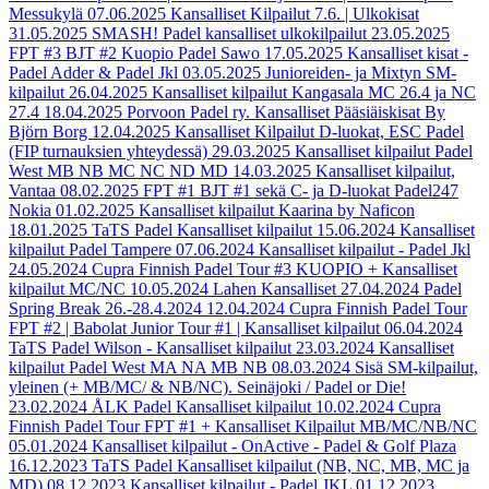
Messukylä
07.06.2025
Kansalliset Kilpailut 7.6. | Ulkokisat
31.05.2025
SMASH! Padel kansalliset ulkokilpailut
23.05.2025
FPT #3 BJT #2 Kuopio Padel Sawo
17.05.2025
Kansalliset kisat -
Padel Adder & Padel Jkl
03.05.2025
Junioreiden- ja Mixtyn SM-
kilpailut
26.04.2025
Kansalliset kilpailut Kangasala MC 26.4 ja NC
27.4
18.04.2025
Porvoon Padel ry. Kansalliset Pääsiäiskisat By
Björn Borg
12.04.2025
Kansalliset Kilpailut D-luokat, ESC Padel
(FIP turnauksien yhteydessä)
29.03.2025
Kansalliset kilpailut Padel
West MB NB MC NC ND MD
14.03.2025
Kansalliset kilpailut,
Vantaa
08.02.2025
FPT #1 BJT #1 sekä C- ja D-luokat Padel247
Nokia
01.02.2025
Kansalliset kilpailut Kaarina by Naficon
18.01.2025
TaTS Padel Kansalliset kilpailut
15.06.2024
Kansalliset
kilpailut Padel Tampere
07.06.2024
Kansalliset kilpailut - Padel Jkl
24.05.2024
Cupra Finnish Padel Tour #3 KUOPIO + Kansalliset
kilpailut MC/NC
10.05.2024
Lahen Kansalliset
27.04.2024
Padel
Spring Break 26.-28.4.2024
12.04.2024
Cupra Finnish Padel Tour
FPT #2 | Babolat Junior Tour #1 | Kansalliset kilpailut
06.04.2024
TaTS Padel Wilson - Kansalliset kilpailut
23.03.2024
Kansalliset
kilpailut Padel West MA NA MB NB
08.03.2024
Sisä SM-kilpailut,
yleinen (+ MB/MC/ & NB/NC). Seinäjoki / Padel or Die!
23.02.2024
ÅLK Padel Kansalliset kilpailut
10.02.2024
Cupra
Finnish Padel Tour FPT #1 + Kansalliset Kilpailut MB/MC/NB/NC
05.01.2024
Kansalliset kilpailut - OnActive - Padel & Golf Plaza
16.12.2023
TaTS Padel Kansalliset kilpailut (NB, NC, MB, MC ja
MD)
08.12.2023
Kansalliset kilpailut - Padel JKL
01.12.2023