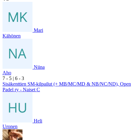
Mari
Kähönen
Niina
Aho
7
- 5
|
6
- 3
Sisäkenttien SM-kilpailut (+ MB/MC/MD & NB/NC/ND), Open
Padel ry - Naiset C
Heli
Uronen