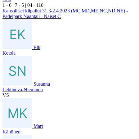
1
- 6
|
7
- 5
|
0
4
- 1
10
Kansalliset kilpailut 31.3-2.4.2023 (MC,MD,ME,NC,ND,NE) -
Padelpark Naantali - Naiset C
Elli
Ketola
Susanna
Lehtineva-Nieminen
VS
Mari
Kähönen