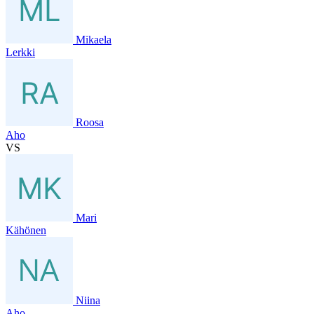
Mikaela
Lerkki
Roosa
Aho
VS
Mari
Kähönen
Niina
Aho