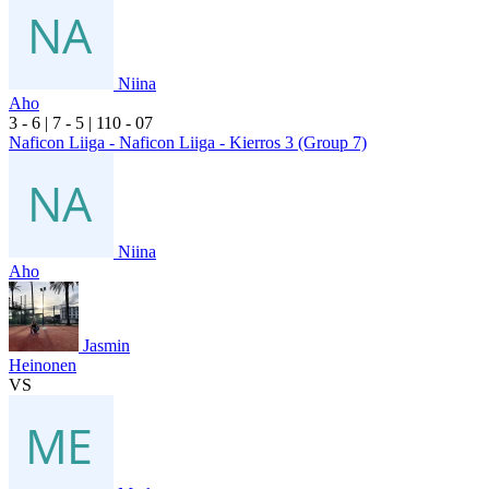
Niina
Aho
3
- 6
|
7
- 5
|
1
10
- 0
7
Naficon Liiga - Naficon Liiga - Kierros 3 (Group 7)
Niina
Aho
Jasmin
Heinonen
VS