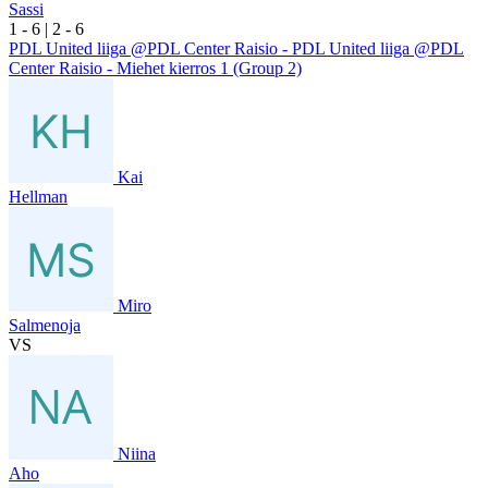
Sassi
1
- 6
|
2
- 6
PDL United liiga @PDL Center Raisio - PDL United liiga @PDL
Center Raisio - Miehet kierros 1 (Group 2)
Kai
Hellman
Miro
Salmenoja
VS
Niina
Aho