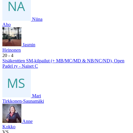
Niina
Aho
Jasmin
Heinonen
20
- 4
Sisäkenttien SM-kilpailut (+ MB/MC/MD & NB/NC/ND), Open
Padel ry - Naiset C
Mari
Tirkkonen-Saunamäki
Anne
Kokko
VS