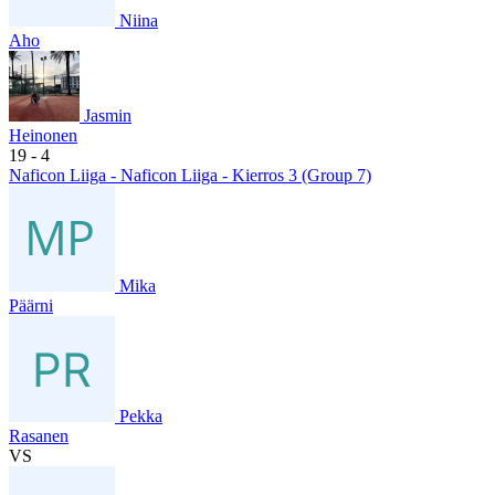
Niina
Aho
Jasmin
Heinonen
19
- 4
Naficon Liiga - Naficon Liiga - Kierros 3 (Group 7)
Mika
Päärni
Pekka
Rasanen
VS