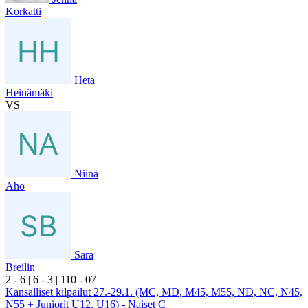
Korkatti
Heta
Heinämäki
VS
Niina
Aho
Sara
Breilin
2
- 6
|
6
- 3
|
1
10
- 0
7
Kansalliset kilpailut 27.-29.1. (MC, MD, M45, M55, ND, NC, N45,
N55 + Juniorit U12, U16) - Naiset C