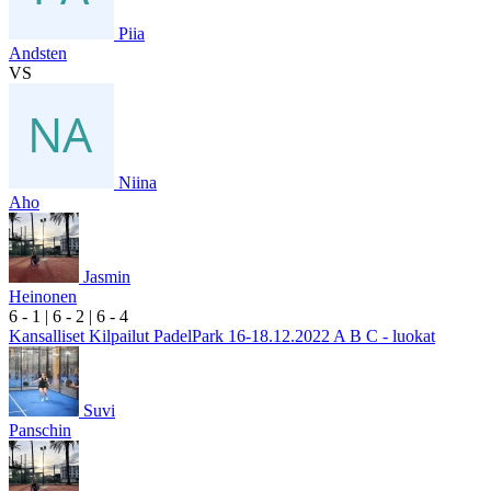
Piia
Andsten
VS
Niina
Aho
Jasmin
Heinonen
6
- 1
|
6
- 2
|
6
- 4
Kansalliset Kilpailut PadelPark 16-18.12.2022 A B C - luokat
Suvi
Panschin