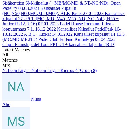
Sisäkenttien SM-kilpailut (+ MB/MC/MD & NB/NC/ND), Open
Padel ry
03.03.2023
Kansalliset kilpailut
(NC,N50,N60,MC,M50,M60), ÅLK-Padel
27.01.2023
Kansalliset
kilpailut 27.-29.1. (MC, MD, M45, M55, ND, NC, N45, N55 +
Juniorit U12, U16)
07.01.2023
Padel House Premium Liiga -
lopputurnaus 7.1.
16.12.2022
Kansalliset Kilpailut PadelPark 16-
18.12.2022 A B C - luokat
14.05.2022
Kansalliset kilpailut 14-15.5
(MC,MD,ME,ND) Padel Club Finland Kuninkoja
08.04.2022
Cupra Finnish padel Tour FPT #4 + kansalliset kilpailut (B-D)
Latest Matches
All
Matches
Mix
Naficon Liiga - Naficon Liiga - Kierros 4 (Group 8)
Niina
Aho