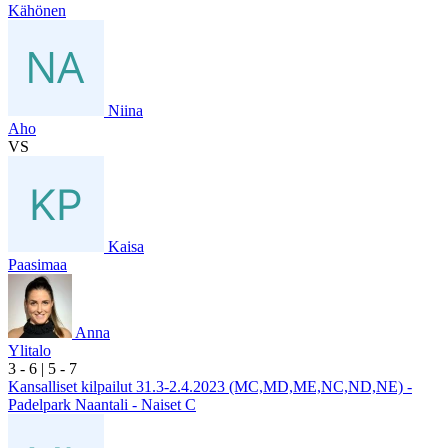
Kähönen
Niina
Aho
VS
Kaisa
Paasimaa
Anna
Ylitalo
3
- 6
|
5
- 7
Kansalliset kilpailut 31.3-2.4.2023 (MC,MD,ME,NC,ND,NE) -
Padelpark Naantali - Naiset C