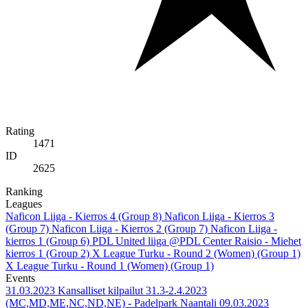
Rating
1471
ID
2625
Ranking
Leagues
Naficon Liiga - Kierros 4 (Group 8)
Naficon Liiga - Kierros 3
(Group 7)
Naficon Liiga - Kierros 2 (Group 7)
Naficon Liiga -
kierros 1 (Group 6)
PDL United liiga @PDL Center Raisio - Miehet
kierros 1 (Group 2)
X League Turku - Round 2 (Women) (Group 1)
X League Turku - Round 1 (Women) (Group 1)
Events
31.03.2023
Kansalliset kilpailut 31.3-2.4.2023
(MC,MD,ME,NC,ND,NE) - Padelpark Naantali
09.03.2023