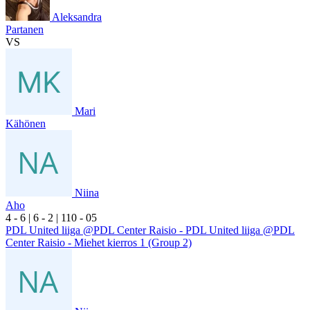
Aleksandra
Partanen
VS
Mari
Kähönen
Niina
Aho
4
- 6
|
6
- 2
|
1
10
- 0
5
PDL United liiga @PDL Center Raisio - PDL United liiga @PDL
Center Raisio - Miehet kierros 1 (Group 2)