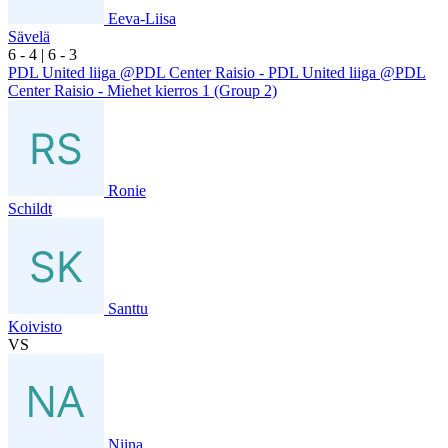
Eeva-Liisa
Sävelä
6
- 4
|
6
- 3
PDL United liiga @PDL Center Raisio - PDL United liiga @PDL
Center Raisio - Miehet kierros 1 (Group 2)
Ronie
Schildt
Santtu
Koivisto
VS
Niina