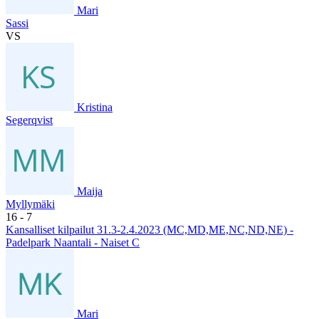
Mari
Sassi
VS
Kristina
Segerqvist
Maija
Myllymäki
16
- 7
Kansalliset kilpailut 31.3-2.4.2023 (MC,MD,ME,NC,ND,NE) -
Padelpark Naantali - Naiset C
Mari