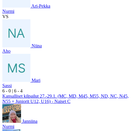
Ari-Pekka
Nurmi
VS
Niina
Aho
Mari
Sassi
6
- 0
|
6
- 4
Kansalliset kilpailut 27.-29.1. (MC, MD, M45, M55, ND, NC, N45,
N55 + Juniorit U12, U16) - Naiset C
Janniina
Nurmi