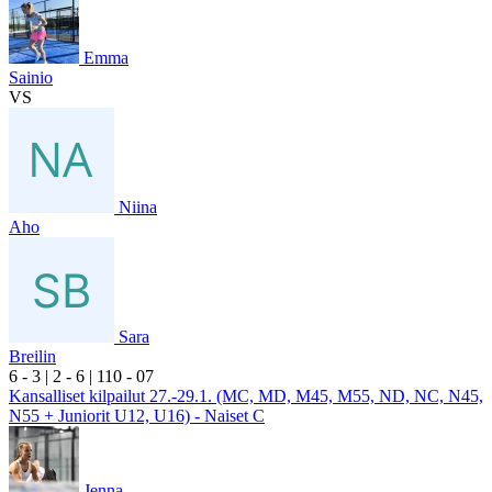
Emma
Sainio
VS
Niina
Aho
Sara
Breilin
6
- 3
|
2
- 6
|
1
10
- 0
7
Kansalliset kilpailut 27.-29.1. (MC, MD, M45, M55, ND, NC, N45,
N55 + Juniorit U12, U16) - Naiset C
Jenna