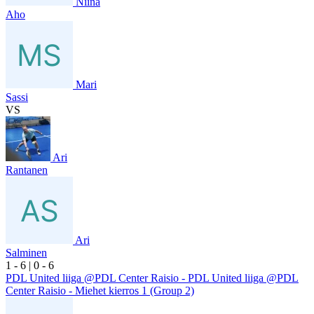
Niina
Aho
Mari
Sassi
VS
Ari
Rantanen
Ari
Salminen
1
- 6
|
0
- 6
PDL United liiga @PDL Center Raisio - PDL United liiga @PDL
Center Raisio - Miehet kierros 1 (Group 2)