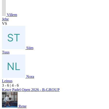
Villem
Jehe
VS
Siim
Tuus
Nora
Leinus
3
- 6
|
4
- 6
Kawe Padel Open 2026 - B-GROUP
Rene