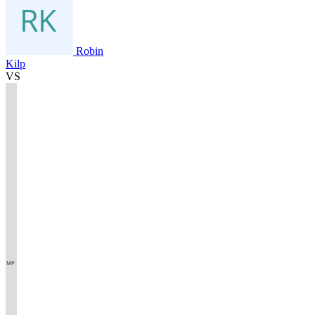
Robin
Kilp
VS