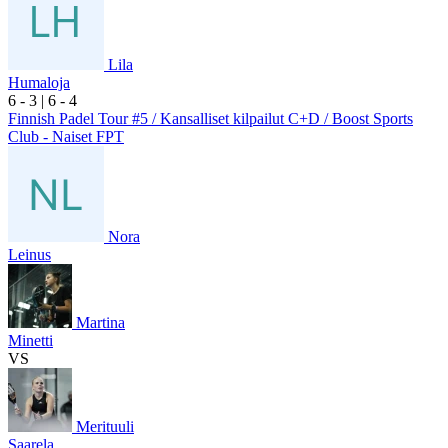
Lila
Humaloja
6
- 3
|
6
- 4
Finnish Padel Tour #5 / Kansalliset kilpailut C+D / Boost Sports
Club - Naiset FPT
Nora
Leinus
Martina
Minetti
VS
Merituuli
Saarela