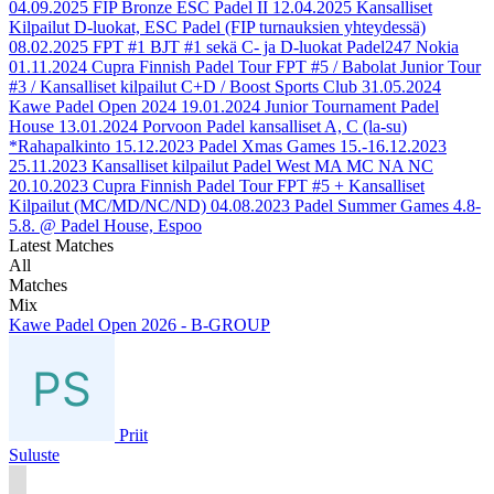
04.09.2025
FIP Bronze ESC Padel II
12.04.2025
Kansalliset
Kilpailut D-luokat, ESC Padel (FIP turnauksien yhteydessä)
08.02.2025
FPT #1 BJT #1 sekä C- ja D-luokat Padel247 Nokia
01.11.2024
Cupra Finnish Padel Tour FPT #5 / Babolat Junior Tour
#3 / Kansalliset kilpailut C+D / Boost Sports Club
31.05.2024
Kawe Padel Open 2024
19.01.2024
Junior Tournament Padel
House
13.01.2024
Porvoon Padel kansalliset A, C (la-su)
*Rahapalkinto
15.12.2023
Padel Xmas Games 15.-16.12.2023
25.11.2023
Kansalliset kilpailut Padel West MA MC NA NC
20.10.2023
Cupra Finnish Padel Tour FPT #5 + Kansalliset
Kilpailut (MC/MD/NC/ND)
04.08.2023
Padel Summer Games 4.8-
5.8. @ Padel House, Espoo
Latest Matches
All
Matches
Mix
Kawe Padel Open 2026 - B-GROUP
Priit
Suluste