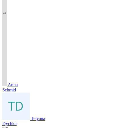
Anna
Schmid
Tetyana
Dychka