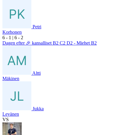
Petri
Korhonen
6
- 1
|
6
- 2
Dagen efter 🎉 kansalliset B2 C2 D2 - Miehet B2
Altti
Mäkinen
Jukka
Levänen
VS