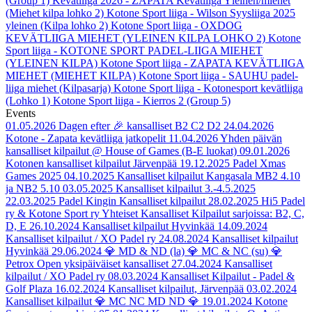
(Group 1)
Kevätliiga 2026 - ZAPATA Kevätliiga Yleinen/miehet
(Miehet kilpa lohko 2)
Kotone Sport liiga - Wilson Syysliiga 2025
yleinen (Kilpa lohko 2)
Kotone Sport liiga - OXDOG
KEVÄTLIIGA MIEHET (YLEINEN KILPA LOHKO 2)
Kotone
Sport liiga - KOTONE SPORT PADEL-LIIGA MIEHET
(YLEINEN KILPA)
Kotone Sport liiga - ZAPATA KEVÄTLIIGA
MIEHET (MIEHET KILPA)
Kotone Sport liiga - SAUHU padel-
liiga miehet (Kilpasarja)
Kotone Sport liiga - Kotonesport kevätliiga
(Lohko 1)
Kotone Sport liiga - Kierros 2 (Group 5)
Events
01.05.2026
Dagen efter 🎉 kansalliset B2 C2 D2
24.04.2026
Kotone - Zapata kevätliiga jatkopelit
11.04.2026
Yhden päivän
kansalliset kilpailut @ House of Games (B-E luokat)
09.01.2026
Kotonen kansalliset kilpailut Järvenpää
19.12.2025
Padel Xmas
Games 2025
04.10.2025
Kansalliset kilpailut Kangasala MB2 4.10
ja NB2 5.10
03.05.2025
Kansalliset kilpailut 3.-4.5.2025
22.03.2025
Padel Kingin Kansalliset kilpailut
28.02.2025
Hi5 Padel
ry & Kotone Sport ry Yhteiset Kansalliset Kilpailut sarjoissa: B2, C,
D, E
26.10.2024
Kansalliset kilpailut Hyvinkää
14.09.2024
Kansalliset kilpailut / XO Padel ry
24.08.2024
Kansalliset kilpailut
Hyvinkää
29.06.2024
💎 MD & ND (la) 💎 MC & NC (su) 💎
Petrox Open yksipäiväiset kansalliset
27.04.2024
Kansalliset
kilpailut / XO Padel ry
08.03.2024
Kansalliset Kilpailut - Padel &
Golf Plaza
16.02.2024
Kansalliset kilpailut, Järvenpää
03.02.2024
Kansalliset kilpailut 💎 MC NC MD ND 💎
19.01.2024
Kotone