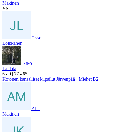
Mäkinen
VS
Jesse
Loikkanen
Niko
Lautala
6
- 0
|
7
7
- 6
5
Kotonen kansalliset kilpailut Järvenpää - Miehet B2
Altti
Mäkinen