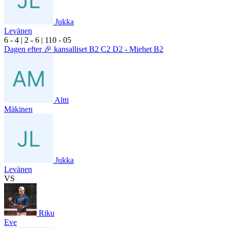
Jukka
Levänen
6
- 4
|
2
- 6
|
1
10
- 0
5
Dagen efter 🎉 kansalliset B2 C2 D2 - Miehet B2
Altti
Mäkinen
Jukka
Levänen
VS
Riku
Eve