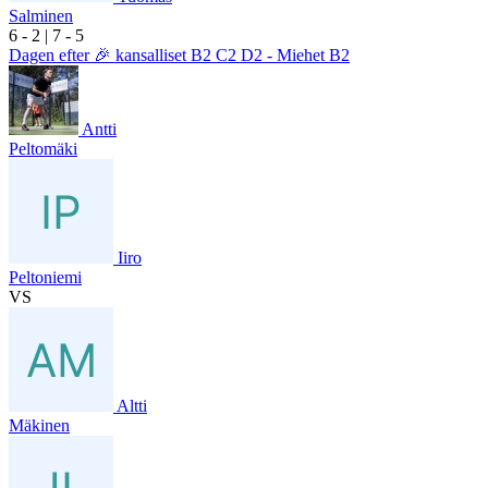
Salminen
6
- 2
|
7
- 5
Dagen efter 🎉 kansalliset B2 C2 D2 - Miehet B2
Antti
Peltomäki
Iiro
Peltoniemi
VS
Altti
Mäkinen