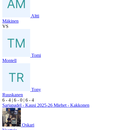
Altti
Mäkinen
VS
Tomi
Montell
Tony
Ruuskanen
6
- 4
|
6
- 0
|
6
- 4
Sarjapadel - Kausi 2025-26 Miehet - Kakkonen
Oskari