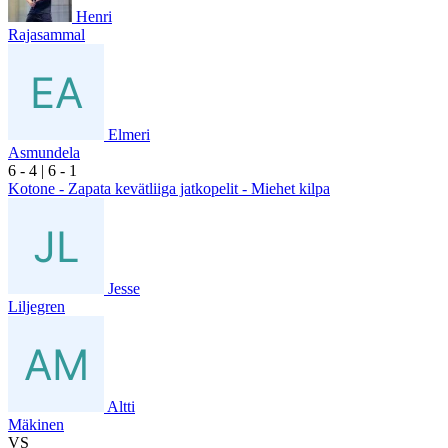
Henri
Rajasammal
Elmeri
Asmundela
6
- 4
|
6
- 1
Kotone - Zapata kevätliiga jatkopelit - Miehet kilpa
Jesse
Liljegren
Altti
Mäkinen
VS