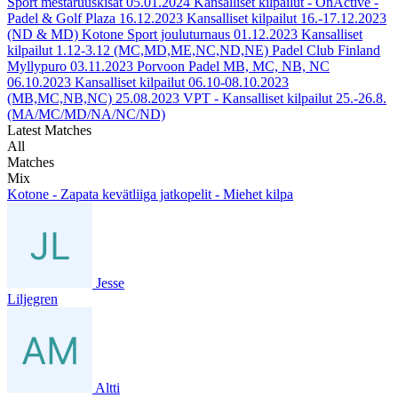
Sport mestaruuskisat
05.01.2024
Kansalliset kilpailut - OnActive -
Padel & Golf Plaza
16.12.2023
Kansalliset kilpailut 16.-17.12.2023
(ND & MD) Kotone Sport jouluturnaus
01.12.2023
Kansalliset
kilpailut 1.12-3.12 (MC,MD,ME,NC,ND,NE) Padel Club Finland
Myllypuro
03.11.2023
Porvoon Padel MB, MC, NB, NC
06.10.2023
Kansalliset kilpailut 06.10-08.10.2023
(MB,MC,NB,NC)
25.08.2023
VPT - Kansalliset kilpailut 25.-26.8.
(MA/MC/MD/NA/NC/ND)
Latest Matches
All
Matches
Mix
Kotone - Zapata kevätliiga jatkopelit - Miehet kilpa
Jesse
Liljegren
Altti