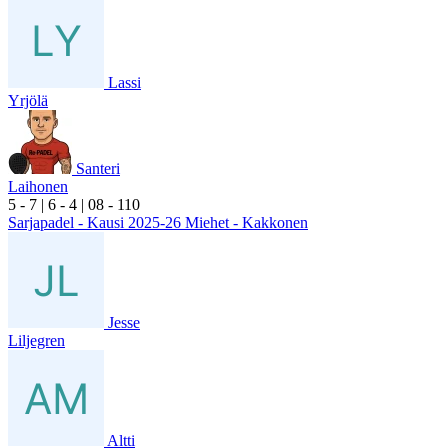
Lassi
Yrjölä
Santeri
Laihonen
5
- 7
|
6
- 4
|
0
8
- 1
10
Sarjapadel - Kausi 2025-26 Miehet - Kakkonen
Jesse
Liljegren
Altti