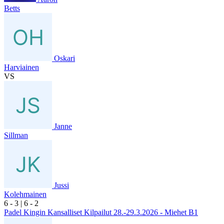
Betts
Oskari
Harviainen
VS
Janne
Sillman
Jussi
Kolehmainen
6
- 3
|
6
- 2
Padel Kingin Kansalliset Kilpailut 28.-29.3.2026 - Miehet B1