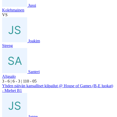
Jussi
Kolehmainen
VS
Joakim
Streng
Santeri
Aljasalo
3
- 6
|
6
- 3
|
1
10
- 0
5
Yhden päivän kansalliset kilpailut @ House of Games (B-E luokat)
- Miehet B1
Janne