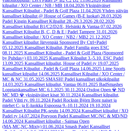
viikonloppuna? Let's Padel 🎉 B2 C2 D2
13.06.2026
Kansalliset
kilpailut / XO Center / NB / MB
18.04.2026
Yksipäiväiset
Kansalliset Kilpailut - Padel & Golf Plaza
11.04.2026
Yhden päivän
kansalliset kilpailut @ House of Games (B-E luokat)
28.03.2026
Padel Kingin Kansalliset Kilpailut 28.-29.3.2026
28.02.2026
Kansalliset kilpailut B1/C2/D2/E, Helsinki & Vantaa
07.02.2026
Kansalliset Kilpailut B, C, D & E | Padel Tampere
31.01.2026
Kansalliset kilpailut / XO Center / NB2 / MB2
21.12.2025
Kansalliset kilpailut Järvenpää Sponsored By Ctrl+Padel
05.12.2025
Kansalliset Kilpailut, Padel Familia goes ESC
08.11.2025
Kansalliset Kilpailut - Padel & Golf Plaza (Sponsored
by Puhdas+)
03.10.2025
Kansalliset Kilpailut 3.-5.10. ESC Padel
13.09.2025
Kansalliset kilpailut, House of Padel ry
19.07.2025
Kansalliset Kilpailut - Padel & Golf Plaza
14.06.2025
Lime Sports
kansalliset kilpailut
14.06.2025
Kansalliset Kilpailut / XO Center /
MC & NC
31.05.2025
SMASH! Padel kansalliset ulkokilpailut
14.03.2025
Kansalliset kilpailut, Vantaa
06.01.2025
BadSmashes
Loppiaiskansalliset MC 6.1.2025
30.11.2024
Oxdog Open 💎 ND
MC MD 💎 yksipäiväiset kisat
30.11.2024
Kansalliset kilpailut,
Padel Vihti ry.
09.11.2024
Padel Rocksin Björn Borg naiset ja
miehet C- ja E-luokka Espoossa 9.-10.11.2024
19.10.2024
Kansalliset Kilpailut PK-seutu
14.09.2024
Kansalliset kilpailut / XO
Padel ry
14.07.2024
Porvoon Padel Kansalliset MC/NC & MD/ND
14.06.2024
Kansalliset kilpailut - Saimaa Open
(MA,MC,NC,Mixty)
01.06.2024
Smash Padel Kansalliset