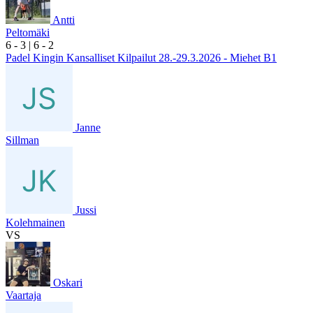
Antti
Peltomäki
6
- 3
|
6
- 2
Padel Kingin Kansalliset Kilpailut 28.-29.3.2026 - Miehet B1
Janne
Sillman
Jussi
Kolehmainen
VS
Oskari
Vaartaja