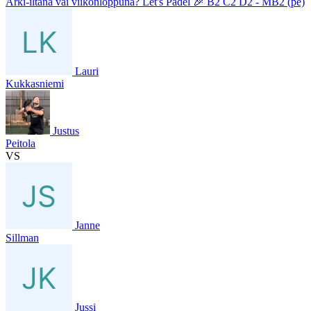
Arki-iltana vai viikonloppuna? Let's Padel 🎉 B2 C2 D2 - MB2 (pe)
Lauri
Kukkasniemi
Justus
Peitola
VS
Janne
Sillman
Jussi