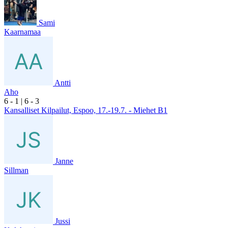
Sami
Kaarnamaa
Antti
Aho
6
- 1
|
6
- 3
Kansalliset Kilpailut, Espoo, 17.-19.7. - Miehet B1
Janne
Sillman
Jussi