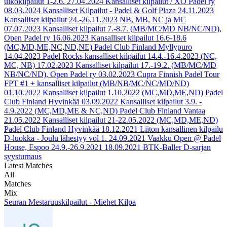
ulkokilpailut 1-2.6.
27.04.2024
Kansalliset kilpailut / XO Padel ry
08.03.2024
Kansalliset Kilpailut - Padel & Golf Plaza
24.11.2023
Kansalliset kilpailut 24.-26.11.2023 NB, MB, NC ja MC
07.07.2023
Kansalliset kilpailut 7.-8.7. (MB/MC/MD NB/NC/ND),
Open Padel ry
16.06.2023
Kansalliset kilpailut 16.6-18.6
(MC,MD,ME,NC,ND,NE) Padel Club Finland Myllypuro
14.04.2023
Padel Rocks kansalliset kilpailut 14.4.-16.4.2023 (NC,
MC, NB)
17.02.2023
Kansalliset kilpailut 17.-19.2. (MB/MC/MD
NB/NC/ND), Open Padel ry
03.02.2023
Cupra Finnish Padel Tour
FPT #1 + kansalliset kilpailut (MB/NB/MC/NC/MD/ND)
01.10.2022
Kansalliset kilpailut 1.10.2022 (MC,MD,ME,ND) Padel
Club Finland Hyvinkää
03.09.2022
Kansalliset kilpailut 3.9. -
4.9.2022 (MC,MD,ME & NC,ND) Padel Club Finland Vantaa
21.05.2022
Kansalliset kilpailut 21-22.05.2022 (MC,MD,ME,ND)
Padel Club Finland Hyvinkää
18.12.2021
Liiton kansallinen kilpailu
D-luokka - Joulu lähestyy vol 1.
24.09.2021
Vaakku Open @ Padel
House, Espoo 24.9.-26.9.2021
18.09.2021
BTK-Baller D-sarjan
syysturnaus
Latest Matches
All
Matches
Mix
Seuran Mestaruuskilpailut - Miehet Kilpa