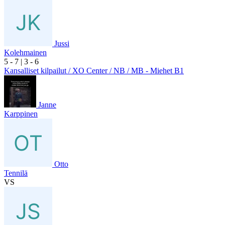
Jussi
Kolehmainen
5
- 7
|
3
- 6
Kansalliset kilpailut / XO Center / NB / MB - Miehet B1
Janne
Karppinen
Otto
Tennilä
VS