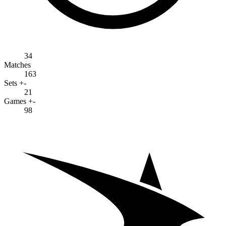
34
Matches
163
Sets +-
21
Games +-
98