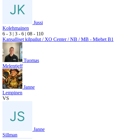
Jussi
Kolehmainen
6
- 3
|
3
- 6
|
0
8
- 1
10
Kansalliset kilpailut / XO Center / NB / MB - Miehet B1
Tuomas
Melentjeff
Janne
Lempinen
VS
Janne
Sillman