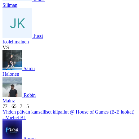
Sillman
Jussi
Kolehmainen
VS
Samu
Halonen
Robin
Mainz
7
7
- 6
5
|
7
- 5
Yhden päivän kansalliset kilpailut @ House of Games (B-E luokat)
- Miehet B1
Aaron