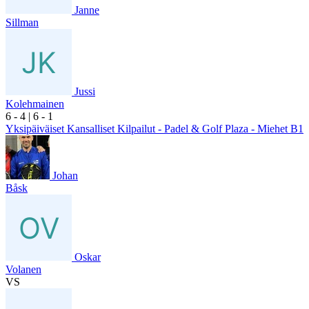
Janne
Sillman
Jussi
Kolehmainen
6
- 4
|
6
- 1
Yksipäiväiset Kansalliset Kilpailut - Padel & Golf Plaza - Miehet B1
Johan
Båsk
Oskar
Volanen
VS