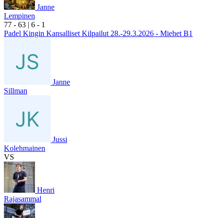
Janne
Lempinen
7
7
- 6
3
|
6
- 1
Padel Kingin Kansalliset Kilpailut 28.-29.3.2026 - Miehet B1
Janne
Sillman
Jussi
Kolehmainen
VS
Henri
Rajasammal