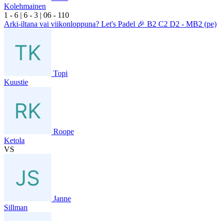
Kolehmainen
1
- 6
|
6
- 3
|
0
6
- 1
10
Arki-iltana vai viikonloppuna? Let's Padel 🎉 B2 C2 D2 - MB2 (pe)
Topi
Kuustie
Roope
Ketola
VS
Janne
Sillman