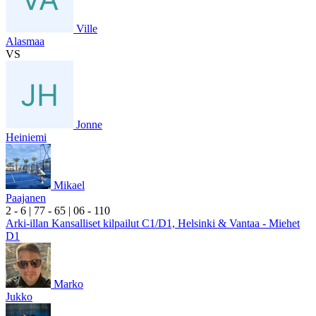
Ville
Alasmaa
VS
Jonne
Heiniemi
Mikael
Paajanen
2
- 6
|
7
7
- 6
5
|
0
6
- 1
10
Arki-illan Kansalliset kilpailut C1/D1, Helsinki & Vantaa - Miehet
D1
Marko
Jukko