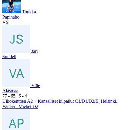
Tuukka
Papinaho
VS
Jari
Sundell
Ville
Alasmaa
7
7
- 6
5
|
6
- 4
Ulkokenttien A2 + Kansalliset kilpailut C1/D1/D2/E, Helsinki,
Vantaa - Miehet D2