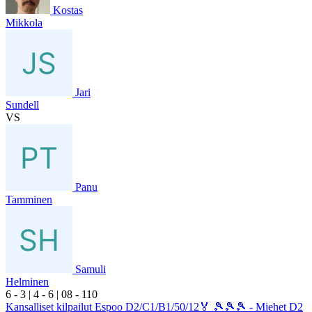
Kostas
Mikkola
Jari
Sundell
VS
Panu
Tamminen
Samuli
Helminen
6
- 3
|
4
- 6
|
0
8
- 1
10
Kansalliset kilpailut Espoo D2/C1/B1/50/12🏅 🎾🎾🎾 - Miehet D2