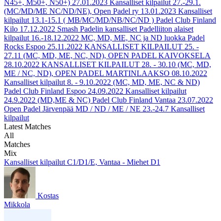
N45+, M50+, N50+)
27.01.2023
Kansalliset kilpailut 27.-29.1.
(MC/MD/ME NC/ND/NE), Open Padel ry
13.01.2023
Kansalliset
kilpailut 13.1-15.1 ( MB/MC/MD/NB/NC/ND ) Padel Club Finland
Kilo
17.12.2022
Smash Padelin kansalliset Padelliiton alaiset
kilpailut 16.-18.12.2022 MC, MD, ME, NC ja ND luokka Padel
Rocks Espoo
25.11.2022
KANSALLISET KILPAILUT 25. -
27.11 (MC, MD, ME, NC, ND), OPEN PADEL KAIVOKSELA
28.10.2022
KANSALLISET KILPAILUT 28. - 30.10 (MC, MD,
ME / NC, ND), OPEN PADEL MARTINLAAKSO
08.10.2022
Kansalliset kilpailut 8. - 9.10.2022 (MC, MD, ME, NC & ND)
Padel Club Finland Espoo
24.09.2022
Kansalliset kilpailut
24.9.2022 (MD,ME & NC) Padel Club Finland Vantaa
23.07.2022
Open Padel Järvenpää MD / ND / ME / NE 23.-24.7 Kansalliset
kilpailut
Latest Matches
All
Matches
Mix
Kansalliset kilpailut C1/D1/E, Vantaa - Miehet D1
Kostas
Mikkola