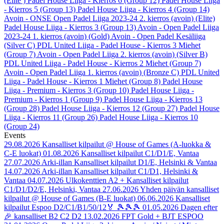
(Elite )
Padel House Liiga - Kierros 6 (Group 12)
Padel House Liiga
- Kierros 5 (Group 13)
Padel House Liiga - Kierros 4 (Group 14)
Avoin - ONSE Open Padel Liiga 2023-24 2. kierros (avoin) (Elite)
Padel House Liiga - Kierros 3 (Group 13)
Avoin - Open Padel Liiga
2023-24 1. kierros (avoin) (Gold)
Avoin - Open Padel Kesäliiga
(Silver C)
PDL United Liiga - Padel House - Kierros 3 Miehet
(Group 7)
Avoin - Open Padel Liiga 2. kierros (avoin) (Silver B)
PDL United Liiga - Padel House - Kierros 2 Miehet (Group 7)
Avoin - Open Padel Liiga 1. kierros (avoin) (Bronze C)
PDL United
Liiga - Padel House - Kierros 1 Miehet (Group 8)
Padel House
Liiga - Premium - Kierros 3 (Group 10)
Padel House Liiga -
Premium - Kierros 1 (Group 9)
Padel House Liiga - Kierros 13
(Group 28)
Padel House Liiga - Kierros 12 (Group 27)
Padel House
Liiga - Kierros 11 (Group 26)
Padel House Liiga - Kierros 10
(Group 24)
Events
29.08.2026
Kansalliset kilpailut @ House of Games (A-luokka &
C-E luokat)
01.08.2026
Kansalliset kilpailut C1/D1/E, Vantaa
27.07.2026
Arki-illan Kansalliset kilpailut D1/E, Helsinki & Vantaa
14.07.2026
Arki-illan Kansalliset kilpailut C1/D1, Helsinki &
Vantaa
04.07.2026
Ulkokenttien A2 + Kansalliset kilpailut
C1/D1/D2/E, Helsinki, Vantaa
27.06.2026
Yhden päivän kansalliset
kilpailut @ House of Games (B-E luokat)
06.06.2026
Kansalliset
kilpailut Espoo D2/C1/B1/50/12🏅 🎾🎾🎾
01.05.2026
Dagen efter
🎉 kansalliset B2 C2 D2
13.02.2026
FPT Gold + BJT ESPOO