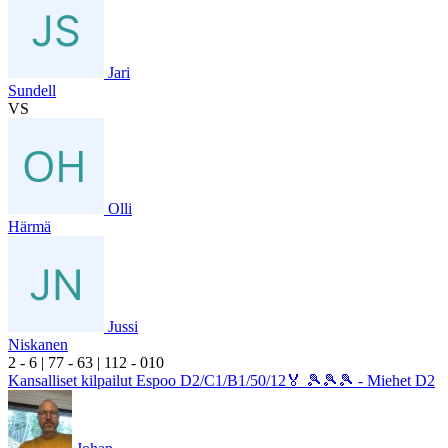
Jari
Sundell
VS
Olli
Härmä
Jussi
Niskanen
2
- 6
|
7
7
- 6
3
|
1
12
- 0
10
Kansalliset kilpailut Espoo D2/C1/B1/50/12🏅 🎾🎾🎾 - Miehet D2