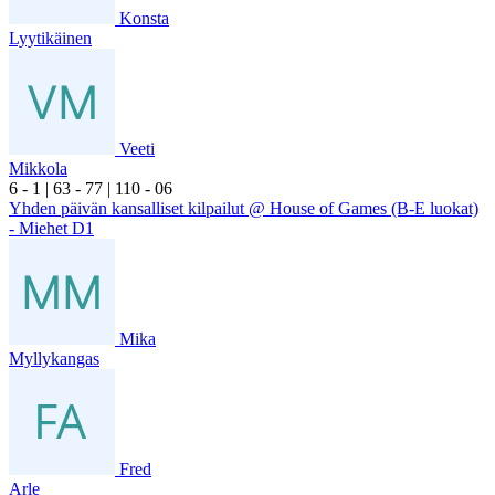
Konsta
Lyytikäinen
Veeti
Mikkola
6
- 1
|
6
3
- 7
7
|
1
10
- 0
6
Yhden päivän kansalliset kilpailut @ House of Games (B-E luokat)
- Miehet D1
Mika
Myllykangas
Fred
Arle