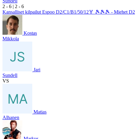
Sundell
2
- 6
|
2
- 6
Kansalliset kilpailut Espoo D2/C1/B1/50/12🏅 🎾🎾🎾 - Miehet D2
Kostas
Mikkola
Jari
Sundell
VS
Matias
Alhanen
Markus