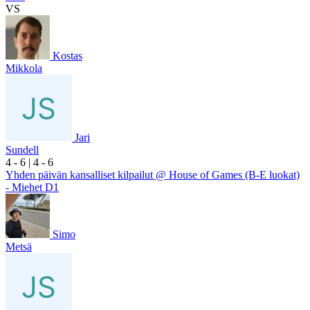
VS
Kostas
Mikkola
Jari
Sundell
4
- 6
|
4
- 6
Yhden päivän kansalliset kilpailut @ House of Games (B-E luokat)
- Miehet D1
Simo
Metsä