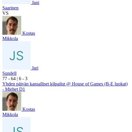
Jani
Saarinen
VS
Kostas
Mikkola
Jari
Sundell
7
7
- 6
4
|
6
- 3
Yhden päivän kansalliset kilpailut @ House of Games (B-E luokat)
- Miehet D1
Kostas
Mikkola