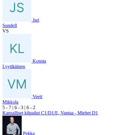
Jari
Sundell
VS
Konsta
Lyytikäinen
Veeti
Mikkola
5
- 7
|
6
- 3
|
6
- 2
Kansalliset kilpailut C1/D1/E, Vantaa - Miehet D1
Pekka