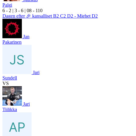
Palgi
6
- 2
|
3
- 6
|
0
8
- 1
10
Dagen efter 🎉 kansalliset B2 C2 D2 - Miehet D2
Jan
Pakarinen
Jari
Sundell
VS
Jari
Tiilikka