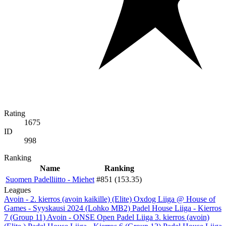
Rating
1675
ID
998
Ranking
Name
Ranking
Suomen Padelliitto - Miehet
#851 (153.35)
Leagues
Avoin - 2. kierros (avoin kaikille) (Elite)
Oxdog Liiga @ House of
Games - Syyskausi 2024 (Lohko MB2)
Padel House Liiga - Kierros
7 (Group 11)
Avoin - ONSE Open Padel Liiga 3. kierros (avoin)