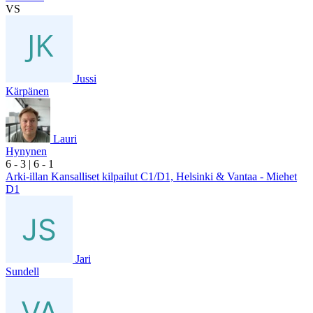
VS
Jussi
Kärpänen
Lauri
Hynynen
6
- 3
|
6
- 1
Arki-illan Kansalliset kilpailut C1/D1, Helsinki & Vantaa - Miehet
D1
Jari
Sundell