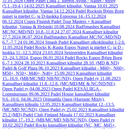
31.01.2026
Open Padel Liiga 2. kierros Avoin / Naiset / Mixty
(5.1.-19.4.)
14.02.2025
Kansalliset kilpailut, Vantaa
10.01.2025
Kansalliset kilpailut, Vantaa
14.12.2024
Padel Rocksin Björn Borg
naiset ja miehet C- ja D-luokka Espoossa 14.-15.12.2024
06.12.2024
Cupra Finnish Padel Tour Masters + Kansalliset
kilpailut, Vantaa & Helsinki
10.08.2024
BadSmashes Kansalliset
MC/NC/MD/ND 10.8.-11.8.24
27.07.2024
Kansalliset kilpailut
27.7.2024
06.07.2024
BadSmashes Kansalliset MC/NC/MD/ND
6.7.-7.7.24
01.06.2024
Smash Padel Kansalliset ulkokilpailut 1-2.6.
11.05.2024
Padel Rocks K-Rauta Espoo Naiset ja miehet C- ja D -
luokka 11.-12.5.2024
23.03.2024
Senioreiden Kansalliset kilpailut
23.-24.3.2024, Espoo
06.01.2024
Padel Rocks Espoo Björn Borg
6.-7.1.2024
28.10.2023
Kansalliset kilpailut 28.10. (MD & ND)
Padel & Golf Plaza
06.10.2023
Kansalliset kilpailut - M60+, N60+,
M50+, N50+, M40+, N40+
15.09.2023
Kansalliset kilpailut
15.-16.9. (MB/MC/MD NB/NC/ND), Open Padel ry
11.08.2023
Kansalliset kilpailut 11.8.-12.8. (MC/MD/ME & NC/ND/NE),
Open Padel ry
04.08.2023
Open Padel KESÄLIIGA -
Lopputurnaus
09.06.2023
Padel House kansalliset kilpailut
9.6.-10.6.
04.06.2023
Orimattila Open (Harraste Mixty),
Kansallinen kilpailu
12.05.2023
Kansalliset kilpailut 12.-13.5.
(MC/MD NC/ND), Open Padel ry
25.02.2023
Kansalliset kilpailut
25.2 (MD) Padel Club Finland Masala
17.02.2023
Kansalliset
kilpailut 17.-19.2. (MB/MC/MD NB/NC/ND), Open Padel ry
10.02.2023
Padel Rocks kansalliset kilpailut (NC, MC, M45+,