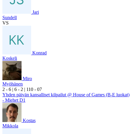
Jari
Sundell
VS
Konrad
Koskeli
Miro
Myöhänen
2
- 6
|
6
- 2
|
1
10
- 0
7
Yhden päivän kansalliset kilpailut @ House of Games (B-E luokat)
- Miehet D1
Kostas
Mikkola