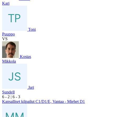
Kari
Toni
Puuppo
VS
Kostas
Mikkola
Jari
Sundell
6
- 2
|
6
- 3
Kansalliset kilpailut C1/D1/E, Vantaa - Miehet D1