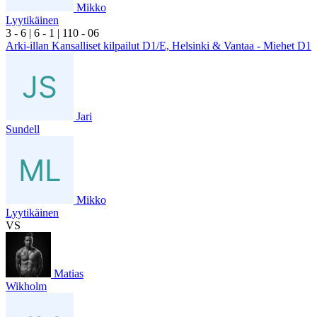
Mikko
Lyytikäinen
3
- 6
|
6
- 1
|
1
10
- 0
6
Arki-illan Kansalliset kilpailut D1/E, Helsinki & Vantaa - Miehet D1
Jari
Sundell
Mikko
Lyytikäinen
VS
Matias
Wikholm