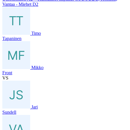
Vantaa - Miehet D2
Timo
Tapaninen
Mikko
Front
VS
Jari
Sundell