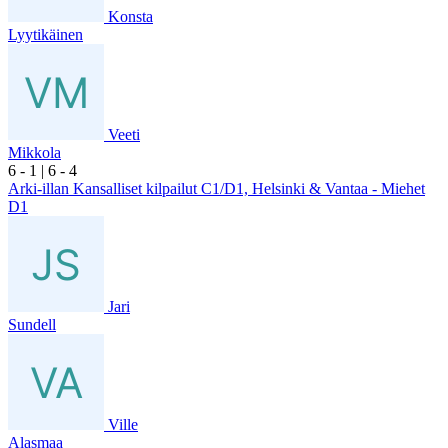
Konsta
Lyytikäinen
Veeti
Mikkola
6
- 1
|
6
- 4
Arki-illan Kansalliset kilpailut C1/D1, Helsinki & Vantaa - Miehet
D1
Jari
Sundell
Ville
Alasmaa