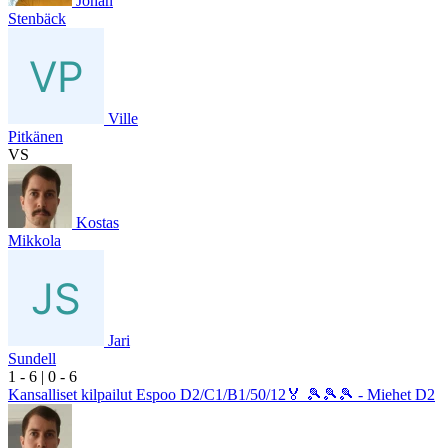
Johan
Stenbäck
Ville
Pitkänen
VS
Kostas
Mikkola
Jari
Sundell
1
- 6
|
0
- 6
Kansalliset kilpailut Espoo D2/C1/B1/50/12🏅 🎾🎾🎾 - Miehet D2