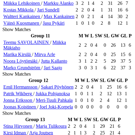
Miikka
Lehikoinen
/
Markku
Alanko
3
2
1
4
2
31
26
7
Kostas
Mikkola
/
Jari
Sundell
2
2
0
4
1
31
16
6
Waltteri
Kankainen
/
Max
Kankainen
2
0
2
1
4
14
30
2
Väinö
Kuosmanen
/
Jasu
Pykäri
1
0
1
0
2
8
12
1
Show Matches
Group 11
M
W
L
SW
SL
GW
GL
P
Teemu
SAVOLAINEN
/
Miikka
2
2
0
4
0
26
13
6
Mäkiaho
Marika
Kirsilä
/
Mirva
Arle
2
2
0
4
0
25
15
6
Noora
Löytömäki
/
Jutta
Kallanto
3
1
2
2
5
29
37
5
Marko
Grundström
/
Jari
Saajo
3
0
3
1
6
22
37
3
Show Matches
Group 12
M
W
L
SW
SL
GW
GL
P
Emil
Hermansson
/
Sakari
Pöyhönen
2
2
0
4
1
25
16
6
Patrik
Wikberg
/
Jukka
Pohjanoksa
1
0
1
1
2
12
13
1
Jonna
Eriksson
/
Meri-Tuuli
Pahkala
1
0
1
0
2
4
12
1
Joonas
Koistinen
/
Joel
Joki-Korpela
0
0
0
0
0
0
0
0
Show Matches
Group 13
M
W
L
SW
SL
GW
GL
P
Stina
Hirvonen
/
Marja
Tulikoura
2
2
0
4
1
29
21
6
Kirsi
Idman
/
Arja
Joutsen
2
1
1
3
2
25
21
4