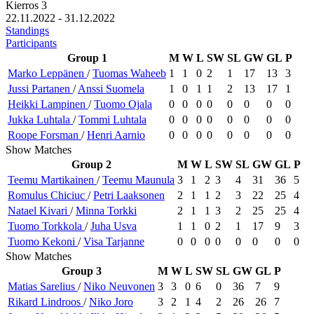
Kierros 3
22.11.2022 - 31.12.2022
Standings
Participants
Group 1
M
W
L
SW
SL
GW
GL
P
Marko
Leppänen
/
Tuomas
Waheeb
1
1
0
2
1
17
13
3
Jussi
Partanen
/
Anssi
Suomela
1
0
1
1
2
13
17
1
Heikki
Lampinen
/
Tuomo
Ojala
0
0
0
0
0
0
0
0
Jukka
Luhtala
/
Tommi
Luhtala
0
0
0
0
0
0
0
0
Roope
Forsman
/
Henri
Aarnio
0
0
0
0
0
0
0
0
Show Matches
Group 2
M
W
L
SW
SL
GW
GL
P
Teemu
Martikainen
/
Teemu
Maunula
3
1
2
3
4
31
36
5
Romulus
Chiciuc
/
Petri
Laaksonen
2
1
1
2
3
22
25
4
Natael
Kivari
/
Minna
Torkki
2
1
1
3
2
25
25
4
Tuomo
Torkkola
/
Juha
Usva
1
1
0
2
1
17
9
3
Tuomo
Kekoni
/
Visa
Tarjanne
0
0
0
0
0
0
0
0
Show Matches
Group 3
M
W
L
SW
SL
GW
GL
P
Matias
Sarelius
/
Niko
Neuvonen
3
3
0
6
0
36
7
9
Rikard
Lindroos
/
Niko
Joro
3
2
1
4
2
26
26
7