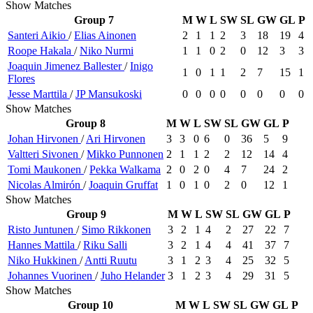
Show Matches
Group 7
M
W
L
SW
SL
GW
GL
P
Santeri
Aikio
/
Elias
Ainonen
2
1
1
2
3
18
19
4
Roope
Hakala
/
Niko
Nurmi
1
1
0
2
0
12
3
3
Joaquin
Jimenez Ballester
/
Inigo
1
0
1
1
2
7
15
1
Flores
Jesse
Marttila
/
JP
Mansukoski
0
0
0
0
0
0
0
0
Show Matches
Group 8
M
W
L
SW
SL
GW
GL
P
Johan
Hirvonen
/
Ari
Hirvonen
3
3
0
6
0
36
5
9
Valtteri
Sivonen
/
Mikko
Punnonen
2
1
1
2
2
12
14
4
Tomi
Maukonen
/
Pekka
Walkama
2
0
2
0
4
7
24
2
Nicolas
Almirón
/
Joaquin
Gruffat
1
0
1
0
2
0
12
1
Show Matches
Group 9
M
W
L
SW
SL
GW
GL
P
Risto
Juntunen
/
Simo
Rikkonen
3
2
1
4
2
27
22
7
Hannes
Mattila
/
Riku
Salli
3
2
1
4
4
41
37
7
Niko
Hukkinen
/
Antti
Ruutu
3
1
2
3
4
25
32
5
Johannes
Vuorinen
/
Juho
Helander
3
1
2
3
4
29
31
5
Show Matches
Group 10
M
W
L
SW
SL
GW
GL
P