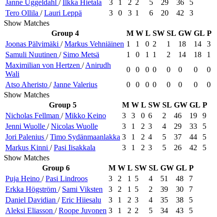
Janne
Uggeldahl
/
Ilkka
Hietala
3
1
2
2
5
29
36
5
Tero
Ollila
/
Lauri
Leppä
3
0
3
1
6
20
42
3
Show Matches
Group 4
M
W
L
SW
SL
GW
GL
P
Joonas
Pälvimäki
/
Markus
Vehniäinen
1
1
0
2
1
18
14
3
Samuli
Nuutinen
/
Simo
Metsä
1
0
1
1
2
14
18
1
Maximilian
von Hertzen
/
Anirudh
0
0
0
0
0
0
0
0
Wali
Atso
Aheristo
/
Janne
Valerius
0
0
0
0
0
0
0
0
Show Matches
Group 5
M
W
L
SW
SL
GW
GL
P
Nicholas
Fellman
/
Mikko
Keino
3
3
0
6
2
46
19
9
Jenni
Wuolle
/
Nicolas
Wuolle
3
1
2
3
4
29
33
5
Jori
Palenius
/
Timo
Sydänmaanlakka
3
1
2
4
5
37
44
5
Markus
Kinni
/
Pasi
Iisakkala
3
1
2
3
5
26
42
5
Show Matches
Group 6
M
W
L
SW
SL
GW
GL
P
Puja
Heino
/
Pasi
Lindroos
3
2
1
5
4
51
48
7
Erkka
Högström
/
Sami
Viksten
3
2
1
5
2
39
30
7
Daniel
Davidian
/
Eric
Hiiesalu
3
1
2
3
4
35
38
5
Aleksi
Eliasson
/
Roope
Juvonen
3
1
2
2
5
34
43
5