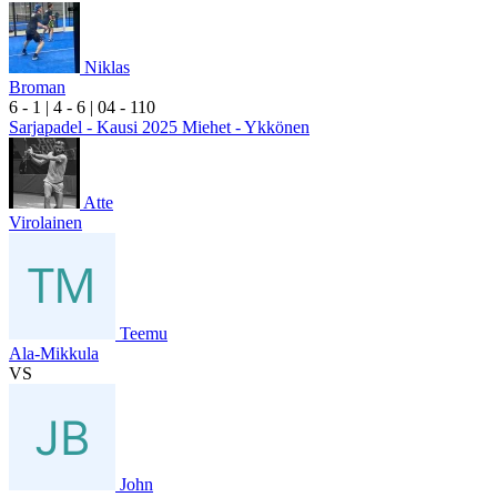
Niklas
Broman
6
- 1
|
4
- 6
|
0
4
- 1
10
Sarjapadel - Kausi 2025 Miehet - Ykkönen
Atte
Virolainen
Teemu
Ala-Mikkula
VS
John