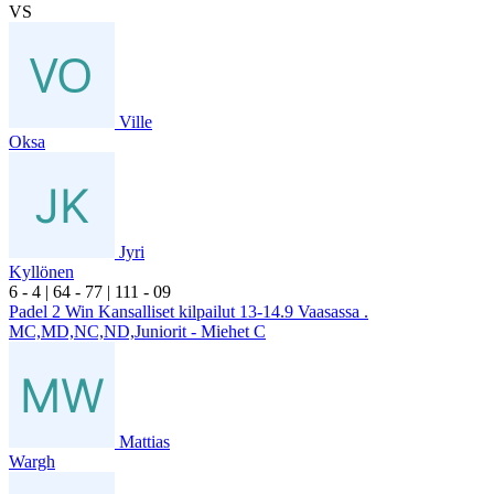
VS
Ville
Oksa
Jyri
Kyllönen
6
- 4
|
6
4
- 7
7
|
1
11
- 0
9
Padel 2 Win Kansalliset kilpailut 13-14.9 Vaasassa .
MC,MD,NC,ND,Juniorit - Miehet C
Mattias
Wargh