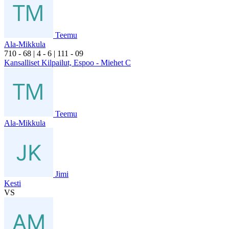
Teemu
Ala-Mikkula
7
10
- 6
8
|
4
- 6
|
1
11
- 0
9
Kansalliset Kilpailut, Espoo - Miehet C
Teemu
Ala-Mikkula
Jimi
Kesti
VS