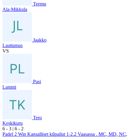
Teemu
Ala-Mikkula
Jaakko
Lauttamus
VS
Pasi
Lammi
Tero
Keskikuru
6
- 3
|
6
- 2
Padel 2 Win Kansalliset kilpailut 1-2.2 Vaasassa . MC, MD, NC,