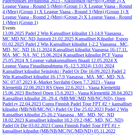
Padeljunkies Invitational 2023 - Alkulohkot (ke+to) (Group 2)
X
League Vaasa - Round 5 (Men) (Group 1)
X League Vaasa - Round
4 (Men) (Group 1)
X League Vaasa - Round 3 (Men) (Group 1)
X
League Vaasa - Round 2 (Men) (Group 2)
X League Vaasa - Round
1 (Men) (Group 1)
Events
13.09.2025
Padel 2 Win Kansalliset kilpailut 13-14.9 Vaasassa .
MC,MD,NC,ND,Juniorit
21.02.2025
Kansalliset Kilpailut, Espoo
01.02.2025
Padel 2 Win Kansalliset kilpailut 1-2.2 Vaasassa . MC,
MD, NC, ND
16.11.2024
Kansalliset kilpailut Vaasassa 16-17.11.
MA, MC, NA, NC
15.06.2024
Kansalliset kilpailut PCF Vaasa
25.05.2024
X League valtakunnallinen finaali
12.05.2024
X
League Vaasa Finaalitapahtuma (6.-12.5.2024)
13.01.2024
Kansalliset kilpailut Seinäjoki / Padel Or Die
16.09.2023
Padel 2
Win Kansalliset kilpailut 16-17.9 Vaasassa . MA, MC, MD, NA,
NC
07.07.2023
K-Market Suvilahti Open 7.7.2023 - Vaasa
Klemettilä
22.06.2023
RS Open 22.6.2023 - Vaasa Klemettilä
15.06.2023
BioSteel Open 15.6.2023 - Vaasa Klemettilä
28.04.2023
Kansalliset kilpailut 28.-29.4. (MB/MC/MD NB/NC/ND), Open
Padel ry
22.04.2023
Cupra Finnish Padel Tour FPT #2 + kansalliset
kilpailut (MB/NB/MC/NC) Padel Or Die
25.02.2023
Padel 2 Win
Kansalliset kilpailut 25-26.2 Vaasassa . MC, MD, NC, ND
18.02.2023
Kansalliset kilpailut 18.2-19.2 (MC, MD, NC, ND)
Padel Or Die
03.02.2023
Cupra Finnish Padel Tour FPT #1 +
kansalliset kilpailut (MB/NB/MC/NC/MD/ND)
05.11.2022