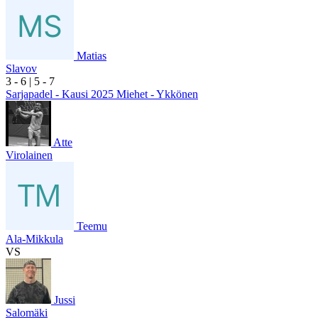
Matias
Slavov
3
- 6
|
5
- 7
Sarjapadel - Kausi 2025 Miehet - Ykkönen
Atte
Virolainen
Teemu
Ala-Mikkula
VS
Jussi
Salomäki