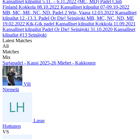
Kansalliset kilpailut 5.11. – 6.11.2022 (MC, MD) Padel Club
Finland Kokkola
08.10.2022
Kansalliset kilpailut 07-09.10-2022
MB, MC, ME, NC, ND. Padel 2 Win, Vaasa
12.03.2022
Kansalliset
kilpailut 12.-13.3. Padel Or Die! Seinäjoki MB, MC, NC, ND, ME
19.02.2022
Ktk-Gtk padel Kansalliset kilpailut Kokkola
11.09.2021
Kansalliset kilpailut Padel Or Die! Seinäjoki
31.10.2020
Kansalliset
kilpailut #13 Seinäjoki
Latest Matches
All
Matches
Mix
Sarjapadel - Kausi 2025-26 Miehet - Kakkonen
Vili
Niemelä
Lasse
Huttunen
VS