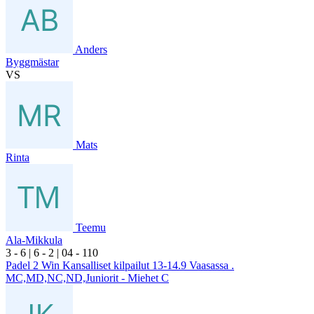
Anders
Byggmästar
VS
Mats
Rinta
Teemu
Ala-Mikkula
3
- 6
|
6
- 2
|
0
4
- 1
10
Padel 2 Win Kansalliset kilpailut 13-14.9 Vaasassa .
MC,MD,NC,ND,Juniorit - Miehet C