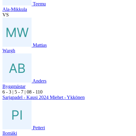
Teemu
Ala-Mikkula
VS
Mattias
Wargh
Anders
Byggmästar
6
- 3
|
5
- 7
|
0
8
- 1
10
Sarjapadel - Kausi 2024 Miehet - Ykkönen
Petteri
Ilomäki