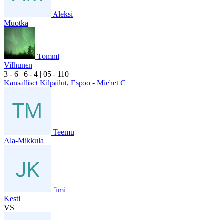
Aleksi
Muotka
Tommi
Vilhunen
3
- 6
|
6
- 4
|
0
5
- 1
10
Kansalliset Kilpailut, Espoo - Miehet C
Teemu
Ala-Mikkula
Jimi
Kesti
VS