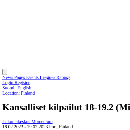
News
Pages
Events
Leagues
Ratings
Login
Register
Suomi
|
English
Location:
Finland
Kansalliset kilpailut 18-19.2 
Liikuntakeskus Momentum
18.02.2023 - 19.02.2023
Pori, Finland