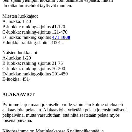
Sen sijaan ylempiin luokkiin voin osallistua vapaasti, mikäli
ilmoittautumisehdot täyttyvät muuten.
Miesten luokkajaot
A-luokka: 1-40
B-luokka: ranking-sijoitus 41-120
C-luokka: ranking-sijoitus 121-470
D-luokka: ranking-sijoitus
471-1000
E-luokka: ranking-sijoitus 1001 -
Naisten luokkajaot
A-luokka: 1-20
B-luokka: ranking-sijoitus 21-75
C-luokka: ranking-sijoitus 76-200
D-luokka: ranking-sijoitus 201-450
E-luokka: 451-
ALAKAAVIOT
Pyrimme tarjoamaan jokaiselle parille vähintään kolme ottelua eli
alakaavioita pelataan. Alakaavioita yritetään pelata jo ensimmäisenä
pelipäivänä, mutta varauduthan, että niitä saatetaan pelata myös
toisena päivänä.
Käytössämme on Martinlaaksossa 6 nelinpelikenttää ja