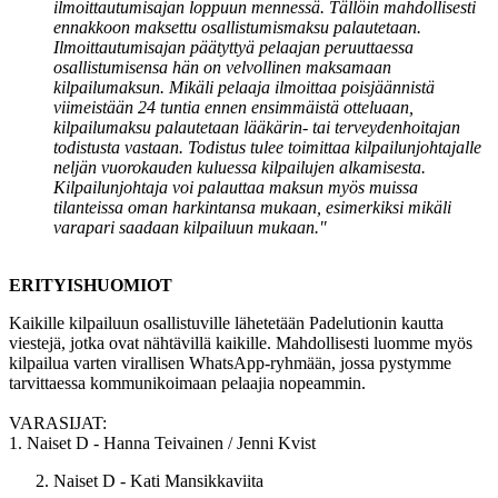
ilmoittautumisajan loppuun mennessä. Tällöin mahdollisesti
ennakkoon maksettu osallistumismaksu palautetaan.
Ilmoittautumisajan päätyttyä pelaajan peruuttaessa
osallistumisensa hän on velvollinen maksamaan
kilpailumaksun. Mikäli pelaaja ilmoittaa poisjäännistä
viimeistään 24 tuntia ennen ensimmäistä otteluaan,
kilpailumaksu palautetaan lääkärin- tai terveydenhoitajan
todistusta vastaan. Todistus tulee toimittaa kilpailunjohtajalle
neljän vuorokauden kuluessa kilpailujen alkamisesta.
Kilpailunjohtaja voi palauttaa maksun myös muissa
tilanteissa oman harkintansa mukaan, esimerkiksi mikäli
varapari saadaan kilpailuun mukaan."
ERITYISHUOMIOT
Kaikille kilpailuun osallistuville lähetetään Padelutionin kautta
viestejä, jotka ovat nähtävillä kaikille. Mahdollisesti luomme myös
kilpailua varten virallisen WhatsApp-ryhmään, jossa pystymme
tarvittaessa kommunikoimaan pelaajia nopeammin.
VARASIJAT:
1. Naiset D - Hanna Teivainen / Jenni Kvist
Naiset D - Kati Mansikkaviita