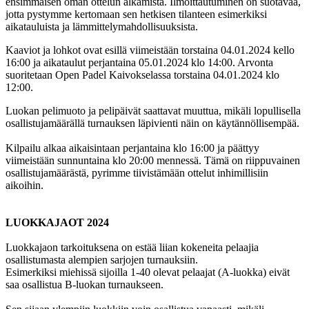
ensimmäisen oman ottelun alkamista. Ilmoittautuminen on suotavaa,
jotta pystymme kertomaan sen hetkisen tilanteen esimerkiksi
aikatauluista ja lämmittelymahdollisuuksista.
Kaaviot ja lohkot ovat esillä viimeistään torstaina 04.01.2024 kello
16:00 ja aikataulut perjantaina 05.01.2024 klo 14:00. Arvonta
suoritetaan Open Padel Kaivokselassa torstaina 04.01.2024 klo
12:00.
Luokan pelimuoto ja pelipäivät saattavat muuttua, mikäli lopullisella
osallistujamäärällä turnauksen läpivienti näin on käytännöllisempää.
Kilpailu alkaa aikaisintaan perjantaina klo 16:00 ja päättyy
viimeistään sunnuntaina klo 20:00 mennessä. Tämä on riippuvainen
osallistujamäärästä, pyrimme tiivistämään ottelut inhimillisiin
aikoihin.
LUOKKAJAOT 2024
Luokkajaon tarkoituksena on estää liian kokeneita pelaajia
osallistumasta alempien sarjojen turnauksiin.
Esimerkiksi miehissä sijoilla 1-40 olevat pelaajat (A-luokka) eivät
saa osallistua B-luokan turnaukseen.