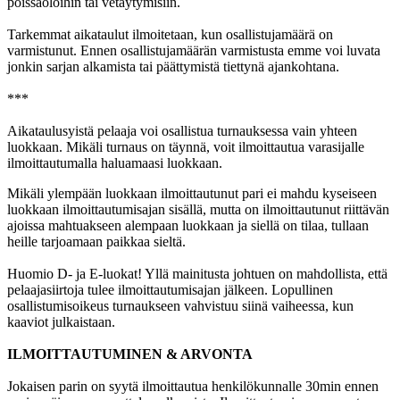
poissaoloihin tai vetäytymisiin.
Tarkemmat aikataulut ilmoitetaan, kun osallistujamäärä on
varmistunut. Ennen osallistujamäärän varmistusta emme voi luvata
jonkin sarjan alkamista tai päättymistä tiettynä ajankohtana.
***
Aikataulusyistä pelaaja voi osallistua turnauksessa vain yhteen
luokkaan. Mikäli turnaus on täynnä, voit ilmoittautua varasijalle
ilmoittautumalla haluamaasi luokkaan.
Mikäli ylempään luokkaan ilmoittautunut pari ei mahdu kyseiseen
luokkaan ilmoittautumisajan sisällä, mutta on ilmoittautunut riittävän
ajoissa mahtuakseen alempaan luokkaan ja siellä on tilaa, tullaan
heille tarjoamaan paikkaa sieltä.
Huomio D- ja E-luokat! Yllä mainitusta johtuen on mahdollista, että
pelaajasiirtoja tulee ilmoittautumisajan jälkeen. Lopullinen
osallistumisoikeus turnaukseen vahvistuu siinä vaiheessa, kun
kaaviot julkaistaan.
ILMOITTAUTUMINEN & ARVONTA
Jokaisen parin on syytä ilmoittautua henkilökunnalle 30min ennen