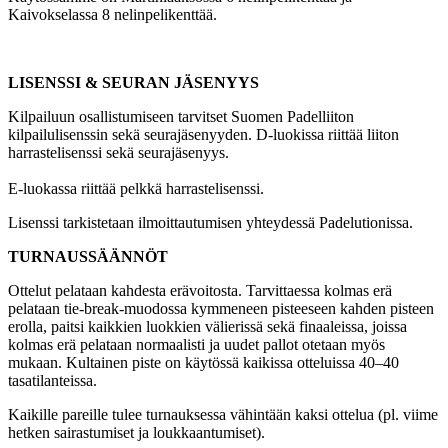
Kaivokselassa 8 nelinpelikenttää.
LISENSSI & SEURAN JÄSENYYS
Kilpailuun osallistumiseen tarvitset Suomen Padelliiton
kilpailulisenssin sekä seurajäsenyyden. D-luokissa riittää liiton
harrastelisenssi sekä seurajäsenyys.
E-luokassa riittää pelkkä harrastelisenssi.
Lisenssi tarkistetaan ilmoittautumisen yhteydessä Padelutionissa.
TURNAUSSÄÄNNÖT
Ottelut pelataan kahdesta erävoitosta. Tarvittaessa kolmas erä
pelataan tie-break-muodossa kymmeneen pisteeseen kahden pisteen
erolla, paitsi kaikkien luokkien välierissä sekä finaaleissa, joissa
kolmas erä pelataan normaalisti ja uudet pallot otetaan myös
mukaan. Kultainen piste on käytössä kaikissa otteluissa 40–40
tasatilanteissa.
Kaikille pareille tulee turnauksessa vähintään kaksi ottelua (pl. viime
hetken sairastumiset ja loukkaantumiset).