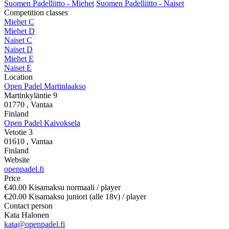
Suomen Padelliitto - Miehet
Suomen Padelliitto - Naiset
Competition classes
Miehet C
Miehet D
Naiset C
Naiset D
Miehet E
Naiset E
Location
Open Padel Martinlaakso
Martinkyläntie 9
01770
, Vantaa
Finland
Open Padel Kaivoksela
Vetotie 3
01610
, Vantaa
Finland
Website
openpadel.fi
Price
€40.00 Kisamaksu normaali
/ player
€20.00 Kisamaksu juniori (alle 18v)
/ player
Contact person
Kata Halonen
kata@openpadel.fi