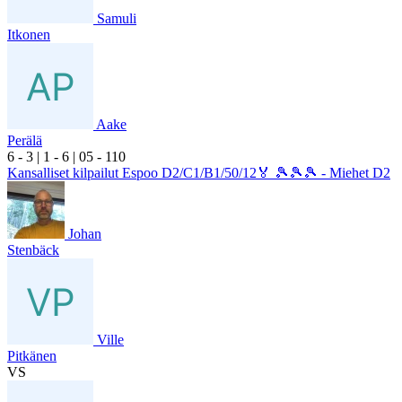
Samuli
Itkonen
Aake
Perälä
6
- 3
|
1
- 6
|
0
5
- 1
10
Kansalliset kilpailut Espoo D2/C1/B1/50/12🏅 🎾🎾🎾 - Miehet D2
Johan
Stenbäck
Ville
Pitkänen
VS