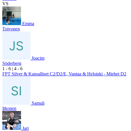
VS
Emma
Toivonen
Joacim
Söderberg
1
- 6
|
4
- 6
FPT Silver & Kansalliset C2/D2/E, Vantaa & Helsinki - Miehet D2
Samuli
Itkonen
Jari