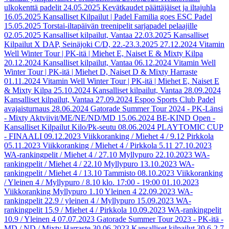
ulkokenttä padelit
24.05.2025
Kevätkaudet päättäjäiset ja iltajuhla
16.05.2025
Kansalliset Kilpailut | Padel Familia goes ESC Padel
15.05.2025
Torstai-iltapäivän treenipelit sarjapadel pelaajille
02.05.2025
Kansalliset kilpailut, Vantaa
22.03.2025
Kansalliset
Kilpailut X DAP, Seinäjoki C/D, 22.-23.3.2025
27.12.2024
Vitamin
Well Winter Tour | PK-itä | Miehet E, Naiset E & Mixty Kilpa
20.12.2024
Kansalliset kilpailut, Vantaa
06.12.2024
Vitamin Well
Winter Tour | PK-itä | Miehet D, Naiset D & Mixty Harraste
01.11.2024
Vitamin Well Winter Tour | PK-itä | Miehet E, Naiset E
& Mixty Kilpa
25.10.2024
Kansalliset kilpailut, Vantaa
28.09.2024
Kansalliset kilpailut, Vantaa
27.09.2024
Espoo Sports Club Padel
avajaisturnaus
28.06.2024
Gatorade Summer Tour 2024 - PK-Länsi
- Mixty Aktviivit/ME/NE/ND/MD
15.06.2024
BE-KIND Open -
Kansalliset Kilpailut Kilo/Pk-seutu
08.06.2024
PLAYTOMIC CUP
- FINAALI
09.12.2023
Viikkoranking / Miehet 4 / 9.12 Pirkkola
05.11.2023
Viikkoranking / Miehet 4 / Pirkkola 5.11
27.10.2023
WA-rankingpelit / Miehet 4 / 27.10 Myllypuro
22.10.2023
WA-
rankingpelit / Miehet 4 / 22.10 Myllypuro
13.10.2023
WA-
rankingpelit / Miehet 4 / 13.10 Tammisto
08.10.2023
Viikkoranking
/ Yleinen 4 / Myllypuro / 8.10 klo. 17:00 - 19:00
01.10.2023
Viikkoranking Myllypuro 1.10 Yleinen 4
22.09.2023
WA-
rankingpelit 22.9 / yleinen 4 / Myllypuro
15.09.2023
WA-
rankingpelit 15.9 / Miehet 4 / Pirkkola
10.09.2023
WA-rankingpelit
10.9 / Yleinen 4
07.07.2023
Gatorade Summer Tour 2023 - PK-itä -
MD / ND / Mixty Harraste
30.06.2023
Kansalliset kilpailut 30.6-2.7