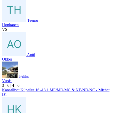
Teemu
Honkanen
VS
Antti
Okker
Feliks
Vuola
3
- 6
|
4
- 6
Kansalliset Kilpailut 16.-18.1 ME/MD/MC & NE/ND/NC - Miehet
D1