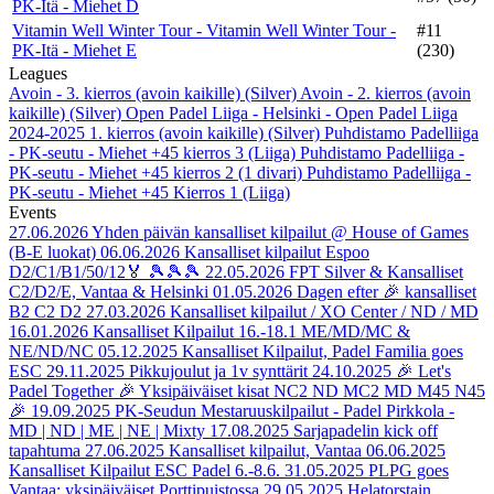
PK-Itä - Miehet D
Vitamin Well Winter Tour - Vitamin Well Winter Tour -
#11
PK-Itä - Miehet E
(230)
Leagues
Avoin - 3. kierros (avoin kaikille) (Silver)
Avoin - 2. kierros (avoin
kaikille) (Silver)
Open Padel Liiga - Helsinki - Open Padel Liiga
2024-2025 1. kierros (avoin kaikille) (Silver)
Puhdistamo Padelliiga
- PK-seutu - Miehet +45 kierros 3 (Liiga)
Puhdistamo Padelliiga -
PK-seutu - Miehet +45 kierros 2 (1 divari)
Puhdistamo Padelliiga -
PK-seutu - Miehet +45 Kierros 1 (Liiga)
Events
27.06.2026
Yhden päivän kansalliset kilpailut @ House of Games
(B-E luokat)
06.06.2026
Kansalliset kilpailut Espoo
D2/C1/B1/50/12🏅 🎾🎾🎾
22.05.2026
FPT Silver & Kansalliset
C2/D2/E, Vantaa & Helsinki
01.05.2026
Dagen efter 🎉 kansalliset
B2 C2 D2
27.03.2026
Kansalliset kilpailut / XO Center / ND / MD
16.01.2026
Kansalliset Kilpailut 16.-18.1 ME/MD/MC &
NE/ND/NC
05.12.2025
Kansalliset Kilpailut, Padel Familia goes
ESC
29.11.2025
Pikkujoulut ja 1v synttärit
24.10.2025
🎉 Let's
Padel Together 🎉 Yksipäiväiset kisat NC2 ND MC2 MD M45 N45
🎉
19.09.2025
PK-Seudun Mestaruuskilpailut - Padel Pirkkola -
MD | ND | ME | NE | Mixty
17.08.2025
Sarjapadelin kick off
tapahtuma
27.06.2025
Kansalliset kilpailut, Vantaa
06.06.2025
Kansalliset Kilpailut ESC Padel 6.-8.6.
31.05.2025
PLPG goes
Vantaa: yksipäiväiset Porttipuistossa
29.05.2025
Helatorstain