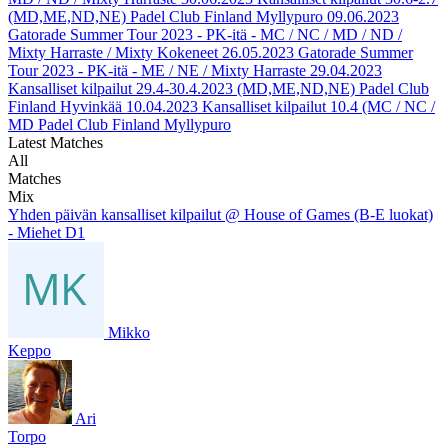
(MD,ME,ND,NE) Padel Club Finland Myllypuro
09.06.2023
Gatorade Summer Tour 2023 - PK-itä - MC / NC / MD / ND /
Mixty Harraste / Mixty Kokeneet
26.05.2023
Gatorade Summer
Tour 2023 - PK-itä - ME / NE / Mixty Harraste
29.04.2023
Kansalliset kilpailut 29.4-30.4.2023 (MD,ME,ND,NE) Padel Club
Finland Hyvinkää
10.04.2023
Kansalliset kilpailut 10.4 (MC / NC /
MD Padel Club Finland Myllypuro
Latest Matches
All
Matches
Mix
Yhden päivän kansalliset kilpailut @ House of Games (B-E luokat)
- Miehet D1
Mikko
Keppo
Ari
Torpo