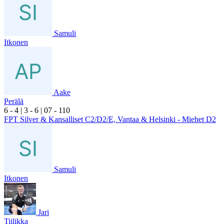
Samuli
Itkonen
Aake
Perälä
6
- 4
|
3
- 6
|
0
7
- 1
10
FPT Silver & Kansalliset C2/D2/E, Vantaa & Helsinki - Miehet D2
Samuli
Itkonen
Jari
Tiilikka