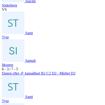
Joacim
Söderberg
VS
Sami
Tyni
Samuli
Itkonen
6
- 3
|
7
- 5
Dagen efter 🎉 kansalliset B2 C2 D2 - Miehet D2
Sami
Tyni