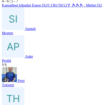
4
- 6
|
5
- 7
Kansalliset kilpailut Espoo D2/C1/B1/50/12🏅 🎾🎾🎾 - Miehet D2
Samuli
Itkonen
Aake
Perälä
VS
Petri
Tolonen