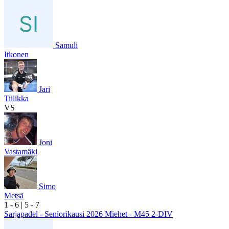
Samuli
Itkonen
Jari
Tiilikka
VS
Joni
Vastamäki
Simo
Metsä
1
- 6
|
5
- 7
Sarjapadel - Seniorikausi 2026 Miehet - M45 2-DIV