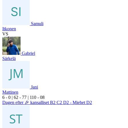
Samuli
Itkonen
VS
Gabriel
Särkelä
Jani
Mattinen
6
- 0
|
6
2
- 7
7
|
1
10
- 0
8
Dagen efter 🎉 kansalliset B2 C2 D2 - Miehet D2