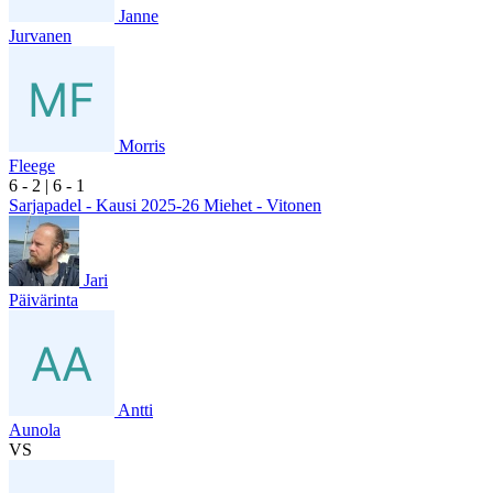
Janne
Jurvanen
Morris
Fleege
6
- 2
|
6
- 1
Sarjapadel - Kausi 2025-26 Miehet - Vitonen
Jari
Päivärinta
Antti
Aunola
VS