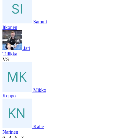
Samuli
Itkonen
Jari
Tiilikka
VS
Mikko
Keppo
Kalle
Narinen
6
- 4
|
6
- 3