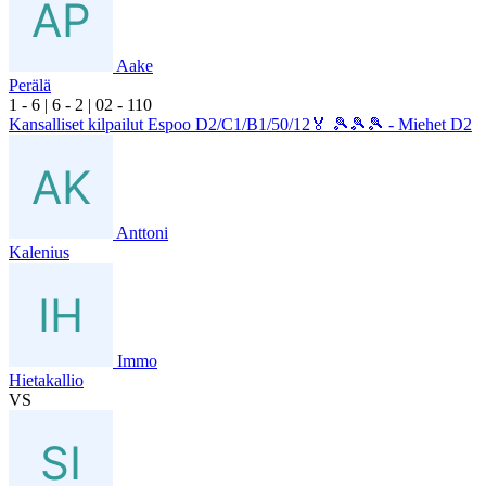
Aake
Perälä
1
- 6
|
6
- 2
|
0
2
- 1
10
Kansalliset kilpailut Espoo D2/C1/B1/50/12🏅 🎾🎾🎾 - Miehet D2
Anttoni
Kalenius
Immo
Hietakallio
VS