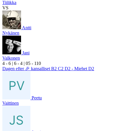
Tiilikka
VS
Antti
Nykänen
Jani
Valkonen
4
- 6
|
6
- 4
|
0
5
- 1
10
Dagen efter 🎉 kansalliset B2 C2 D2 - Miehet D2
Peetu
Vaittinen