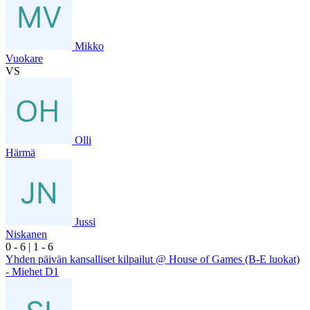
Mikko
Vuokare
VS
Olli
Härmä
Jussi
Niskanen
0
- 6
|
1
- 6
Yhden päivän kansalliset kilpailut @ House of Games (B-E luokat)
- Miehet D1