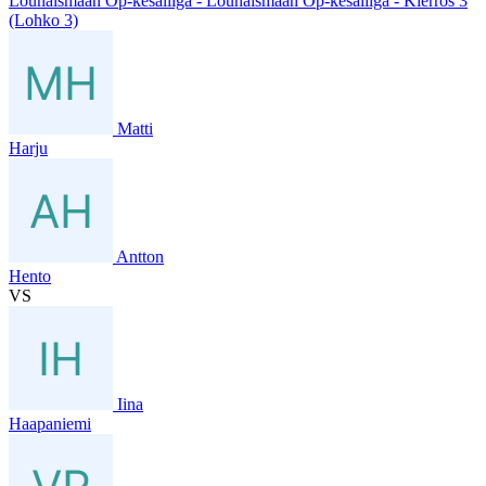
Lounaismaan Op-kesäliiga - Lounaismaan Op-kesäliiga - Kierros 3
(Lohko 3)
Matti
Harju
Antton
Hento
VS
Iina
Haapaniemi