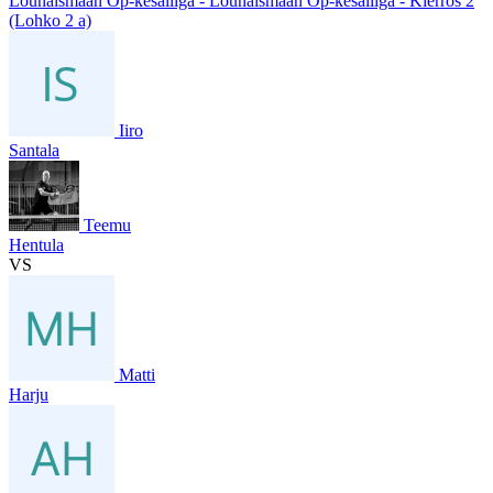
Lounaismaan Op-kesäliiga - Lounaismaan Op-kesäliiga - Kierros 2
(Lohko 2 a)
Iiro
Santala
Teemu
Hentula
VS
Matti
Harju