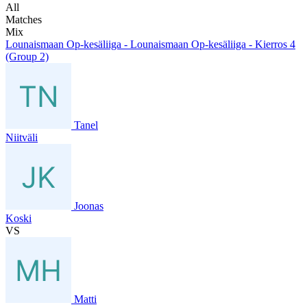
All
Matches
Mix
Lounaismaan Op-kesäliiga - Lounaismaan Op-kesäliiga - Kierros 4
(Group 2)
Tanel
Niitväli
Joonas
Koski
VS
Matti