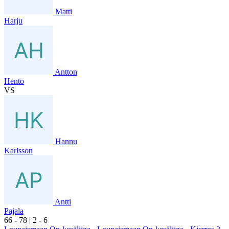
Matti
Harju
Antton
Hento
VS
Hannu
Karlsson
Antti
Pajala
6
6
- 7
8
|
2
- 6