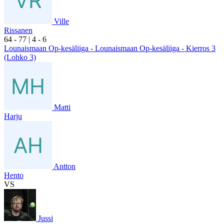
Ville
Rissanen
6
4
- 7
7
|
4
- 6
Lounaismaan Op-kesäliiga - Lounaismaan Op-kesäliiga - Kierros 3
(Lohko 3)
Matti
Harju
Antton
Hento
VS
Jussi