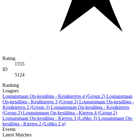
Rating
1555
ID
5124
Ranking
Leagues
Lounaismaan Op-kesäliiga - Kesäkierros 4 (Group 2)
Lounaismaan
Op-kesäliiga - Kesäkierros 3 (Group 2)
Lounaismaan Op-kesäliiga -
Kesäkierros 2 (Group 3)
Lounaismaan Op-kesäliiga - Kesäkierros
(Group 2)
Lounaismaan Op-kesäliiga - Kierros 4 (Group 2)
Lounaismaan Op-kesäliiga - Kierros 3 (Lohko 3)
Lounaismaan Op-
kesäliiga - Kierros 2 (Lohko 2 a)
Events
Latest Matches