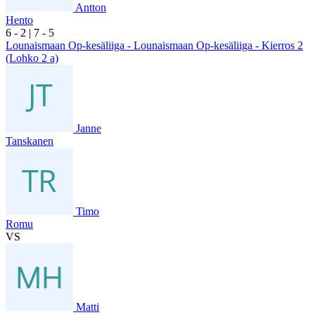
Antton
Hento
6
- 2
|
7
- 5
Lounaismaan Op-kesäliiga - Lounaismaan Op-kesäliiga - Kierros 2
(Lohko 2 a)
Janne
Tanskanen
Timo
Romu
VS
Matti