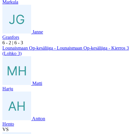
Markula
Janne
Granfors
6
- 2
|
6
- 3
Lounaismaan Op-kesäliiga - Lounaismaan Op-kesäliiga - Kierros 3
(Lohko 3)
Matti
Harju
Antton
Hento
VS