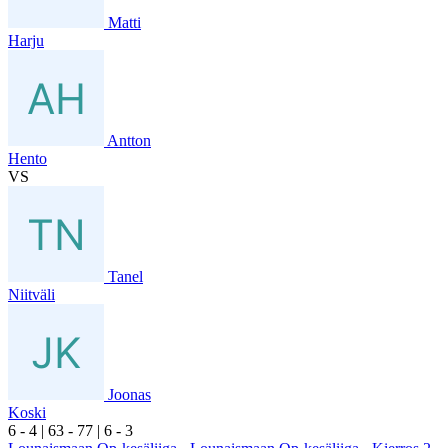
Matti
Harju
Antton
Hento
VS
Tanel
Niitväli
Joonas
Koski
6
- 4
|
6
3
- 7
7
|
6
- 3