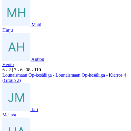
Matti
Harju
Antton
Hento
6
- 2
|
3
- 6
|
0
8
- 1
10
Lounaismaan Op-kesäliiga - Lounaismaan Op-kesäliiga - Kierros 4
(Group 2)
Jari
Melava