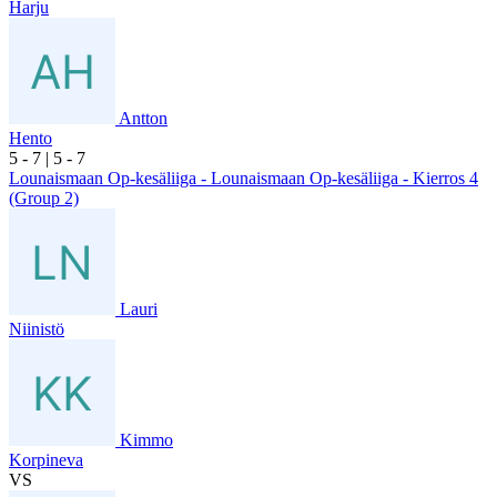
Harju
Antton
Hento
5
- 7
|
5
- 7
Lounaismaan Op-kesäliiga - Lounaismaan Op-kesäliiga - Kierros 4
(Group 2)
Lauri
Niinistö
Kimmo
Korpineva
VS