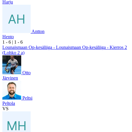
Harju
Antton
Hento
1
- 6
|
1
- 6
Lounaismaan Op-kesäliiga - Lounaismaan Op-kesäliiga - Kierros 2
(Lohko 2 a)
Otto
Järvinen
Peltsi
Peltola
VS