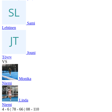
Sami
Lehtinen
Jouni
Töyry
VS
Monika
Niemi
Linda
Niemi
4
- 6
|
7
8
- 6
6
|
0
8
- 1
10