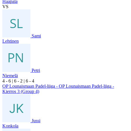
Haapala
VS
Sami
Lehtinen
Petri
Niemelä
4
- 6
|
6
- 2
|
6
- 4
OP Lounaismaan Padel-liiga - OP Lounaismaan Padel-liiga -
Kierros 3 (Group 4)
Jussi
Konkola