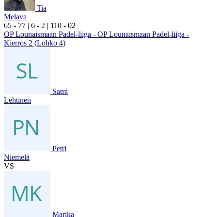
Tia
Melava
6
5
- 7
7
|
6
- 2
|
1
10
- 0
2
OP Lounaismaan Padel-liiga - OP Lounaismaan Padel-liiga -
Kierros 2 (Lohko 4)
Sami
Lehtinen
Petri
Niemelä
VS
Marika