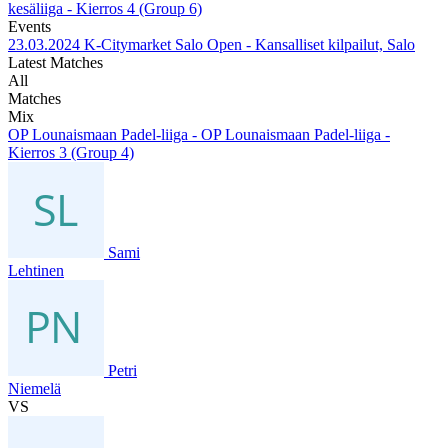
kesäliiga - Kierros 4 (Group 6)
Events
23.03.2024
K-Citymarket Salo Open - Kansalliset kilpailut, Salo
Latest Matches
All
Matches
Mix
OP Lounaismaan Padel-liiga - OP Lounaismaan Padel-liiga -
Kierros 3 (Group 4)
Sami
Lehtinen
Petri
Niemelä
VS