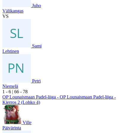
Juho
Välikangas
VS
Sami
Lehtinen
Petri
Niemelä
1
- 6
|
6
6
- 7
8
OP Lounaismaan Padel-liiga - OP Lounaismaan Padel-liiga -
Kierros 2 (Lohko 4)
Ville
Päivärinta