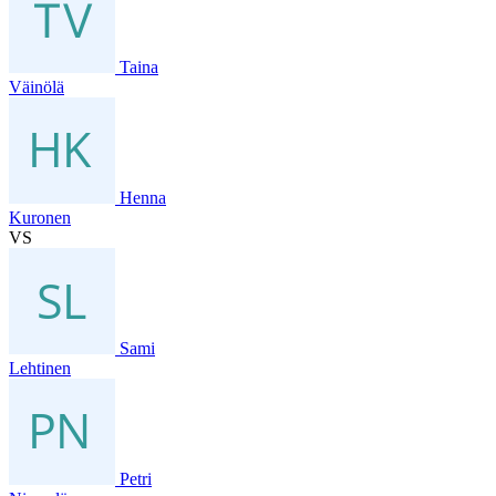
Taina
Väinölä
Henna
Kuronen
VS
Sami
Lehtinen
Petri