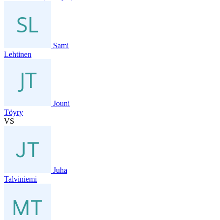
Sami
Lehtinen
Jouni
Töyry
VS
Juha
Talviniemi