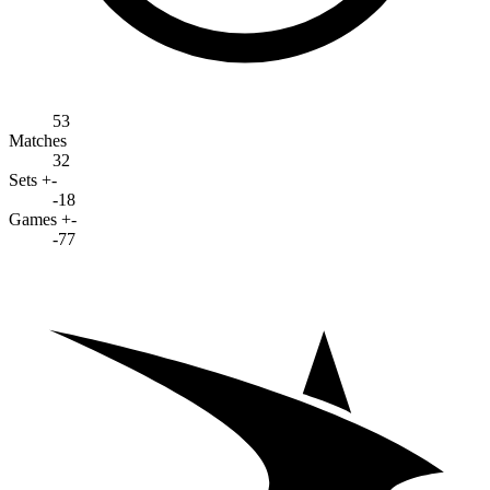
53
Matches
32
Sets +-
-18
Games +-
-77