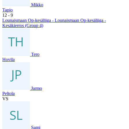
Mikko
Tapio
12
- 9
Lounaismaan Op-kesäliiga - Lounaismaan Op-kesäliiga -
Kesäkierros (Group 4)
Tero
Hovila
Jarmo
Peltola
VS
Sami