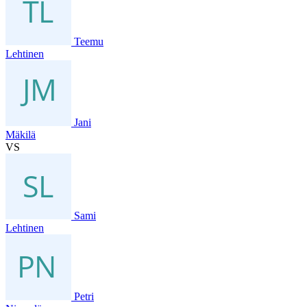
Teemu
Lehtinen
Jani
Mäkilä
VS
Sami
Lehtinen
Petri