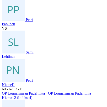
Petri
Papunen
VS
Sami
Lehtinen
Petri
Niemelä
6
0
- 6
7
|
2
- 6
OP Lounaismaan Padel-liiga - OP Lounaismaan Padel-liiga -
Kierros 2 (Lohko 4)