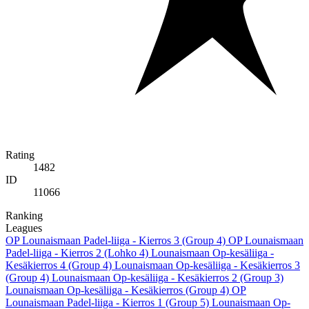
Rating
1482
ID
11066
Ranking
Leagues
OP Lounaismaan Padel-liiga - Kierros 3 (Group 4)
OP Lounaismaan
Padel-liiga - Kierros 2 (Lohko 4)
Lounaismaan Op-kesäliiga -
Kesäkierros 4 (Group 4)
Lounaismaan Op-kesäliiga - Kesäkierros 3
(Group 4)
Lounaismaan Op-kesäliiga - Kesäkierros 2 (Group 3)
Lounaismaan Op-kesäliiga - Kesäkierros (Group 4)
OP
Lounaismaan Padel-liiga - Kierros 1 (Group 5)
Lounaismaan Op-