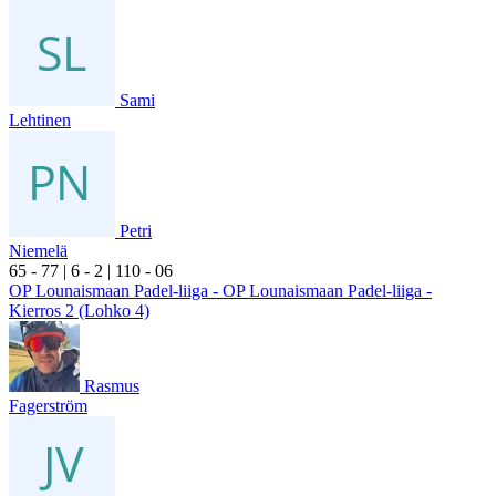
Sami
Lehtinen
Petri
Niemelä
6
5
- 7
7
|
6
- 2
|
1
10
- 0
6
OP Lounaismaan Padel-liiga - OP Lounaismaan Padel-liiga -
Kierros 2 (Lohko 4)
Rasmus
Fagerström