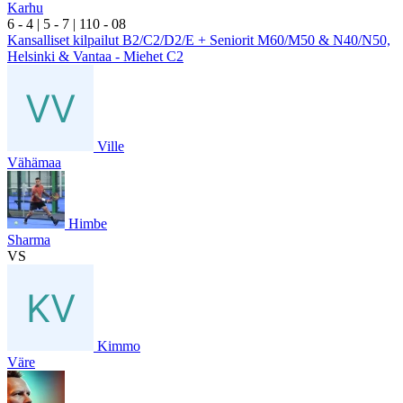
Karhu
6
- 4
|
5
- 7
|
1
10
- 0
8
Kansalliset kilpailut B2/C2/D2/E + Seniorit M60/M50 & N40/N50,
Helsinki & Vantaa - Miehet C2
Ville
Vähämaa
Himbe
Sharma
VS
Kimmo
Väre