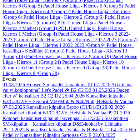
Padel House Liiga - Kierros 7 (Group 5)
Padel House Liiga -
Kierros 6 (Group 5)
Padel House Liiga - Kierros 5 (Group 5)
Padel
House Liiga - Kierros 4 (Group 5)
Padel House Liiga - Kierros 3
(Group 6)
Padel House Liiga - Kierros 2 (Group 6)
Padel House
Liiga - Kierros 1 (Group 6)
PDL United Liiga - Padel House -
Kierros 2 Miehet (Group 4)
PDL United Liiga - Padel House -
Kierros 1 Miehet (Group 4)
Padel House Liiga - Kierros 3 2022-
2023 (Group 5)
Padel House Liiga - Kierros 2 2022-2023 (Group 7)
Padel House Liiga - Kierros 1 2022-2023 (Group 9)
Padel House -
Kesäliiga - Kesäliiga (Group 3)
Padel House Liiga - Kierros 13
(Group 19)
Padel House Liiga - Kierros 12 (Group 19)
Padel House
Liiga - Kierros 11 (Group 24)
Padel House Liiga - Kierros 10
(Group 25)
Padel House Liiga - Kierros 9 (Group 28)
Padel House
Liiga - Kierros 8 (Group 28)
Events
01.08.2026
Housen Sarjapadel -tapahtuma
01.07.2026
Arki-iltana
vai viikonloppuna? Let's Padel 🎉 B2 C2 D2
01.05.2026
Dagen
efter 🎉 kansalliset B2 C2 D2
25.04.2026
Kansalliset kilpailut
B2/C2/D2/E + Seniorit M60/M50 & N40/N50, Helsinki & Vantaa
07.03.2026
Kansalliset kilpailut Espoo (C1/D1/E)
28.02.2026
Kansalliset kilpailut B1/C2/D2/E, Helsinki & Vantaa
09.01.2026
Kotonen kansalliset kilpailut Järvenpää
12.12.2025
Sisäkenttien
SM-kilpailut + Kansalliset kilpailut D&E-luokat by Lähitaksi
29.11.2025
Kansalliset kilpailut, Vantaa & Helsinki
12.04.2025
Hi5
Padel ry Kansalliset Kilpailut Sarjoissa C2, E
22.03.2025