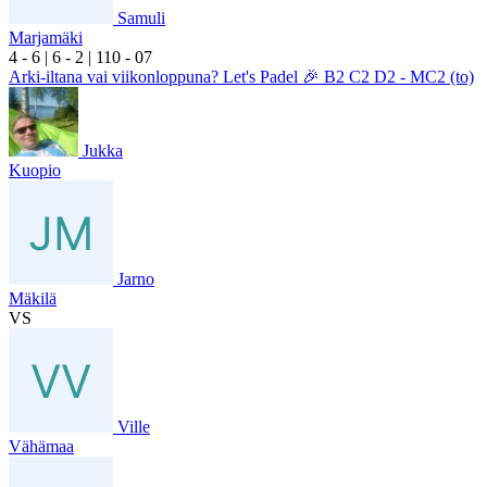
Samuli
Marjamäki
4
- 6
|
6
- 2
|
1
10
- 0
7
Arki-iltana vai viikonloppuna? Let's Padel 🎉 B2 C2 D2 - MC2 (to)
Jukka
Kuopio
Jarno
Mäkilä
VS
Ville
Vähämaa