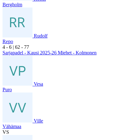
Bergholm
Rudolf
Repo
4
- 6
|
6
2
- 7
7
Sarjapadel - Kausi 2025-26 Miehet - Kolmonen
Vesa
Puro
Ville
Vähämaa
VS