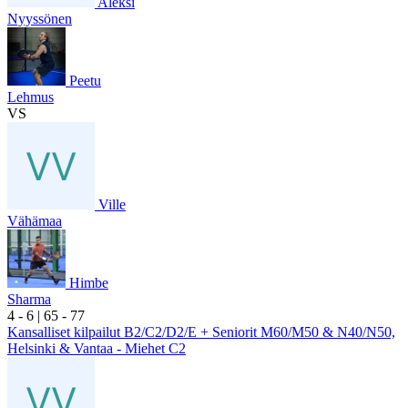
Aleksi
Nyyssönen
Peetu
Lehmus
VS
Ville
Vähämaa
Himbe
Sharma
4
- 6
|
6
5
- 7
7
Kansalliset kilpailut B2/C2/D2/E + Seniorit M60/M50 & N40/N50,
Helsinki & Vantaa - Miehet C2