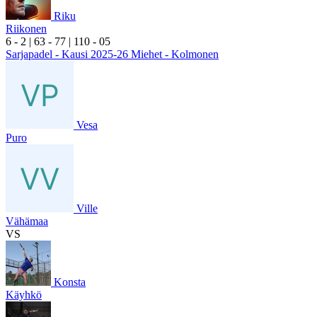
Riku
Riikonen
6
- 2
|
6
3
- 7
7
|
1
10
- 0
5
Sarjapadel - Kausi 2025-26 Miehet - Kolmonen
Vesa
Puro
Ville
Vähämaa
VS
Konsta
Käyhkö