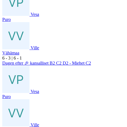
Vesa
Puro
Ville
Vähämaa
6
- 3
|
6
- 1
Dagen efter 🎉 kansalliset B2 C2 D2 - Miehet C2
Vesa
Puro
Ville