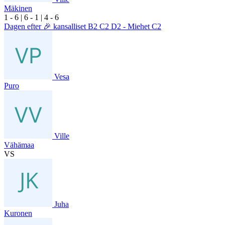
Mäkinen
1
- 6
|
6
- 1
|
4
- 6
Dagen efter 🎉 kansalliset B2 C2 D2 - Miehet C2
Vesa
Puro
Ville
Vähämaa
VS
Juha
Kuronen