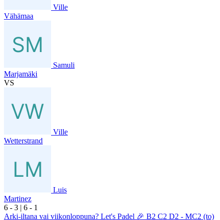
Ville
Vähämaa
Samuli
Marjamäki
VS
Ville
Wetterstrand
Luis
Martinez
6
- 3
|
6
- 1
Arki-iltana vai viikonloppuna? Let's Padel 🎉 B2 C2 D2 - MC2 (to)