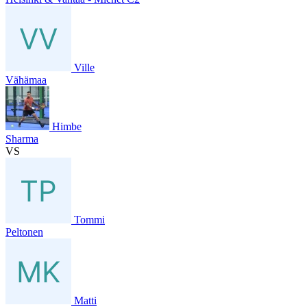
Ville
Vähämaa
Himbe
Sharma
VS
Tommi
Peltonen
Matti