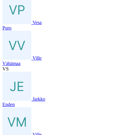
Vesa
Puro
Ville
Vähämaa
VS
Jarkko
Enden
Ville