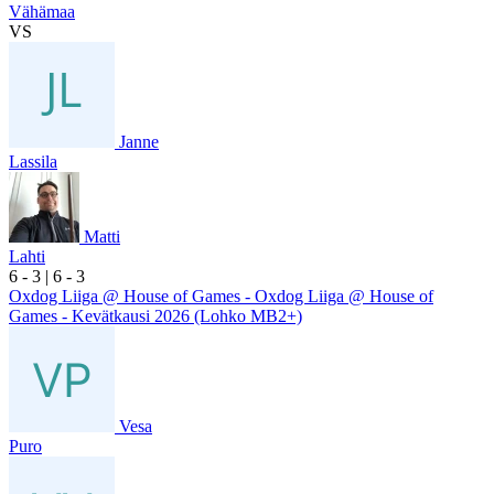
Vähämaa
VS
Janne
Lassila
Matti
Lahti
6
- 3
|
6
- 3
Oxdog Liiga @ House of Games - Oxdog Liiga @ House of
Games - Kevätkausi 2026 (Lohko MB2+)
Vesa
Puro