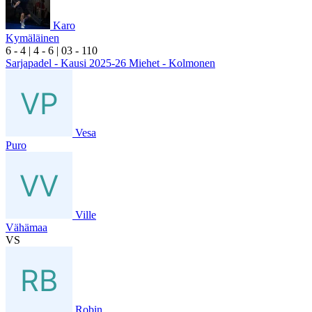
Karo
Kymäläinen
6
- 4
|
4
- 6
|
0
3
- 1
10
Sarjapadel - Kausi 2025-26 Miehet - Kolmonen
Vesa
Puro
Ville
Vähämaa
VS
Robin