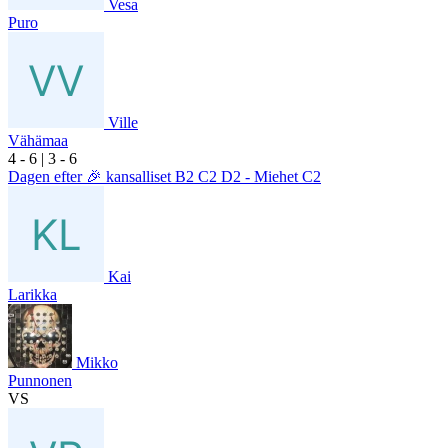
Vesa
Puro
Ville
Vähämaa
4
- 6
|
3
- 6
Dagen efter 🎉 kansalliset B2 C2 D2 - Miehet C2
Kai
Larikka
Mikko
Punnonen
VS