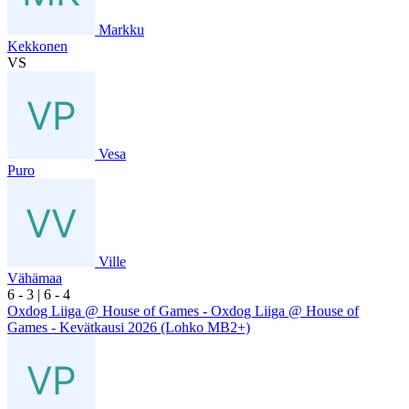
Markku
Kekkonen
VS
Vesa
Puro
Ville
Vähämaa
6
- 3
|
6
- 4
Oxdog Liiga @ House of Games - Oxdog Liiga @ House of
Games - Kevätkausi 2026 (Lohko MB2+)