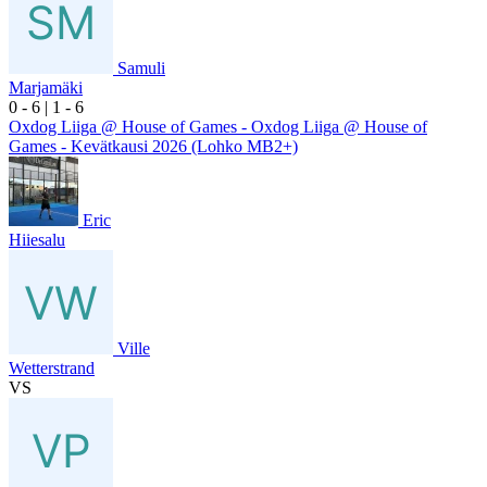
Samuli
Marjamäki
0
- 6
|
1
- 6
Oxdog Liiga @ House of Games - Oxdog Liiga @ House of
Games - Kevätkausi 2026 (Lohko MB2+)
Eric
Hiiesalu
Ville
Wetterstrand
VS