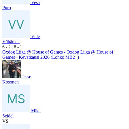
Vesa
Puro
Ville
Vähämaa
6
- 2
|
6
- 1
Oxdog Liiga @ House of Games - Oxdog Liiga @ House of
Games - Kevätkausi 2026 (Lohko MB2+)
Jesse
Kosonen
Mika
Seidel
VS