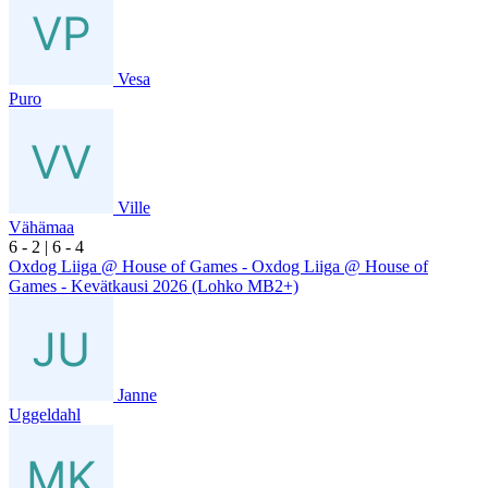
Vesa
Puro
Ville
Vähämaa
6
- 2
|
6
- 4
Oxdog Liiga @ House of Games - Oxdog Liiga @ House of
Games - Kevätkausi 2026 (Lohko MB2+)
Janne
Uggeldahl