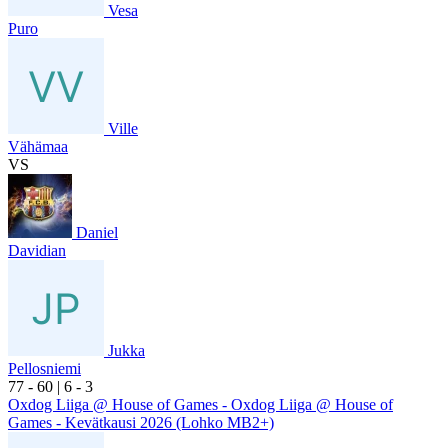
Vesa
Puro
Ville
Vähämaa
VS
Daniel
Davidian
Jukka
Pellosniemi
7
7
- 6
0
|
6
- 3
Oxdog Liiga @ House of Games - Oxdog Liiga @ House of
Games - Kevätkausi 2026 (Lohko MB2+)