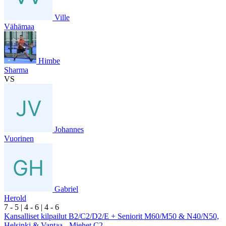
Ville
Vähämaa
Himbe
Sharma
VS
Johannes
Vuorinen
Gabriel
Herold
7
- 5
|
4
- 6
|
4
- 6
Kansalliset kilpailut B2/C2/D2/E + Seniorit M60/M50 & N40/N50,
Helsinki & Vantaa - Miehet C2