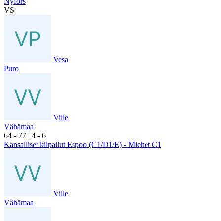
Nyfors
VS
Vesa
Puro
Ville
Vähämaa
6
4
- 7
7
|
4
- 6
Kansalliset kilpailut Espoo (C1/D1/E) - Miehet C1
Ville
Vähämaa