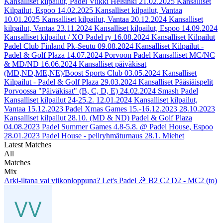
Kansalliset kilpailut, Padel Viikki Helsinki
21.02.2025
Kansalliset
Kilpailut, Espoo
14.02.2025
Kansalliset kilpailut, Vantaa
10.01.2025
Kansalliset kilpailut, Vantaa
20.12.2024
Kansalliset
kilpailut, Vantaa
23.11.2024
Kansalliset kilpailut, Espoo
14.09.2024
Kansalliset kilpailut / XO Padel ry
16.08.2024
Kansalliset Kilpailut
Padel Club Finland Pk-Seutu
09.08.2024
Kansalliset Kilpailut -
Padel & Golf Plaza
14.07.2024
Porvoon Padel Kansalliset MC/NC
& MD/ND
16.06.2024
Kansalliset päiväkisat
(MD,ND,ME,NE)/Boost Sports Club
03.05.2024
Kansalliset
Kilpailut - Padel & Golf Plaza
29.03.2024
Kansalliset Pääsiäispelit
Porvoossa "Päiväkisat" (B, C, D, E)
24.02.2024
Smash Padel
Kansalliset kilpailut 24-25.2.
12.01.2024
Kansalliset kilpailut,
Vantaa
15.12.2023
Padel Xmas Games 15.-16.12.2023
28.10.2023
Kansalliset kilpailut 28.10. (MD & ND) Padel & Golf Plaza
04.08.2023
Padel Summer Games 4.8-5.8. @ Padel House, Espoo
28.01.2023
Padel House - peliryhmäturnaus 28.1. Miehet
Latest Matches
All
Matches
Mix
Arki-iltana vai viikonloppuna? Let's Padel 🎉 B2 C2 D2 - MC2 (to)