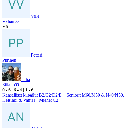
Ville
Vähämaa
VS
Petteri
Piirinen
Juha
Sillanpää
0
- 6
|
6
- 4
|
1
- 6
Kansalliset kilpailut B2/C2/D2/E + Seniorit M60/M50 & N40/N50,
Helsinki & Vantaa - Miehet C2