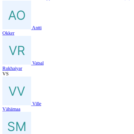
Antti
Okker
Vatsal
Rukhaiyar
VS
Ville
Vähämaa