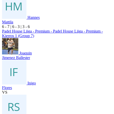
Hannes
Mattila
6
- 7
|
6
- 3
|
3
- 6
Padel House Liiga - Premium - Padel House Liiga - Premium -
Kierros 1 (Group 7)
Joaquin
Jimenez Ballester
Inigo
Flores
VS