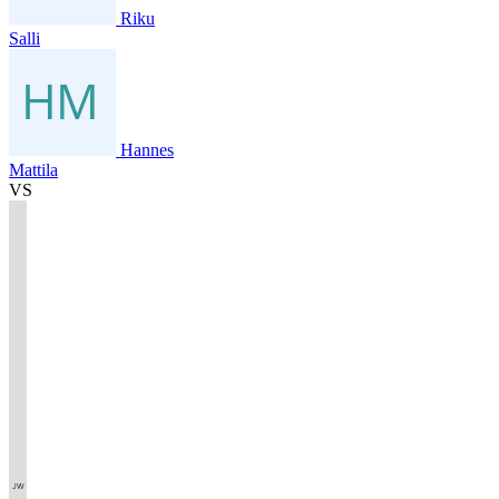
Riku
Salli
Hannes
Mattila
VS