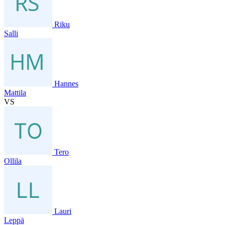
Riku
Salli
Hannes
Mattila
VS
Tero
Ollila
Lauri
Leppä