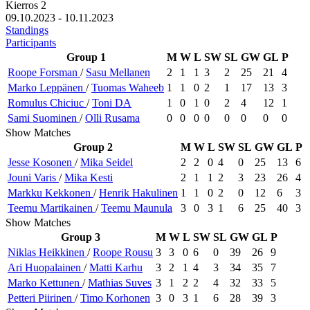
Kierros 2
09.10.2023 - 10.11.2023
Standings
Participants
Group 1
M
W
L
SW
SL
GW
GL
P
Roope
Forsman
/
Sasu
Mellanen
2
1
1
3
2
25
21
4
Marko
Leppänen
/
Tuomas
Waheeb
1
1
0
2
1
17
13
3
Romulus
Chiciuc
/
Toni
DA
1
0
1
0
2
4
12
1
Sami
Suominen
/
Olli
Rusama
0
0
0
0
0
0
0
0
Show Matches
Group 2
M
W
L
SW
SL
GW
GL
P
Jesse
Kosonen
/
Mika
Seidel
2
2
0
4
0
25
13
6
Jouni
Varis
/
Mika
Kesti
2
1
1
2
3
23
26
4
Markku
Kekkonen
/
Henrik
Hakulinen
1
1
0
2
0
12
6
3
Teemu
Martikainen
/
Teemu
Maunula
3
0
3
1
6
25
40
3
Show Matches
Group 3
M
W
L
SW
SL
GW
GL
P
Niklas
Heikkinen
/
Roope
Rousu
3
3
0
6
0
39
26
9
Ari
Huopalainen
/
Matti
Karhu
3
2
1
4
3
34
35
7
Marko
Kettunen
/
Mathias
Suves
3
1
2
2
4
32
33
5
Petteri
Piirinen
/
Timo
Korhonen
3
0
3
1
6
28
39
3