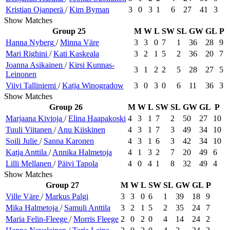
Kristian
Ojanperä
/
Kim
Byman
3
0
3
1
6
27
41
3
Show Matches
Group 25
M
W
L
SW
SL
GW
GL
P
Hanna
Nyberg
/
Minna
Väre
3
3
0
7
1
36
28
9
Mari
Righini
/
Kati
Kaskeala
3
2
1
5
2
36
20
7
Joanna
Asikainen
/
Kirsi
Kunnas-
3
1
2
2
5
28
27
5
Leinonen
Viivi
Talliniemi
/
Katja
Winogradow
3
0
3
0
6
11
36
3
Show Matches
Group 26
M
W
L
SW
SL
GW
GL
P
Marjaana
Kivioja
/
Elina
Haapakoski
4
3
1
7
2
50
27
10
Tuuli
Viitanen
/
Anu
Kiiskinen
4
3
1
7
3
49
34
10
Soili
Julie
/
Sanna
Karonen
4
3
1
6
3
42
34
10
Katja
Anttila
/
Annika
Halmetoja
4
1
3
2
7
20
49
6
Lilli
Mellanen
/
Päivi
Tapola
4
0
4
1
8
32
49
4
Show Matches
Group 27
M
W
L
SW
SL
GW
GL
P
Ville
Väre
/
Markus
Palgi
3
3
0
6
1
39
18
9
Mika
Halmetoja
/
Samuli
Anttila
3
2
1
5
2
35
24
7
Maria
Felin-Fleege
/
Morris
Fleege
2
0
2
0
4
14
24
2