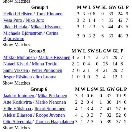
Show Matches
Group 4
M
W
L
SW
SL
GW
GL
P
Heikki
Hellsten
/
Tomi
Einonen
3
3
0
6
0
39
24
9
Vesa
Puro
/
Niko
Joro
3
2
1
4
4
35
42
7
Ilkka
Hietala
/
Mikael
Rissanen
3
1
2
3
5
44
43
5
Michaela
Björnström
/
Carina
3
0
3
2
6
39
48
3
Björnström
Show Matches
Group 5
M
W
L
SW
SL
GW
GL
P
Mikko
Muhonen
/
Markus
Rissanen
3
2
1
4
3
34
29
7
Natael
Kivari
/
Minna
Torkki
2
2
0
4
0
25
14
6
Sami
Viksten
/
Petter
Punnonen
2
0
2
1
4
21
29
2
Jesper
Räsänen
/
Iiro
Luoma
1
0
1
0
2
4
12
1
Show Matches
Group 6
M
W
L
SW
SL
GW
GL
P
Jaakko
Juntunen
/
Mika
Pekkonen
3
3
0
6
0
37
19
9
Atte
Koskivirta
/
Marko
Nenonen
2
2
0
4
1
30
14
6
Ville
Vähämaa
/
Ilmari
Suominen
4
1
3
4
7
41
57
6
Aleksi
Eliasson
/
Roope
Juvonen
4
1
3
3
7
32
52
6
Otto
Silventola
/
Tuomas
Haapalainen
3
1
2
3
5
39
37
5
Show Matches