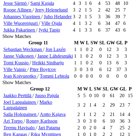
Jesse
Särmö
/
Sami
Kujala
4
3
1
6
4
53
48
10
Roope
Allinen
/
Jerry
Helenelund
3
2
1
5
2
42
25
7
Johannes
Vuorinen
/
Juho
Helander
3
2
1
5
3
36
39
7
Ville
Wuorenjuuri
/
Ville
Ojala
4
1
3
2
6
34
47
6
Jukka
Pakarinen
/
Jyrki
Tapio
4
1
3
3
6
37
43
6
Show Matches
Group 11
M
W
L
SW
SL
GW
GL
P
Sebastian
Weckman
/
Jon
Laxén
1
1
0
2
0
12
3
3
Janne
Valkonen
/
Janne
Lähdesmäki
1
1
0
2
0
12
3
3
Tomi
Kuusio
/
Heikki
Siniharju
1
1
0
2
0
13
6
3
Ville
Vainio
/
Piter
Boytcov
3
0
3
0
6
12
37
3
Jean
Koivunotko
/
Tommi
Lehtola
0
0
0
0
0
0
0
0
Show Matches
Group 12
M
W
L
SW
SL
GW
GL
P
Jaakko
Perttilä
/
Juuso
Pajula
5
5
0
10
0
61
20
15
Joel
Lappalainen
/
Marko
3
2
1
4
2
29
23
7
Lappalainen
Saila
Holopainen
/
Antto
Kajava
2
1
1
2
2
21
14
4
Ari
Torpo
/
Ronny
Karlsson
3
0
3
0
6
10
36
3
Teemu
Havisalo
/
Jari
Patama
2
0
2
0
4
7
25
2
Ben
Kangas
/
Riku
Mynttinen
1
0
1
0
2
2
12
1