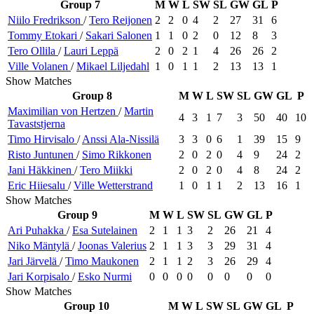
Group 7
M
W
L
SW
SL
GW
GL
P
Niilo
Fredrikson
/
Tero
Reijonen
2
2
0
4
2
27
31
6
Tommy
Etokari
/
Sakari
Salonen
1
1
0
2
0
12
8
3
Tero
Ollila
/
Lauri
Leppä
2
0
2
1
4
26
26
2
Ville
Volanen
/
Mikael
Liljedahl
1
0
1
1
2
13
13
1
Show Matches
Group 8
M
W
L
SW
SL
GW
GL
P
Maximilian
von Hertzen
/
Martin
4
3
1
7
3
50
40
10
Tavaststjerna
Timo
Hirvisalo
/
Anssi
Ala-Nissilä
3
3
0
6
1
39
15
9
Risto
Juntunen
/
Simo
Rikkonen
2
0
2
0
4
9
24
2
Jani
Häkkinen
/
Tero
Miikki
2
0
2
0
4
8
24
2
Eric
Hiiesalu
/
Ville
Wetterstrand
1
0
1
1
2
13
16
1
Show Matches
Group 9
M
W
L
SW
SL
GW
GL
P
Ari
Puhakka
/
Esa
Sutelainen
2
1
1
3
2
26
21
4
Niko
Mäntylä
/
Joonas
Valerius
2
1
1
3
3
29
31
4
Jari
Järvelä
/
Timo
Maukonen
2
1
1
2
3
26
29
4
Jari
Korpisalo
/
Esko
Nurmi
0
0
0
0
0
0
0
0
Show Matches
Group 10
M
W
L
SW
SL
GW
GL
P