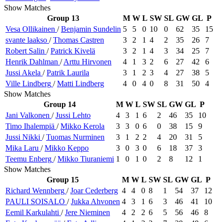
Show Matches
Group 13
M
W
L
SW
SL
GW
GL
P
Vesa
Ollikainen
/
Benjamin
Sundelin
5
5
0
10
0
62
35
15
svante
laakso
/
Thomas
Castren
3
2
1
4
2
35
26
7
Robert
Salin
/
Patrick
Kivelä
3
2
1
4
3
34
25
7
Henrik
Dahlman
/
Arttu
Hirvonen
4
1
3
2
6
27
42
6
Jussi
Akela
/
Patrik
Laurila
3
1
2
3
4
27
38
5
Ville
Lindberg
/
Matti
Lindberg
4
0
4
0
8
31
50
4
Show Matches
Group 14
M
W
L
SW
SL
GW
GL
P
Jani
Valkonen
/
Jussi
Lehto
4
3
1
6
2
46
35
10
Timo
Ihalempiä
/
Mikko
Kerola
3
3
0
6
0
38
15
9
Jussi
Nikki
/
Tuomas
Nurminen
3
1
2
2
4
20
31
5
Mika
Laru
/
Mikko
Keppo
3
0
3
0
6
18
37
3
Teemu
Enberg
/
Mikko
Tiuraniemi
1
0
1
0
2
8
12
1
Show Matches
Group 15
M
W
L
SW
SL
GW
GL
P
Richard
Wennberg
/
Joar
Cederberg
4
4
0
8
1
54
37
12
PAULI
SOISALO
/
Jukka
Ahvonen
4
3
1
6
3
46
41
10
Eemil
Karkulahti
/
Jere
Nieminen
4
2
2
6
5
56
46
8