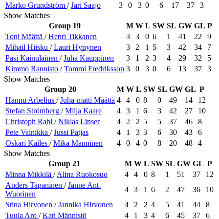
Marko
Grundström
/
Jari
Saajo
3
0
3
0
6
17
37
3
Show Matches
Group 19
M
W
L
SW
SL
GW
GL
P
Toni
Määttä
/
Henri
Tikkanen
3
3
0
6
1
41
22
9
Mihail
Hiisku
/
Lauri
Hynynen
3
2
1
5
3
42
34
7
Pasi
Kainulainen
/
Juha
Kauppinen
3
1
2
3
4
29
32
5
Kimmo
Rannisto
/
Tommi
Fredriksson
3
0
3
0
6
13
37
3
Show Matches
Group 20
M
W
L
SW
SL
GW
GL
P
Hannu
Arbelius
/
Juha-matti
Määttä
4
4
0
8
0
49
14
12
Stefan
Strömberg
/
Milja
Kaare
4
3
1
6
3
42
27
10
Christoph
Rabl
/
Niklas
Linser
4
2
2
5
5
37
46
8
Pete
Vainikka
/
Jussi
Patjas
4
1
3
3
6
30
43
6
Oskari
Kailes
/
Mika
Manninen
4
0
4
0
8
20
48
4
Show Matches
Group 21
M
W
L
SW
SL
GW
GL
P
Minna
Mikkilä
/
Alina
Ruokosuo
4
4
0
8
1
51
37
12
Anders
Tapaninen
/
Janne
Ant-
4
3
1
6
2
47
36
10
Wuorinen
Stina
Hirvonen
/
Jannika
Hirvonen
4
2
2
4
5
41
44
8
Tuula
Aro
/
Kati
Männistö
4
1
3
4
6
45
37
6