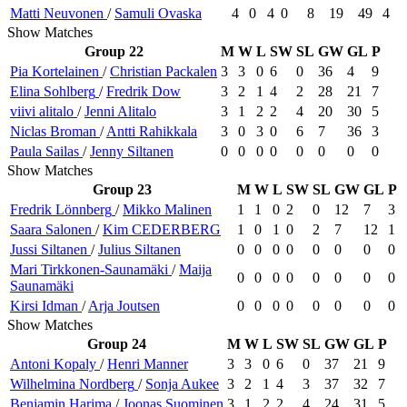
Matti
Neuvonen
/
Samuli
Ovaska
4
0
4
0
8
19
49
4
Show Matches
Group 22
M
W
L
SW
SL
GW
GL
P
Pia
Kortelainen
/
Christian
Packalen
3
3
0
6
0
36
4
9
Elina
Sohlberg
/
Fredrik
Dow
3
2
1
4
2
28
21
7
viivi
alitalo
/
Jenni
Alitalo
3
1
2
2
4
20
30
5
Niclas
Broman
/
Antti
Rahikkala
3
0
3
0
6
7
36
3
Paula
Sailas
/
Jenny
Siltanen
0
0
0
0
0
0
0
0
Show Matches
Group 23
M
W
L
SW
SL
GW
GL
P
Fredrik
Lönnberg
/
Mikko
Malinen
1
1
0
2
0
12
7
3
Saara
Salonen
/
Kim
CEDERBERG
1
0
1
0
2
7
12
1
Jussi
Siltanen
/
Julius
Siltanen
0
0
0
0
0
0
0
0
Mari
Tirkkonen-Saunamäki
/
Maija
0
0
0
0
0
0
0
0
Saunamäki
Kirsi
Idman
/
Arja
Joutsen
0
0
0
0
0
0
0
0
Show Matches
Group 24
M
W
L
SW
SL
GW
GL
P
Antoni
Kopaly
/
Henri
Manner
3
3
0
6
0
37
21
9
Wilhelmina
Nordberg
/
Sonja
Aukee
3
2
1
4
3
37
32
7
Benjamin
Harima
/
Joonas
Suominen
3
1
2
2
4
24
31
5