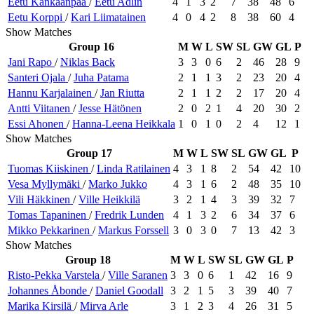
Eetu
Kankaanpää
/
Eetu
Adlin
4
1
3
2
7
38
48
6
Eetu
Korppi
/
Kari
Liimatainen
4
0
4
2
8
38
60
4
Show Matches
Group 16
M
W
L
SW
SL
GW
GL
P
Jani
Rapo
/
Niklas
Back
3
3
0
6
2
46
28
9
Santeri
Ojala
/
Juha
Patama
2
1
1
3
2
23
20
4
Hannu
Karjalainen
/
Jan
Riutta
2
1
1
2
2
17
20
4
Antti
Viitanen
/
Jesse
Hätönen
2
0
2
1
4
20
30
2
Essi
Ahonen
/
Hanna-Leena
Heikkala
1
0
1
0
2
4
12
1
Show Matches
Group 17
M
W
L
SW
SL
GW
GL
P
Tuomas
Kiiskinen
/
Linda
Ratilainen
4
3
1
8
2
54
42
10
Vesa
Myllymäki
/
Marko
Jukko
4
3
1
6
2
48
35
10
Vili
Häkkinen
/
Ville
Heikkilä
3
2
1
4
3
39
32
7
Tomas
Tapaninen
/
Fredrik
Lunden
4
1
3
2
6
34
37
6
Mikko
Pekkarinen
/
Markus
Forssell
3
0
3
0
7
13
42
3
Show Matches
Group 18
M
W
L
SW
SL
GW
GL
P
Risto-Pekka
Varstela
/
Ville
Saranen
3
3
0
6
1
42
16
9
Johannes
Åbonde
/
Daniel
Goodall
3
2
1
5
3
39
40
7
Marika
Kirsilä
/
Mirva
Arle
3
1
2
3
4
26
31
5