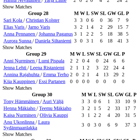
Hanna
Nevalainen
/
Tarja
Laine
2
0
2
0
4
2
24
2
Show Matches
Group 28
M
W
L
SW
SL
GW
GL
P
Sari
Kola
/
Christian
Kolster
3
3
0
6
0
36
7
9
Elias
Varis
/
Jarno
Varis
3
2
1
4
2
29
15
7
Anna
Pennanen
/
Johanna
Paganus
3
1
2
2
5
18
38
5
Aurora
Sunna
/
Daniela
Siltaniemi
3
0
3
1
6
18
41
3
Show Matches
Group 29
M
W
L
SW
SL
GW
GL
P
Anni
Nurminen
/
Lumi
Pispala
2
2
0
4
0
24
6
6
Jenna
Lehti
/
Leena
Ristaniemi
2
1
1
2
3
22
24
4
Annina
Rajahuhta
/
Emma
Terho
2
0
2
1
4
13
29
2
Kiia
Kauppinen
/
Essi
Partanen
0
0
0
0
0
0
0
0
Show Matches
Group 30
M
W
L
SW
SL
GW
GL
P
Tony
Hämmäinen
/
Auri
Väljä
3
3
0
6
1
33
10
9
Henna
Mäkiaho
/
Teemu
Mäkiaho
3
2
1
5
2
33
17
7
Kaisa
Nurminen
/
Olivia
Kauppi
3
1
2
2
4
20
31
5
Anu
Ukonlinna
/
Laura
3
0
3
0
6
9
37
3
Sydänmaanlakka
Show Matches