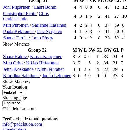
Group 31
M
W
L
SW
SL
GW
GL
P
Joni
Piiparinen
/
Lauri
Böhm
4
4
0
8
0
48
12
12
Christopher
Ecott
/
Chris
4
3
1
6
2
41
27
10
Cruickshank
Miri
Piiroinen
/
Sarianne
Hassinen
4
2
2
4
6
37
59
8
Paula
Kekkonen
/
Pasi
Syrjänen
4
1
3
3
7
41
50
6
Sanna
Turola
/
Jarno
Pöyry
4
0
4
2
8
33
52
4
Show Matches
Group 32
M
W
L
SW
SL
GW
GL
P
Saara
Halme
/
Kaisla
Karppinen
3
3
0
6
1
39
21
9
Mira
Orko
/
Niklas
Heiskanen
3
2
1
5
2
34
21
7
Jenni
Koskiahde
/
Ninni
Niiranen
3
1
2
2
4
22
29
5
Karoliina
Salminen
/
Juulia
Lehtonen
3
0
3
0
6
9
33
3
Show Matches
Your location
Site language
© Padelution.com
Feedback, ideas and questions
info@padelution.com
@padelution