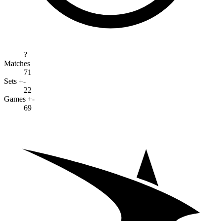
?
Matches
71
Sets +-
22
Games +-
69