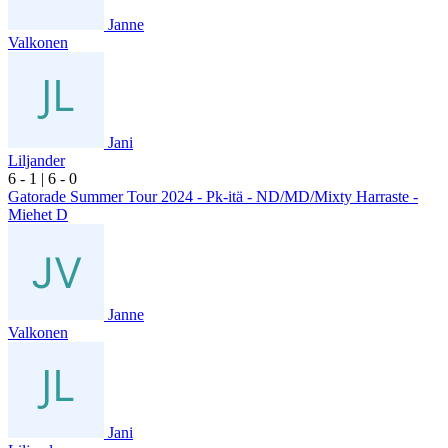
Janne
Valkonen
Jani
Liljander
6
- 1
|
6
- 0
Gatorade Summer Tour 2024 - Pk-itä - ND/MD/Mixty Harraste -
Miehet D
Janne
Valkonen
Jani