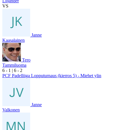
Liljander
VS
Janne
Kaasalainen
Tero
Tammiluoma
6
- 1
|
6
- 2
PCF Padelliiga Lopputurnaus (kierros 5) - Miehet ylin
Janne
Valkonen