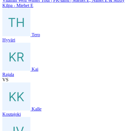
Vitamin Well Winter Tour | PK-länsi | Miehet E, Naiset E & Mixty
Kilpa - Miehet E
Tero
Hyväri
Kai
Rajala
VS
Kalle
Koutajoki