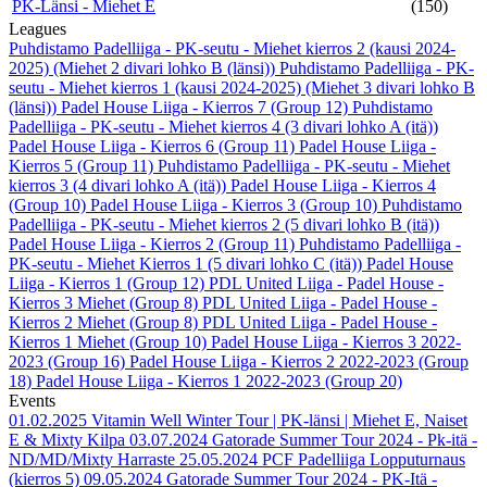
PK-Länsi - Miehet E
(150)
Leagues
Puhdistamo Padelliiga - PK-seutu - Miehet kierros 2 (kausi 2024-
2025) (Miehet 2 divari lohko B (länsi))
Puhdistamo Padelliiga - PK-
seutu - Miehet kierros 1 (kausi 2024-2025) (Miehet 3 divari lohko B
(länsi))
Padel House Liiga - Kierros 7 (Group 12)
Puhdistamo
Padelliiga - PK-seutu - Miehet kierros 4 (3 divari lohko A (itä))
Padel House Liiga - Kierros 6 (Group 11)
Padel House Liiga -
Kierros 5 (Group 11)
Puhdistamo Padelliiga - PK-seutu - Miehet
kierros 3 (4 divari lohko A (itä))
Padel House Liiga - Kierros 4
(Group 10)
Padel House Liiga - Kierros 3 (Group 10)
Puhdistamo
Padelliiga - PK-seutu - Miehet kierros 2 (5 divari lohko B (itä))
Padel House Liiga - Kierros 2 (Group 11)
Puhdistamo Padelliiga -
PK-seutu - Miehet Kierros 1 (5 divari lohko C (itä))
Padel House
Liiga - Kierros 1 (Group 12)
PDL United Liiga - Padel House -
Kierros 3 Miehet (Group 8)
PDL United Liiga - Padel House -
Kierros 2 Miehet (Group 8)
PDL United Liiga - Padel House -
Kierros 1 Miehet (Group 10)
Padel House Liiga - Kierros 3 2022-
2023 (Group 16)
Padel House Liiga - Kierros 2 2022-2023 (Group
18)
Padel House Liiga - Kierros 1 2022-2023 (Group 20)
Events
01.02.2025
Vitamin Well Winter Tour | PK-länsi | Miehet E, Naiset
E & Mixty Kilpa
03.07.2024
Gatorade Summer Tour 2024 - Pk-itä -
ND/MD/Mixty Harraste
25.05.2024
PCF Padelliiga Lopputurnaus
(kierros 5)
09.05.2024
Gatorade Summer Tour 2024 - PK-Itä -