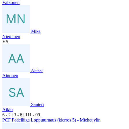
Valkonen
Mika
Nieminen
VS
Aleksi
Ainonen
Santeri
Aikio
6
- 2
|
3
- 6
|
1
11
- 0
9
PCF Padelliiga Lopputurnaus (kierros 5) - Miehet ylin