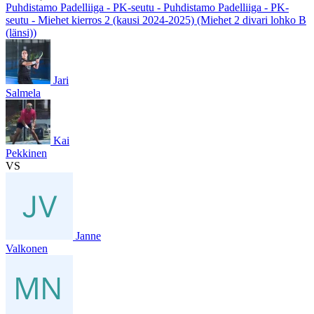
Puhdistamo Padelliiga - PK-seutu - Puhdistamo Padelliiga - PK-
seutu - Miehet kierros 2 (kausi 2024-2025) (Miehet 2 divari lohko B
(länsi))
Jari
Salmela
Kai
Pekkinen
VS
Janne
Valkonen