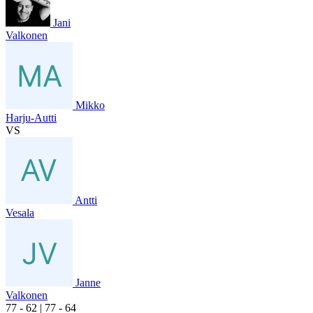
Jani
Valkonen
Mikko
Harju-Autti
VS
Antti
Vesala
Janne
Valkonen
7
7
- 6
2
|
7
7
- 6
4