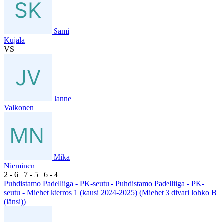
Sami
Kujala
VS
Janne
Valkonen
Mika
Nieminen
2
- 6
|
7
- 5
|
6
- 4
Puhdistamo Padelliiga - PK-seutu - Puhdistamo Padelliiga - PK-
seutu - Miehet kierros 1 (kausi 2024-2025) (Miehet 3 divari lohko B
(länsi))