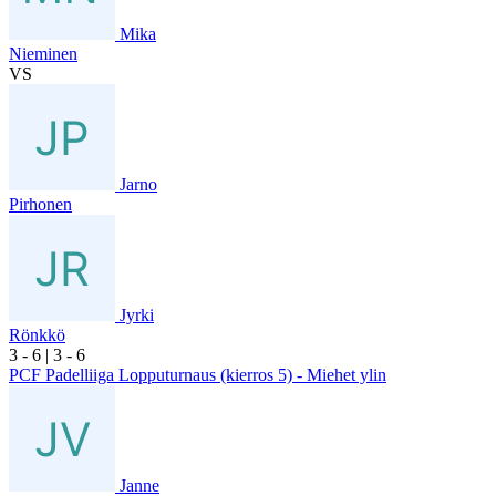
Mika
Nieminen
VS
Jarno
Pirhonen
Jyrki
Rönkkö
3
- 6
|
3
- 6
PCF Padelliiga Lopputurnaus (kierros 5) - Miehet ylin
Janne