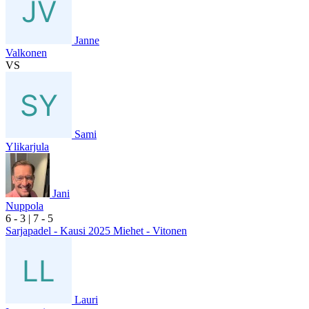
Janne
Valkonen
VS
Sami
Ylikarjula
Jani
Nuppola
6
- 3
|
7
- 5
Sarjapadel - Kausi 2025 Miehet - Vitonen
Lauri