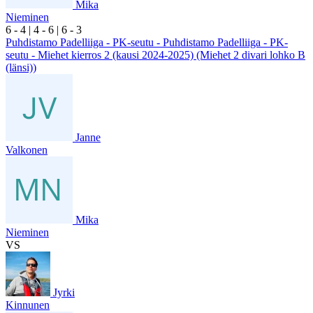
Mika
Nieminen
6
- 4
|
4
- 6
|
6
- 3
Puhdistamo Padelliiga - PK-seutu - Puhdistamo Padelliiga - PK-
seutu - Miehet kierros 2 (kausi 2024-2025) (Miehet 2 divari lohko B
(länsi))
Janne
Valkonen
Mika
Nieminen
VS
Jyrki
Kinnunen