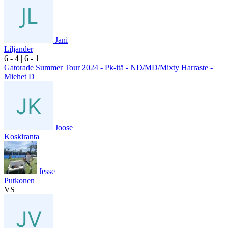
Jani
Liljander
6
- 4
|
6
- 1
Gatorade Summer Tour 2024 - Pk-itä - ND/MD/Mixty Harraste -
Miehet D
Joose
Koskiranta
Jesse
Putkonen
VS