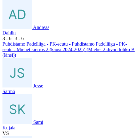
Andreas
Dahlin
3
- 6
|
3
- 6
Puhdistamo Padelliiga - PK-seutu - Puhdistamo Padelliiga - PK-
seutu - Miehet kierros 2 (kausi 2024-2025) (Miehet 2 divari lohko B
(länsi))
Jesse
Särmö
Sami
Kujala
VS