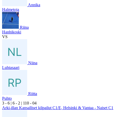
Annika
Halmetoja
Riina
Hanhikoski
VS
Niina
Luhtasaari
Riitta
Puhto
3
- 6
|
6
- 2
|
1
10
- 0
4
Arki-illan Kansalliset kilpailut C1/E, Helsinki & Vantaa - Naiset C1