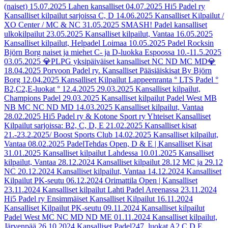
(naiset)
15.07.2025
Lahen kansalliset
04.07.2025
Hi5 Padel ry
Kansalliset kilpailut sarjoissa C, D
14.06.2025
Kansalliset Kilpailut /
XO Center / MC & NC
31.05.2025
SMASH! Padel kansalliset
ulkokilpailut
23.05.2025
Kansalliset kilpailut, Vantaa
16.05.2025
Kansalliset kilpailut, Helpadel Loimaa
10.05.2025
Padel Rocksin
Björn Borg naiset ja miehet C- ja D-luokka Espoossa 10.-11.5.2025
03.05.2025
💎PLPG yksipäiväiset kansalliset NC ND MC MD💎
18.04.2025
Porvoon Padel ry. Kansalliset Pääsiäiskisat By Björn
Borg
12.04.2025
Kansalliset Kilpailut Lappeenranta ° LTS Padel °
B2,C2,E-luokat ° 12.4.2025
29.03.2025
Kansalliset kilpailut,
Champions Padel
29.03.2025
Kansalliset kilpailut Padel West MB
NB MC NC ND MD
14.03.2025
Kansalliset kilpailut, Vantaa
28.02.2025
Hi5 Padel ry & Kotone Sport ry Yhteiset Kansalliset
Kilpailut sarjoissa: B2, C, D, E
21.02.2025
Kansalliset kisat
21.-23.2.2025/ Boost Sports Club
14.02.2025
Kansalliset kilpailut,
Vantaa
08.02.2025
PadelTehdas Open, D & E | Kansalliset Kisat
31.01.2025
Kansalliset kilpailut Lahdessa
10.01.2025
Kansalliset
kilpailut, Vantaa
28.12.2024
Kansalliset kilpailut 28.12 MC ja 29.12
NC
20.12.2024
Kansalliset kilpailut, Vantaa
14.12.2024
Kansalliset
Kilpailut PK-seutu
06.12.2024
Orimattila Open | Kansalliset
23.11.2024
Kansalliset kilpailut Lahti Padel Areenassa
23.11.2024
Hi5 Padel ry Ensimmäiset Kansalliset Kilpailut
16.11.2024
Kansalliset Kilpailut PK-seutu
09.11.2024
Kansalliset kilpailut
Padel West MC NC MD ND ME
01.11.2024
Kansalliset kilpailut,
Järvenpää
26.10.2024
Kansalliset Padel247, luokat A2,C,D,E