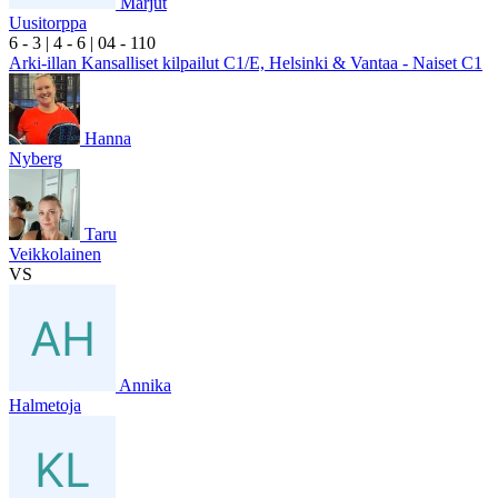
Marjut
Uusitorppa
6
- 3
|
4
- 6
|
0
4
- 1
10
Arki-illan Kansalliset kilpailut C1/E, Helsinki & Vantaa - Naiset C1
Hanna
Nyberg
Taru
Veikkolainen
VS
Annika
Halmetoja