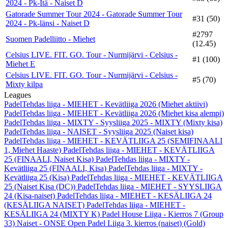
2024 - Pk-Itä - Naiset D
Gatorade Summer Tour 2024 - Gatorade Summer Tour
#31 (50)
2024 - Pk-länsi - Naiset D
#2797
Suomen Padelliitto - Miehet
(12.45)
Celsius LIVE. FIT. GO. Tour - Nurmijärvi - Celsius -
#1 (100)
Miehet E
Celsius LIVE. FIT. GO. Tour - Nurmijärvi - Celsius -
#5 (70)
Mixty kilpa
Leagues
PadelTehdas liiga - MIEHET - Kevätliiga 2026 (Miehet aktiivi)
PadelTehdas liiga - MIEHET - Kevätliiga 2026 (Miehet kisa alempi)
PadelTehdas liiga - MIXTY - Syysliiga 2025 - MIXTY (Mixty kisa)
PadelTehdas liiga - NAISET - Syysliiga 2025 (Naiset kisa)
PadelTehdas liiga - MIEHET - KEVÄTLIIGA 25 (SEMIFINAALI
1, Miehet Haaste)
PadelTehdas liiga - MIEHET - KEVÄTLIIGA
25 (FINAALI, Naiset Kisa)
PadelTehdas liiga - MIXTY -
Kevätliiga 25 (FINAALI, Kisa)
PadelTehdas liiga - MIXTY -
Kevätliiga 25 (Kisa)
PadelTehdas liiga - MIEHET - KEVÄTLIIGA
25 (Naiset Kisa (DC))
PadelTehdas liiga - MIEHET - SYYSLIIGA
24 (Kisa-naiset)
PadelTehdas liiga - MIEHET - KESÄLIIGA 24
(KESÄLIIGA NAISET)
PadelTehdas liiga - MIEHET -
KESÄLIIGA 24 (MIXTY K)
Padel House Liiga - Kierros 7 (Group
33)
Naiset - ONSE Open Padel Liiga 3. kierros (naiset) (Gold)