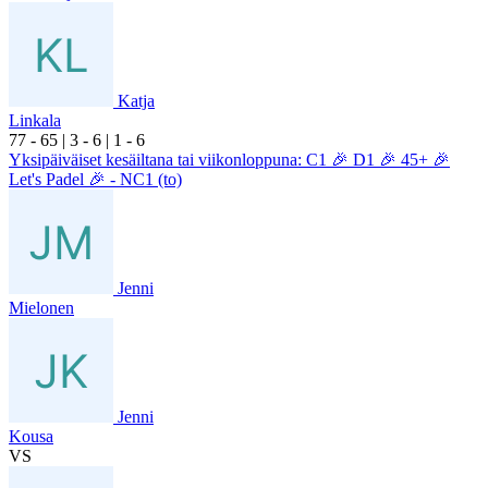
Katja
Linkala
7
7
- 6
5
|
3
- 6
|
1
- 6
Yksipäiväiset kesäiltana tai viikonloppuna: C1 🎉 D1 🎉 45+ 🎉
Let's Padel 🎉 - NC1 (to)
Jenni
Mielonen
Jenni
Kousa
VS