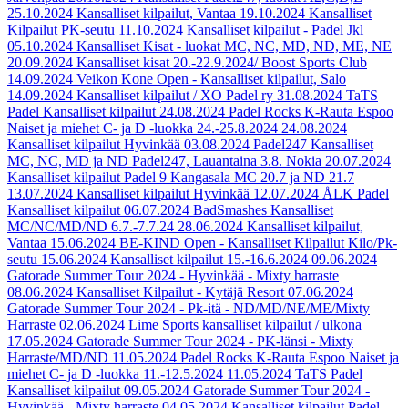
25.10.2024
Kansalliset kilpailut, Vantaa
19.10.2024
Kansalliset
Kilpailut PK-seutu
11.10.2024
Kansalliset kilpailut - Padel Jkl
05.10.2024
Kansalliset Kisat - luokat MC, NC, MD, ND, ME, NE
20.09.2024
Kansalliset kisat 20.-22.9.2024/ Boost Sports Club
14.09.2024
Veikon Kone Open - Kansalliset kilpailut, Salo
14.09.2024
Kansalliset kilpailut / XO Padel ry
31.08.2024
TaTS
Padel Kansalliset kilpailut
24.08.2024
Padel Rocks K-Rauta Espoo
Naiset ja miehet C- ja D -luokka 24.-25.8.2024
24.08.2024
Kansalliset kilpailut Hyvinkää
03.08.2024
Padel247 Kansalliset
MC, NC, MD ja ND Padel247, Lauantaina 3.8. Nokia
20.07.2024
Kansalliset kilpailut Padel 9 Kangasala MC 20.7 ja ND 21.7
13.07.2024
Kansalliset kilpailut Hyvinkää
12.07.2024
ÅLK Padel
Kansalliset kilpailut
06.07.2024
BadSmashes Kansalliset
MC/NC/MD/ND 6.7.-7.7.24
28.06.2024
Kansalliset kilpailut,
Vantaa
15.06.2024
BE-KIND Open - Kansalliset Kilpailut Kilo/Pk-
seutu
15.06.2024
Kansalliset kilpailut 15.-16.6.2024
09.06.2024
Gatorade Summer Tour 2024 - Hyvinkää - Mixty harraste
08.06.2024
Kansalliset Kilpailut - Kytäjä Resort
07.06.2024
Gatorade Summer Tour 2024 - Pk-itä - ND/MD/NE/ME/Mixty
Harraste
02.06.2024
Lime Sports kansalliset kilpailut / ulkona
17.05.2024
Gatorade Summer Tour 2024 - PK-länsi - Mixty
Harraste/MD/ND
11.05.2024
Padel Rocks K-Rauta Espoo Naiset ja
miehet C- ja D -luokka 11.-12.5.2024
11.05.2024
TaTS Padel
Kansalliset kilpailut
09.05.2024
Gatorade Summer Tour 2024 -
Hyvinkää - Mixty harraste
04.05.2024
Kansalliset kilpailut Padel