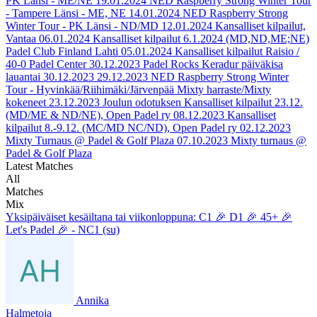
PK Länsi - ME/NE
19.01.2024
NED Raspberry Strong Winter Tour
- Tampere Länsi - ME, NE
14.01.2024
NED Raspberry Strong
Winter Tour - PK Länsi - ND/MD
12.01.2024
Kansalliset kilpailut,
Vantaa
06.01.2024
Kansalliset kilpailut 6.1.2024 (MD,ND,ME;NE)
Padel Club Finland Lahti
05.01.2024
Kansalliset kilpailut Raisio /
40-0 Padel Center
30.12.2023
Padel Rocks Keradur päiväkisa
lauantai 30.12.2023
29.12.2023
NED Raspberry Strong Winter
Tour - Hyvinkää/Riihimäki/Järvenpää Mixty harraste/Mixty
kokeneet
23.12.2023
Joulun odotuksen Kansalliset kilpailut 23.12.
(MD/ME & ND/NE), Open Padel ry
08.12.2023
Kansalliset
kilpailut 8.-9.12. (MC/MD NC/ND), Open Padel ry
02.12.2023
Mixty Turnaus @ Padel & Golf Plaza
07.10.2023
Mixty turnaus @
Padel & Golf Plaza
Latest Matches
All
Matches
Mix
Yksipäiväiset kesäiltana tai viikonloppuna: C1 🎉 D1 🎉 45+ 🎉
Let's Padel 🎉 - NC1 (su)
Annika
Halmetoja