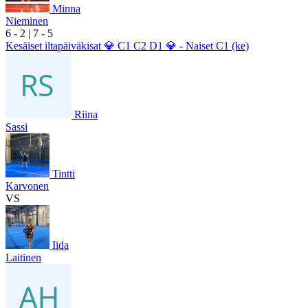
Minna
Nieminen
6
- 2
|
7
- 5
Kesäiset iltapäiväkisat 💎 C1 C2 D1 💎 - Naiset C1 (ke)
Riina
Sassi
Tintti
Karvonen
VS
Iida
Laitinen