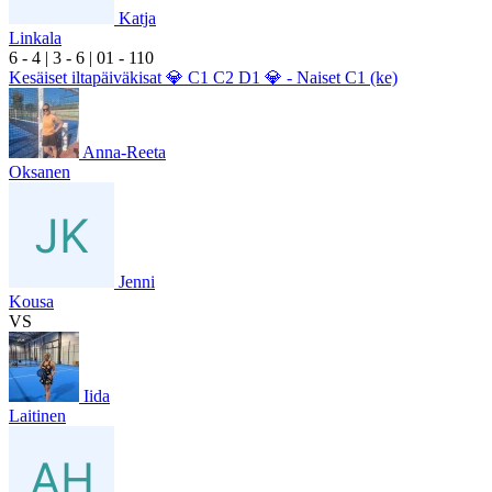
Katja
Linkala
6
- 4
|
3
- 6
|
0
1
- 1
10
Kesäiset iltapäiväkisat 💎 C1 C2 D1 💎 - Naiset C1 (ke)
Anna-Reeta
Oksanen
Jenni
Kousa
VS
Iida
Laitinen