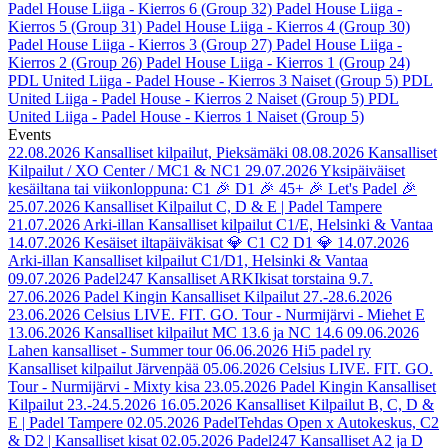
Padel House Liiga - Kierros 6 (Group 32)
Padel House Liiga -
Kierros 5 (Group 31)
Padel House Liiga - Kierros 4 (Group 30)
Padel House Liiga - Kierros 3 (Group 27)
Padel House Liiga -
Kierros 2 (Group 26)
Padel House Liiga - Kierros 1 (Group 24)
PDL United Liiga - Padel House - Kierros 3 Naiset (Group 5)
PDL
United Liiga - Padel House - Kierros 2 Naiset (Group 5)
PDL
United Liiga - Padel House - Kierros 1 Naiset (Group 5)
Events
22.08.2026
Kansalliset kilpailut, Pieksämäki
08.08.2026
Kansalliset
Kilpailut / XO Center / MC1 & NC1
29.07.2026
Yksipäiväiset
kesäiltana tai viikonloppuna: C1 🎉 D1 🎉 45+ 🎉 Let's Padel 🎉
25.07.2026
Kansalliset Kilpailut C, D & E | Padel Tampere
21.07.2026
Arki-illan Kansalliset kilpailut C1/E, Helsinki & Vantaa
14.07.2026
Kesäiset iltapäiväkisat 💎 C1 C2 D1 💎
14.07.2026
Arki-illan Kansalliset kilpailut C1/D1, Helsinki & Vantaa
09.07.2026
Padel247 Kansalliset ARKIkisat torstaina 9.7.
27.06.2026
Padel Kingin Kansalliset Kilpailut 27.-28.6.2026
23.06.2026
Celsius LIVE. FIT. GO. Tour - Nurmijärvi - Miehet E
13.06.2026
Kansalliset kilpailut MC 13.6 ja NC 14.6
09.06.2026
Lahen kansalliset - Summer tour
06.06.2026
Hi5 padel ry
Kansalliset kilpailut Järvenpää
05.06.2026
Celsius LIVE. FIT. GO.
Tour - Nurmijärvi - Mixty kisa
23.05.2026
Padel Kingin Kansalliset
Kilpailut 23.-24.5.2026
16.05.2026
Kansalliset Kilpailut B, C, D &
E | Padel Tampere
02.05.2026
PadelTehdas Open x Autokeskus, C2
& D2 | Kansalliset kisat
02.05.2026
Padel247 Kansalliset A2 ja D