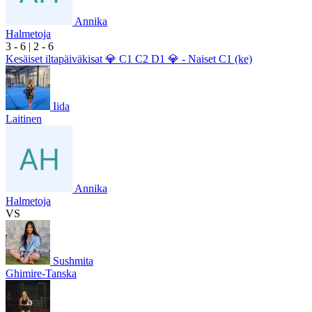
Annika
Halmetoja
3
- 6
|
2
- 6
Kesäiset iltapäiväkisat 💎 C1 C2 D1 💎 - Naiset C1 (ke)
Iida
Laitinen
Annika
Halmetoja
VS
Sushmita
Ghimire-Tanska