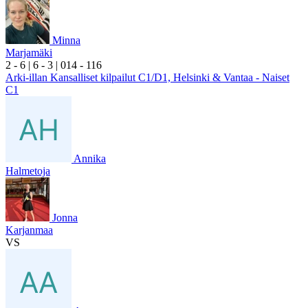
Minna
Marjamäki
2
- 6
|
6
- 3
|
0
14
- 1
16
Arki-illan Kansalliset kilpailut C1/D1, Helsinki & Vantaa - Naiset
C1
Annika
Halmetoja
Jonna
Karjanmaa
VS