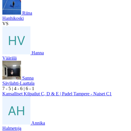
Riina
Hanhikoski
VS
Hanna
Väärälä
Sanna
Sävilahti-Laattala
7
- 5
|
4
- 6
|
6
- 1
Kansalliset Kilpailut C, D & E | Padel Tampere - Naiset C1
Annika
Halmetoja