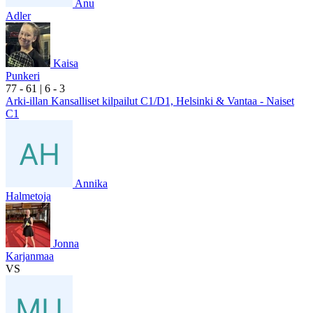
Anu
Adler
Kaisa
Punkeri
7
7
- 6
1
|
6
- 3
Arki-illan Kansalliset kilpailut C1/D1, Helsinki & Vantaa - Naiset
C1
Annika
Halmetoja
Jonna
Karjanmaa
VS