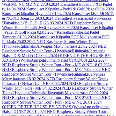
West MC NC MD ND
27.04.2024
Kansalliset kilpailut / XO Padel
ry
14.04.2024
Kansalliset Kilpailut - Padel & Golf Plaza
06.04.2024
Kansalliset kilpailut Hyvinkää
01.04.2024
Kansalliset kisat MC/MD
& NC/ND Joensuu
29.03.2024
Kansalliset Pääsiäispelit Porvoossa
"Päiväkisat" (B, C, D, E)
23.03.2024
NED Raspberry Strong
Winter Tour - Finaalit Jyväskylässä
08.03.2024
Kansalliset Kilpailut
- Padel & Golf Plaza
02.03.2024
Kansalliset kilpailut Padel
Tampere
01.03.2024
Kansalliset Kilpailut PCF Myllypuro ja PCF
Pirkkola
25.02.2024
NED Raspberry Strong Winter Tour -
Hyvinkää/Riihimäki/Järvenpää Mixty harraste
23.02.2024
NED
Raspberry Strong Winter Tour - Hyvinkää/Riihimäki/Järvenpää
Naiset D & Miehet D
23.02.2024
QUEEN OF THE HOUSE BY
ADIDAS (WhatsApp peliryhmät Naiset C1/C2/C3)
22.02.2024
NED Raspberry Strong Winter Tour - Pori - ME & NE
18.02.2024
NED Raspberry Strong Winter Tour - Pori - ME
17.02.2024
NED
Raspberry Strong Winter Tour - Hyvinkää/Riihimäki/Järvenpää
Mixty harraste
16.02.2024
NED Raspberry Strong Winter Tour -
Pietarsaari / Nykarleby - NE
08.02.2024
NED Raspberry Strong
Winter Tour - Pori - ME
04.02.2024
NED Raspberry Strong Winter
Tour - Hyvinkää/Riihimäki/Järvenpää Mixty harraste
02.02.2024
NED Raspberry Strong Winter Tour - Pori - ME
27.01.2024
NED
Raspberry Strong Winter Tour - Pori - ME & NE
26.01.2024
QUEEN OF THE HOUSE BY ADIDAS (WhatsApp peliryhmät
Naiset D1/D2)
20.01.2024
NED Raspberry Strong Winter Tour -