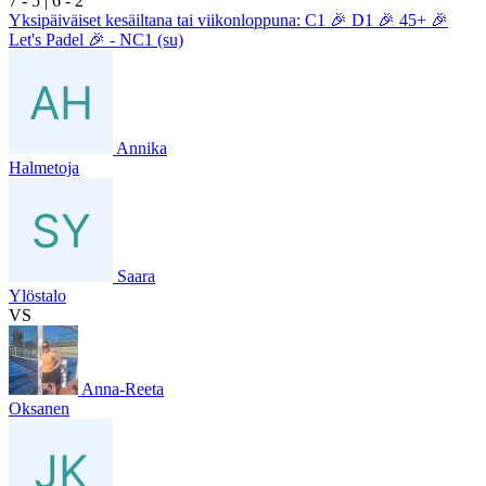
7
- 5
|
6
- 2
Yksipäiväiset kesäiltana tai viikonloppuna: C1 🎉 D1 🎉 45+ 🎉
Let's Padel 🎉 - NC1 (su)
Annika
Halmetoja
Saara
Ylöstalo
VS
Anna-Reeta
Oksanen