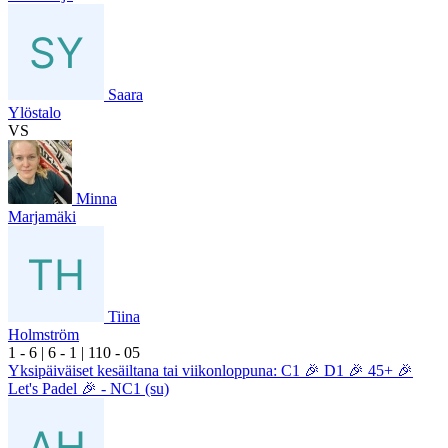
Saara
Ylöstalo
VS
Minna
Marjamäki
Tiina
Holmström
1
- 6
|
6
- 1
|
1
10
- 0
5
Yksipäiväiset kesäiltana tai viikonloppuna: C1 🎉 D1 🎉 45+ 🎉
Let's Padel 🎉 - NC1 (su)