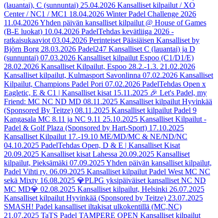
(lauantai), C (sunnuntai)
25.04.2026
Kansalliset kilpailut / XO
Center / NC1 / MC1
18.04.2026
Winter Padel Challenge 2026
11.04.2026
Yhden päivän kansalliset kilpailut @ House of Games
(B-E luokat)
10.04.2026
PadelTehdas kevätliiga 2026 -
ratkaisukaaviot
03.04.2026
Perinteiset Pääsiäisen Kansalliset by
Björn Borg
28.03.2026
Padel247 Kansalliset C (lauantai) ja D
(sunnuntai)
07.03.2026
Kansalliset kilpailut Espoo (C1/D1/E)
28.02.2026
Kansalliset Kilpailut, Espoo 28.2.-1.3.
21.02.2026
Kansalliset kilpailut, Kulmasport Savonlinna
07.02.2026
Kansalliset
Kilpailut, Champions Padel Pori
07.02.2026
PadelTehdas Open x
Eagletic, E & C1 | Kansalliset kisat
15.11.2025
🎉 Let's Padel, my
Friend: MC NC ND MD
08.11.2025
Kansalliset kilpailut Hyvinkää
(Sponsored By Teitze)
08.11.2025
Kansalliset kilpailut Padel 9
Kangasala MC 8.11 ja NC 9.11
25.10.2025
Kansalliset Kilpailut -
Padel & Golf Plaza (Sponsored by Hart-Sport)
17.10.2025
Kansalliset Kilpailut 17.-19.10 ME/MD/MC & NE/ND/NC
04.10.2025
PadelTehdas Open, D & E | Kansalliset Kisat
20.09.2025
Kansalliset kisat Lahessa
20.09.2025
Kansalliset
kilpailut, Pieksämäki
07.09.2025
Yhden päivän kansalliset kilpailut,
Padel Vihti ry.
06.09.2025
Kansalliset kilpailut Padel West MC NC
sekä Mixty
16.08.2025
💎PLPG yksipäiväiset kansalliset NC ND
MC MD💎
02.08.2025
Kansalliset kilpailut, Helsinki
26.07.2025
Kansalliset kilpailut Hyvinkää (Sponsored by Teitze)
23.07.2025
SMASH! Padel kansalliset iltakisat ulkokentillä (MC,NC)
21.07.2025
TaTS Padel TAMPERE OPEN Kansalliset kilpailut