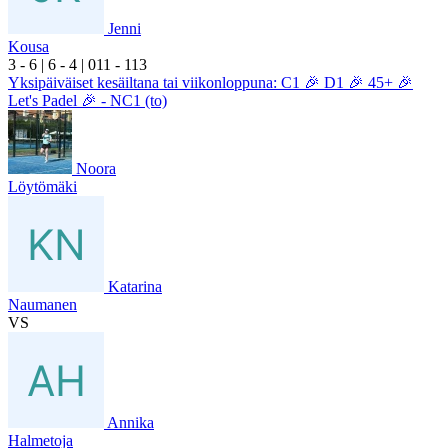
Jenni
Kousa
3
- 6
|
6
- 4
|
0
11
- 1
13
Yksipäiväiset kesäiltana tai viikonloppuna: C1 🎉 D1 🎉 45+ 🎉
Let's Padel 🎉 - NC1 (to)
Noora
Löytömäki
Katarina
Naumanen
VS
Annika
Halmetoja