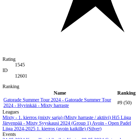
Rating
1545
ID
12601
Ranking
Name
Ranking
Gatorade Summer Tour 2024 - Gatorade Summer Tour
#9 (50)
2024 - Hyvinkää - Mixty harraste
Leagues
Mixty - 1. kierros (mixty sarja) (Mixty harraste / aktiivi)
Hi5 Liiga
Järvenpää - Mixty Syyskausi 2024 (Group 1)
Avoin - Open Padel
Liiga 2024-2025 1. kierros (avoin kaikille) (Silver)
Events