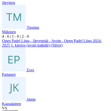
Järvinen
Tuomas
Mäkinen
4
- 6
|
1
- 6
|
2
- 6
Open Padel Liiga - Järvenpää - Avoin - Open Padel Liiga 2024-
2025 1. kierros (avoin kaikille) (Silver)
Eero
Partanen
Janne
Kaasalainen
VS