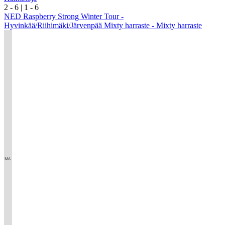
2
- 6
|
1
- 6
NED Raspberry Strong Winter Tour -
Hyvinkää/Riihimäki/Järvenpää Mixty harraste - Mixty harraste