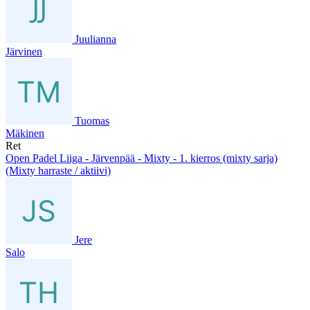
Juulianna
Järvinen
Tuomas
Mäkinen
Ret
Open Padel Liiga - Järvenpää - Mixty - 1. kierros (mixty sarja)
(Mixty harraste / aktiivi)
Jere
Salo