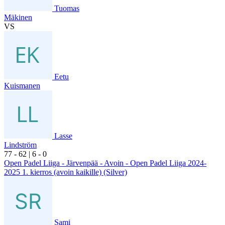
Tuomas
Mäkinen
VS
Eetu
Kuismanen
Lasse
Lindström
7
7
- 6
2
|
6
- 0
Open Padel Liiga - Järvenpää - Avoin - Open Padel Liiga 2024-
2025 1. kierros (avoin kaikille) (Silver)
Sami