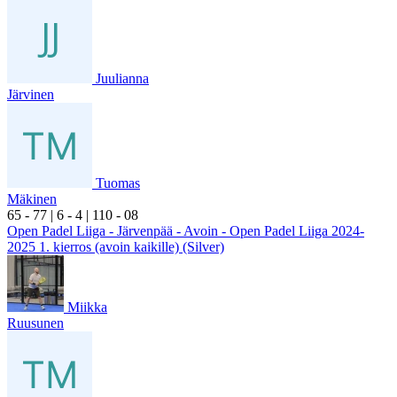
Juulianna
Järvinen
Tuomas
Mäkinen
6
5
- 7
7
|
6
- 4
|
1
10
- 0
8
Open Padel Liiga - Järvenpää - Avoin - Open Padel Liiga 2024-
2025 1. kierros (avoin kaikille) (Silver)
Miikka
Ruusunen