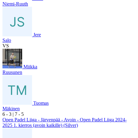
Niemi-Ruuth
Jere
Salo
VS
Miikka
Ruusunen
Tuomas
Mäkinen
6
- 3
|
7
- 5
Open Padel Liiga - Järvenpää - Avoin - Open Padel Liiga 2024-
2025 1. kierros (avoin kaikille) (Silver)