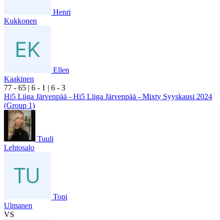
Henri
Kukkonen
Ellen
Kaakinen
7
7
- 6
5
|
6
- 1
|
6
- 3
Hi5 Liiga Järvenpää - Hi5 Liiga Järvenpää - Mixty Syyskausi 2024
(Group 1)
Tuuli
Lehtosalo
Topi
Ulmanen
VS