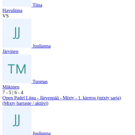
Tiina
Havulinna
VS
Juulianna
Järvinen
Tuomas
Mäkinen
7
- 5
|
6
- 4
Open Padel Liiga - Järvenpää - Mixty - 1. kierros (mixty sarja)
(Mixty harraste / aktiivi)
Juulianna