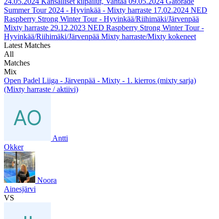
24.05.2024
Kansalliset kilpailut, Vantaa
09.05.2024
Gatorade
Summer Tour 2024 - Hyvinkää - Mixty harraste
17.02.2024
NED
Raspberry Strong Winter Tour - Hyvinkää/Riihimäki/Järvenpää
Mixty harraste
29.12.2023
NED Raspberry Strong Winter Tour -
Hyvinkää/Riihimäki/Järvenpää Mixty harraste/Mixty kokeneet
Latest Matches
All
Matches
Mix
Open Padel Liiga - Järvenpää - Mixty - 1. kierros (mixty sarja)
(Mixty harraste / aktiivi)
Antti
Okker
Noora
Ainesjärvi
VS