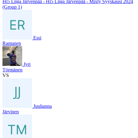
Hi5 Liiga Järvenpää - Hi5 Liiga Järvenpää - Mixty Syyskausi 2024
(Group 1)
Essi
Rantanen
Jyri
Törmänen
VS
Juulianna
Järvinen