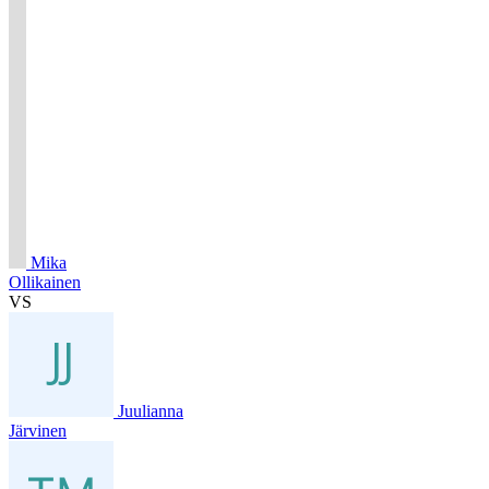
Mika
Ollikainen
VS
Juulianna
Järvinen