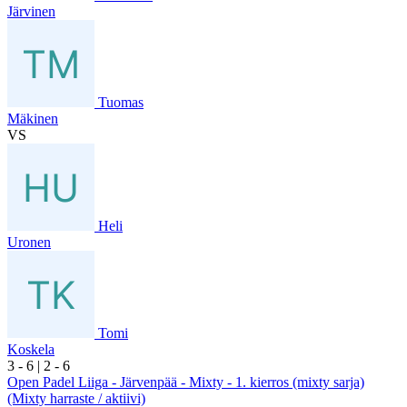
Järvinen
Tuomas
Mäkinen
VS
Heli
Uronen
Tomi
Koskela
3
- 6
|
2
- 6
Open Padel Liiga - Järvenpää - Mixty - 1. kierros (mixty sarja)
(Mixty harraste / aktiivi)