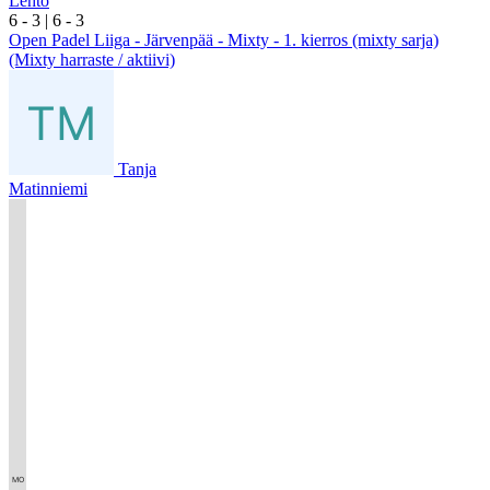
Lehto
6
- 3
|
6
- 3
Open Padel Liiga - Järvenpää - Mixty - 1. kierros (mixty sarja)
(Mixty harraste / aktiivi)
Tanja
Matinniemi