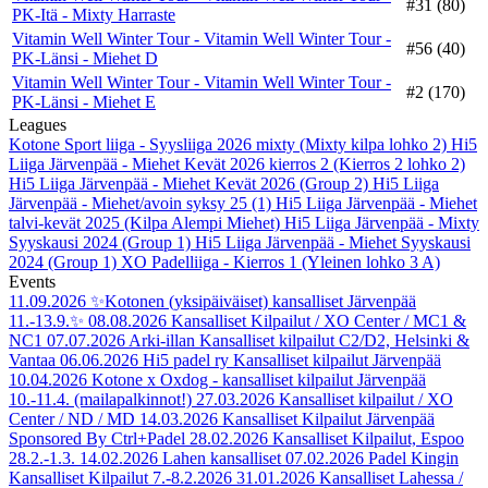
#31 (80)
PK-Itä - Mixty Harraste
Vitamin Well Winter Tour - Vitamin Well Winter Tour -
#56 (40)
PK-Länsi - Miehet D
Vitamin Well Winter Tour - Vitamin Well Winter Tour -
#2 (170)
PK-Länsi - Miehet E
Leagues
Kotone Sport liiga - Syysliiga 2026 mixty (Mixty kilpa lohko 2)
Hi5
Liiga Järvenpää - Miehet Kevät 2026 kierros 2 (Kierros 2 lohko 2)
Hi5 Liiga Järvenpää - Miehet Kevät 2026 (Group 2)
Hi5 Liiga
Järvenpää - Miehet/avoin syksy 25 (1)
Hi5 Liiga Järvenpää - Miehet
talvi-kevät 2025 (Kilpa Alempi Miehet)
Hi5 Liiga Järvenpää - Mixty
Syyskausi 2024 (Group 1)
Hi5 Liiga Järvenpää - Miehet Syyskausi
2024 (Group 1)
XO Padelliiga - Kierros 1 (Yleinen lohko 3 A)
Events
11.09.2026
✨Kotonen (yksipäiväiset) kansalliset Järvenpää
11.-13.9.✨
08.08.2026
Kansalliset Kilpailut / XO Center / MC1 &
NC1
07.07.2026
Arki-illan Kansalliset kilpailut C2/D2, Helsinki &
Vantaa
06.06.2026
Hi5 padel ry Kansalliset kilpailut Järvenpää
10.04.2026
Kotone x Oxdog - kansalliset kilpailut Järvenpää
10.-11.4. (mailapalkinnot!)
27.03.2026
Kansalliset kilpailut / XO
Center / ND / MD
14.03.2026
Kansalliset Kilpailut Järvenpää
Sponsored By Ctrl+Padel
28.02.2026
Kansalliset Kilpailut, Espoo
28.2.-1.3.
14.02.2026
Lahen kansalliset
07.02.2026
Padel Kingin
Kansalliset Kilpailut 7.-8.2.2026
31.01.2026
Kansalliset Lahessa /