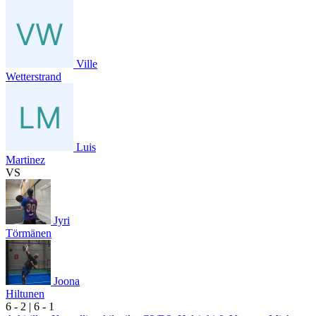
Ville
Wetterstrand
Luis
Martinez
VS
Jyri
Törmänen
Joona
Hiltunen
6
- 2
|
6
- 1