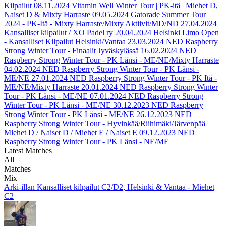
Kilpailut
08.11.2024
Vitamin Well Winter Tour | PK-itä | Miehet D,
Naiset D & Mixty Harraste
09.05.2024
Gatorade Summer Tour
2024 - PK-Itä - Mixty Harraste/Mixty Aktiivit/MD/ND
27.04.2024
Kansalliset kilpailut / XO Padel ry
20.04.2024
Helsinki Limo Open
- Kansalliset Kilpailut Helsinki/Vantaa
23.03.2024
NED Raspberry
Strong Winter Tour - Finaalit Jyväskylässä
16.02.2024
NED
Raspberry Strong Winter Tour - PK Länsi - ME/NE/Mixty Harraste
04.02.2024
NED Raspberry Strong Winter Tour - PK Länsi -
ME/NE
27.01.2024
NED Raspberry Strong Winter Tour - PK Itä -
ME/NE/Mixty Harraste
20.01.2024
NED Raspberry Strong Winter
Tour - PK Länsi - ME/NE
07.01.2024
NED Raspberry Strong
Winter Tour - PK Länsi - ME/NE
30.12.2023
NED Raspberry
Strong Winter Tour - PK Länsi - ME/NE
26.12.2023
NED
Raspberry Strong Winter Tour - Hyvinkää/Riihimäki/Järvenpää
Miehet D / Naiset D / Miehet E / Naiset E
09.12.2023
NED
Raspberry Strong Winter Tour - PK Länsi - NE/ME
Latest Matches
All
Matches
Mix
Arki-illan Kansalliset kilpailut C2/D2, Helsinki & Vantaa - Miehet
C2