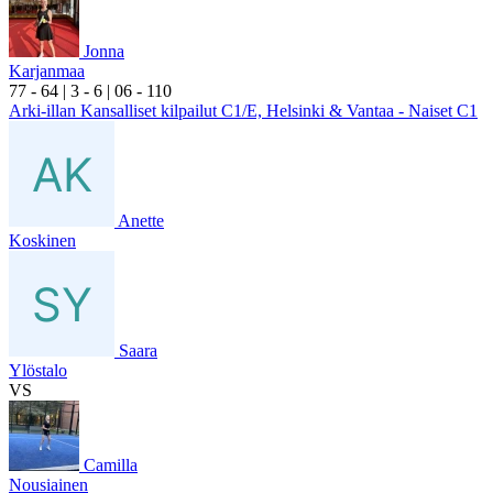
Jonna
Karjanmaa
7
7
- 6
4
|
3
- 6
|
0
6
- 1
10
Arki-illan Kansalliset kilpailut C1/E, Helsinki & Vantaa - Naiset C1
Anette
Koskinen
Saara
Ylöstalo
VS
Camilla
Nousiainen