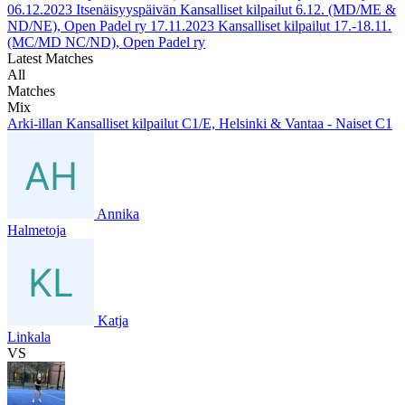
06.12.2023
Itsenäisyyspäivän Kansalliset kilpailut 6.12. (MD/ME &
ND/NE), Open Padel ry
17.11.2023
Kansalliset kilpailut 17.-18.11.
(MC/MD NC/ND), Open Padel ry
Latest Matches
All
Matches
Mix
Arki-illan Kansalliset kilpailut C1/E, Helsinki & Vantaa - Naiset C1
Annika
Halmetoja
Katja
Linkala
VS