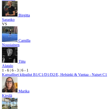
Birgitta
Saranko
VS
Camilla
Nousiainen
Tiitu
Alatalo
1
- 6
|
6
- 3
|
6
- 1
Kansalliset kilpailut B1/C1/D1/D2/E, Helsinki & Vantaa - Naiset C1
Marika
Kirsilä