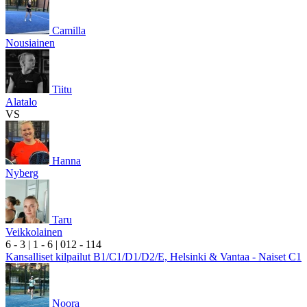
Camilla
Nousiainen
Tiitu
Alatalo
VS
Hanna
Nyberg
Taru
Veikkolainen
6
- 3
|
1
- 6
|
0
12
- 1
14
Kansalliset kilpailut B1/C1/D1/D2/E, Helsinki & Vantaa - Naiset C1
Noora