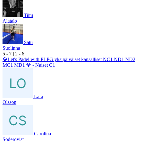
Tiitu
Alatalo
Satu
Suolinna
5
- 7
|
2
- 6
💎Let's Padel with PLPG yksipäiväiset kansalliset NC1 ND1 ND2
MC1 MD1 💎 - Naiset C1
Lara
Olsson
Carolina
Söderqvist