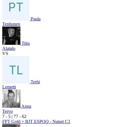
Paula
Tenhunen
Tiitu
Alatalo
VS
Terhi
Lemetti
Anna
Tervo
7
- 5
|
7
7
- 6
2
FPT Gold + BJT ESPOO - Naiset C1