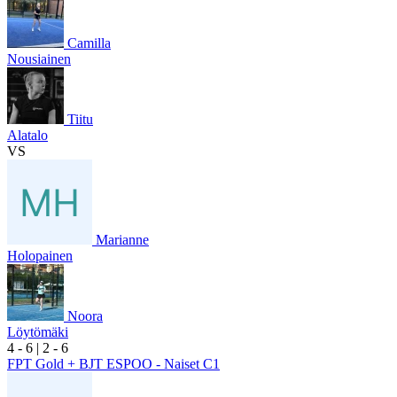
Camilla
Nousiainen
Tiitu
Alatalo
VS
Marianne
Holopainen
Noora
Löytömäki
4
- 6
|
2
- 6
FPT Gold + BJT ESPOO - Naiset C1