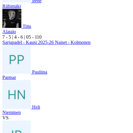
Irene
Riihimäki
Tiitu
Alatalo
7
- 5
|
4
- 6
|
0
5
- 1
10
Sarjapadel - Kausi 2025-26 Naiset - Kolmonen
Pauliina
Pantsar
Heli
Nieminen
VS