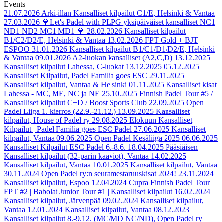
Events
21.07.2026
Arki-illan Kansalliset kilpailut C1/E, Helsinki & Vantaa
27.03.2026
💎Let's Padel with PLPG yksipäiväiset kansalliset NC1
ND1 ND2 MC1 MD1 💎
28.02.2026
Kansalliset kilpailut
B1/C2/D2/E, Helsinki & Vantaa
13.02.2026
FPT Gold + BJT
ESPOO
31.01.2026
Kansalliset kilpailut B1/C1/D1/D2/E, Helsinki
& Vantaa
09.01.2026
A2-luokan kansalliset (A2,C,D)
13.12.2025
Kansalliset kilpailut Lahessa, C-luokat 13.12.2025
05.12.2025
Kansalliset Kilpailut, Padel Familia goes ESC
29.11.2025
Kansalliset kilpailut, Vantaa & Helsinki
01.11.2025
Kansalliset kisat
Lahessa - MC, ME, NC ja NE
25.10.2025
Finnish Padel Tour #5 /
Kansalliset kilpailut C+D / Boost Sports Club
22.09.2025
Open
Padel Liiga 1. kierros (22.9.-21.12.)
13.09.2025
Kansalliset
kilpailut, House of Padel ry
29.08.2025
Elokuun Kansalliset
Kilpailut | Padel Familia goes ESC Padel
27.06.2025
Kansalliset
kilpailut, Vantaa
09.06.2025
Open Padel Kesäliiga 2025
06.06.2025
Kansalliset Kilpailut ESC Padel 6.-8.6.
18.04.2025
Pääsiäisen
Kansalliset kilpailut (32-parin kaaviot), Vantaa
14.02.2025
Kansalliset kilpailut, Vantaa
10.01.2025
Kansalliset kilpailut, Vantaa
30.11.2024
Open Padel ry:n seuramestaruuskisat 2024!
23.11.2024
Kansalliset kilpailut, Espoo
12.04.2024
Cupra Finnish Padel Tour
FPT #2 | Babolat Junior Tour #1 | Kansalliset kilpailut
16.02.2024
Kansalliset kilpailut, Järvenpää
09.02.2024
Kansalliset kilpailut,
Vantaa
12.01.2024
Kansalliset kilpailut, Vantaa
08.12.2023
Kansalliset kilpailut 8.-9.12. (MC/MD NC/ND), Open Padel ry