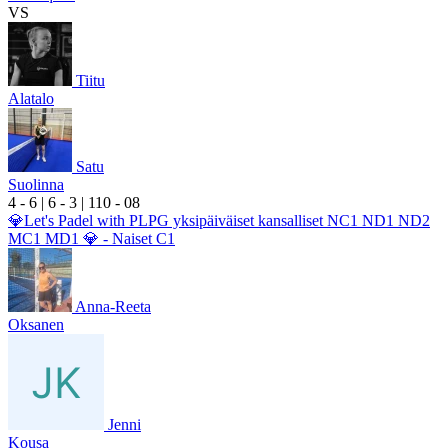
VS
Tiitu
Alatalo
Satu
Suolinna
4
- 6
|
6
- 3
|
1
10
- 0
8
💎Let's Padel with PLPG yksipäiväiset kansalliset NC1 ND1 ND2
MC1 MD1 💎 - Naiset C1
Anna-Reeta
Oksanen
Jenni
Kousa