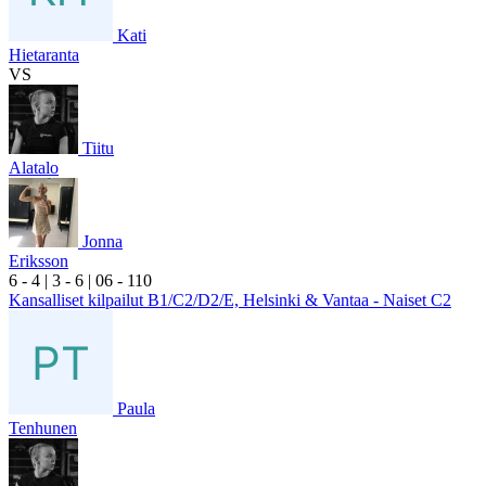
Kati
Hietaranta
VS
Tiitu
Alatalo
Jonna
Eriksson
6
- 4
|
3
- 6
|
0
6
- 1
10
Kansalliset kilpailut B1/C2/D2/E, Helsinki & Vantaa - Naiset C2
Paula
Tenhunen