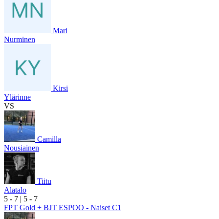
Mari
Nurminen
Kirsi
Ylärinne
VS
Camilla
Nousiainen
Tiitu
Alatalo
5
- 7
|
5
- 7
FPT Gold + BJT ESPOO - Naiset C1