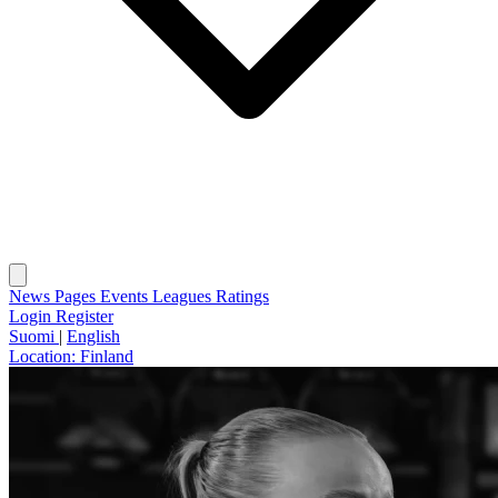
News
Pages
Events
Leagues
Ratings
Login
Register
Suomi
|
English
Location:
Finland