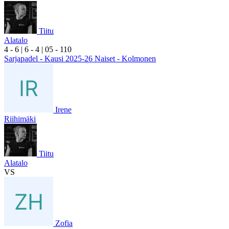
Tiitu
Alatalo
4
- 6
|
6
- 4
|
0
5
- 1
10
Sarjapadel - Kausi 2025-26 Naiset - Kolmonen
Irene
Riihimäki
Tiitu
Alatalo
VS
Zofia