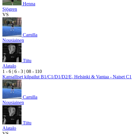
Henna
Sjögren
VS
Camilla
Nousiainen
Tiitu
Alatalo
1
- 6
|
6
- 3
|
0
8
- 1
10
Kansalliset kilpailut B1/C1/D1/D2/E, Helsinki & Vantaa - Naiset C1
Camilla
Nousiainen
Tiitu
Alatalo
VS