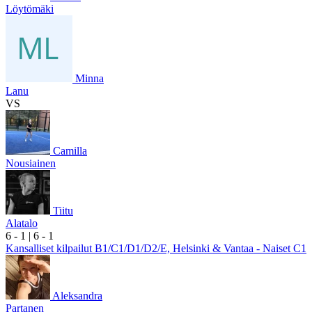
Löytömäki
Minna
Lanu
VS
Camilla
Nousiainen
Tiitu
Alatalo
6
- 1
|
6
- 1
Kansalliset kilpailut B1/C1/D1/D2/E, Helsinki & Vantaa - Naiset C1
Aleksandra
Partanen