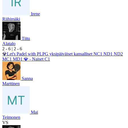
Irene
Riihimäki
Tiitu
Alatalo
2
- 6
|
2
- 6
💎Let's Padel with PLPG yksipäiväiset kansalliset NC1 ND1 ND2
MC1 MD1 💎 - Naiset C1
Sanna
Marttinen
Mai
Teimonen
VS