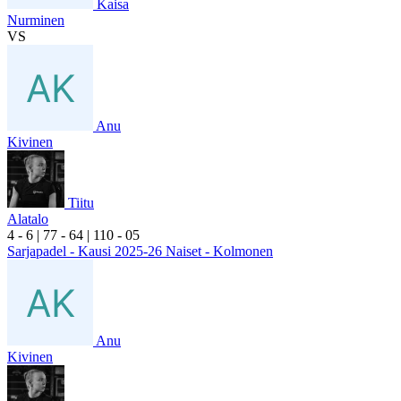
Kaisa
Nurminen
VS
Anu
Kivinen
Tiitu
Alatalo
4
- 6
|
7
7
- 6
4
|
1
10
- 0
5
Sarjapadel - Kausi 2025-26 Naiset - Kolmonen
Anu
Kivinen