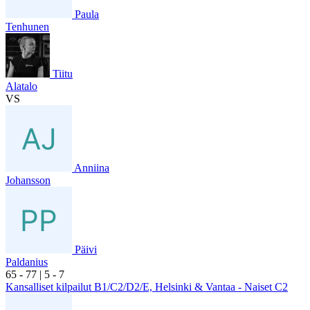
Paula
Tenhunen
Tiitu
Alatalo
VS
Anniina
Johansson
Päivi
Paldanius
6
5
- 7
7
|
5
- 7
Kansalliset kilpailut B1/C2/D2/E, Helsinki & Vantaa - Naiset C2