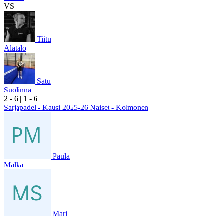
VS
Tiitu
Alatalo
Satu
Suolinna
2
- 6
|
1
- 6
Sarjapadel - Kausi 2025-26 Naiset - Kolmonen
Paula
Malka
Mari