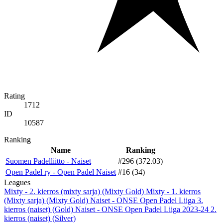
Rating
1712
ID
10587
Ranking
Name
Ranking
Suomen Padelliitto - Naiset
#296 (372.03)
Open Padel ry - Open Padel Naiset
#16 (34)
Leagues
Mixty - 2. kierros (mixty sarja) (Mixty Gold)
Mixty - 1. kierros
(Mixty sarja) (Mixty Gold)
Naiset - ONSE Open Padel Liiga 3.
kierros (naiset) (Gold)
Naiset - ONSE Open Padel Liiga 2023-24 2.
kierros (naiset) (Silver)