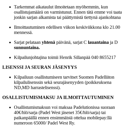
Tarkemmat aikataulut ilmoitetaan myöhemmin, kun
osallistujamäärä on varmistunut. Ennen tätä emme voi taata
jonkin sarjan alkamista tai päättymistä tiettynä ajankohtana
Ilmoittautuminen edellisen viikon keskiviikkona klo 21.00
mennessä.
Sarjat pelataan
yhtenä
päivänä, sarjat C
lauantaina
ja D
sunnuntaina.
Kilpailunjohtajina toimii Henrik Sillanpää 040 8655217
LISENSSI JA SEURAN JÄSENYYS
Kilpailuun osallistumiseen tarvitset Suomen Padelliiton
kilpailulisenssin sekä seurajäsenyyden (poikkeuksena
ND,MD harrastelisenssi).
OSALLISTUMISMAKSU JA ILMOITTAUTUMINEN
Osallistumismaksun voi maksaa Padelutionissa suoraan
40€/hlö/sarja (Padel West jäsenet 35€/hlö/sarja) tai
paikanpäällä ennen ensimmäistä ottelua mobilepay:llä
numeroon 65000/ Padel West Ry.