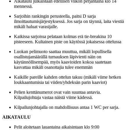
Aikataulu julkaistaan edellisen viikon perjantaina klo 14
mennessä.
Sarjoihin rankingin perusteella, paitsi D sarja
ilmoittautumisjärjestyksessä. Jos sarja on täynnä, laita viestiä
mikäli haluat varasijalle.
Kaikissa sarjoissa pelataan kolmas erä tie-breakina 10
pisteeseen. Kultainen piste on käytössä jokaisessa ottelussa
Luokan pelimuoto saattaa muuttua, mikäli lopullisella
osallistujamäärällä turnauksen läpivienti näin on
käytännöllisempää, myös kaavioiden kokoa saatetaan
kasvattaa mikäli osanottajia tulee enemmän
Kaikille pareille kahden ottelun takuu (mikäli viime hetken
loukkaantumisia tai viiden/yhdeksän parin kaaviot)
Pelien kenttänumerot ovat vain suuntaa antavia.
Kilpailujohtaja vastaa näistä viime kädessä.
Kilpailunjohtajalla on mahdollisuus antaa 1 WC per sarja.
AIKATAULU
Pelit aloitetaan lauantaina aikaisintaan klo 9:00