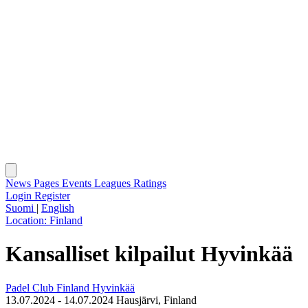
News
Pages
Events
Leagues
Ratings
Login
Register
Suomi
|
English
Location:
Finland
Kansalliset kilpailut Hyvinkää
Padel Club Finland Hyvinkää
13.07.2024 - 14.07.2024
Hausjärvi, Finland