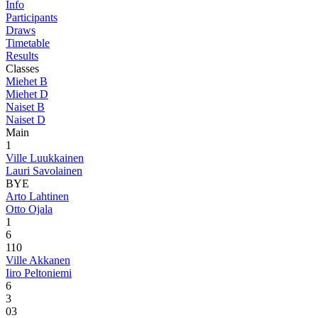
Info
Participants
Draws
Timetable
Results
Classes
Miehet B
Miehet D
Naiset B
Naiset D
Main
1
Ville Luukkainen
Lauri Savolainen
BYE
Arto Lahtinen
Otto Ojala
1
6
1
10
Ville Akkanen
Iiro Peltoniemi
6
3
0
3