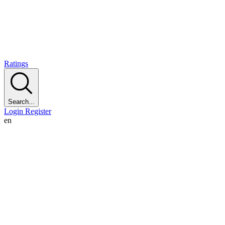
Ratings
Search...
Login
Register
en