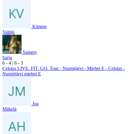
Kimmo
Vainio
Sammy
Sarja
6
- 4
|
6
- 3
Celsius LIVE. FIT. GO. Tour - Nurmijärvi - Miehet E - Celsius -
Nurmijärvi miehet E
Joa
Mäkelä