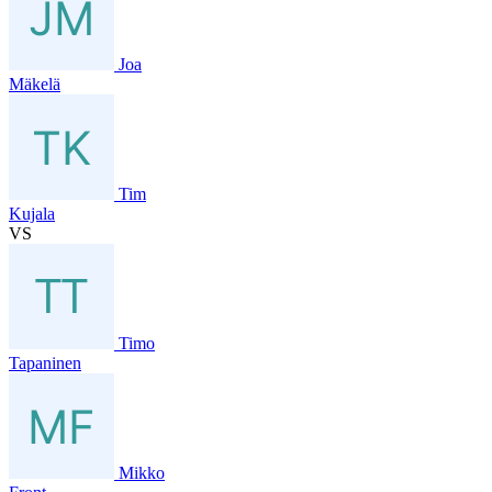
Joa
Mäkelä
Tim
Kujala
VS
Timo
Tapaninen
Mikko