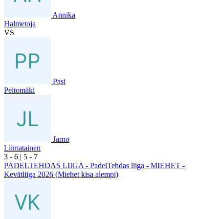
Annika
Halmetoja
VS
Pasi
Peltomäki
Jarno
Liimatainen
3
- 6
|
5
- 7
PADELTEHDAS LIIGA - PadelTehdas liiga - MIEHET -
Kevätliiga 2026 (Miehet kisa alempi)