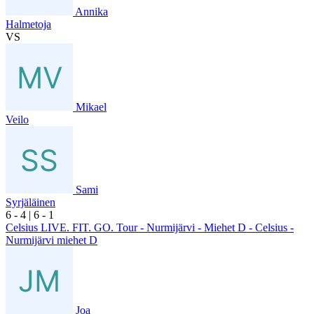
Annika
Halmetoja
VS
Mikael
Veilo
Sami
Syrjäläinen
6
- 4
|
6
- 1
Celsius LIVE. FIT. GO. Tour - Nurmijärvi - Miehet D - Celsius -
Nurmijärvi miehet D
Joa