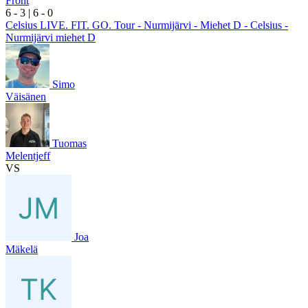
Front
6
- 3
|
6
- 0
Celsius LIVE. FIT. GO. Tour - Nurmijärvi - Miehet D - Celsius -
Nurmijärvi miehet D
Simo
Väisänen
Tuomas
Melentjeff
VS
Joa
Mäkelä