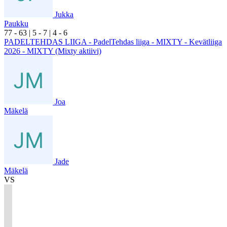
Jukka
Paukku
7
7
- 6
3
|
5
- 7
|
4
- 6
PADELTEHDAS LIIGA - PadelTehdas liiga - MIXTY - Kevätliiga
2026 - MIXTY (Mixty aktiivi)
Joa
Mäkelä
Jade
Mäkelä
VS