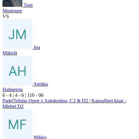
Toni
Mustonen
VS
Joa
Mäkelä
Annika
Halmetoja
6
- 4
|
4
- 6
|
1
10
- 0
6
PadelTehdas Open x Autokeskus, C2 & D2 | Kansalliset kisat -
Miehet D2
Mikko