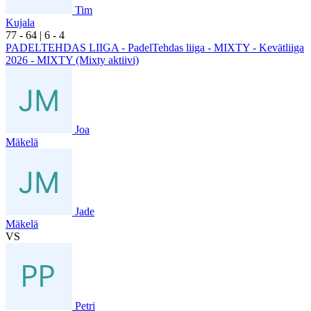
Tim
Kujala
7
7
- 6
4
|
6
- 4
PADELTEHDAS LIIGA - PadelTehdas liiga - MIXTY - Kevätliiga
2026 - MIXTY (Mixty aktiivi)
Joa
Mäkelä
Jade
Mäkelä
VS
Petri