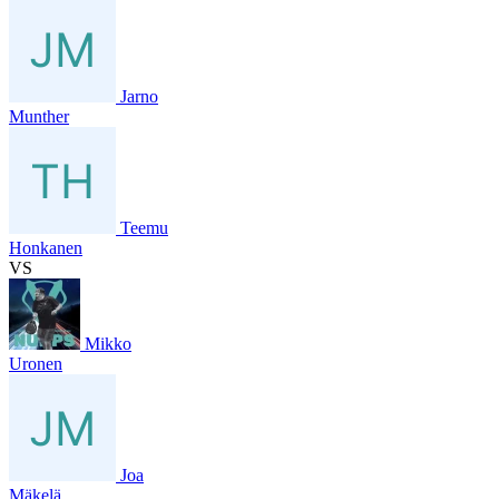
Jarno
Munther
Teemu
Honkanen
VS
Mikko
Uronen
Joa
Mäkelä