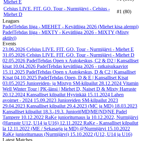
Miehet E
Celsius LIVE. FIT. GO. Tour - Nurmijärvi - Celsius -
#1 (80)
Miehet D
Leagues
PadelTehdas liiga - MIEHET - Kevätliiga 2026 (Miehet kisa alempi)
PadelTehdas liiga - MIXTY - Kevätliiga 2026 - MIXTY (Mixty
aktiivi)
Events
23.06.2026
Celsius LIVE. FIT. GO. Tour - Nurmijärvi - Miehet E
31.05.2026
Celsius LIVE. FIT. GO. Tour - Nurmijärvi - Miehet D
02.05.2026
PadelTehdas Open x Autokeskus, C2 & D2 | Kansalliset
kisat
10.04.2026
PadelTehdas kevätliiga 2026 - ratkaisukaaviot
15.11.2025
PadelTehdas Open x Autokeskus, D & C2 | Kansalliset
Kisat
04.10.2025
PadelTehdas Open, D & E | Kansalliset Kisat
03.05.2025
Junioreiden- ja Mixtyn SM-kilpailut
28.12.2024
Vitamin
Well Winter Tour | PK-länsi | Miehet D, Naiset D & Mixty Harraste
20.12.2024
Kansalliset kilpailut Hyvinkää
15.11.2024
Lahen
avoimet - 2024
15.09.2023
Junioreiden SM-kilpailut 2023
29.04.2023
Kansalliset kilpailut 29.4.2023 (MC ja MD)
18.03.2023
Kansalliset kilpailut 18.3.-19.3. Juniorit|MD|ME|ND|NE Padel
Tampere
10.12.2022
RaKe junioriturnaus la 10.12.2022, Nurmijärvi
(Harraste U12, U14 ja U16)
12.11.2022
RaKe - Kansalliset kilpailut
la 12.11.2022 (ME / Sekasarja ja MD) @Nurmijärvi
15.10.2022
RaKe junioriturnaus (Nurmijärvi) 15.10.2022 (U12, U14 ja U16)
Latest Matches