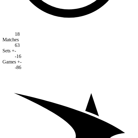
18
Matches
63
Sets +-
-16
Games +-
-86