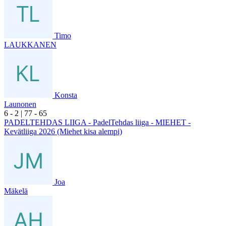
Timo
LAUKKANEN
Konsta
Launonen
6
- 2
|
7
7
- 6
5
PADELTEHDAS LIIGA - PadelTehdas liiga - MIEHET -
Kevätliiga 2026 (Miehet kisa alempi)
Joa
Mäkelä