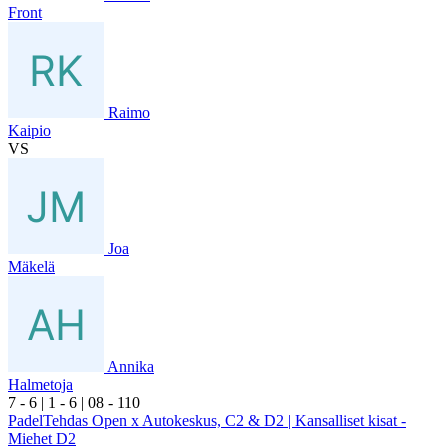
Front
Raimo
Kaipio
VS
Joa
Mäkelä
Annika
Halmetoja
7
- 6
|
1
- 6
|
0
8
- 1
10
PadelTehdas Open x Autokeskus, C2 & D2 | Kansalliset kisat -
Miehet D2