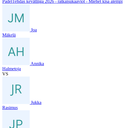
PadelTehdas kevätliiga 2026 - ratkaisukaaviot - Miehet kisa alempi
Joa
Mäkelä
Annika
Halmetoja
VS
Jukka
Rasimus