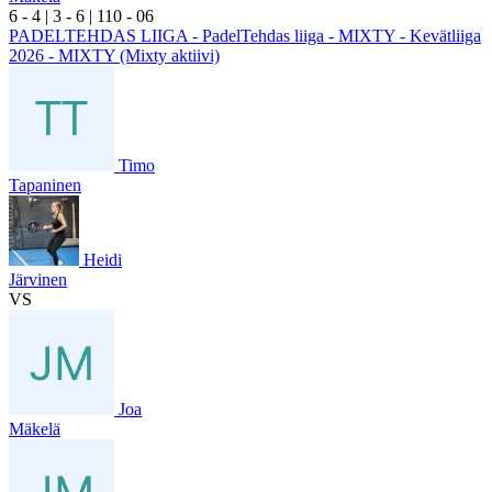
6
- 4
|
3
- 6
|
1
10
- 0
6
PADELTEHDAS LIIGA - PadelTehdas liiga - MIXTY - Kevätliiga
2026 - MIXTY (Mixty aktiivi)
Timo
Tapaninen
Heidi
Järvinen
VS
Joa
Mäkelä