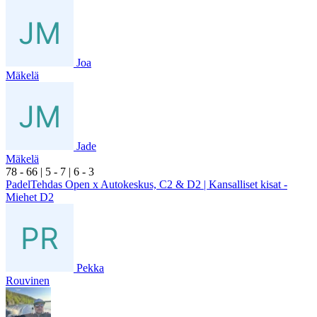
Joa
Mäkelä
Jade
Mäkelä
7
8
- 6
6
|
5
- 7
|
6
- 3
PadelTehdas Open x Autokeskus, C2 & D2 | Kansalliset kisat -
Miehet D2
Pekka
Rouvinen