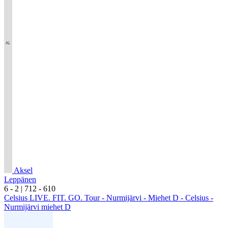
Aksel
Leppänen
6
- 2
|
7
12
- 6
10
Celsius LIVE. FIT. GO. Tour - Nurmijärvi - Miehet D - Celsius -
Nurmijärvi miehet D