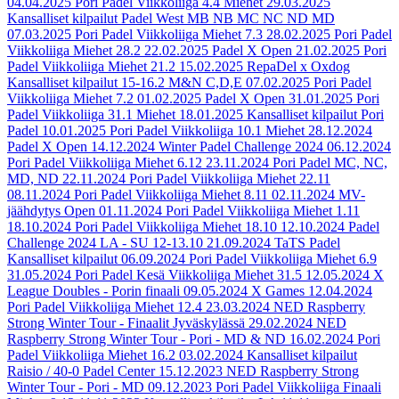
04.04.2025
Pori Padel Viikkoliiga 4.4 Miehet
29.03.2025
Kansalliset kilpailut Padel West MB NB MC NC ND MD
07.03.2025
Pori Padel Viikkoliiga Miehet 7.3
28.02.2025
Pori Padel
Viikkoliiga Miehet 28.2
22.02.2025
Padel X Open
21.02.2025
Pori
Padel Viikkoliiga Miehet 21.2
15.02.2025
RepaDel x Oxdog
Kansalliset kilpailut 15-16.2 M&N C,D,E
07.02.2025
Pori Padel
Viikkoliiga Miehet 7.2
01.02.2025
Padel X Open
31.01.2025
Pori
Padel Viikkoliiga 31.1 Miehet
18.01.2025
Kansalliset kilpailut Pori
Padel
10.01.2025
Pori Padel Viikkoliiga 10.1 Miehet
28.12.2024
Padel X Open
14.12.2024
Winter Padel Challenge 2024
06.12.2024
Pori Padel Viikkoliiga Miehet 6.12
23.11.2024
Pori Padel MC, NC,
MD, ND
22.11.2024
Pori Padel Viikkoliiga Miehet 22.11
08.11.2024
Pori Padel Viikkoliiga Miehet 8.11
02.11.2024
MV-
jäähdytys Open
01.11.2024
Pori Padel Viikkoliiga Miehet 1.11
18.10.2024
Pori Padel Viikkoliiga Miehet 18.10
12.10.2024
Padel
Challenge 2024 LA - SU 12-13.10
21.09.2024
TaTS Padel
Kansalliset kilpailut
06.09.2024
Pori Padel Viikkoliiga Miehet 6.9
31.05.2024
Pori Padel Kesä Viikkoliiga Miehet 31.5
12.05.2024
X
League Doubles - Porin finaali
09.05.2024
X Games
12.04.2024
Pori Padel Viikkoliiga Miehet 12.4
23.03.2024
NED Raspberry
Strong Winter Tour - Finaalit Jyväskylässä
29.02.2024
NED
Raspberry Strong Winter Tour - Pori - MD & ND
16.02.2024
Pori
Padel Viikkoliiga Miehet 16.2
03.02.2024
Kansalliset kilpailut
Raisio / 40-0 Padel Center
15.12.2023
NED Raspberry Strong
Winter Tour - Pori - MD
09.12.2023
Pori Padel Viikkoliiga Finaali