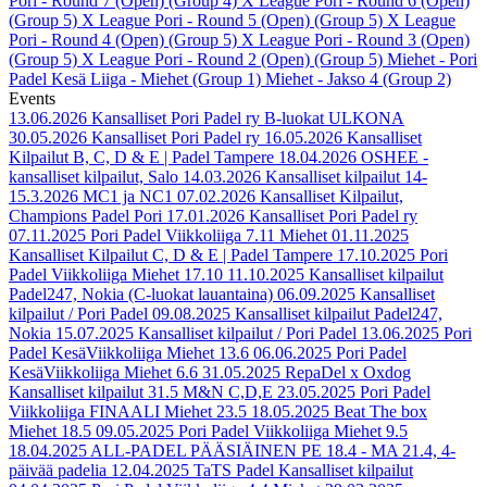
Pori - Round 7 (Open) (Group 4)
X League Pori - Round 6 (Open)
(Group 5)
X League Pori - Round 5 (Open) (Group 5)
X League
Pori - Round 4 (Open) (Group 5)
X League Pori - Round 3 (Open)
(Group 5)
X League Pori - Round 2 (Open) (Group 5)
Miehet - Pori
Padel Kesä Liiga - Miehet (Group 1)
Miehet - Jakso 4 (Group 2)
Events
13.06.2026
Kansalliset Pori Padel ry B-luokat ULKONA
30.05.2026
Kansalliset Pori Padel ry
16.05.2026
Kansalliset
Kilpailut B, C, D & E | Padel Tampere
18.04.2026
OSHEE -
kansalliset kilpailut, Salo
14.03.2026
Kansalliset kilpailut 14-
15.3.2026 MC1 ja NC1
07.02.2026
Kansalliset Kilpailut,
Champions Padel Pori
17.01.2026
Kansalliset Pori Padel ry
07.11.2025
Pori Padel Viikkoliiga 7.11 Miehet
01.11.2025
Kansalliset Kilpailut C, D & E | Padel Tampere
17.10.2025
Pori
Padel Viikkoliiga Miehet 17.10
11.10.2025
Kansalliset kilpailut
Padel247, Nokia (C-luokat lauantaina)
06.09.2025
Kansalliset
kilpailut / Pori Padel
09.08.2025
Kansalliset kilpailut Padel247,
Nokia
15.07.2025
Kansalliset kilpailut / Pori Padel
13.06.2025
Pori
Padel KesäViikkoliiga Miehet 13.6
06.06.2025
Pori Padel
KesäViikkoliiga Miehet 6.6
31.05.2025
RepaDel x Oxdog
Kansalliset kilpailut 31.5 M&N C,D,E
23.05.2025
Pori Padel
Viikkoliiga FINAALI Miehet 23.5
18.05.2025
Beat The box
Miehet 18.5
09.05.2025
Pori Padel Viikkoliiga Miehet 9.5
18.04.2025
ALL-PADEL PÄÄSIÄINEN PE 18.4 - MA 21.4, 4-
päivää padelia
12.04.2025
TaTS Padel Kansalliset kilpailut