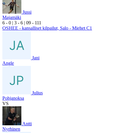
Jussi
Majamäki
6
- 0
|
3
- 6
|
0
9
- 1
11
OSHEE - kansalliset kilpailut, Salo - Miehet C1
Jani
Angle
Julius
Pohjanoksa
VS
Antti
Nyrhinen