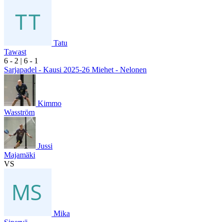
Tatu
Tawast
6
- 2
|
6
- 1
Sarjapadel - Kausi 2025-26 Miehet - Nelonen
Kimmo
Wasström
Jussi
Majamäki
VS
Mika