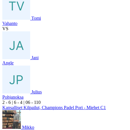
Tomi
Vahanto
VS
Jani
Angle
Julius
Pohjanoksa
2
- 6
|
6
- 4
|
0
6
- 1
10
Kansalliset Kilpailut, Champions Padel Pori - Miehet C1
Mikko