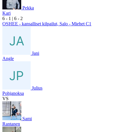
Pekka
Kari
6
- 1
|
6
- 2
OSHEE - kansalliset kilpailut, Salo - Miehet C1
Jani
Angle
Julius
Pohjanoksa
VS
Sami
Rantanen