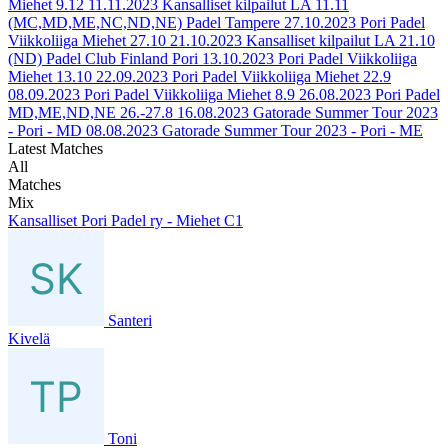
Miehet 9.12
11.11.2023
Kansalliset kilpailut LA 11.11
(MC,MD,ME,NC,ND,NE) Padel Tampere
27.10.2023
Pori Padel
Viikkoliiga Miehet 27.10
21.10.2023
Kansalliset kilpailut LA 21.10
(ND) Padel Club Finland Pori
13.10.2023
Pori Padel Viikkoliiga
Miehet 13.10
22.09.2023
Pori Padel Viikkoliiga Miehet 22.9
08.09.2023
Pori Padel Viikkoliiga Miehet 8.9
26.08.2023
Pori Padel
MD,ME,ND,NE 26.-27.8
16.08.2023
Gatorade Summer Tour 2023
- Pori - MD
08.08.2023
Gatorade Summer Tour 2023 - Pori - ME
Latest Matches
All
Matches
Mix
Kansalliset Pori Padel ry - Miehet C1
Santeri
Kivelä
Toni