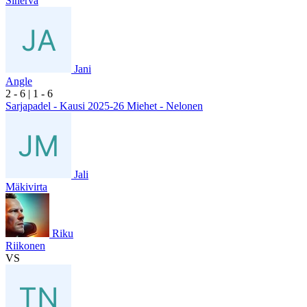
Sinervä
Jani
Angle
2
- 6
|
1
- 6
Sarjapadel - Kausi 2025-26 Miehet - Nelonen
Jali
Mäkivirta
Riku
Riikonen
VS