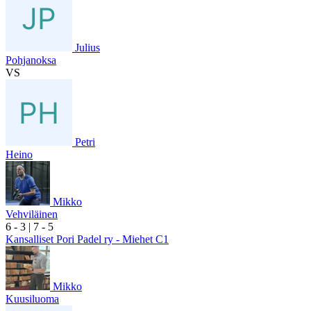
Julius
Pohjanoksa
VS
Petri
Heino
Mikko
Vehviläinen
6
- 3
|
7
- 5
Kansalliset Pori Padel ry - Miehet C1
Mikko
Kuusiluoma