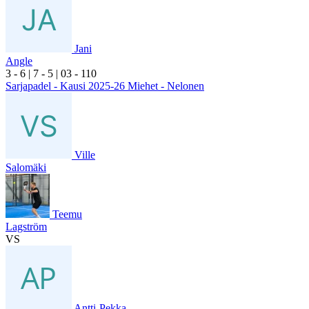
Jani
Angle
3
- 6
|
7
- 5
|
0
3
- 1
10
Sarjapadel - Kausi 2025-26 Miehet - Nelonen
Ville
Salomäki
Teemu
Lagström
VS
Antti-Pekka