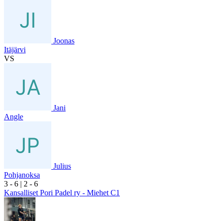
Joonas
Itäjärvi
VS
Jani
Angle
Julius
Pohjanoksa
3
- 6
|
2
- 6
Kansalliset Pori Padel ry - Miehet C1