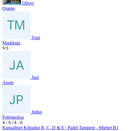
Oliver
Ojamo
Topi
Markkula
VS
Jani
Angle
Julius
Pohjanoksa
4
- 6
|
4
- 6
Kansalliset Kilpailut B, C, D & E | Padel Tampere - Miehet B1