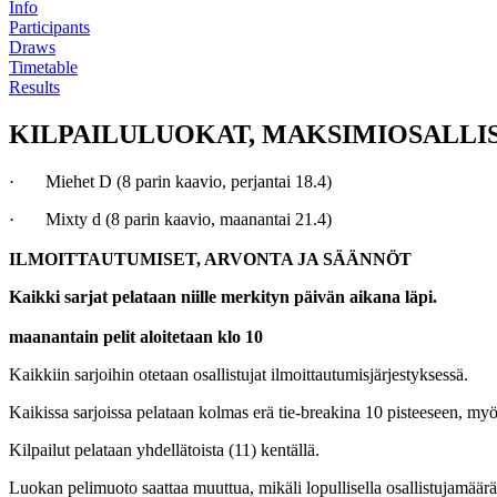
Info
Participants
Draws
Timetable
Results
KILPAILULUOKAT, MAKSIMIOSALLI
· Miehet D (8 parin kaavio, perjantai 18.4)
· Mixty d (8 parin kaavio, maanantai 21.4)
ILMOITTAUTUMISET, ARVONTA JA SÄÄNNÖT
Kaikki sarjat pelataan niille merkityn päivän aikana läpi.
maanantain pelit aloitetaan klo 10
Kaikkiin sarjoihin otetaan osallistujat ilmoittautumisjärjestyksessä.
Kaikissa sarjoissa pelataan kolmas erä tie-breakina 10 pisteeseen, myös
Kilpailut pelataan yhdellätoista (11) kentällä.
Luokan pelimuoto saattaa muuttua, mikäli lopullisella osallistujamäärä