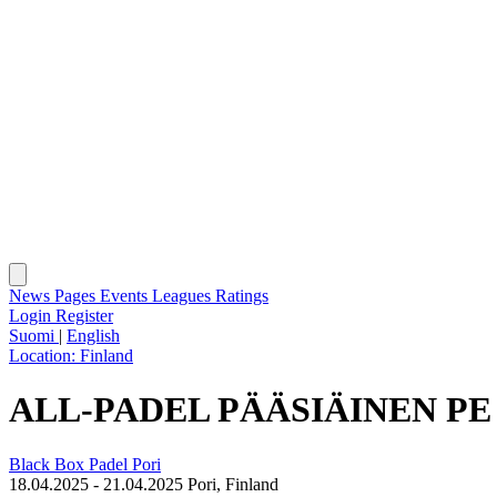
News
Pages
Events
Leagues
Ratings
Login
Register
Suomi
|
English
Location:
Finland
ALL-PADEL PÄÄSIÄINEN PE 18.
Black Box Padel Pori
18.04.2025 - 21.04.2025
Pori, Finland