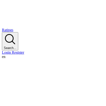
Ratings
Search...
Login
Register
en