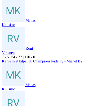
Matias
Kuusisto
Roni
Virtanen
7
- 5
|
6
4
- 7
7
|
1
10
- 0
1
Kansalliset kilpailut, Champions Padel ry - Miehet B2
Matias
Kuusisto