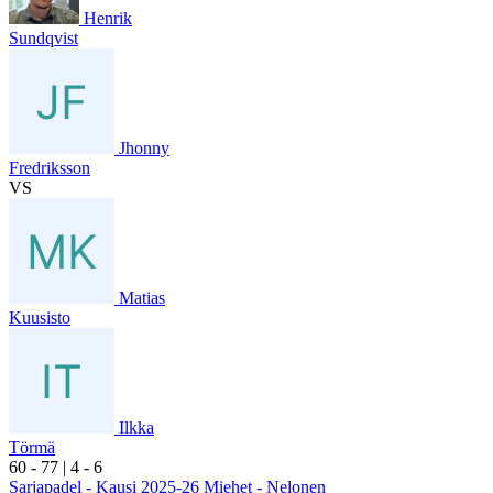
Henrik
Sundqvist
Jhonny
Fredriksson
VS
Matias
Kuusisto
Ilkka
Törmä
6
0
- 7
7
|
4
- 6
Sarjapadel - Kausi 2025-26 Miehet - Nelonen