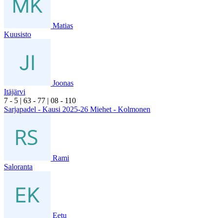
Matias
Kuusisto
Joonas
Itäjärvi
7
- 5
|
6
3
- 7
7
|
0
8
- 1
10
Sarjapadel - Kausi 2025-26 Miehet - Kolmonen
Rami
Saloranta
Eetu