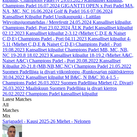
kilpailut, Champions Padel ry
29.03.2025
Kansalliset kilpailut,
Champions Padel
16.07.2024
GIGANTTI OPEN x Pori Padel MA,
NA, MC, NC
16.06.2024
Golf & Padel 16.6
07.06.2024
Kansalliset Kilpailut Padel Uusikaupunki - Laitilan
Wirvoitusjuomatehdas / Merefestit
24.05.2024
Kansalliset kilpailut,
Champions Padel, Pori
23.02.2024
ÅLK Padel Kansalliset kilpailut
02.12.2023
Kansalliset kilpailut 2-3.12 (Miehet C,D,E & Naiset
C,D,E) Champions Padel - Pori
04.11.2023
Kansalliset kilpailut 4-
5.11 (Miehet C,D,E & Naiset C,D,E) Champions Padel - Pori
19.08.2023
Kansalliset kilpailut Champions Padel MB, MC, NB,
NC 19-20.8
18.02.2023
Kansalliset kilpailut 18-19.2 (Miehet A&C,
Naiset A&C) Champions Padel - Pori
20.08.2022
Kansalliset
Kilpailut 20-21.8 (MB,NB,MC,NC) Champions Padel
21.05.2022
Suomen Padelliiga ja divari viikonloppu -Runkosarjan päätöskierros
30.04.2022
Kansalliset kilpailut M B&C, N B&C 30.4-1.5 -
Champions Padel
26.03.2022
Suomen Padelliiga Miehet (2. Divari)
26.03.2022
Maaliskuun Suomen Padelliiga ja divari kierros
26.02.2022
Champions Padel kansalliset kilpailut
Latest Matches
All
Matches
Mix
Sarjapadel - Kausi 2025-26 Miehet - Nelonen