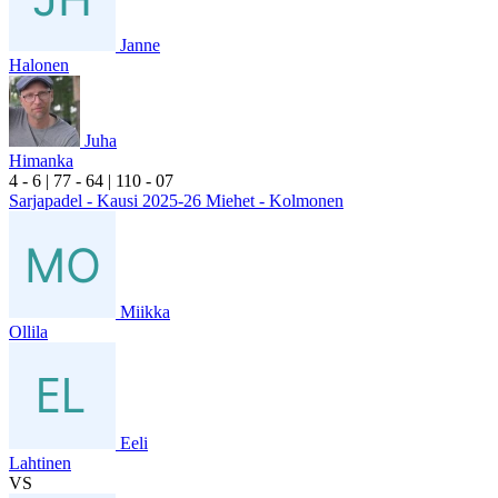
Janne
Halonen
Juha
Himanka
4
- 6
|
7
7
- 6
4
|
1
10
- 0
7
Sarjapadel - Kausi 2025-26 Miehet - Kolmonen
Miikka
Ollila
Eeli
Lahtinen
VS