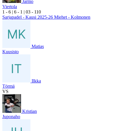
Jarmo
Viertola
1
- 6
|
6
- 1
|
0
3
- 1
10
Sarjapadel - Kausi 2025-26 Miehet - Kolmonen
Matias
Kuusisto
Ilkka
Törmä
VS
Kristian
Juponaho