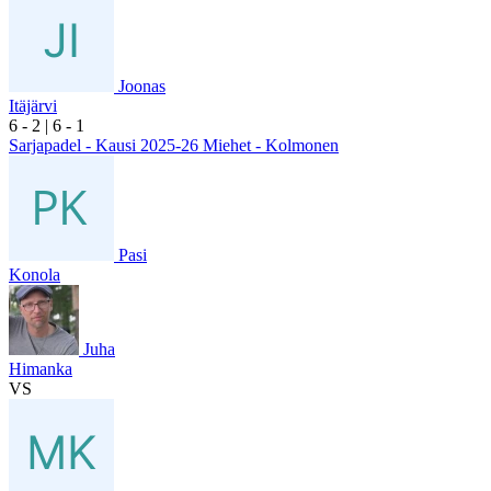
Joonas
Itäjärvi
6
- 2
|
6
- 1
Sarjapadel - Kausi 2025-26 Miehet - Kolmonen
Pasi
Konola
Juha
Himanka
VS