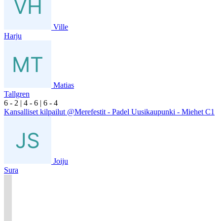
Ville
Harju
Matias
Tallgren
6
- 2
|
4
- 6
|
6
- 4
Kansalliset kilpailut @Merefestit - Padel Uusikaupunki - Miehet C1
Joiju
Sura