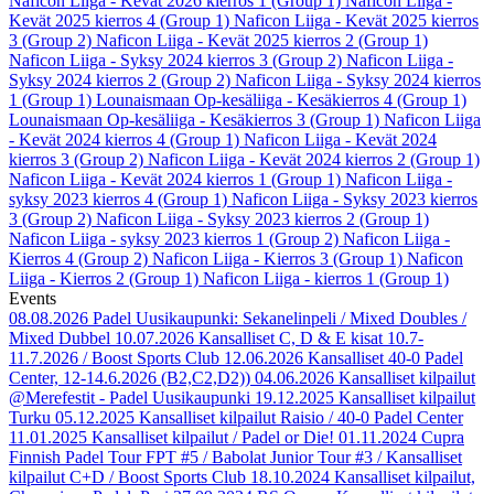
Naficon Liiga - Kevät 2026 kierros 1 (Group 1)
Naficon Liiga -
Kevät 2025 kierros 4 (Group 1)
Naficon Liiga - Kevät 2025 kierros
3 (Group 2)
Naficon Liiga - Kevät 2025 kierros 2 (Group 1)
Naficon Liiga - Syksy 2024 kierros 3 (Group 2)
Naficon Liiga -
Syksy 2024 kierros 2 (Group 2)
Naficon Liiga - Syksy 2024 kierros
1 (Group 1)
Lounaismaan Op-kesäliiga - Kesäkierros 4 (Group 1)
Lounaismaan Op-kesäliiga - Kesäkierros 3 (Group 1)
Naficon Liiga
- Kevät 2024 kierros 4 (Group 1)
Naficon Liiga - Kevät 2024
kierros 3 (Group 2)
Naficon Liiga - Kevät 2024 kierros 2 (Group 1)
Naficon Liiga - Kevät 2024 kierros 1 (Group 1)
Naficon Liiga -
syksy 2023 kierros 4 (Group 1)
Naficon Liiga - Syksy 2023 kierros
3 (Group 2)
Naficon Liiga - Syksy 2023 kierros 2 (Group 1)
Naficon Liiga - syksy 2023 kierros 1 (Group 2)
Naficon Liiga -
Kierros 4 (Group 2)
Naficon Liiga - Kierros 3 (Group 1)
Naficon
Liiga - Kierros 2 (Group 1)
Naficon Liiga - kierros 1 (Group 1)
Events
08.08.2026
Padel Uusikaupunki: Sekanelinpeli / Mixed Doubles /
Mixed Dubbel
10.07.2026
Kansalliset C, D & E kisat 10.7-
11.7.2026 / Boost Sports Club
12.06.2026
Kansalliset 40-0 Padel
Center, 12-14.6.2026 (B2,C2,D2))
04.06.2026
Kansalliset kilpailut
@Merefestit - Padel Uusikaupunki
19.12.2025
Kansalliset kilpailut
Turku
05.12.2025
Kansalliset kilpailut Raisio / 40-0 Padel Center
11.01.2025
Kansalliset kilpailut / Padel or Die!
01.11.2024
Cupra
Finnish Padel Tour FPT #5 / Babolat Junior Tour #3 / Kansalliset
kilpailut C+D / Boost Sports Club
18.10.2024
Kansalliset kilpailut,