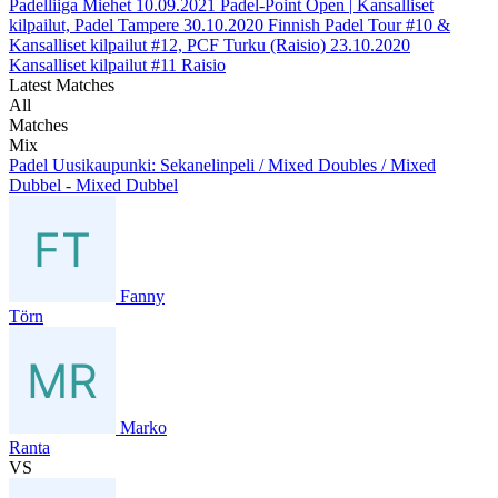
Padelliiga Miehet
10.09.2021
Padel-Point Open | Kansalliset
kilpailut, Padel Tampere
30.10.2020
Finnish Padel Tour #10 &
Kansalliset kilpailut #12, PCF Turku (Raisio)
23.10.2020
Kansalliset kilpailut #11 Raisio
Latest Matches
All
Matches
Mix
Padel Uusikaupunki: Sekanelinpeli / Mixed Doubles / Mixed
Dubbel - Mixed Dubbel
Fanny
Törn
Marko
Ranta
VS