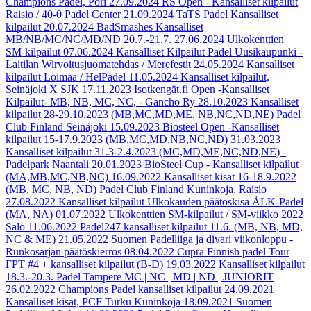
Champions Padel, Pori
27.09.2024
RS Open - Kansalliset kilpailut
Raisio / 40-0 Padel Center
21.09.2024
TaTS Padel Kansalliset
kilpailut
20.07.2024
BadSmashes Kansalliset
MB/NB/MC/NC/MD/ND 20.7.-21.7.
27.06.2024
Ulkokenttien
SM-kilpailut
07.06.2024
Kansalliset Kilpailut Padel Uusikaupunki -
Laitilan Wirvoitusjuomatehdas / Merefestit
24.05.2024
Kansalliset
kilpailut Loimaa / HelPadel
11.05.2024
Kansalliset kilpailut,
Seinäjoki X SJK
17.11.2023
Isotkengät.fi Open -Kansalliset
Kilpailut- MB, NB, MC, NC, - Gancho Ry
28.10.2023
Kansalliset
kilpailut 28-29.10.2023 (MB,MC,MD,ME, NB,NC,ND,NE) Padel
Club Finland Seinäjoki
15.09.2023
Biosteel Open -Kansalliset
kilpailut 15-17.9.2023 (MB,MC,MD,NB,NC,ND)
31.03.2023
Kansalliset kilpailut 31.3-2.4.2023 (MC,MD,ME,NC,ND,NE) -
Padelpark Naantali
20.01.2023
BioSteel Cup - Kansalliset kilpailut
(MA,MB,MC,NB,NC)
16.09.2022
Kansalliset kisat 16-18.9.2022
(MB, MC, NB, ND) Padel Club Finland Kuninkoja, Raisio
27.08.2022
Kansalliset kilpailut Ulkokauden päätöskisa ÅLK-Padel
(MA, NA)
01.07.2022
Ulkokenttien SM-kilpailut / SM-viikko 2022
Salo
11.06.2022
Padel247 kansalliset kilpailut 11.6. (MB, NB, MD,
NC & ME)
21.05.2022
Suomen Padelliiga ja divari viikonloppu -
Runkosarjan päätöskierros
08.04.2022
Cupra Finnish padel Tour
FPT #4 + kansalliset kilpailut (B-D)
19.03.2022
Kansalliset kilpailut
18.3.-20.3. Padel Tampere MC | NC | MD | ND | JUNIORIT
26.02.2022
Champions Padel kansalliset kilpailut
24.09.2021
Kansalliset kisat, PCF Turku Kuninkoja
18.09.2021
Suomen