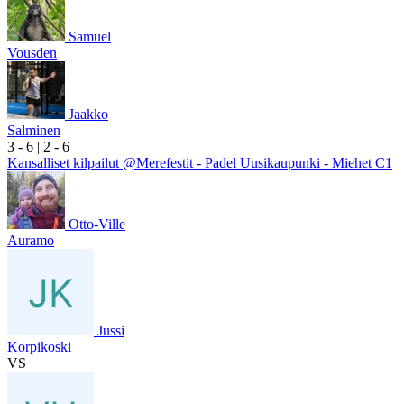
Samuel
Vousden
Jaakko
Salminen
3
- 6
|
2
- 6
Kansalliset kilpailut @Merefestit - Padel Uusikaupunki - Miehet C1
Otto-Ville
Auramo
Jussi
Korpikoski
VS