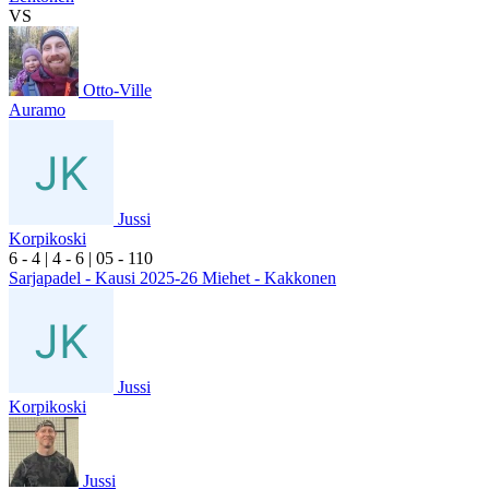
VS
Otto-Ville
Auramo
Jussi
Korpikoski
6
- 4
|
4
- 6
|
0
5
- 1
10
Sarjapadel - Kausi 2025-26 Miehet - Kakkonen
Jussi
Korpikoski
Jussi