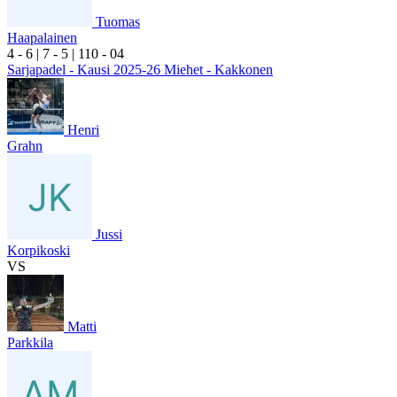
Tuomas
Haapalainen
4
- 6
|
7
- 5
|
1
10
- 0
4
Sarjapadel - Kausi 2025-26 Miehet - Kakkonen
Henri
Grahn
Jussi
Korpikoski
VS
Matti
Parkkila