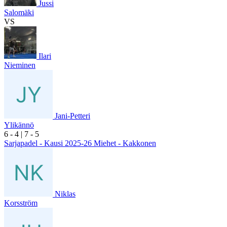
Jussi
Salomäki
VS
Ilari
Nieminen
Jani-Petteri
Ylikännö
6
- 4
|
7
- 5
Sarjapadel - Kausi 2025-26 Miehet - Kakkonen
Niklas
Korsström