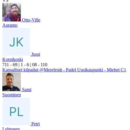
VS
Otto-Ville
Auramo
Jussi
Korpikoski
7
11
- 6
9
|
1
- 6
|
0
8
- 1
10
Kansalliset kilpailut @Merefestit - Padel Uusikaupunki - Miehet C1
Sami
Suominen
Petri
Lehtonen