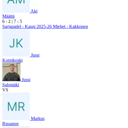
Aki
Määttä
6
- 2
|
7
- 5
Sarjapadel - Kausi 2025-26 Miehet - Kakkonen
Jussi
Korpikoski
Jussi
Salomäki
VS
Markus
Rissanen