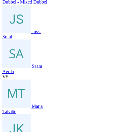
Dubbel - Mixed Dubbel
Jussi
Soini
Saara
Aerila
VS
Maria
Talvitie