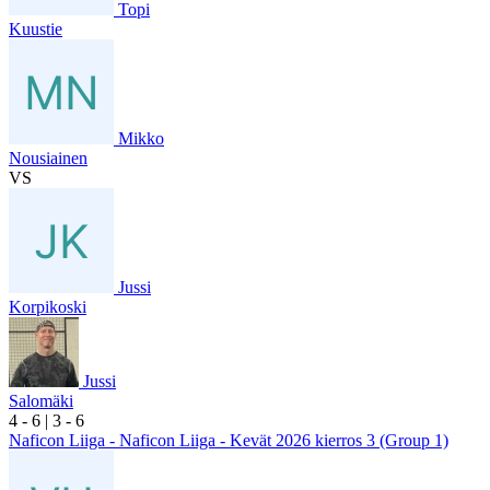
Topi
Kuustie
Mikko
Nousiainen
VS
Jussi
Korpikoski
Jussi
Salomäki
4
- 6
|
3
- 6
Naficon Liiga - Naficon Liiga - Kevät 2026 kierros 3 (Group 1)