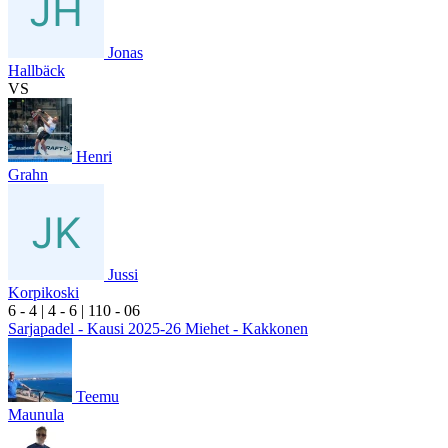
Jonas
Hallbäck
VS
Henri
Grahn
Jussi
Korpikoski
6
- 4
|
4
- 6
|
1
10
- 0
6
Sarjapadel - Kausi 2025-26 Miehet - Kakkonen
Teemu
Maunula