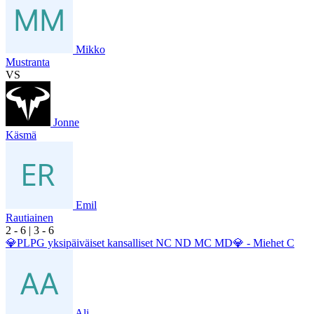
Mikko
Mustranta
VS
Jonne
Käsmä
Emil
Rautiainen
2
- 6
|
3
- 6
💎PLPG yksipäiväiset kansalliset NC ND MC MD💎 - Miehet C
Ali