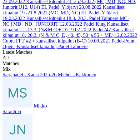
23.09.2022
Kansalliset kilpailut 23.-25.9.2022 (MC, MD, NC, ND,
Juniorit:U12, U14) EL Padel, Ylöjärvi
20.08.2022
Kansalliset
kilpailut 19.-21.8.2022 (MC, MD, NC) EL Padel, Ylöjärvi
19.03.2022
Kansalliset kilpailut 18.3.-20.3. Padel Tampere MC |
NC | MD | ND | JUNIORIT
12.03.2022
Padel King Kansalliset
kilpailut 12.-13.3. (N&M C + D)
19.02.2022
Padel247 Kansalliset
kilpailut 18.-20.2. (N & M C, D, 40, 45, 50 ja 55 + ME)
12.02.2022
Cupra FPT #2 + kansalliset kilpailut (B-C)
10.09.2021
Padel-Point
Open | Kansalliset kilpailut, Padel Tampere
Latest Matches
All
Matches
Mix
Sarjapadel - Kausi 2025-26 Miehet - Kakkonen
Mikko
Sarantola