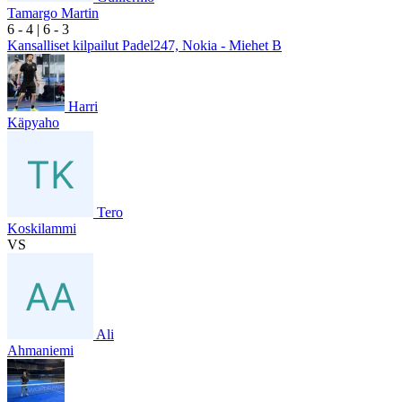
Tamargo Martin
6
- 4
|
6
- 3
Kansalliset kilpailut Padel247, Nokia - Miehet B
Harri
Käpyaho
Tero
Koskilammi
VS
Ali
Ahmaniemi