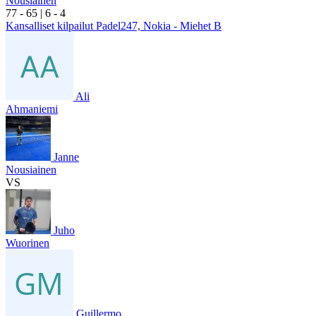
Nousiainen
7
7
- 6
5
|
6
- 4
Kansalliset kilpailut Padel247, Nokia - Miehet B
Ali
Ahmaniemi
Janne
Nousiainen
VS
Juho
Wuorinen
Guillermo