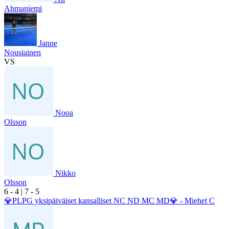
Ahmaniemi
Janne
Nousiainen
VS
Nooa
Olsson
Nikko
Olsson
6
- 4
|
7
- 5
💎PLPG yksipäiväiset kansalliset NC ND MC MD💎 - Miehet C