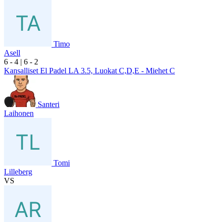
Timo
Asell
6
- 4
|
6
- 2
Kansalliset El Padel LA 3.5, Luokat C,D,E - Miehet C
Santeri
Laihonen
Tomi
Lilleberg
VS