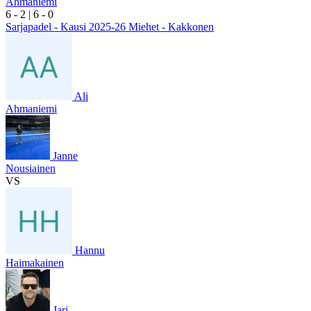
Ahmaniemi
6
- 2
|
6
- 0
Sarjapadel - Kausi 2025-26 Miehet - Kakkonen
Ali
Ahmaniemi
Janne
Nousiainen
VS
Hannu
Haimakainen
Jari