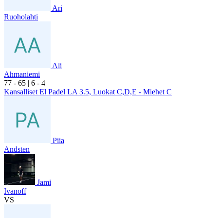
Ari
Ruoholahti
Ali
Ahmaniemi
7
7
- 6
5
|
6
- 4
Kansalliset El Padel LA 3.5, Luokat C,D,E - Miehet C
Piia
Andsten
Jami
Ivanoff
VS