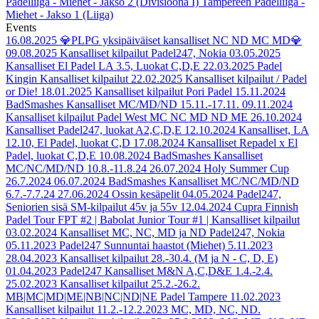
Padelliiga - Miehet - Jakso 2 (Divisioona I)
Tampereen Padelliiga -
Miehet - Jakso 1 (Liiga)
Events
16.08.2025
💎PLPG yksipäiväiset kansalliset NC ND MC MD💎
09.08.2025
Kansalliset kilpailut Padel247, Nokia
03.05.2025
Kansalliset El Padel LA 3.5, Luokat C,D,E
22.03.2025
Padel
Kingin Kansalliset kilpailut
22.02.2025
Kansalliset kilpailut / Padel
or Die!
18.01.2025
Kansalliset kilpailut Pori Padel
15.11.2024
BadSmashes Kansalliset MC/MD/ND 15.11.-17.11.
09.11.2024
Kansalliset kilpailut Padel West MC NC MD ND ME
26.10.2024
Kansalliset Padel247, luokat A2,C,D,E
12.10.2024
Kansalliset, LA
12.10, El Padel, luokat C,D
17.08.2024
Kansalliset Repadel x El
Padel, luokat C,D,E
10.08.2024
BadSmashes Kansalliset
MC/NC/MD/ND 10.8.-11.8.24
26.07.2024
Holy Summer Cup
26.7.2024
06.07.2024
BadSmashes Kansalliset MC/NC/MD/ND
6.7.-7.7.24
27.06.2024
Ossin kesäpelit
04.05.2024
Padel247,
Seniorien sisä SM-kilpailut 45v ja 55v
12.04.2024
Cupra Finnish
Padel Tour FPT #2 | Babolat Junior Tour #1 | Kansalliset kilpailut
03.02.2024
Kansalliset MC, NC, MD ja ND Padel247, Nokia
05.11.2023
Padel247 Sunnuntai haastot (Miehet) 5.11.2023
28.04.2023
Kansalliset kilpailut 28.-30.4. (M ja N - C, D, E)
01.04.2023
Padel247 Kansalliset M&N A,C,D&E 1.4.-2.4.
25.02.2023
Kansalliset kilpailut 25.2.-26.2.
MB|MC|MD|ME|NB|NC|ND|NE Padel Tampere
11.02.2023
Kansalliset kilpailut 11.2.-12.2.2023 MC, MD, NC, ND.