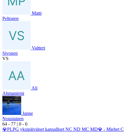
Matti
Peltonen
Valtteri
Sivonen
VS
Ali
Ahmaniemi
Janne
Nousiainen
6
4
- 7
7
|
0
- 6
💎PLPG yksipäiväiset kansalliset NC ND MC MD💎 - Miehet C