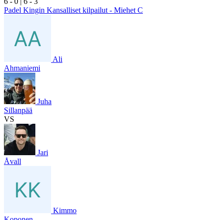
6
- 0
|
6
- 3
Padel Kingin Kansalliset kilpailut - Miehet C
Ali
Ahmaniemi
Juha
Sillanpää
VS
Jari
Åvall
Kimmo
Koponen