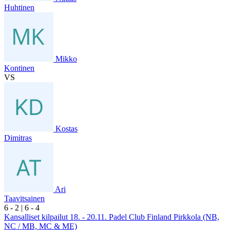
Huhtinen
Mikko
Kontinen
VS
Kostas
Dimitras
Ari
Taavitsainen
6
- 2
|
6
- 4
Kansalliset kilpailut 18. - 20.11. Padel Club Finland Pirkkola (NB,
NC / MB, MC & ME)