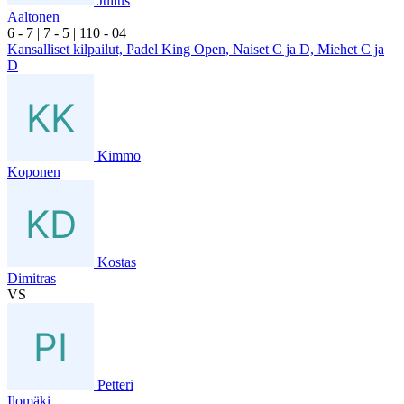
Julius
Aaltonen
6
- 7
|
7
- 5
|
1
10
- 0
4
Kansalliset kilpailut, Padel King Open, Naiset C ja D, Miehet C ja
D
Kimmo
Koponen
Kostas
Dimitras
VS
Petteri
Ilomäki