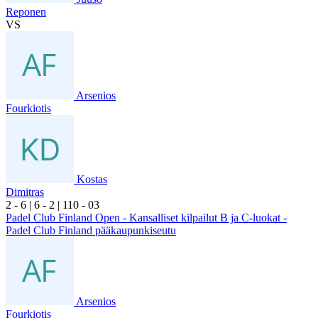
Reponen
VS
Arsenios
Fourkiotis
Kostas
Dimitras
2
- 6
|
6
- 2
|
1
10
- 0
3
Padel Club Finland Open - Kansalliset kilpailut B ja C-luokat -
Padel Club Finland pääkaupunkiseutu
Arsenios
Fourkiotis