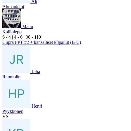
Ali
Ahmaniemi
Manu
Kalliolepo
6
- 4
|
4
- 6
|
0
8
- 1
10
Cupra FPT #2 + kansalliset kilpailut (B-C)
Juha
Raumolin
Henri
Pyykkönen
VS