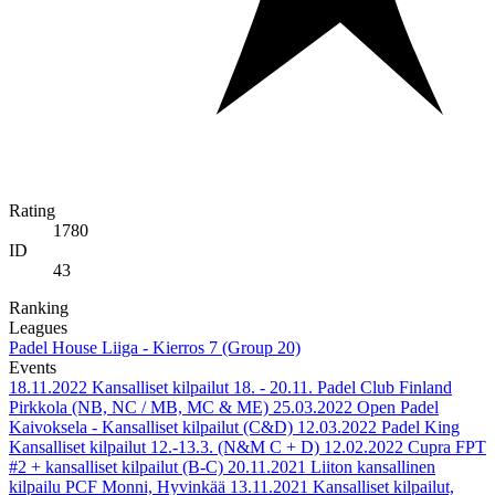
Rating
1780
ID
43
Ranking
Leagues
Padel House Liiga - Kierros 7 (Group 20)
Events
18.11.2022
Kansalliset kilpailut 18. - 20.11. Padel Club Finland
Pirkkola (NB, NC / MB, MC & ME)
25.03.2022
Open Padel
Kaivoksela - Kansalliset kilpailut (C&D)
12.03.2022
Padel King
Kansalliset kilpailut 12.-13.3. (N&M C + D)
12.02.2022
Cupra FPT
#2 + kansalliset kilpailut (B-C)
20.11.2021
Liiton kansallinen
kilpailu PCF Monni, Hyvinkää
13.11.2021
Kansalliset kilpailut,