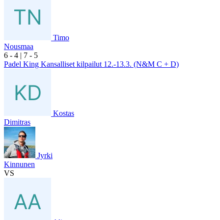
Timo
Nousmaa
6
- 4
|
7
- 5
Padel King Kansalliset kilpailut 12.-13.3. (N&M C + D)
Kostas
Dimitras
Jyrki
Kinnunen
VS