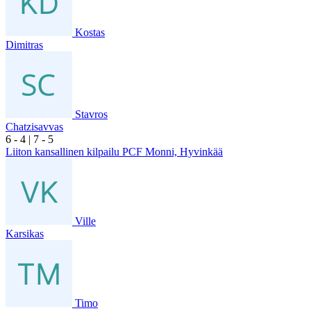
Kostas
Dimitras
Stavros
Chatzisavvas
6
- 4
|
7
- 5
Liiton kansallinen kilpailu PCF Monni, Hyvinkää
Ville
Karsikas
Timo