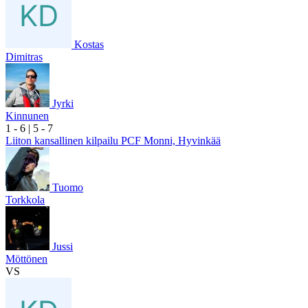
Kostas
Dimitras
Jyrki
Kinnunen
1
- 6
|
5
- 7
Liiton kansallinen kilpailu PCF Monni, Hyvinkää
Tuomo
Torkkola
Jussi
Möttönen
VS