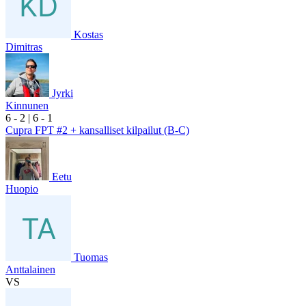
Kostas
Dimitras
Jyrki
Kinnunen
6
- 2
|
6
- 1
Cupra FPT #2 + kansalliset kilpailut (B-C)
Eetu
Huopio
Tuomas
Anttalainen
VS