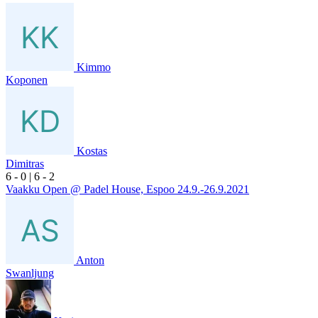
Kimmo
Koponen
Kostas
Dimitras
6
- 0
|
6
- 2
Vaakku Open @ Padel House, Espoo 24.9.-26.9.2021
Anton
Swanljung