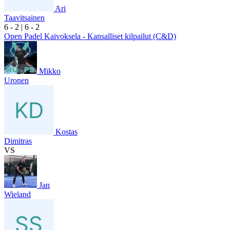
Ari
Taavitsainen
6
- 2
|
6
- 2
Open Padel Kaivoksela - Kansalliset kilpailut (C&D)
Mikko
Uronen
Kostas
Dimitras
VS
Jan
Wieland