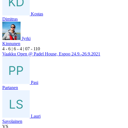
Kostas
Dimitras
Jyrki
Kinnunen
4
- 6
|
6
- 4
|
0
7
- 1
10
Vaakku Open @ Padel House, Espoo 24.9.-26.9.2021
Pasi
Partanen
Lauri
Savolainen
VS