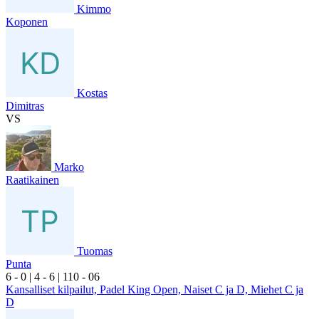
Kimmo
Koponen
Kostas
Dimitras
VS
Marko
Raatikainen
Tuomas
Punta
6
- 0
|
4
- 6
|
1
10
- 0
6
Kansalliset kilpailut, Padel King Open, Naiset C ja D, Miehet C ja
D