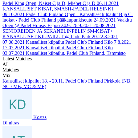
Padel King Open, Naiset C ja D, Miehet C ja D
06.11.2021
KANSALLISET KISAT, SMASH-PADEL HELSINKI
09.10.2021
Padel Club Finland Open - Kansalliset kilpailut B ja C-
luokat - Padel Club Finland pääkaupunkiseutu
24.09.2021
Vaakku
Open @ Padel House, Espoo 24.9.-26.9.2021
20.08.2021
SENIOREIDEN JA SEKANELINPELIN SM-KISAT+
KANSALLISET KILPAILUT @ PadelPark 20-22.8.2021
07.08.2021
Kansalliset kilpailut Padel Club Finland Kilo 7.8.2021
17.07.2021
Kansalliset kilpailut Padel Club Finland Kilo
03.07.2021
Kansalliset kilpailut, Padel Club Finland, Tammisto
Latest Matches
All
Matches
Mix
Kansalliset kilpailut 18. - 20.11. Padel Club Finland Pirkkola (NB,
NC / MB, MC & ME)
Kostas
Dimitras